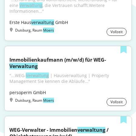
eine 
Verwaltung
, die Vertrauen schafft.Weitere 
Informationen..."
Erste Haus
verwaltung
 GmbH
Duisburg, Raum
Moers
Vollzeit
Immobilienkaufmann (m/w/d) für WEG-
Verwaltung
"...WEG-
Verwaltung
 | Hausverwaltung | Property 
Management Sie kennen die Abläufe..."
persoperm GmbH
Duisburg, Raum
Moers
Vollzeit
WEG-Verwalter - Immobilien
verwaltung
 / 