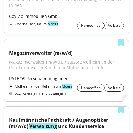
in der...
Covivio Immobilien GmbH
Oberhausen, Raum
Moers
Homeoffice
Vollzeit
Magazinverwalter (m/w/d)
Magazinverwalter (m/w/d)Einsatzort:Mülheim an der 
RuhrFür unseren Kunden in Mülheim a. d. Ruhr...
PATHOS Personalmanagement
Mülheim an der Ruhr, Raum
Moers
Homeoffice
Vollzeit
Von 24.900,00 € bis 65.400,00 €
Kaufmännische Fachkraft / Augenoptiker 
(m/w/d) 
Verwaltung
 und Kundenservice