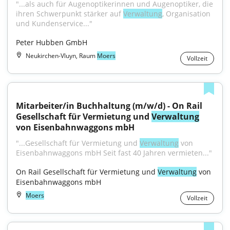
"...als auch für Augenoptikerinnen und Augenoptiker, die 
ihren Schwerpunkt stärker auf 
Verwaltung
, Organisation 
und Kundenservice..."
Peter Hubben GmbH
Neukirchen-Vluyn, Raum
Moers
Vollzeit
Mitarbeiter/in Buchhaltung (m/w/d) - On Rail 
Gesellschaft für Vermietung und 
Verwaltung
von Eisenbahnwaggons mbH
"...Gesellschaft für Vermietung und 
Verwaltung
 von 
Eisenbahnwaggons mbH Seit fast 40 Jahren vermieten..."
On Rail Gesellschaft für Vermietung und 
Verwaltung
 von 
Eisenbahnwaggons mbH
Moers
Vollzeit