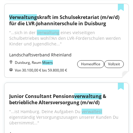
Verwaltung
skraft im Schulsekretariat (m/w/d) 
für die LVR-Johanniterschule in Duisburg
"...sich in der 
Verwaltung
 eines vielseitigen 
Schulbetriebes wohl?An den LVR-Förderschulen werden 
Kinder und Jugendliche..."
Landschaftsverband Rheinland
Duisburg, Raum
Moers
Homeoffice
Vollzeit
Von 30.100,00 € bis 59.800,00 €
Junior Consultant Pensions
verwaltung
 & 
betriebliche Altersversorgung (m/w/d)
"...ist Hamburg. Deine Aufgaben Du 
verwaltest
eigenständig Versorgungszusagen unserer Kunden Du 
übernimmst..."