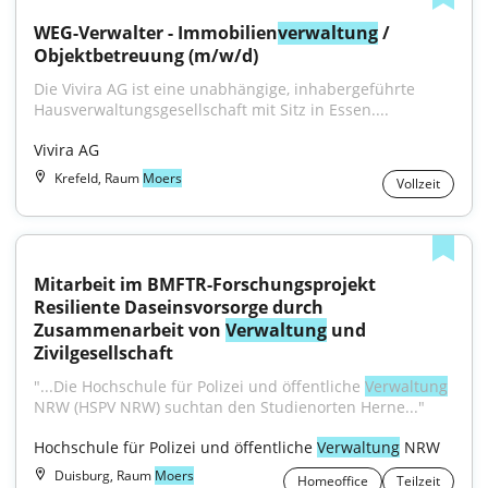
WEG-Verwalter - Immobilien
verwaltung
 / 
Objektbetreuung (m/w/d)
Die Vivira AG ist eine unabhängige, inhabergeführte 
Hausverwaltungsgesellschaft mit Sitz in Essen....
Vivira AG
Krefeld, Raum
Moers
Vollzeit
Mitarbeit im BMFTR-Forschungsprojekt 
Resiliente Daseinsvorsorge durch 
Zusammenarbeit von 
Verwaltung
 und 
Zivilgesellschaft
"...Die Hochschule für Polizei und öffentliche 
Verwaltung
NRW (HSPV NRW) suchtan den Studienorten Herne..."
Hochschule für Polizei und öffentliche 
Verwaltung
 NRW
Duisburg, Raum
Moers
Homeoffice
Teilzeit