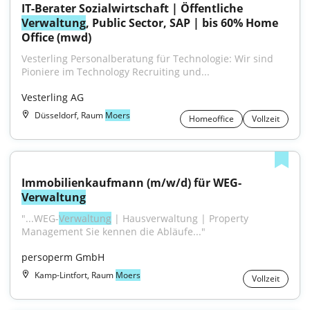
IT-Berater Sozialwirtschaft | Öffentliche 
Verwaltung
, Public Sector, SAP | bis 60% Home 
Office (mwd)
Vesterling Personalberatung für Technologie: Wir sind 
Pioniere im Technology Recruiting und...
Vesterling AG
Düsseldorf, Raum
Moers
Homeoffice
Vollzeit
Immobilienkaufmann (m/w/d) für WEG-
Verwaltung
"...WEG-
Verwaltung
 | Hausverwaltung | Property 
Management Sie kennen die Abläufe..."
persoperm GmbH
Kamp-Lintfort, Raum
Moers
Vollzeit