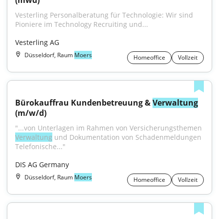
(mwd)
Vesterling Personalberatung für Technologie: Wir sind 
Pioniere im Technology Recruiting und...
Vesterling AG
Düsseldorf, Raum
Moers
Homeoffice
Vollzeit
Bürokauffrau Kundenbetreuung & 
Verwaltung
(m/w/d)
"...von Unterlagen im Rahmen von Versicherungsthemen 
Verwaltung
 und Dokumentation von Schadenmeldungen 
Telefonische..."
DIS AG Germany
Düsseldorf, Raum
Moers
Homeoffice
Vollzeit