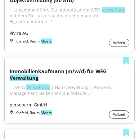
Objektbetreuung (m/w/d)
"...zusammenführt. Du unterstützt die WEG-
Verwaltung
mit dem Ziel, als erste Ansprechperson für 
Eigentümer:innen..."
Vivira AG
Krefeld, Raum
Moers
Vollzeit
Immobilienkaufmann (m/w/d) für WEG-
Verwaltung
"...WEG-
Verwaltung
 | Hausverwaltung | Property 
Management Sie kennen die Abläufe..."
persoperm GmbH
Krefeld, Raum
Moers
Vollzeit