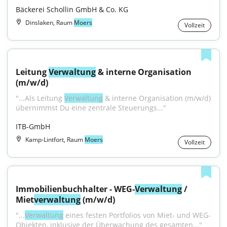
Bäckerei Schollin GmbH & Co. KG
Dinslaken, Raum
Moers
Vollzeit
Leitung 
Verwaltung
 & interne Organisation 
(m/w/d)
"...Als Leitung 
Verwaltung
 & interne Organisation (m/w/d) 
übernimmst Du eine zentrale Steuerungs..."
ITB-GmbH
Kamp-Lintfort, Raum
Moers
Vollzeit
Immobilienbuchhalter - WEG-
Verwaltung
 / 
Miet
verwaltung
 (m/w/d)
"...
Verwaltung
 eines festen Portfolios von Miet- und WEG-
Objekten, inklusive der Überwachung des gesamten..."