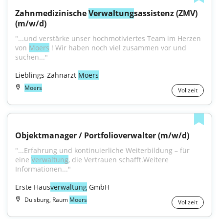
Zahnmedizinische 
Verwaltung
sassistenz (ZMV) 
(m/w/d)
"...und verstärke unser hochmotiviertes Team im Herzen 
von 
Moers
 ! Wir haben noch viel zusammen vor und 
suchen..."
Lieblings-Zahnarzt 
Moers
Moers
Vollzeit
Objektmanager / Portfolioverwalter (m/w/d)
"...Erfahrung und kontinuierliche Weiterbildung – für 
eine 
Verwaltung
, die Vertrauen schafft.Weitere 
Informationen..."
Erste Haus
verwaltung
 GmbH
Duisburg, Raum
Moers
Vollzeit