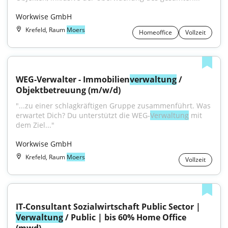
Workwise GmbH
Krefeld, Raum
Moers
Homeoffice
Vollzeit
WEG-Verwalter - Immobilien
verwaltung
 / 
Objektbetreuung (m/w/d)
"...zu einer schlagkräftigen Gruppe zusammenführt. Was 
erwartet Dich? Du unterstützt die WEG-
Verwaltung
 mit 
dem Ziel..."
Workwise GmbH
Krefeld, Raum
Moers
Vollzeit
IT-Consultant Sozialwirtschaft Public Sector | 
Verwaltung
 / Public | bis 60% Home Office 