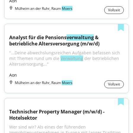
Aon
Mülheim an der Ruhr, Raum
Moers
Vollzeit
Analyst für die Pensions
verwaltung
 & 
betriebliche Altersversorgung (m/w/d)
"...Deine abwechslungsreichen Aufgaben befassen sich 
mit Themen rund um die 
Verwaltung
 der betrieblichen 
Altersversorgung..."
Aon
Mülheim an der Ruhr, Raum
Moers
Vollzeit
Technischer Property Manager (m/w/d) - 
Hotelsektor
Wer sind wir? Als eines der führenden 
Immobilienunternehmen in Europa mit langer Tradition 