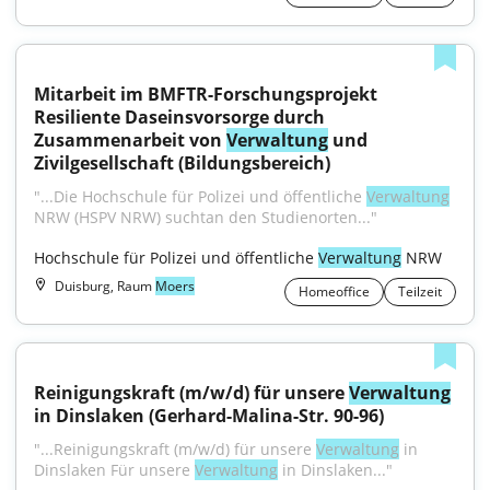
Mitarbeit im BMFTR-Forschungsprojekt 
Resiliente Daseinsvorsorge durch 
Zusammenarbeit von 
Verwaltung
 und 
Zivilgesellschaft (Bildungsbereich)
"...Die Hochschule für Polizei und öffentliche 
Verwaltung
NRW (HSPV NRW) suchtan den Studienorten..."
Hochschule für Polizei und öffentliche 
Verwaltung
 NRW
Duisburg, Raum
Moers
Homeoffice
Teilzeit
Reinigungskraft (m/w/d) für unsere 
Verwaltung
in Dinslaken (Gerhard-Malina-Str. 90-96)
"...Reinigungskraft (m/w/d) für unsere 
Verwaltung
 in 
Dinslaken Für unsere 
Verwaltung
 in Dinslaken..."