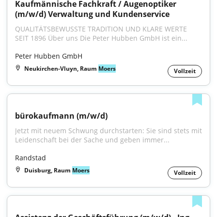
Kaufmännische Fachkraft / Augenoptiker 
(m/w/d) Verwaltung und Kundenservice
QUALITÄTSBEWUSSTE TRADITION UND KLARE WERTE 
SEIT 1896 Über uns Die Peter Hubben GmbH ist ein...
Peter Hubben GmbH
Neukirchen-Vluyn, Raum
Moers
Vollzeit
bürokaufmann (m/w/d)
Jetzt mit neuem Schwung durchstarten: Sie sind stets mit 
Leidenschaft bei der Sache und geben immer...
Randstad
Duisburg, Raum
Moers
Vollzeit