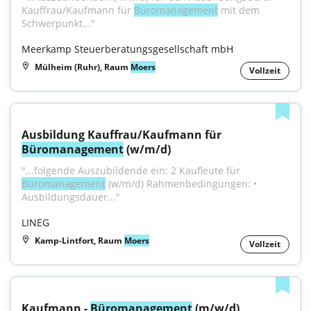
Kauffrau/Kaufmann für 
Büromanagement
 mit dem 
Schwerpunkt..."
Meerkamp Steuerberatungsgesellschaft mbH
Mülheim (Ruhr), Raum
Moers
Vollzeit
Ausbildung Kauffrau/Kaufmann für 
Büromanagement
 (w/m/d)
"...folgende Auszubildende ein: 2 Kaufleute für 
Büromanagement
 (w/m/d) Rahmenbedingungen: • 
Ausbildungsdauer..."
LINEG
Kamp-Lintfort, Raum
Moers
Vollzeit
Kaufmann - 
Büromanagement
 (m/w/d)