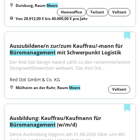
Duisburg, Raum
Moers
Homeoffice
Teilzeit
Vollzeit
Von 28.912,00 € bis 40.000,00 € pro Jahr
Auszubildene/n zur/zum Kauffrau/-mann für 
Büromanagement
 mit Schwerpunkt Logistik
Der Red Dot Design Award zählt zu den renommiertesten 
Designwettbewerben weltweit. Das Red Dot...
Red Dot GmbH & Co. KG
Mülheim an der Ruhr, Raum
Moers
Vollzeit
Ausbildung: Kauffrau/Kaufmann für 
Büromanagement
 (w/m/d)
Deine Ausbildung beginnt am 01.08.2026 Über uns Wir 