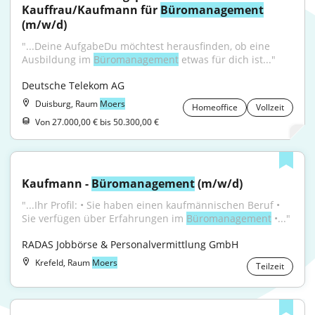
Kauffrau/Kaufmann für 
Büromanagement
(m/w/d)
"...Deine AufgabeDu möchtest herausfinden, ob eine 
Ausbildung im 
Büromanagement
 etwas für dich ist..."
Deutsche Telekom AG
Duisburg, Raum
Moers
Homeoffice
Vollzeit
Von 27.000,00 € bis 50.300,00 €
Kaufmann - 
Büromanagement
 (m/w/d)
"...Ihr Profil: • Sie haben einen kaufmännischen Beruf • 
Sie verfügen über Erfahrungen im 
Büromanagement
 •..."
RADAS Jobbörse & Personalvermittlung GmbH
Krefeld, Raum
Moers
Teilzeit