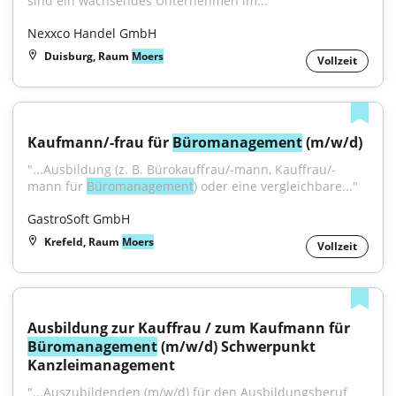
sind ein wachsendes Unternehmen im...
Nexxco Handel GmbH
Duisburg, Raum
Moers
Vollzeit
Kaufmann/-frau für 
Büromanagement
 (m/w/d)
"...Ausbildung (z. B. Bürokauffrau/-mann, Kauffrau/-
mann für 
Büromanagement
) oder eine vergleichbare..."
GastroSoft GmbH
Krefeld, Raum
Moers
Vollzeit
Ausbildung zur Kauffrau / zum Kaufmann für 
Büromanagement
 (m/w/d) Schwerpunkt 
Kanzleimanagement
"...Auszubildenden (m/w/d) für den Ausbildungsberuf 