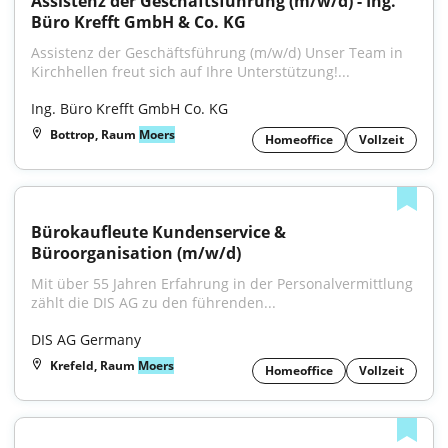
Assistenz der Geschäftsführung (m/w/d) - Ing. 
Büro Krefft GmbH & Co. KG
Assistenz der Geschäftsführung (m/w/d) Unser Team in 
Kirchhellen freut sich auf Ihre Unterstützung!...
Ing. Büro Krefft GmbH Co. KG
Bottrop, Raum
Moers
Homeoffice
Vollzeit
Bürokaufleute Kundenservice & 
Büroorganisation (m/w/d)
Mit über 55 Jahren Erfahrung in der Personalvermittlung 
zählt die DIS AG zu den führenden...
DIS AG Germany
Krefeld, Raum
Moers
Homeoffice
Vollzeit