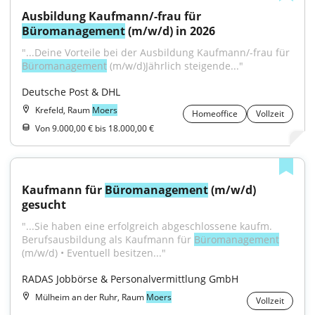
Ausbildung Kaufmann/-frau für 
Büromanagement
 (m/w/d) in 2026
"...Deine Vorteile bei der Ausbildung Kaufmann/-frau für 
Büromanagement
 (m/w/d)Jährlich steigende..."
Deutsche Post & DHL
Krefeld, Raum
Moers
Homeoffice
Vollzeit
Von 9.000,00 € bis 18.000,00 €
Kaufmann für 
Büromanagement
 (m/w/d) 
gesucht
"...Sie haben eine erfolgreich abgeschlossene kaufm. 
Berufsausbildung als Kaufmann für 
Büromanagement
(m/w/d) • Eventuell besitzen..."
RADAS Jobbörse & Personalvermittlung GmbH
Mülheim an der Ruhr, Raum
Moers
Vollzeit