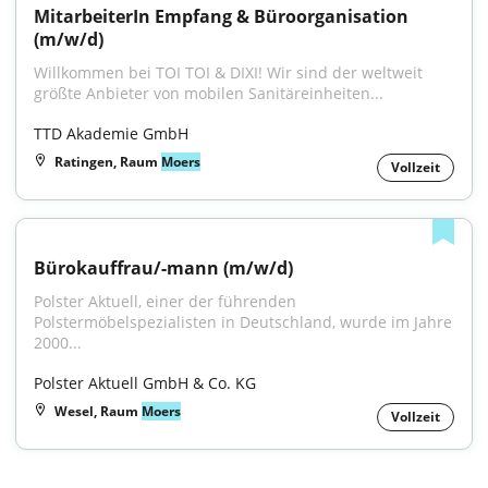
MitarbeiterIn Empfang & Büroorganisation 
(m/w/d)
Willkommen bei TOI TOI & DIXI! Wir sind der weltweit 
größte Anbieter von mobilen Sanitäreinheiten...
TTD Akademie GmbH
Ratingen, Raum
Moers
Vollzeit
Bürokauffrau/-mann (m/w/d)
Polster Aktuell, einer der führenden 
Polstermöbelspezialisten in Deutschland, wurde im Jahre 
2000...
Polster Aktuell GmbH & Co. KG
Wesel, Raum
Moers
Vollzeit