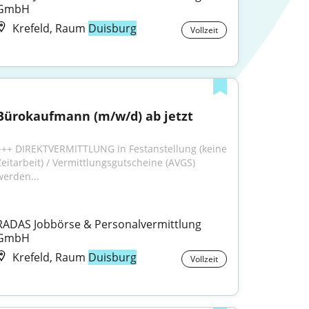
GmbH
Krefeld, Raum
Duisburg
Vollzeit
Bürokaufmann (m/w/d) ab jetzt
+++ DIREKTVERMITTLUNG in Festanstellung (keine 
Zeitarbeit) / Vermittlungsgutscheine (AVGS) 
werden...
RADAS Jobbörse & Personalvermittlung 
GmbH
Krefeld, Raum
Duisburg
Vollzeit