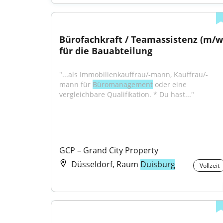
Bürofachkraft / Teamassistenz (m/w)
für die Bauabteilung
"...als Immobilienkauffrau/-mann, Kauffrau/-
mann für 
Büromanagement
 oder eine 
vergleichbare Qualifikation. * Du hast..."
GCP – Grand City Property
Düsseldorf, Raum
Duisburg
Vollzeit