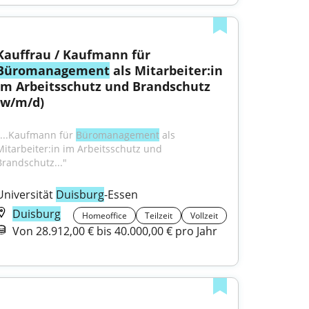
Kauffrau / Kaufmann für 
Büromanagement
 als Mitarbeiter:in 
im Arbeitsschutz und Brandschutz 
(w/m/d)
"...Kaufmann für 
Büromanagement
 als 
Mitarbeiter:in im Arbeitsschutz und 
Brandschutz..."
Universität 
Duisburg
-Essen
Duisburg
Homeoffice
Teilzeit
Vollzeit
Von 28.912,00 € bis 40.000,00 € pro Jahr