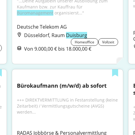
"...Deine AufgabeIn unserer Ausbildung zum 
Kaufmann bzw. zur Kauffrau für 
Büromanagement
 organisierst..."
Deutsche Telekom AG
Düsseldorf, Raum
Duisburg
Homeoffice
Vollzeit
Von 9.000,00 € bis 18.000,00 €
 
Bürokaufmann (m/w/d) ab sofort
+++ DIREKTVERMITTLUNG in Festanstellung (keine 
Zeitarbeit) / Vermittlungsgutscheine (AVGS) 
 
werden...
RADAS Jobbörse & Personalvermittlung 