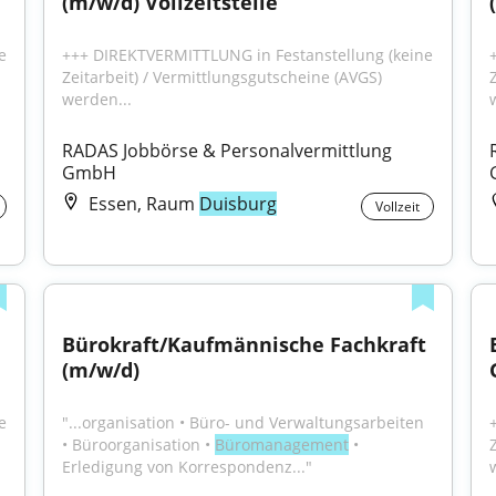
(m/w/d) Vollzeitstelle
 
+++ DIREKTVERMITTLUNG in Festanstellung (keine 
Zeitarbeit) / Vermittlungsgutscheine (AVGS) 
werden...
RADAS Jobbörse & Personalvermittlung 
GmbH
Essen, Raum
Duisburg
Vollzeit
Bürokraft/Kaufmännische Fachkraft 
(m/w/d)
 
"...organisation • Büro- und Verwaltungsarbeiten 
• Büroorganisation • 
Büromanagement
 • 
Erledigung von Korrespondenz..."