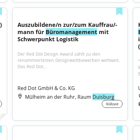
 
Auszubildene/n zur/zum Kauffrau/-
mann für 
Büromanagement
 mit 
Schwerpunkt Logistik
Der Red Dot Design Award zählt zu den 
renommiertesten Designwettbewerben weltweit. 
Das Red Dot...
Red Dot GmbH & Co. KG
Mülheim an der Ruhr, Raum
Duisburg
Vollzeit