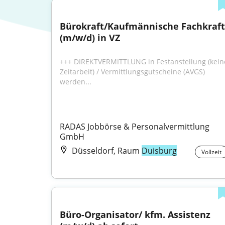
Bürokraft/Kaufmännische Fachkraft 
(m/w/d) in VZ
+++ DIREKTVERMITTLUNG in Festanstellung (keine
Zeitarbeit) / Vermittlungsgutscheine (AVGS) 
werden...
RADAS Jobbörse & Personalvermittlung 
GmbH
Düsseldorf, Raum
Duisburg
Vollzeit
Büro-Organisator/ kfm. Assistenz 