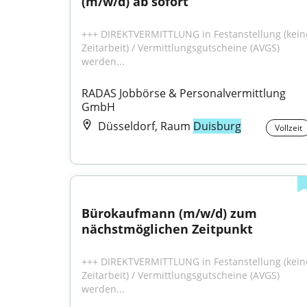
(m/w/d) ab sofort
+++ DIREKTVERMITTLUNG in Festanstellung (keine
Zeitarbeit) / Vermittlungsgutscheine (AVGS) 
werden...
RADAS Jobbörse & Personalvermittlung 
GmbH
Düsseldorf, Raum
Duisburg
Vollzeit
Bürokaufmann (m/w/d) zum 
nächstmöglichen Zeitpunkt
+++ DIREKTVERMITTLUNG in Festanstellung (keine
Zeitarbeit) / Vermittlungsgutscheine (AVGS) 
werden...