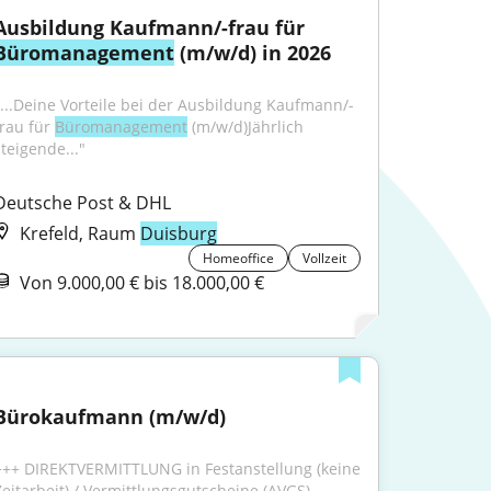
Ausbildung Kaufmann/-frau für 
Büromanagement
 (m/w/d) in 2026
"...Deine Vorteile bei der Ausbildung Kaufmann/-
rau für 
Büromanagement
 (m/w/d)Jährlich 
steigende..."
Deutsche Post & DHL
Krefeld, Raum
Duisburg
Homeoffice
Vollzeit
Von 9.000,00 € bis 18.000,00 €
Bürokaufmann (m/w/d)
+++ DIREKTVERMITTLUNG in Festanstellung (keine 
Zeitarbeit) / Vermittlungsgutscheine (AVGS) 