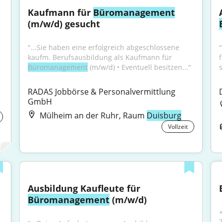
Kaufmann für 
Büromanagement
(m/w/d) gesucht
"...Sie haben eine erfolgreich abgeschlossene 
kaufm. Berufsausbildung als Kaufmann für 
f
Büromanagement
 (m/w/d) • Eventuell besitzen..."
RADAS Jobbörse & Personalvermittlung 
GmbH
Mülheim an der Ruhr, Raum
Duisburg
Vollzeit
Ausbildung Kaufleute für 
Büromanagement
 (m/w/d)