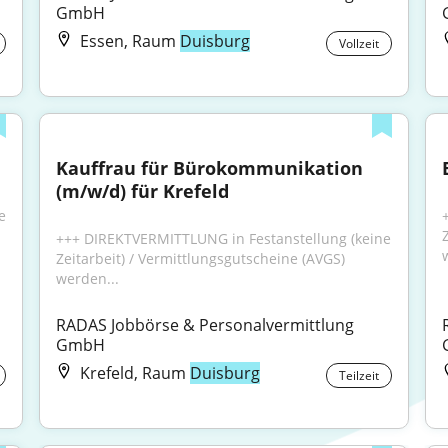
GmbH
Essen, Raum
Duisburg
Vollzeit
Kauffrau für Bürokommunikation 
(m/w/d) für Krefeld
 
+++ DIREKTVERMITTLUNG in Festanstellung (keine 
Zeitarbeit) / Vermittlungsgutscheine (AVGS) 
werden...
RADAS Jobbörse & Personalvermittlung 
GmbH
Krefeld, Raum
Duisburg
Teilzeit