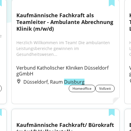
Kaufmännische Fachkraft als 
Teamleiter - Ambulante Abrechnung 
Klinik (m/w/d)
 
Herzlich Willkommen im Team! Die ambulanten 
Leistungsbereiche gewinnen im 
Gesundheitswesen...
Verbund Katholischer Kliniken Düsseldorf 
gGmbH
Düsseldorf, Raum
Duisburg
Homeoffice
Vollzeit
Kaufmännische Fachkraft/ Bürokraft 