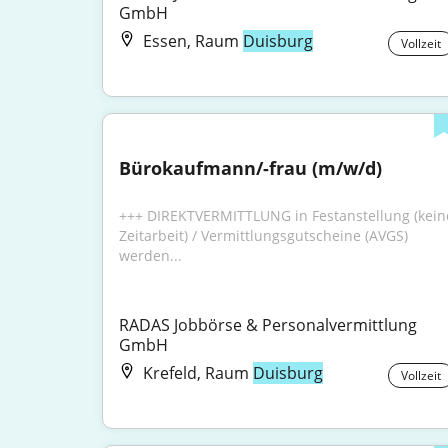
GmbH
Essen, Raum
Duisburg
Vollzeit
Bürokaufmann/-frau (m/w/d)
+++ DIREKTVERMITTLUNG in Festanstellung (keine
Zeitarbeit) / Vermittlungsgutscheine (AVGS) 
werden...
RADAS Jobbörse & Personalvermittlung 
GmbH
Krefeld, Raum
Duisburg
Vollzeit