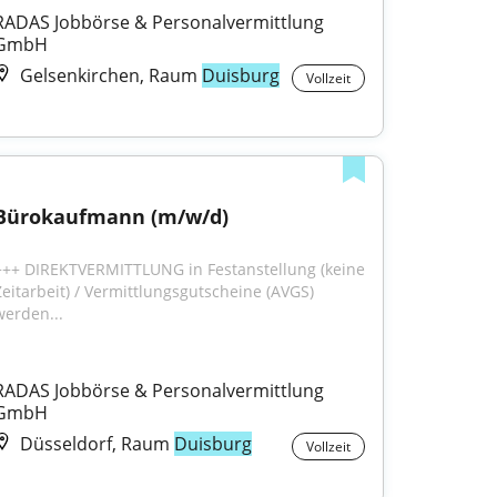
RADAS Jobbörse & Personalvermittlung 
GmbH
Gelsenkirchen, Raum
Duisburg
Vollzeit
Bürokaufmann (m/w/d)
+++ DIREKTVERMITTLUNG in Festanstellung (keine 
Zeitarbeit) / Vermittlungsgutscheine (AVGS) 
werden...
RADAS Jobbörse & Personalvermittlung 
GmbH
Düsseldorf, Raum
Duisburg
Vollzeit