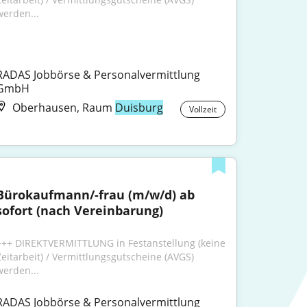
werden...
RADAS Jobbörse & Personalvermittlung 
GmbH
Oberhausen, Raum
Duisburg
Vollzeit
Bürokaufmann/-frau (m/w/d) ab 
sofort (nach Vereinbarung)
+++ DIREKTVERMITTLUNG in Festanstellung (keine 
Zeitarbeit) / Vermittlungsgutscheine (AVGS) 
werden...
RADAS Jobbörse & Personalvermittlung 