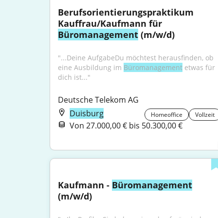
Berufsorientierungspraktikum 
Kauffrau/Kaufmann für 
Büromanagement
 (m/w/d)
"...Deine AufgabeDu möchtest herausfinden, ob 
eine Ausbildung im 
Büromanagement
 etwas für 
dich ist..."
Deutsche Telekom AG
Duisburg
Homeoffice
Vollzeit
Von 27.000,00 € bis 50.300,00 €
Kaufmann - 
Büromanagement
(m/w/d)