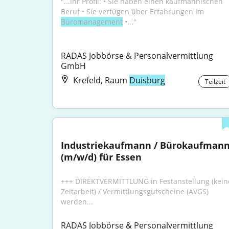
"...Ihr Profil: • Sie haben einen kaufmännischen 
Beruf • Sie verfügen über Erfahrungen im 
Büromanagement
 •..."
RADAS Jobbörse & Personalvermittlung 
GmbH
Krefeld, Raum
Duisburg
Teilzeit
Industriekaufmann / Bürokaufmann
(m/w/d) für Essen
+++ DIREKTVERMITTLUNG in Festanstellung (keine
Zeitarbeit) / Vermittlungsgutscheine (AVGS) 
werden...
RADAS Jobbörse & Personalvermittlung 