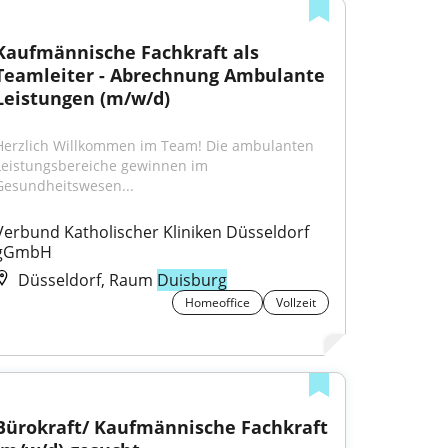
Kaufmännische Fachkraft als 
Teamleiter - Abrechnung Ambulante 
Leistungen (m/w/d)
Herzlich Willkommen im Team! Die ambulanten 
Leistungsbereiche gewinnen im 
Gesundheitswesen...
Verbund Katholischer Kliniken Düsseldorf 
gGmbH
Düsseldorf, Raum
Duisburg
Homeoffice
Vollzeit
Bürokraft/ Kaufmännische Fachkraft 