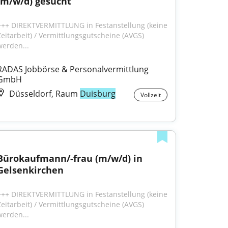
(m/w/d) gesucht
+++ DIREKTVERMITTLUNG in Festanstellung (keine 
Zeitarbeit) / Vermittlungsgutscheine (AVGS) 
werden...
RADAS Jobbörse & Personalvermittlung 
GmbH
Düsseldorf, Raum
Duisburg
Vollzeit
Bürokaufmann/-frau (m/w/d) in 
Gelsenkirchen
+++ DIREKTVERMITTLUNG in Festanstellung (keine 
Zeitarbeit) / Vermittlungsgutscheine (AVGS) 
werden...