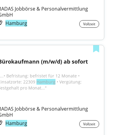
RADAS Jobbörse & Personalvermittlung 
GmbH
Hamburg
Vollzeit
Bürokaufmann (m/w/d) ab sofort
...• Befristung: befristet für 12 Monate • 
Einsatzorte: 22309 
Hamburg
 • Vergütung: 
Festgehalt pro Monat..."
RADAS Jobbörse & Personalvermittlung 
GmbH
Hamburg
Vollzeit