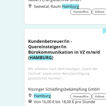
Seevetal, Raum
Hamburg
Homeoffice
Vollzeit
Kundenbetreuer/in - 
Quereinsteiger/in 
Bürokommunikation in VZ m/w/d 
(
HAMBURG
)
Wir arbeiten nach dem heutigen „Stand der 
Technik“ sowie unter Berücksichtigung 
gesetzlicher Normen...
Kissinger Schädlingsbekämpfung GmbH
Hamburg
Homeoffice
Vollzeit
Von 16,00 € bis 18,00 € pro Stunde