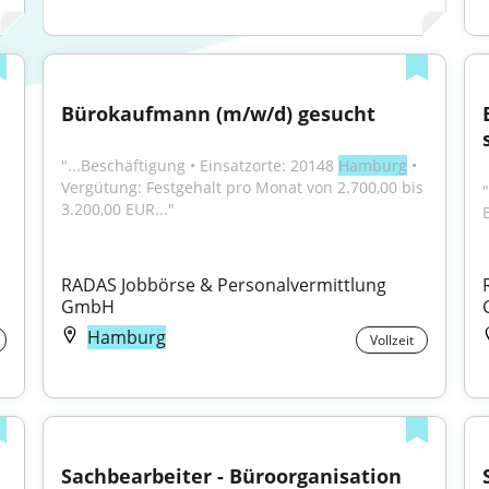
Bürokaufmann (m/w/d) gesucht
"...Beschäftigung • Einsatzorte: 20148 
Hamburg
 • 
Vergütung: Festgehalt pro Monat von 2.700,00 bis 
"
3.200,00 EUR..."
RADAS Jobbörse & Personalvermittlung 
GmbH
Hamburg
Vollzeit
Sachbearbeiter - Büroorganisation 