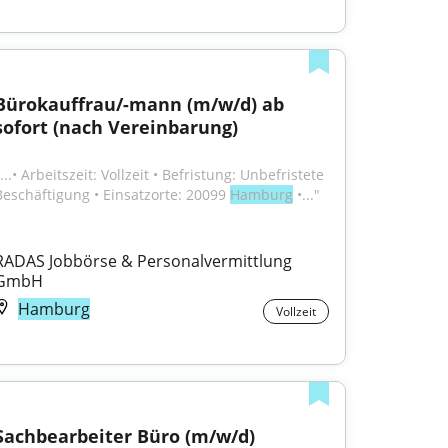
Bürokauffrau/-mann (m/w/d) ab 
sofort (nach Vereinbarung)
...• Arbeitszeit: Vollzeit • Befristung: Unbefristete 
Beschäftigung • Einsatzorte: 20099 
Hamburg
 •..."
RADAS Jobbörse & Personalvermittlung 
GmbH
Hamburg
Vollzeit
Sachbearbeiter Büro (m/w/d)