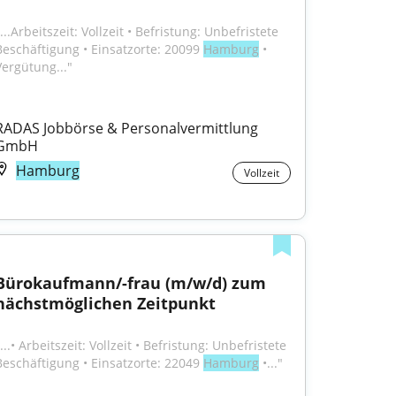
...Arbeitszeit: Vollzeit • Befristung: Unbefristete 
Beschäftigung • Einsatzorte: 20099 
Hamburg
 • 
Vergütung..."
RADAS Jobbörse & Personalvermittlung 
GmbH
Hamburg
Vollzeit
Bürokaufmann/-frau (m/w/d) zum 
nächstmöglichen Zeitpunkt
...• Arbeitszeit: Vollzeit • Befristung: Unbefristete 
Beschäftigung • Einsatzorte: 22049 
Hamburg
 •..."