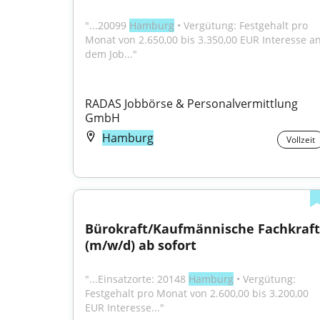
"...20099 
Hamburg
 • Vergütung: Festgehalt pro 
Monat von 2.650,00 bis 3.350,00 EUR Interesse an
dem Job..."
RADAS Jobbörse & Personalvermittlung 
GmbH
Hamburg
Vollzeit
Bürokraft/Kaufmännische Fachkraft 
(m/w/d) ab sofort
"...Einsatzorte: 20148 
Hamburg
 • Vergütung: 
Festgehalt pro Monat von 2.600,00 bis 3.200,00 
EUR Interesse..."