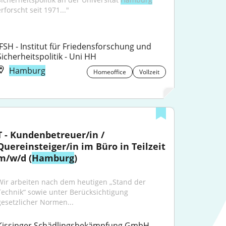
rforscht seit 1971..."
IFSH - Institut für Friedensforschung und 
Sicherheitspolitik - Uni HH
Hamburg
Homeoffice
Vollzeit
T - Kundenbetreuer/in / 
Quereinsteiger/in im Büro in Teilzeit 
m/w/d (
Hamburg
)
Wir arbeiten nach dem heutigen „Stand der 
Technik“ sowie unter Berücksichtigung 
gesetzlicher Normen...
Kissinger Schädlingsbekämpfung GmbH