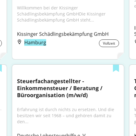
e
Willkommen bei der Kissinger 
Schädlingsbekämpfung GmbHDie Kissinger 
Schädlingsbekämpfung GmbH steht...
Kissinger Schädlingsbekämpfung GmbH
Hamburg
Vollzeit
Steuerfachangestellter - 
Einkommensteuer / Beratung / 
Büroorganisation (m/w/d)
.
Erfahrung ist durch nichts zu ersetzen. Und die 
besitzen wir seit 1968 – und gehören damit zu 
den...
Deutsche Lohnsteuerhilfe e. V. - 