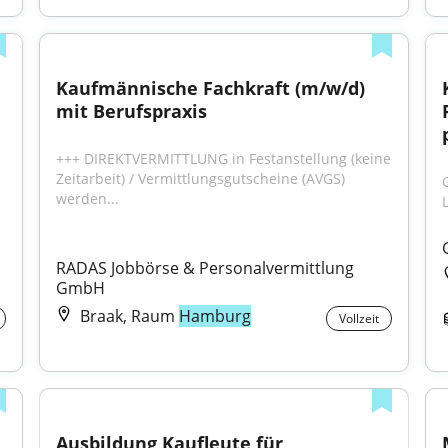
Kaufmännische Fachkraft (m/w/d) 
mit Berufspraxis
+++ DIREKTVERMITTLUNG in Festanstellung (keine 
Zeitarbeit) / Vermittlungsgutscheine (AVGS) 
werden...
RADAS Jobbörse & Personalvermittlung 
GmbH
Braak, Raum
Hamburg
Vollzeit
Ausbildung Kaufleute für 