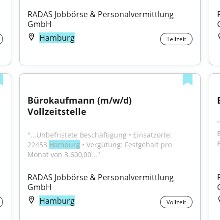
RADAS Jobbörse & Personalvermittlung 
GmbH
Hamburg
Teilzeit
Bürokaufmann (m/w/d) 
Vollzeitstelle
"
"...Unbefristete Beschäftigung • Einsatzorte: 
22453 
Hamburg
 • Vergütung: Festgehalt pro 
Monat von 3.600,00..."
RADAS Jobbörse & Personalvermittlung 
GmbH
Hamburg
Vollzeit