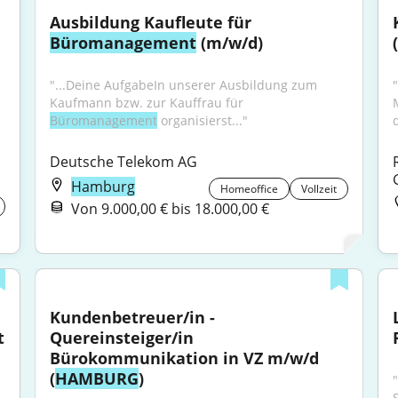
Ausbildung Kaufleute für 
Büromanagement
 (m/w/d)
"...Deine AufgabeIn unserer Ausbildung zum 
"
Kaufmann bzw. zur Kauffrau für 
Büromanagement
 organisierst..."
Deutsche Telekom AG
Hamburg
Homeoffice
Vollzeit
Von 9.000,00 € bis 18.000,00 €
Kundenbetreuer/in - 
 
Quereinsteiger/in 
Bürokommunikation in VZ m/w/d 
(
HAMBURG
)