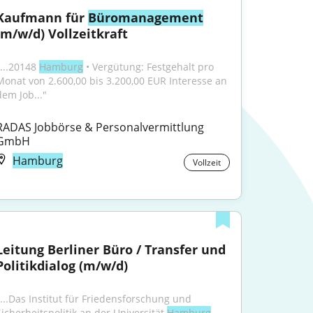
Kaufmann für 
Büromanagement
(m/w/d) Vollzeitkraft
...20148 
Hamburg
 • Vergütung: Festgehalt pro 
Monat von 2.600,00 bis 3.200,00 EUR Interesse an 
dem Job..."
RADAS Jobbörse & Personalvermittlung 
GmbH
Hamburg
Vollzeit
Leitung Berliner Büro / Transfer und 
Politikdialog (m/w/d)
"...Das Institut für Friedensforschung und 
Sicherheitspolitik an der Universität 
Hamburg