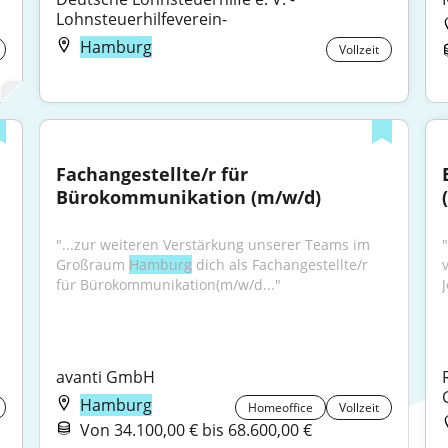
Lohnsteuerhilfeverein-
Hamburg
Vollzeit
Fachangestellte/r für 
Bürokommunikation (m/w/d)
"...zur weiteren Verstärkung unserer Teams im 
"
Großraum 
Hamburg
 dich als Fachangestellte/r 
für Bürokommunikation(m/w/d..."
J
avanti GmbH
Hamburg
Homeoffice
Vollzeit
Von 34.100,00 € bis 68.600,00 €