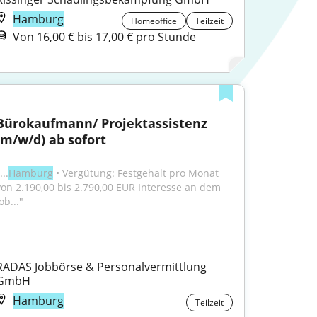
Hamburg
Homeoffice
Teilzeit
Von 16,00 € bis 17,00 € pro Stunde
Bürokaufmann/ Projektassistenz 
(m/w/d) ab sofort
...
Hamburg
 • Vergütung: Festgehalt pro Monat 
von 2.190,00 bis 2.790,00 EUR Interesse an dem 
ob..."
RADAS Jobbörse & Personalvermittlung 
GmbH
Hamburg
Teilzeit