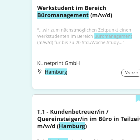
Werkstudent im Bereich 
Büromanagement
 (m/w/d)
"...wir zum nächstmöglichen Zeitpunkt einen 
Werkstudenten im Bereich 
Büromanagement
(m/w/d) für bis zu 20 Std./Woche.Study..."
KL netprint GmbH
Hamburg
Vollzeit
T,1 - Kundenbetreuer/in / 
Quereinsteiger/in im Büro in Teilzeit
m/w/d (
Hamburg
)