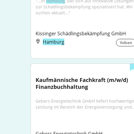
"...in 
Hamburg
, das sich auf innovative Lösungen 
zur Schädlingsbekämpfung spezialisiert hat. Wir 
suchen aktuell..."
Kissinger Schädlingsbekämpfung GmbH
Hamburg
Vollzeit
Kaufmännische Fachkraft (m/w/d) 
Finanzbuchhaltung
Gebers Energietechnik GmbH liefert hochwertige 
Leistung im Bereich der Energieversorgung und..
Gebers Energietechnik GmbH