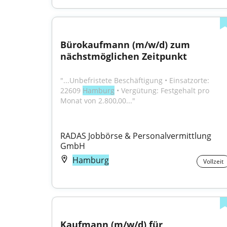
Bürokaufmann (m/w/d) zum 
nächstmöglichen Zeitpunkt
"...Unbefristete Beschäftigung • Einsatzorte: 
22609 
Hamburg
 • Vergütung: Festgehalt pro 
Monat von 2.800,00..."
RADAS Jobbörse & Personalvermittlung 
GmbH
Hamburg
Vollzeit
Kaufmann (m/w/d) für 