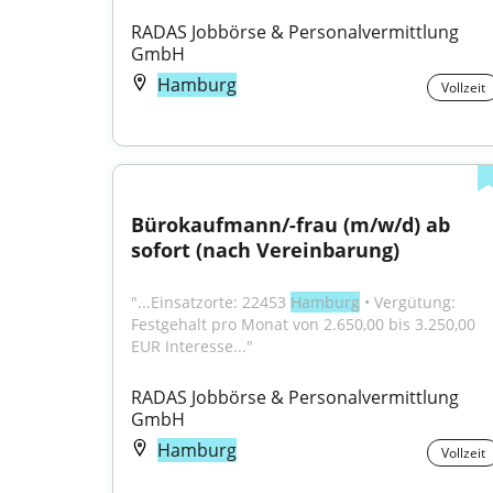
RADAS Jobbörse & Personalvermittlung 
GmbH
Hamburg
Vollzeit
Bürokaufmann/-frau (m/w/d) ab 
sofort (nach Vereinbarung)
"...Einsatzorte: 22453 
Hamburg
 • Vergütung: 
Festgehalt pro Monat von 2.650,00 bis 3.250,00 
EUR Interesse..."
RADAS Jobbörse & Personalvermittlung 
GmbH
Hamburg
Vollzeit