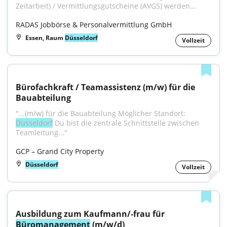
Zeitarbeit) / Vermittlungsgutscheine (AVGS) werden...
RADAS Jobbörse & Personalvermittlung GmbH
Essen, Raum
Düsseldorf
Vollzeit
Bürofachkraft / Teamassistenz (m/w) für die 
Bauabteilung
"...(m/w) für die Bauabteilung Möglicher Standort: 
Düsseldorf
 Du bist die zentrale Schnittstelle zwischen 
Teamleitung..."
GCP – Grand City Property
Düsseldorf
Vollzeit
Ausbildung zum Kaufmann/-frau für 
Büromanagement
 (m/w/d)