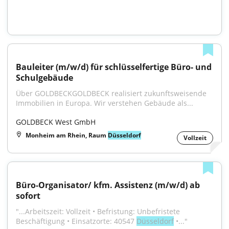
Bauleiter (m/w/d) für schlüsselfertige Büro- und 
Schulgebäude
Über GOLDBECKGOLDBECK realisiert zukunftsweisende 
Immobilien in Europa. Wir verstehen Gebäude als...
GOLDBECK West GmbH
Monheim am Rhein, Raum
Düsseldorf
Vollzeit
Büro-Organisator/ kfm. Assistenz (m/w/d) ab 
sofort
"...Arbeitszeit: Vollzeit • Befristung: Unbefristete 
Beschäftigung • Einsatzorte: 40547 
Düsseldorf
 •..."