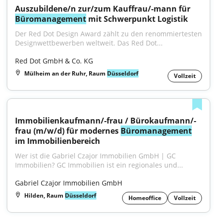
Auszubildene/n zur/zum Kauffrau/-mann für 
Büromanagement
 mit Schwerpunkt Logistik
Der Red Dot Design Award zählt zu den renommiertesten 
Designwettbewerben weltweit. Das Red Dot...
Red Dot GmbH & Co. KG
Mülheim an der Ruhr, Raum
Düsseldorf
Vollzeit
Immobilienkaufmann/-frau / Bürokaufmann/-
frau (m/w/d) für modernes 
Büromanagement
im Immobilienbereich
Wer ist die Gabriel Czajor Immobilien GmbH | GC 
Immobilien? GC Immobilien ist ein regionales und...
Gabriel Czajor Immobilien GmbH
Hilden, Raum
Düsseldorf
Homeoffice
Vollzeit