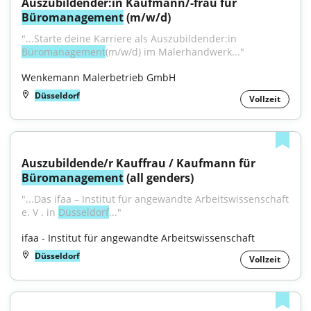
Auszubildender:in Kaufmann/-frau für 
Büromanagement
 (m/w/d)
"...Starte deine Karriere als Auszubildender:in 
Büromanagement
(m/w/d) im Malerhandwerk..."
Wenkemann Malerbetrieb GmbH
Düsseldorf
Vollzeit
Auszubildende/r Kauffrau / Kaufmann für 
Büromanagement
 (all genders)
"...Das ifaa – Institut für angewandte Arbeitswissenschaft 
e. V . in 
Düsseldorf
..."
ifaa - Institut für angewandte Arbeitswissenschaft
Düsseldorf
Vollzeit