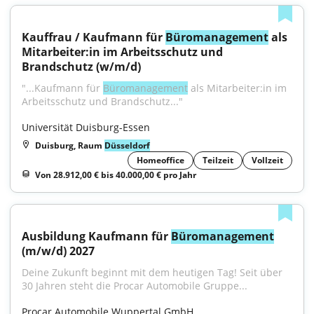
Kauffrau / Kaufmann für 
Büromanagement
 als 
Mitarbeiter:in im Arbeitsschutz und 
Brandschutz (w/m/d)
"...Kaufmann für 
Büromanagement
 als Mitarbeiter:in im 
Arbeitsschutz und Brandschutz..."
Universität Duisburg-Essen
Duisburg, Raum
Düsseldorf
Homeoffice
Teilzeit
Vollzeit
Von 28.912,00 € bis 40.000,00 € pro Jahr
Ausbildung Kaufmann für 
Büromanagement
(m/w/d) 2027
Deine Zukunft beginnt mit dem heutigen Tag! Seit über 
30 Jahren steht die Procar Automobile Gruppe...
Procar Automobile Wuppertal GmbH