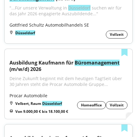
"...Für unsere Verwaltung in 
Düsseldorf
 suchen wir für 
das Jahr 2026 engagierte Auszubildende..."
Gottfried Schultz Automobilhandels SE
Düsseldorf
Vollzeit
Ausbildung Kaufmann für 
Büromanagement
(m/w/d) 2026
Deine Zukunft beginnt mit dem heutigen Tag!Seit über 
30 Jahren steht die Procar Automobile Gruppe...
Procar Automobile
Velbert, Raum
Düsseldorf
Homeoffice
Vollzeit
Von 9.000,00 € bis 18.100,00 €