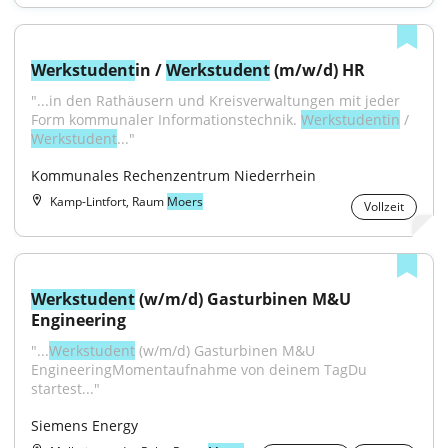
Werkstudent
in / 
Werkstudent
 (m/w/d) HR
"...in den Rathäusern und Kreisverwaltungen mit jeder 
Form kommunaler Informationstechnik. 
Werkstudentin
 / 
Werkstudent
..."
Kommunales Rechenzentrum Niederrhein
Kamp-Lintfort, Raum
Moers
Vollzeit
Werkstudent
 (w/m/d) Gasturbinen M&U 
Engineering
"...
Werkstudent
 (w/m/d) Gasturbinen M&U 
EngineeringMomentaufnahme von deinem TagDu 
startest..."
Siemens Energy