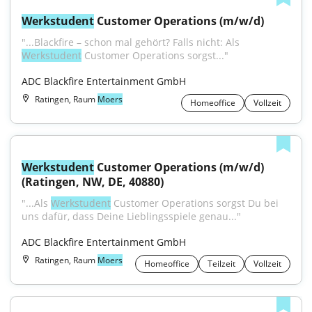
Werkstudent
 Customer Operations (m/w/d)
"...Blackfire – schon mal gehört? Falls nicht: Als 
Werkstudent
 Customer Operations sorgst..."
ADC Blackfire Entertainment GmbH
Ratingen, Raum
Moers
Homeoffice
Vollzeit
Werkstudent
 Customer Operations (m/w/d) 
(Ratingen, NW, DE, 40880)
"...Als 
Werkstudent
 Customer Operations sorgst Du bei 
uns dafür, dass Deine Lieblingsspiele genau..."
ADC Blackfire Entertainment GmbH
Ratingen, Raum
Moers
Homeoffice
Teilzeit
Vollzeit