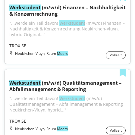
Werkstudent
 (m/w/d) Finanzen – Nachhaltigkeit 
& Konzernrechnung
"...werde ein Teil davon! 
Werkstudent
 (m/w/d) Finanzen – 
Nachhaltigkeit & Konzernrechnung Neukirchen-Vluyn, 
hybrid Original..."
TROX SE
Neukirchen-Vluyn, Raum
Moers
Vollzeit
Werkstudent
 (m/w/d) Qualitätsmanagement – 
Abfallmanagement & Reporting
"...werde ein Teil davon! 
Werkstudent
 (m/w/d) 
Qualitätsmanagement – Abfallmanagement & Reporting 
Neukirchen-Vluyn, hybrid..."
TROX SE
Neukirchen-Vluyn, Raum
Moers
Vollzeit