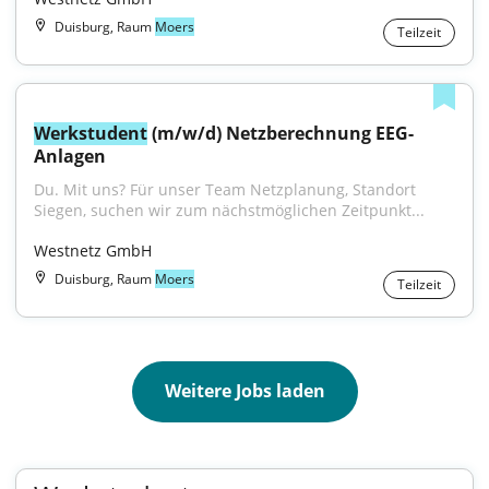
Duisburg, Raum
Moers
Teilzeit
Werkstudent
 (m/w/d) Netzberechnung EEG-
Anlagen
Du. Mit uns? Für unser Team Netzplanung, Standort 
Siegen, suchen wir zum nächstmöglichen Zeitpunkt...
Westnetz GmbH
Duisburg, Raum
Moers
Teilzeit
Weitere Jobs laden