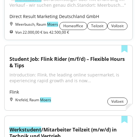
Verkauf - wir suchen genau dich.Standort: Meerbusch..."
Direct Result Marketing Deutschland GmbH
Meerbusch, Raum
Moers
Homeoffice
Teilzeit
Vollzeit
Von 22.000,00 € bis 42.500,00 €
Student Job: Flink Rider (m/f/d) – Flexible Hours 
& Tips
Introduction: Flink, the leading online supermarket, is 
experiencing rapid growth and is now...
Flink
Krefeld, Raum
Moers
Vollzeit
Werkstudent
/Mitarbeiter Teilzeit (m/w/d) in 
Technik und Vertrieb