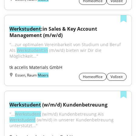
Homeoffice
Vollzeit
Werkstudent
:in Sales & Key Account 
Management (m/w/d)
"...zur optimalen Vereinbarkeit von Studium und Beruf 
Als 
Werkstudent:in
 (m/w/d) bieten wir Dir die 
Möglichkeit..."
tk accelis Materials GmbH
Essen, Raum
Moers
Homeoffice
Vollzeit
Werkstudent
 (w/m/d) Kundenbetreuung
"...
Werkstudent
 (w/m/d) Kundenbetreuung Als 
Werkstudent
 (w/m/d) in unserer Kundenbetreuung 
unterstützt..."