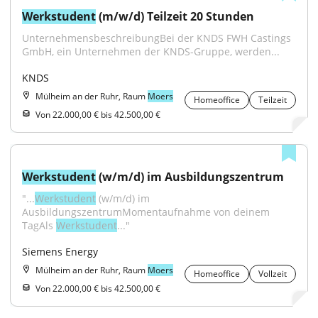
Werkstudent
 (m/w/d) Teilzeit 20 Stunden
UnternehmensbeschreibungBei der KNDS FWH Castings 
GmbH, ein Unternehmen der KNDS-Gruppe, werden...
KNDS
Mülheim an der Ruhr, Raum
Moers
Homeoffice
Teilzeit
Von 22.000,00 € bis 42.500,00 €
Werkstudent
 (w/m/d) im Ausbildungszentrum
"...
Werkstudent
 (w/m/d) im 
AusbildungszentrumMomentaufnahme von deinem 
TagAls 
Werkstudent
..."
Siemens Energy
Mülheim an der Ruhr, Raum
Moers
Homeoffice
Vollzeit
Von 22.000,00 € bis 42.500,00 €