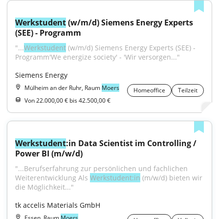
Werkstudent
 (w/m/d) Siemens Energy Experts 
(SEE) - Programm
"...
Werkstudent
 (w/m/d) Siemens Energy Experts (SEE) - 
Programm'We energize society' - 'Wir versorgen..."
Siemens Energy
Mülheim an der Ruhr, Raum
Moers
Homeoffice
Teilzeit
Von 22.000,00 € bis 42.500,00 €
Werkstudent
:in Data Scientist im Controlling / 
Power BI (m/w/d)
"...Berufserfahrung zur persönlichen und fachlichen 
Weiterentwicklung Als 
Werkstudent:in
 (m/w/d) bieten wir 
die Möglichkeit..."
tk accelis Materials GmbH
Essen, Raum
Moers