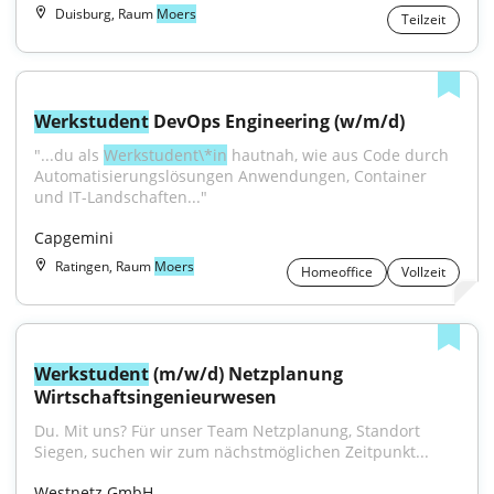
Duisburg, Raum
Moers
Teilzeit
Werkstudent
 DevOps Engineering (w/m/d)
"...du als 
Werkstudent\*in
 hautnah, wie aus Code durch 
Automatisierungslösungen Anwendungen, Container 
und IT-Landschaften..."
Capgemini
Ratingen, Raum
Moers
Homeoffice
Vollzeit
Werkstudent
 (m/w/d) Netzplanung 
Wirtschaftsingenieurwesen
Du. Mit uns? Für unser Team Netzplanung, Standort 
Siegen, suchen wir zum nächstmöglichen Zeitpunkt...
Westnetz GmbH