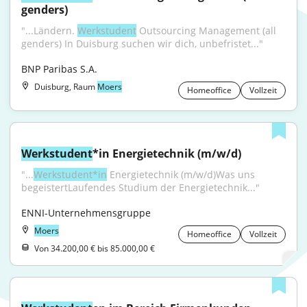
genders)
"...Ländern. 
Werkstudent
 Outsourcing Management (all 
genders) In Duisburg suchen wir dich, unbefristet..."
BNP Paribas S.A.
Duisburg, Raum
Moers
Homeoffice
Vollzeit
Werkstudent
*in Energietechnik (m/w/d)
"...
Werkstudent*in
 Energietechnik (m/w/d)Was uns 
begeistertLaufendes Studium der Energietechnik..."
ENNI-Unternehmensgruppe
Moers
Homeoffice
Vollzeit
Von 34.200,00 € bis 85.000,00 €