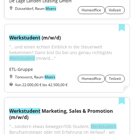
De Lage Landen Leasing GmbH
Düsseldorf, Raum
Moers
Homeoffice
Vollzeit
Werkstudent
 (m/w/d)
"...und einen echten Einblick in die Steuerwelt 
bekommen? Dann bist Du bei uns genau richtig!Als 
Werkstudent
 (m/w/d..."
ETL-Gruppe
Tönisvorst, Raum
Moers
Homeoffice
Teilzeit
Von 22.000,00 € bis 42.500,00 €
Werkstudent
 Marketing, Sales & Promotion 
(m/w/d)
"...sondern etwas bewegen?Ob Student, 
Werkstudent
, 
Berufseinsteiger oder mit Erfahrung im Verkauf - wir 