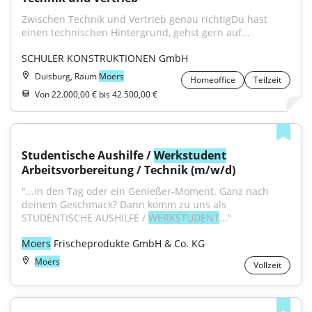
Zwischen Technik und Vertrieb genau richtigDu hast 
einen technischen Hintergrund, gehst gern auf...
SCHULER KONSTRUKTIONEN GmbH
Duisburg, Raum
Moers
Homeoffice
Teilzeit
Von 22.000,00 € bis 42.500,00 €
Studentische Aushilfe / 
Werkstudent
Arbeitsvorbereitung / Technik (m/w/d)
"...in den Tag oder ein Genießer-Moment. Ganz nach 
deinem Geschmack? Dann komm zu uns als 
STUDENTISCHE AUSHILFE / 
WERKSTUDENT
..."
Moers
 Frischeprodukte GmbH & Co. KG
Moers
Vollzeit