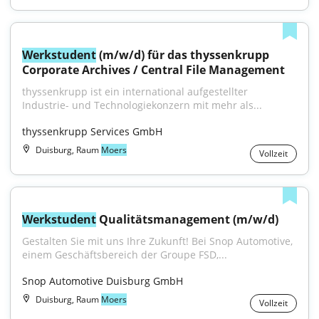
Werkstudent
 (m/w/d) für das thyssenkrupp 
Corporate Archives / Central File Management
thyssenkrupp ist ein international aufgestellter 
Industrie- und Technologiekonzern mit mehr als...
thyssenkrupp Services GmbH
Duisburg, Raum
Moers
Vollzeit
Werkstudent
 Qualitätsmanagement (m/w/d)
Gestalten Sie mit uns Ihre Zukunft! Bei Snop Automotive, 
einem Geschäftsbereich der Groupe FSD,...
Snop Automotive Duisburg GmbH
Duisburg, Raum
Moers
Vollzeit