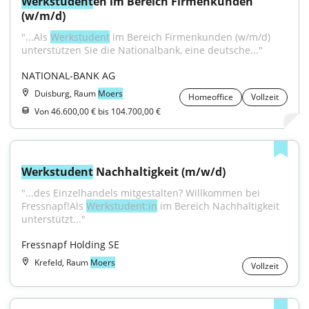
Werkstudent
en im Bereich Firmenkunden 
(w/m/d)
"...Als 
Werkstudent
 im Bereich Firmenkunden (w/m/d) 
unterstützen Sie die Nationalbank, eine deutsche..."
NATIONAL-BANK AG
Duisburg, Raum
Moers
Homeoffice
Vollzeit
Von 46.600,00 € bis 104.700,00 €
Werkstudent
 Nachhaltigkeit (m/w/d)
"...des Einzelhandels mitgestalten? Willkommen bei 
Fressnapf!Als 
Werkstudent:in
 im Bereich Nachhaltigkeit 
unterstützt..."
Fressnapf Holding SE
Krefeld, Raum
Moers
Vollzeit