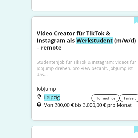
Video Creator für TikTok & 
Instagram als 
Werkstudent
 (m/w/d) 
– remote
Studentenjob für TikTok & Instagram: Videos für 
JobJump drehen, pro View bezahlt. JobJump ist 
das...
JobJump
Leipzig
Homeoffice
Teilzeit
Von 200,00 € bis 3.000,00 € pro Monat