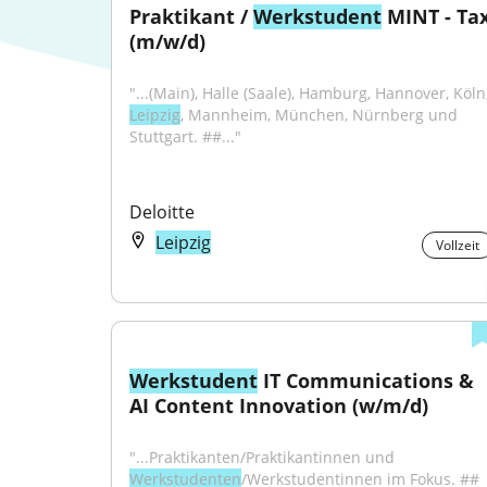
Praktikant / 
Werkstudent
 MINT - Tax
(m/w/d)
Leipzig
, Mannheim, München, Nürnberg und 
Stuttgart. ##..."
Deloitte
Leipzig
Vollzeit
Werkstudent
 IT Communications & 
AI Content Innovation (w/m/d)
"...Praktikanten/Praktikantinnen und 
Werkstudenten
/Werkstudentinnen im Fokus. ## 