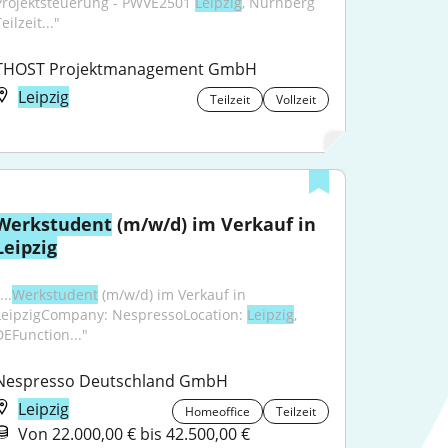
Projektsteuerung - PWVE2501 
Leipzig
, Nürnberg 
eilzeit..."
THOST Projektmanagement GmbH
Leipzig
Teilzeit
Vollzeit
Werkstudent
 (m/w/d) im Verkauf in 
Leipzig
...
Werkstudent
 (m/w/d) im Verkauf in 
LeipzigCompany: NespressoLocation: 
Leipzig
, 
DEFunction..."
Nespresso Deutschland GmbH
Leipzig
Homeoffice
Teilzeit
Von 22.000,00 € bis 42.500,00 €