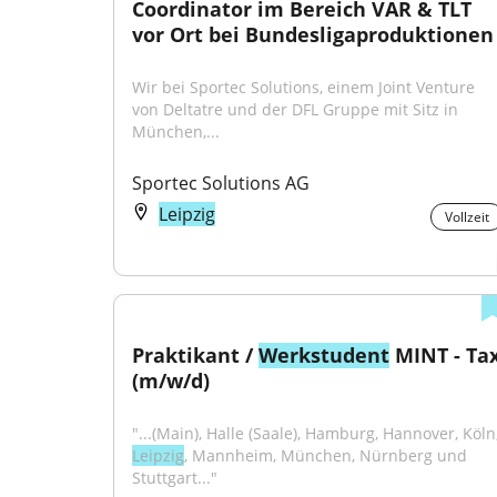
Coordinator im Bereich VAR & TLT 
vor Ort bei Bundesligaproduktionen
Wir bei Sportec Solutions, einem Joint Venture 
von Deltatre und der DFL Gruppe mit Sitz in 
München,...
Sportec Solutions AG
Leipzig
Vollzeit
Praktikant / 
Werkstudent
 MINT - Tax
(m/w/d)
Leipzig
, Mannheim, München, Nürnberg und 
Stuttgart..."