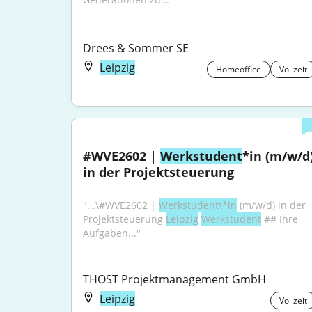
Drees & Sommer SE
Leipzig
Homeoffice
Vollzeit
#WVE2602 | 
Werkstudent
*in (m/w/d)
in der Projektsteuerung
"...\#WVE2602 | 
Werkstudent\*in
 (m/w/d) in der 
Projektsteuerung 
Leipzig
Werkstudent
 ## Ihre 
Aufgaben..."
THOST Projektmanagement GmbH
Leipzig
Vollzeit