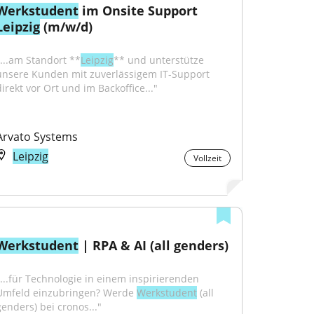
Werkstudent
 im Onsite Support 
Leipzig
 (m/w/d)
"...am Standort **
Leipzig
** und unterstütze 
unsere Kunden mit zuverlässigem IT-Support 
direkt vor Ort und im Backoffice..."
Arvato Systems
Leipzig
Vollzeit
Werkstudent
 | RPA & AI (all genders)
"...für Technologie in einem inspirierenden 
Umfeld einzubringen? Werde 
Werkstudent
 (all 
genders) bei cronos..."