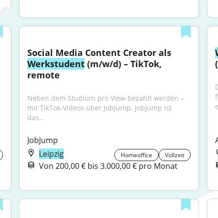
Social Media Content Creator als 
Werkstudent
 (m/w/d) – TikTok, 
remote
Neben dem Studium pro View bezahlt werden – 
e
mit TikTok-Videos über JobJump. JobJump ist 
das...
JobJump
Leipzig
Homeoffice
Vollzeit
Von 200,00 € bis 3.000,00 € pro Monat