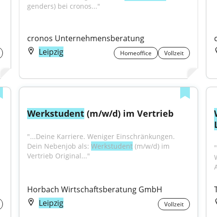
genders) bei cronos..."
cronos Unternehmensberatung
Leipzig
Homeoffice
Vollzeit
Werkstudent
 (m/w/d) im Vertrieb
"...Deine Karriere. Weniger Einschränkungen. 
Dein Nebenjob als: 
Werkstudent
 (m/w/d) im 
Vertrieb Original..."
Horbach Wirtschaftsberatung GmbH
Leipzig
Vollzeit