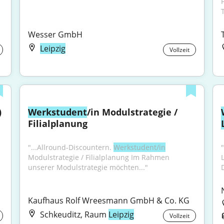
T
Wesser GmbH
Leipzig
Vollzeit
 
Werkstudent
/in Modulstrategie / 
Filialplanung
"...Allround-Discountern. 
Werkstudent/in
"
Modulstrategie / Filialplanung Im Rahmen 
unserer Modulstrategie möchten..."
Kaufhaus Rolf Wreesmann GmbH & Co. KG
Schkeuditz, Raum
Leipzig
Vollzeit