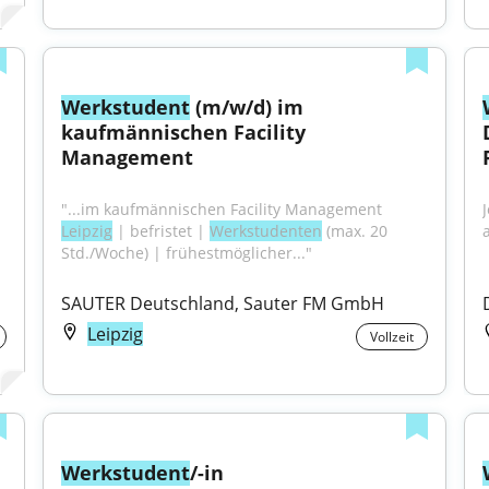
Werkstudent
 (m/w/d) im 
kaufmännischen Facility 
Management
"...im kaufmännischen Facility Management 
Leipzig
 | befristet | 
Werkstudenten
 (max. 20 
Std./Woche) | frühestmöglicher..."
SAUTER Deutschland, Sauter FM GmbH
Leipzig
Vollzeit
Werkstudent
/-in 