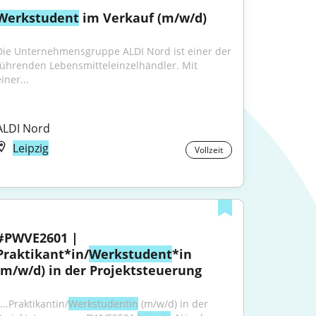
Werkstudent
 im Verkauf (m/w/d)
Die Unternehmensgruppe ALDI Nord ist einer der 
führenden Lebensmitteleinzelhändler. Mit 
iner...
ALDI Nord
Leipzig
Vollzeit
#PWVE2601 | 
Praktikant*in/
Werkstudent
*in 
(m/w/d) in der Projektsteuerung
...Praktikantin/
Werkstudentin
 (m/w/d) in der 