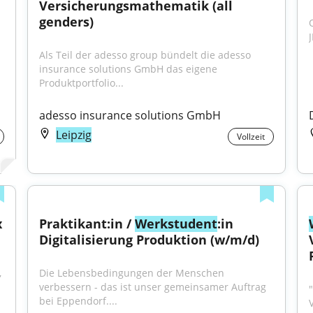
Versicherungsmathematik (all 
genders)
Als Teil der adesso group bündelt die adesso 
insurance solutions GmbH das eigene 
Produktportfolio...
adesso insurance solutions GmbH
Leipzig
Vollzeit
 
Praktikant:in / 
Werkstudent
:in 
Digitalisierung Produktion (w/m/d)
"...(Main), Halle (Saale), Hamburg, Hannover, Köln, 
Die Lebensbedingungen der Menschen 
verbessern - das ist unser gemeinsamer Auftrag 
"
bei Eppendorf....