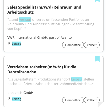
Sales Specialist (m/w/d) Reinraum und 
Arbeitsschutz
"...und 
Verkauf
 unseres umfassenden Portfolios an 
Reinraum- und Arbeitsschutzlösungen (Gesamtlösung 
von Kopf..."
VWR International GmbH, part of Avantor
Leipzig
Homeoffice
Vollzeit
Vertriebsmitarbeiter (m/w/d) für die 
Dentalbranche
"...ausgestattetem Produktionsstandort 
Leipzig
 stellen 
hochqualifizierte Zahntechniker, zahnmedizinische..."
biodentis GmbH
Leipzig
Homeoffice
Vollzeit