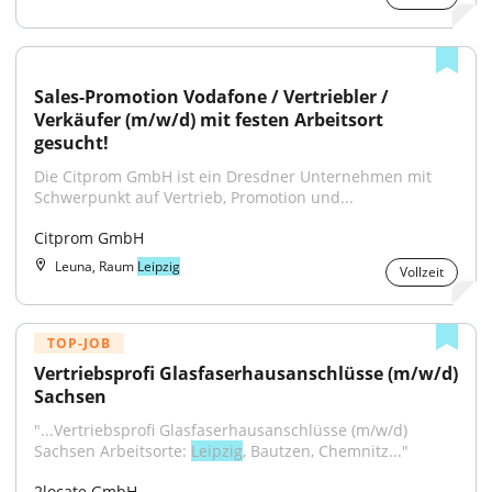
Sales-Promotion Vodafone / Vertriebler / 
Verkäufer (m/w/d) mit festen Arbeitsort 
gesucht!
Die Citprom GmbH ist ein Dresdner Unternehmen mit 
Schwerpunkt auf Vertrieb, Promotion und...
Citprom GmbH
Leuna, Raum
Leipzig
Vollzeit
TOP-JOB
Vertriebsprofi Glasfaserhausanschlüsse (m/w/d) 
Sachsen
"...Vertriebsprofi Glasfaserhausanschlüsse (m/w/d) 
Sachsen Arbeitsorte: 
Leipzig
, Bautzen, Chemnitz..."
2locate GmbH