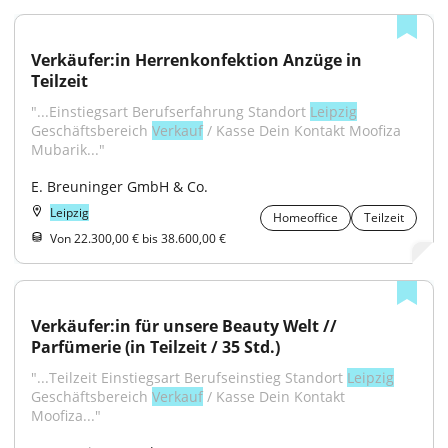
Verkäufer:in Herrenkonfektion Anzüge in 
Teilzeit
"...Einstiegsart Berufserfahrung Standort 
Leipzig
Geschäftsbereich 
Verkauf
 / Kasse Dein Kontakt Moofiza 
Mubarik..."
E. Breuninger GmbH & Co.
Leipzig
Homeoffice
Teilzeit
Von 22.300,00 € bis 38.600,00 €
Verkäufer:in für unsere Beauty Welt // 
Parfümerie (in Teilzeit / 35 Std.)
"...Teilzeit Einstiegsart Berufseinstieg Standort 
Leipzig
Geschäftsbereich 
Verkauf
 / Kasse Dein Kontakt 
Moofiza..."