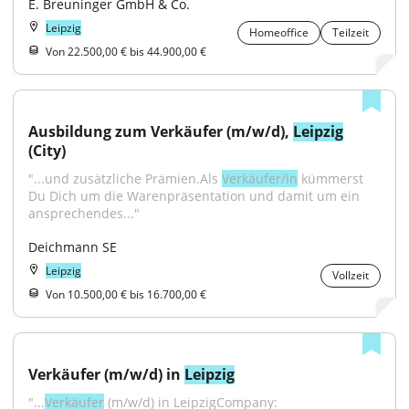
E. Breuninger GmbH & Co.
Leipzig
Homeoffice
Teilzeit
Von 22.500,00 € bis 44.900,00 €
Ausbildung zum Verkäufer (m/w/d), 
Leipzig
(City)
"...und zusätzliche Prämien.Als 
Verkäufer/in
 kümmerst 
Du Dich um die Warenpräsentation und damit um ein 
ansprechendes..."
Deichmann SE
Leipzig
Vollzeit
Von 10.500,00 € bis 16.700,00 €
Verkäufer (m/w/d) in 
Leipzig
"...
Verkäufer
 (m/w/d) in LeipzigCompany: 