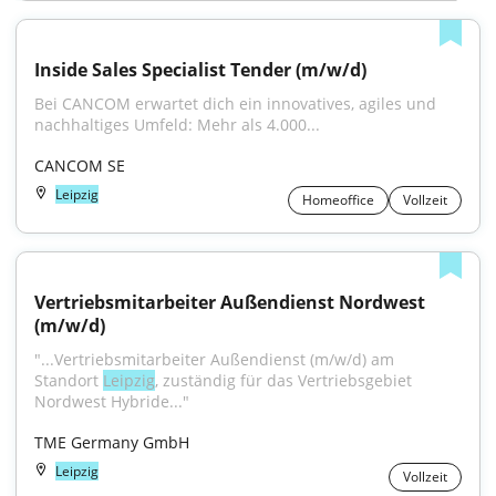
Inside Sales Specialist Tender (m/w/d)
Bei CANCOM erwartet dich ein innovatives, agiles und 
nachhaltiges Umfeld: Mehr als 4.000...
CANCOM SE
Leipzig
Homeoffice
Vollzeit
Vertriebsmitarbeiter Außendienst Nordwest 
(m/w/d)
"...Vertriebsmitarbeiter Außendienst (m/w/d) am 
Standort 
Leipzig
, zuständig für das Vertriebsgebiet 
Nordwest Hybride..."
TME Germany GmbH
Leipzig
Vollzeit