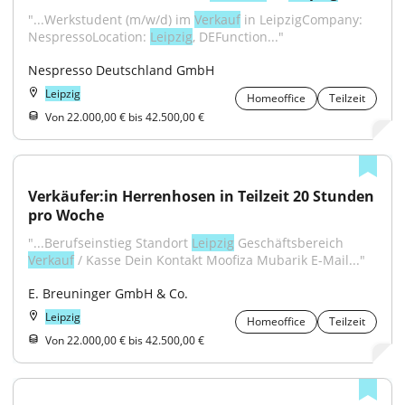
"...Werkstudent (m/w/d) im 
Verkauf
 in LeipzigCompany: 
NespressoLocation: 
Leipzig
, DEFunction..."
Nespresso Deutschland GmbH
Leipzig
Homeoffice
Teilzeit
Von 22.000,00 € bis 42.500,00 €
Verkäufer:in Herrenhosen in Teilzeit 20 Stunden 
pro Woche
"...Berufseinstieg Standort 
Leipzig
 Geschäftsbereich 
Verkauf
 / Kasse Dein Kontakt Moofiza Mubarik E-Mail..."
E. Breuninger GmbH & Co.
Leipzig
Homeoffice
Teilzeit
Von 22.000,00 € bis 42.500,00 €