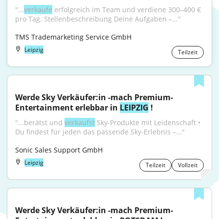
"...
verkaufe
 erfolgreich im Team und verdiene 300–400 € 
pro Tag. Stellenbeschreibung Deine Aufgaben –..."
TMS Trademarketing Service GmbH
Leipzig
Teilzeit
Werde Sky Verkäufer:in -mach Premium-
Entertainment erlebbar in 
LEIPZIG
 !
"...berätst und 
verkaufst
 Sky-Produkte mit Leidenschaft • 
Du findest für jeden das passende Sky-Erlebnis –..."
Sonic Sales Support GmbH
Leipzig
Teilzeit
Vollzeit
Werde Sky Verkäufer:in -mach Premium-