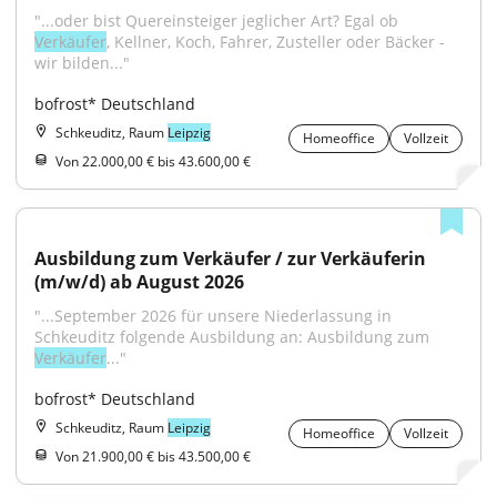
"...oder bist Quereinsteiger jeglicher Art? Egal ob 
Verkäufer
, Kellner, Koch, Fahrer, Zusteller oder Bäcker - 
wir bilden..."
bofrost* Deutschland
Schkeuditz, Raum
Leipzig
Homeoffice
Vollzeit
Von 22.000,00 € bis 43.600,00 €
Ausbildung zum Verkäufer / zur Verkäuferin 
(m/w/d) ab August 2026
"...September 2026 für unsere Niederlassung in 
Schkeuditz folgende Ausbildung an: Ausbildung zum 
Verkäufer
..."
bofrost* Deutschland
Schkeuditz, Raum
Leipzig
Homeoffice
Vollzeit
Von 21.900,00 € bis 43.500,00 €