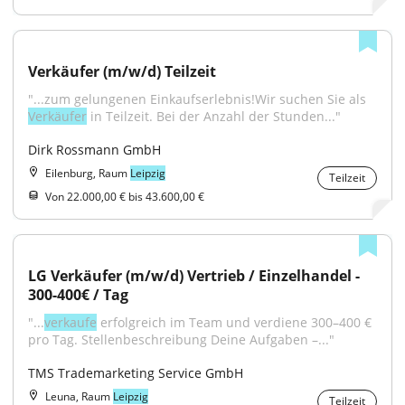
Verkäufer (m/w/d) Teilzeit
"...zum gelungenen Einkaufserlebnis!Wir suchen Sie als 
Verkäufer
 in Teilzeit. Bei der Anzahl der Stunden..."
Dirk Rossmann GmbH
Eilenburg, Raum
Leipzig
Teilzeit
Von 22.000,00 € bis 43.600,00 €
LG Verkäufer (m/w/d) Vertrieb / Einzelhandel - 
300-400€ / Tag
"...
verkaufe
 erfolgreich im Team und verdiene 300–400 € 
pro Tag. Stellenbeschreibung Deine Aufgaben –..."
TMS Trademarketing Service GmbH
Leuna, Raum
Leipzig
Teilzeit