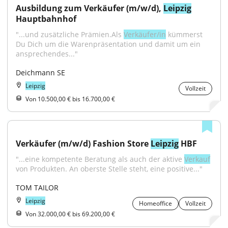
Ausbildung zum Verkäufer (m/w/d), 
Leipzig
Hauptbahnhof
"...und zusätzliche Prämien.Als 
Verkäufer/in
 kümmerst 
Du Dich um die Warenpräsentation und damit um ein 
ansprechendes..."
Deichmann SE
Leipzig
Vollzeit
Von 10.500,00 € bis 16.700,00 €
Verkäufer (m/w/d) Fashion Store 
Leipzig
 HBF
"...eine kompetente Beratung als auch der aktive 
Verkauf
von Produkten. An oberste Stelle steht, eine positive..."
TOM TAILOR
Leipzig
Homeoffice
Vollzeit
Von 32.000,00 € bis 69.200,00 €