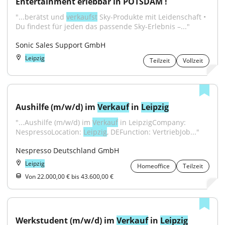
Entertainment erlebbar in POTSDAM !
"...berätst und 
verkaufst
 Sky-Produkte mit Leidenschaft • 
Du findest für jeden das passende Sky-Erlebnis –..."
Sonic Sales Support GmbH
Leipzig
Teilzeit
Vollzeit
Aushilfe (m/w/d) im 
Verkauf
 in 
Leipzig
"...Aushilfe (m/w/d) im 
Verkauf
 in LeipzigCompany: 
NespressoLocation: 
Leipzig
, DEFunction: VertriebJob..."
Nespresso Deutschland GmbH
Leipzig
Homeoffice
Teilzeit
Von 22.000,00 € bis 43.600,00 €
Werkstudent (m/w/d) im 
Verkauf
 in 
Leipzig