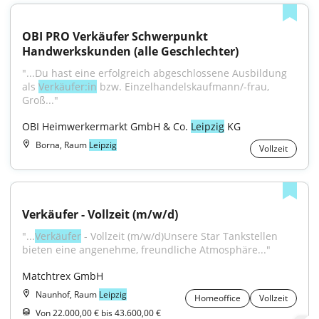
OBI PRO Verkäufer Schwerpunkt 
Handwerkskunden (alle Geschlechter)
"...Du hast eine erfolgreich abgeschlossene Ausbildung 
als 
Verkäufer:in
 bzw. Einzelhandelskaufmann/-frau, 
Groß..."
OBI Heimwerkermarkt GmbH & Co. 
Leipzig
 KG
Borna, Raum
Leipzig
Vollzeit
Verkäufer - Vollzeit (m/w/d)
"...
Verkäufer
 - Vollzeit (m/w/d)Unsere Star Tankstellen 
bieten eine angenehme, freundliche Atmosphäre..."
Matchtrex GmbH
Naunhof, Raum
Leipzig
Homeoffice
Vollzeit
Von 22.000,00 € bis 43.600,00 €