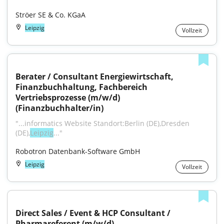
Ströer SE & Co. KGaA
Leipzig
Vollzeit
Berater / Consultant Energiewirtschaft, 
Finanzbuchhaltung, Fachbereich 
Vertriebsprozesse (m/w/d) 
(Finanzbuchhalter/in)
"...informatics Website Standort:Berlin (DE),Dresden 
(DE),
Leipzig
..."
Robotron Datenbank-Software GmbH
Leipzig
Vollzeit
Direct Sales / Event & HCP Consultant / 
Pharmareferent (m/w/d)