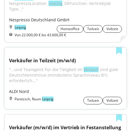
NespressoLocation: 
Leipzig
, DEFunction: VertriebJob 
Type..."
Nespresso Deutschland GmbH
Leipzig
Homeoffice
Teilzeit
Vollzeit
Von 22.000,00 € bis 43.600,00 €
Verkäufer in Teilzeit (m/w/d)
"...und Teamgeist Für die Tätigkeit im 
Verkauf
 sind gute 
Deutschkenntnisse (mindestens Sprachniveau B1) 
erforderlich..."
ALDI Nord
Panitzsch, Raum
Leipzig
Teilzeit
Vollzeit
Verkäufer (m/w/d) im Vertrieb in Festanstellung