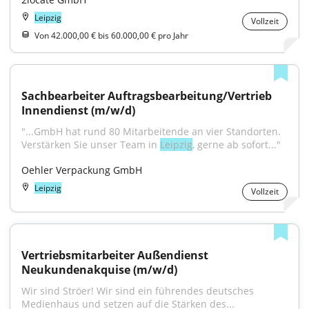
Leipzig
Vollzeit
Von 42.000,00 € bis 60.000,00 € pro Jahr
Sachbearbeiter Auftragsbearbeitung/Vertrieb 
Innendienst (m/w/d)
"...GmbH hat rund 80 Mitarbeitende an vier Standorten. 
Verstärken Sie unser Team in 
Leipzig
, gerne ab sofort..."
Oehler Verpackung GmbH
Leipzig
Vollzeit
Vertriebsmitarbeiter Außendienst 
Neukundenakquise (m/w/d)
Wir sind Ströer! Wir sind ein führendes deutsches 
Medienhaus und setzen auf die Stärken des...