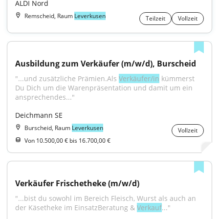
ALDI Nord
Remscheid, Raum
Leverkusen
Teilzeit
Vollzeit
Ausbildung zum Verkäufer (m/w/d), Burscheid
"...und zusätzliche Prämien.Als 
Verkäufer/in
 kümmerst 
Du Dich um die Warenpräsentation und damit um ein 
ansprechendes..."
Deichmann SE
Burscheid, Raum
Leverkusen
Vollzeit
Von 10.500,00 € bis 16.700,00 €
Verkäufer Frischetheke (m/w/d)
"...bist du sowohl im Bereich Fleisch, Wurst als auch an 
der Käsetheke im EinsatzBeratung & 
Verkauf
..."