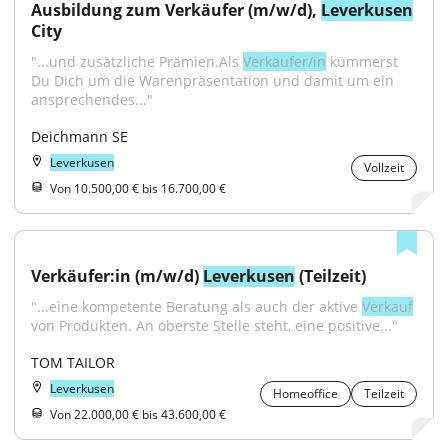
Ausbildung zum Verkäufer (m/w/d), 
Leverkusen
City
"...und zusätzliche Prämien.Als 
Verkäufer/in
 kümmerst 
Du Dich um die Warenpräsentation und damit um ein 
ansprechendes..."
Deichmann SE
Leverkusen
Vollzeit
Von 10.500,00 € bis 16.700,00 €
Verkäufer:in (m/w/d) 
Leverkusen
 (Teilzeit)
"...eine kompetente Beratung als auch der aktive 
Verkauf
von Produkten. An oberste Stelle steht, eine positive..."
TOM TAILOR
Leverkusen
Homeoffice
Teilzeit
Von 22.000,00 € bis 43.600,00 €