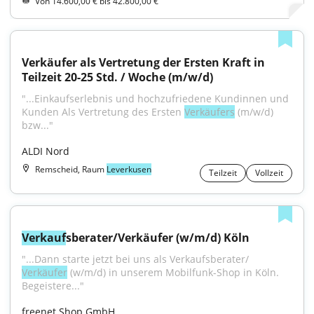
Von 14.600,00 € bis 42.800,00 €
Verkäufer als Vertretung der Ersten Kraft in 
Teilzeit 20-25 Std. / Woche (m/w/d)
"...Einkaufserlebnis und hochzufriedene Kundinnen und 
Kunden Als Vertretung des Ersten 
Verkäufers
 (m/w/d) 
bzw..."
ALDI Nord
Remscheid, Raum
Leverkusen
Teilzeit
Vollzeit
Verkauf
sberater/Verkäufer (w/m/d) Köln
"...Dann starte jetzt bei uns als Verkaufsberater/ 
Verkäufer
 (w/m/d) in unserem Mobilfunk-Shop in Köln. 
Begeistere..."
freenet Shop GmbH