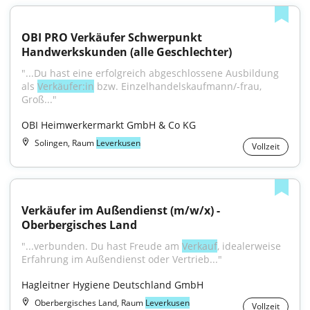
OBI PRO Verkäufer Schwerpunkt 
Handwerkskunden (alle Geschlechter)
"...Du hast eine erfolgreich abgeschlossene Ausbildung 
als 
Verkäufer:in
 bzw. Einzelhandelskaufmann/-frau, 
Groß..."
OBI Heimwerkermarkt GmbH & Co KG
Solingen, Raum
Leverkusen
Vollzeit
Verkäufer im Außendienst (m/w/x) - 
Oberbergisches Land
"...verbunden. Du hast Freude am 
Verkauf
, idealerweise 
Erfahrung im Außendienst oder Vertrieb..."
Hagleitner Hygiene Deutschland GmbH
Oberbergisches Land, Raum
Leverkusen
Vollzeit