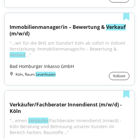
Immobilienmanager/in – Bewertung & 
Verkauf
(m/w/d)
"...wir für die BHS am Standort Köln ab sofort in Vollzeit 
Verstärkung: Immobilienmanager/in – Bewertung & 
Verkauf
..."
Bad Homburger Inkasso GmbH
Köln, Raum
Leverkusen
Vollzeit
Verkäufer/Fachberater Innendienst (m/w/d) - 
Köln
"...einen 
Verkäufer
/Fachberater Innendienst (m/w/d) - 
Köln Beratung und Betreuung unserer Kunden im 
Bereich Farben, Baustoffe..."