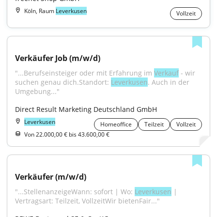
Köln, Raum
Leverkusen
Vollzeit
Verkäufer Job (m/w/d)
"...Berufseinsteiger oder mit Erfahrung im 
Verkauf
 - wir 
suchen genau dich.Standort: 
Leverkusen
. Auch in der 
Umgebung..."
Direct Result Marketing Deutschland GmbH
Leverkusen
Homeoffice
Teilzeit
Vollzeit
Von 22.000,00 € bis 43.600,00 €
Verkäufer (m/w/d)
"...StellenanzeigeWann: sofort | Wo: 
Leverkusen
 | 
Vertragsart: Teilzeit, VollzeitWir bietenFair..."