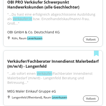
OBI PRO Verkäufer Schwerpunkt 
Handwerkskunden (alle Geschlechter)
"...Du hast eine erfolgreich abgeschlossene Ausbildung 
als 
Verkäufer:in
 bzw. Einzelhandelskaufmann/-frau, 
Groß..."
OBI GmbH & Co. Deutschland KG
Köln, Raum
Leverkusen
Vollzeit
Verkäufer/Fachberater Innendienst Malerbedarf 
(m/w/d) - Langenfeld
"...ab sofort einen 
Verkäufer
/Fachberater Innendienst 
Malerbedarf (m/w/d) - Langenfeld Beratung und 
Betreuung..."
MEG Maler Einkauf Gruppe eG
Langenfeld (Rheinland), Raum
Leverkusen
Vollzeit