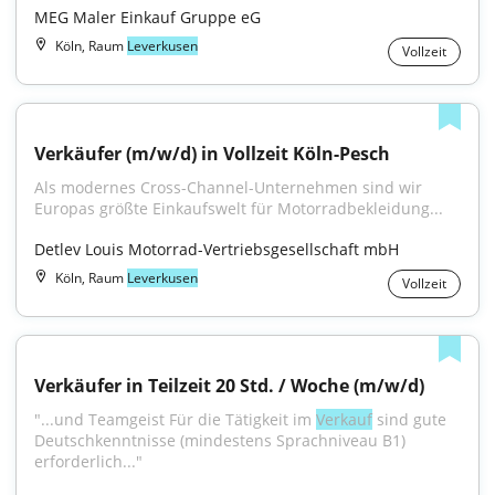
MEG Maler Einkauf Gruppe eG
Köln, Raum
Leverkusen
Vollzeit
Verkäufer (m/w/d) in Vollzeit Köln-Pesch
Als modernes Cross-Channel-Unternehmen sind wir 
Europas größte Einkaufswelt für Motorradbekleidung...
Detlev Louis Motorrad-Vertriebsgesellschaft mbH
Köln, Raum
Leverkusen
Vollzeit
Verkäufer in Teilzeit 20 Std. / Woche (m/w/d)
"...und Teamgeist Für die Tätigkeit im 
Verkauf
 sind gute 
Deutschkenntnisse (mindestens Sprachniveau B1) 
erforderlich..."