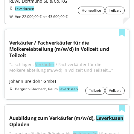
REWE Dortmund SE & Co. KG
Leverkusen
Homeoffice
Teilzeit
Von 22.000,00 € bis 43.600,00 €
Verkäufer / Fachverkäufer für die 
Molkereiabteilung (m/w/d) in Vollzeit und 
Teilzeit
"...schlagen. 
Verkäufer
 / Fachverkäufer für die 
Molkereiabteilung (m/w/d) in Vollzeit und Teilzeit..."
Johann Breidohr GmbH
Bergisch Gladbach, Raum
Leverkusen
Teilzeit
Vollzeit
Ausbildung zum Verkäufer (m/w/d), 
Leverkusen
Opladen
"...und zusätzliche Prämien.Als 
Verkäufer/in
 kümmerst 