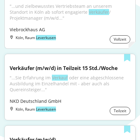
"...und zielbewusstes Vertriebsteam an unserem 
Standort in Köln ab sofort engagierte 
Verkäufer
/ 
Projektmanager (m/w/d..."
Viebrockhaus AG
Köln, Raum
Leverkusen
Vollzeit
Verkäufer (m/w/d) in Teilzeit 15 Std./Woche
"...Sie Erfahrung im 
Verkauf
 oder eine abgeschlossene 
Ausbildung im Einzelhandel mit - aber auch als 
Quereinsteiger..."
NKD Deutschland GmbH
Köln, Raum
Leverkusen
Teilzeit
Verkäufer (m/w/d)