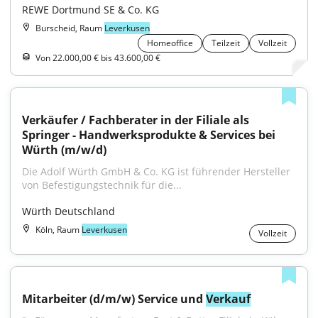
REWE Dortmund SE & Co. KG
Burscheid, Raum
Leverkusen
Homeoffice
Teilzeit
Vollzeit
Von 22.000,00 € bis 43.600,00 €
Verkäufer / Fachberater in der Filiale als 
Springer - Handwerksprodukte & Services bei 
Würth (m/w/d)
Die Adolf Würth GmbH & Co. KG ist führender Hersteller 
von Befestigungstechnik für die...
Würth Deutschland
Köln, Raum
Leverkusen
Vollzeit
Mitarbeiter (d/m/w) Service und 
Verkauf