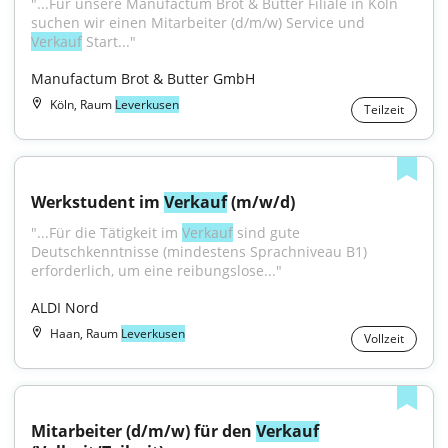
"...Für unsere Manufactum Brot & Butter Filiale in Köln 
suchen wir einen Mitarbeiter (d/m/w) Service und 
Verkauf
 Start..."
Manufactum Brot & Butter GmbH
Köln, Raum
Leverkusen
Teilzeit
Werkstudent im 
Verkauf
 (m/w/d)
"...Für die Tätigkeit im 
Verkauf
 sind gute 
Deutschkenntnisse (mindestens Sprachniveau B1) 
erforderlich, um eine reibungslose..."
ALDI Nord
Haan, Raum
Leverkusen
Vollzeit
Mitarbeiter (d/m/w) für den 
Verkauf