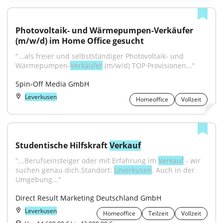
Photovoltaik- und Wärmepumpen-Verkäufer 
(m/w/d) im Home Office gesucht
"...als freier und selbstständiger Photovoltaik- und 
Wärmepumpen-
Verkäufer
 (m/w/d) TOP Provisionen..."
Spin-Off Media GmbH
Leverkusen
Homeoffice
Vollzeit
Studentische Hilfskraft 
Verkauf
"...Berufseinsteiger oder mit Erfahrung im 
Verkauf
 - wir 
suchen genau dich.Standort: 
Leverkusen
. Auch in der 
Umgebung..."
Direct Result Marketing Deutschland GmbH
Leverkusen
Homeoffice
Teilzeit
Vollzeit