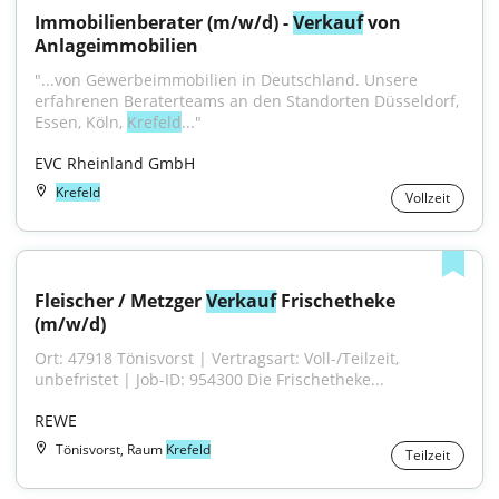
Immobilienberater (m/w/d) - 
Verkauf
 von 
Anlageimmobilien
"...von Gewerbeimmobilien in Deutschland. Unsere 
erfahrenen Beraterteams an den Standorten Düsseldorf, 
Essen, Köln, 
Krefeld
..."
EVC Rheinland GmbH
Krefeld
Vollzeit
Fleischer / Metzger 
Verkauf
 Frischetheke 
(m/w/d)
Ort: 47918 Tönisvorst | Vertragsart: Voll-/Teilzeit, 
unbefristet | Job-ID: 954300 Die Frischetheke...
REWE
Tönisvorst, Raum
Krefeld
Teilzeit