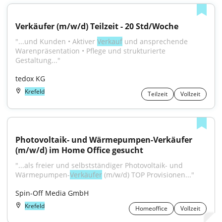
Verkäufer (m/w/d) Teilzeit - 20 Std/Woche
"...und Kunden • Aktiver 
Verkauf
 und ansprechende 
Warenpräsentation • Pflege und strukturierte 
Gestaltung..."
tedox KG
Krefeld
Teilzeit
Vollzeit
Photovoltaik- und Wärmepumpen-Verkäufer 
(m/w/d) im Home Office gesucht
"...als freier und selbstständiger Photovoltaik- und 
Wärmepumpen-
Verkäufer
 (m/w/d) TOP Provisionen..."
Spin-Off Media GmbH
Krefeld
Homeoffice
Vollzeit