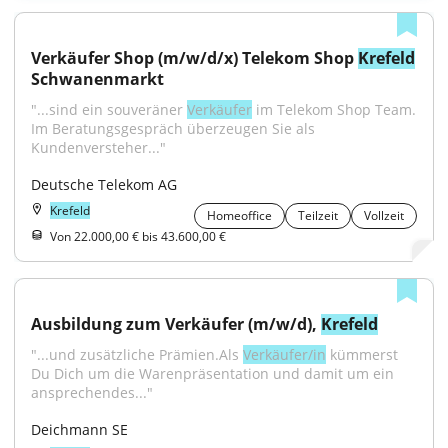
Verkäufer Shop (m/w/d/x) Telekom Shop 
Krefeld
Schwanenmarkt
"...sind ein souveräner 
Verkäufer
 im Telekom Shop Team. 
Im Beratungsgespräch überzeugen Sie als 
Kundenversteher..."
Deutsche Telekom AG
Krefeld
Homeoffice
Teilzeit
Vollzeit
Von 22.000,00 € bis 43.600,00 €
Ausbildung zum Verkäufer (m/w/d), 
Krefeld
"...und zusätzliche Prämien.Als 
Verkäufer/in
 kümmerst 
Du Dich um die Warenpräsentation und damit um ein 
ansprechendes..."
Deichmann SE