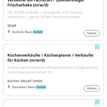
Verkäufer als Fachkraft / Quereinsteiger 
Frischetheke (m/w/d)
Ort: 47929 Grefrath | Vertragsart: Voll-/Teilzeit, 
unbefristet | Job-ID: 953841 Die Frischetheke...
REWE
Grefrath, Raum
Krefeld
Teilzeit
Küchenverkäufer / Küchenplaner / Verkäufer 
für Küchen (m/w/d)
Küchen Aktuell betreibt als Deutschlands erfolgreichster 
Küchenspezialist zurzeit 18...
Küchen Aktuell GmbH
Düsseldorf, Raum
Krefeld
Vollzeit