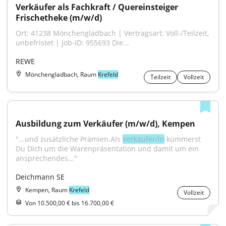
Verkäufer als Fachkraft / Quereinsteiger 
Frischetheke (m/w/d)
Ort: 41238 Mönchengladbach | Vertragsart: Voll-/Teilzeit, 
unbefristet | Job-ID: 955693 Die...
REWE
Mönchengladbach, Raum
Krefeld
Teilzeit
Vollzeit
Ausbildung zum Verkäufer (m/w/d), Kempen
"...und zusätzliche Prämien.Als 
Verkäufer/in
 kümmerst 
Du Dich um die Warenpräsentation und damit um ein 
ansprechendes..."
Deichmann SE
Kempen, Raum
Krefeld
Vollzeit
Von 10.500,00 € bis 16.700,00 €