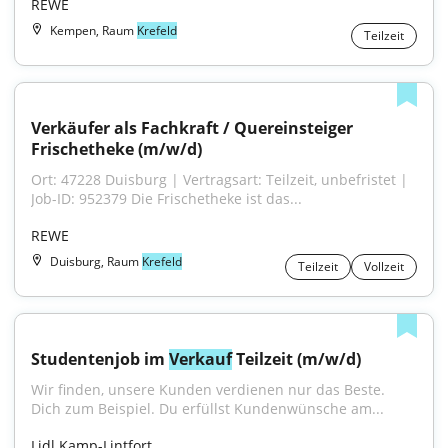
REWE
Kempen, Raum
Krefeld
Teilzeit
Verkäufer als Fachkraft / Quereinsteiger 
Frischetheke (m/w/d)
Ort: 47228 Duisburg | Vertragsart: Teilzeit, unbefristet | 
Job-ID: 952379 Die Frischetheke ist das...
REWE
Duisburg, Raum
Krefeld
Teilzeit
Vollzeit
Studentenjob im 
Verkauf
 Teilzeit (m/w/d)
Wir finden, unsere Kunden verdienen nur das Beste. 
Dich zum Beispiel. Du erfüllst Kundenwünsche am...
Lidl Kamp-Lintfort