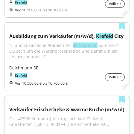
Krefeld
Vollzeit
Von 10.500,00 € bis 16.700,00 €
Ausbildung zum Verkäufer (m/w/d), 
Krefeld
 City
"...und zusätzliche Prämien.Als 
Verkäufer/in
 kümmerst 
Du Dich um die Warenpräsentation und damit um ein 
ansprechendes..."
Deichmann SE
Krefeld
Vollzeit
Von 10.500,00 € bis 16.700,00 €
Verkäufer Frischetheke & warme Küche (m/w/d)
Ort: 47906 Kempen | Vertragsart: Voll-/Teilzeit, 
unbefristet | Job-ID: 960494 Die Frischetheke ist...