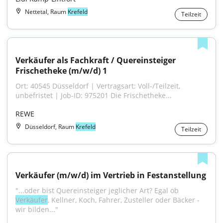
Nettetal, Raum
Krefeld
Teilzeit
Verkäufer als Fachkraft / Quereinsteiger 
Frischetheke (m/w/d) 1
Ort: 40545 Düsseldorf | Vertragsart: Voll-/Teilzeit, 
unbefristet | Job-ID: 975201 Die Frischetheke...
REWE
Düsseldorf, Raum
Krefeld
Teilzeit
Verkäufer (m/w/d) im Vertrieb in Festanstellung
"...oder bist Quereinsteiger jeglicher Art? Egal ob 
Verkäufer
, Kellner, Koch, Fahrer, Zusteller oder Bäcker - 
wir bilden..."