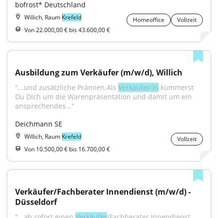
bofrost* Deutschland
Willich, Raum
Krefeld
Homeoffice
Vollzeit
Von 22.000,00 € bis 43.600,00 €
Ausbildung zum Verkäufer (m/w/d), Willich
"...und zusätzliche Prämien.Als 
Verkäufer/in
 kümmerst 
Du Dich um die Warenpräsentation und damit um ein 
ansprechendes..."
Deichmann SE
Willich, Raum
Krefeld
Vollzeit
Von 10.500,00 € bis 16.700,00 €
Verkäufer/Fachberater Innendienst (m/w/d) - 
Düsseldorf
"...ab sofort einen 
Verkäufer
/Fachberater Innendienst 