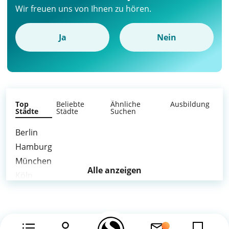
Wir freuen uns von Ihnen zu hören.
Ja
Nein
Top
Beliebte
Ähnliche
Ausbildung
Städte
Städte
Suchen
Berlin
Hamburg
München
Alle anzeigen
Köln
Frankfurt am Main
Stuttgart
Düsseldorf