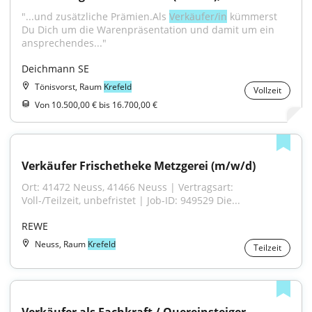
"...und zusätzliche Prämien.Als 
Verkäufer/in
 kümmerst 
Du Dich um die Warenpräsentation und damit um ein 
ansprechendes..."
Deichmann SE
Tönisvorst, Raum
Krefeld
Vollzeit
Von 10.500,00 € bis 16.700,00 €
Verkäufer Frischetheke Metzgerei (m/w/d)
Ort: 41472 Neuss, 41466 Neuss | Vertragsart: 
Voll-/Teilzeit, unbefristet | Job-ID: 949529 Die...
REWE
Neuss, Raum
Krefeld
Teilzeit