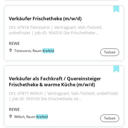
Verkäufer Frischetheke (m/w/d)
Ort: 47918 Tönisvorst | Vertragsart: Voll-/Teilzeit, 
unbefristet | Job-ID: 954316 Die Frischetheke...
REWE
Tönisvorst, Raum
Krefeld
Teilzeit
Verkäufer als Fachkraft / Quereinsteiger 
Frischetheke & warme Küche (m/w/d)
Ort: 47877 Willich | Vertragsart: Voll-/Teilzeit, unbefristet 
| Job-ID: 959193 Die Frischetheke ist...
REWE
Willich, Raum
Krefeld
Teilzeit