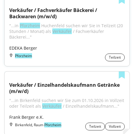
Verkäufer / Fachverkäufer Bäckerei / 
Backwaren (m/w/d)
"...in 
Pforzheim
 Huchenfeld suchen wir Sie in Teilzeit (20 
Stunden / Monat) als 
Verkäufer
 / Fachverkäufer 
Bäckerei..."
EDEKA Berger
Pforzheim
Teilzeit
Verkäufer / Einzelhandelskaufmann Getränke 
(m/w/d)
"...in Birkenfeld suchen wir Sie zum 01.10.2026 in Vollzeit 
oder Teilzeit als 
Verkäufer
 / Einzelhandelskaufmann..."
Frank Berger e.K.
Birkenfeld, Raum
Pforzheim
Teilzeit
Vollzeit