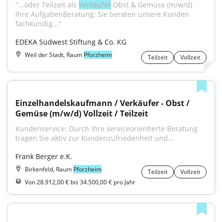
"...oder Teilzeit als 
Verkäufer
 Obst & Gemüse (m/w/d) 
Ihre AufgabenBeratung: Sie beraten unsere Kunden 
fachkundig..."
EDEKA Südwest Stiftung & Co. KG
Weil der Stadt, Raum
Pforzheim
Teilzeit
Vollzeit
Einzelhandelskaufmann / Verkäufer - Obst / 
Gemüse (m/w/d) Vollzeit / Teilzeit
Kundenservice: Durch Ihre serviceorientierte Beratung 
tragen Sie aktiv zur Kundenzufriedenheit und...
Frank Berger e.K.
Birkenfeld, Raum
Pforzheim
Teilzeit
Vollzeit
Von 28.912,00 € bis 34.500,00 € pro Jahr