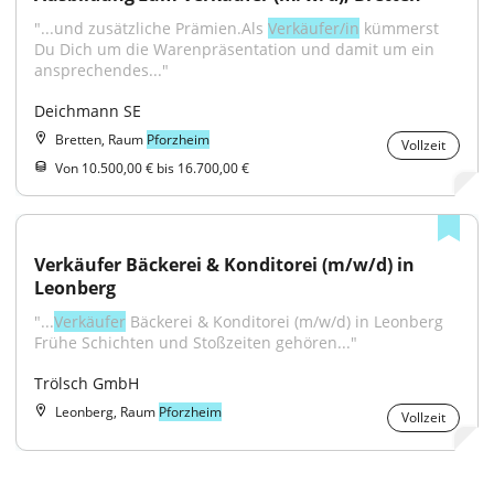
"...und zusätzliche Prämien.Als 
Verkäufer/in
 kümmerst 
Du Dich um die Warenpräsentation und damit um ein 
ansprechendes..."
Deichmann SE
Bretten, Raum
Pforzheim
Vollzeit
Von 10.500,00 € bis 16.700,00 €
Verkäufer Bäckerei & Konditorei (m/w/d) in 
Leonberg
"...
Verkäufer
 Bäckerei & Konditorei (m/w/d) in Leonberg 
Frühe Schichten und Stoßzeiten gehören..."
Trölsch GmbH
Leonberg, Raum
Pforzheim
Vollzeit