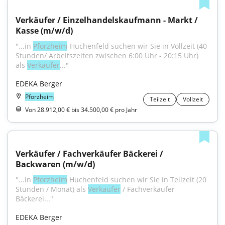
Verkäufer / Einzelhandelskaufmann - Markt / 
Kasse (m/w/d)
"...in 
Pforzheim
-Huchenfeld suchen wir Sie in Vollzeit (40 
Stunden/ Arbeitszeiten zwischen 6:00 Uhr - 20:15 Uhr) 
als 
Verkäufer
..."
EDEKA Berger
Pforzheim
Teilzeit
Vollzeit
Von 28.912,00 € bis 34.500,00 € pro Jahr
Verkäufer / Fachverkäufer Bäckerei / 
Backwaren (m/w/d)
"...in 
Pforzheim
 Huchenfeld suchen wir Sie in Teilzeit (20 
Stunden / Monat) als 
Verkäufer
 / Fachverkäufer 
Bäckerei..."
EDEKA Berger