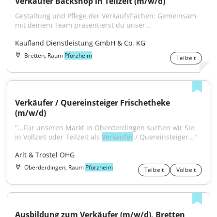
Verkäufer Backshop in Teilzeit (m/w/d)
Gestaltung und Pflege der Verkaufsflächen: Gemeinsam 
mit deinem Team präsentierst du unser...
Kaufland Dienstleistung GmbH & Co. KG
Bretten, Raum
Pforzheim
Teilzeit
Verkäufer / Quereinsteiger Frischetheke 
(m/w/d)
"...Für unseren Markt in Oberderdingen suchen wir Sie 
in Vollzeit oder Teilzeit als 
Verkäufer
 / Quereinsteiger..."
Arlt & Trostel OHG
Oberderdingen, Raum
Pforzheim
Teilzeit
Vollzeit
Ausbildung zum Verkäufer (m/w/d), Bretten