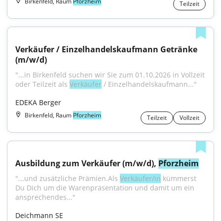
Birkenfeld, Raum
Pforzheim
Teilzeit
Verkäufer / Einzelhandelskaufmann Getränke 
(m/w/d)
"...in Birkenfeld suchen wir Sie zum 01.10.2026 in Vollzeit 
oder Teilzeit als 
Verkäufer
 / Einzelhandelskaufmann..."
EDEKA Berger
Birkenfeld, Raum
Pforzheim
Teilzeit
Vollzeit
Ausbildung zum Verkäufer (m/w/d), 
Pforzheim
"...und zusätzliche Prämien.Als 
Verkäufer/in
 kümmerst 
Du Dich um die Warenpräsentation und damit um ein 
ansprechendes..."
Deichmann SE