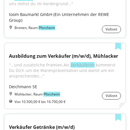
uns stehst du im Vordergrund..."
toom Baumarkt GmbH (Ein Unternehmen der REWE 
Group)
Bretten, Raum
Pforzheim
Vollzeit
Ausbildung zum Verkäufer (m/w/d), Mühlacker
"...und zusätzliche Prämien.Als 
Verkäufer/in
 kümmerst 
Du Dich um die Warenpräsentation und damit um ein 
ansprechendes..."
Deichmann SE
Mühlacker, Raum
Pforzheim
Vollzeit
Von 10.500,00 € bis 16.700,00 €
Verkäufer Getränke (m/w/d)