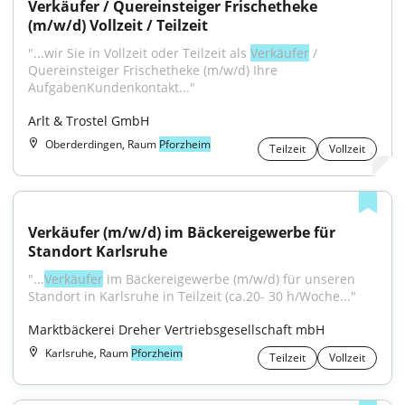
Verkäufer / Quereinsteiger Frischetheke 
(m/w/d) Vollzeit / Teilzeit
"...wir Sie in Vollzeit oder Teilzeit als 
Verkäufer
 / 
Quereinsteiger Frischetheke (m/w/d) Ihre 
AufgabenKundenkontakt..."
Arlt & Trostel GmbH
Oberderdingen, Raum
Pforzheim
Teilzeit
Vollzeit
Verkäufer (m/w/d) im Bäckereigewerbe für 
Standort Karlsruhe
"...
Verkäufer
 im Bäckereigewerbe (m/w/d) für unseren 
Standort in Karlsruhe in Teilzeit (ca.20- 30 h/Woche..."
Marktbäckerei Dreher Vertriebsgesellschaft mbH
Karlsruhe, Raum
Pforzheim
Teilzeit
Vollzeit