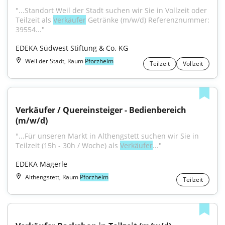
"...Standort Weil der Stadt suchen wir Sie in Vollzeit oder 
Teilzeit als 
Verkäufer
 Getränke (m/w/d) Referenznummer: 
39554..."
EDEKA Südwest Stiftung & Co. KG
Weil der Stadt, Raum
Pforzheim
Teilzeit
Vollzeit
Verkäufer / Quereinsteiger - Bedienbereich 
(m/w/d)
"...Für unseren Markt in Althengstett suchen wir Sie in 
Teilzeit (15h - 30h / Woche) als 
Verkäufer
..."
EDEKA Mägerle
Althengstett, Raum
Pforzheim
Teilzeit