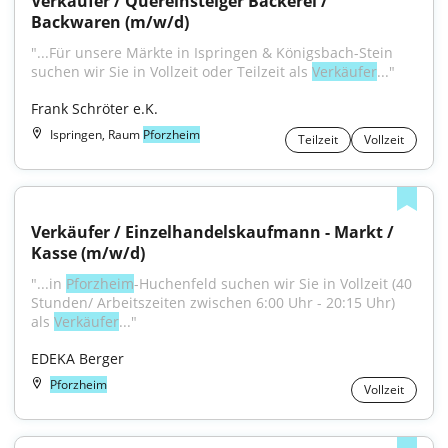
Verkäufer / Quereinsteiger Bäckerei / 
Backwaren (m/w/d)
"...Für unsere Märkte in Ispringen & Königsbach-Stein 
suchen wir Sie in Vollzeit oder Teilzeit als 
Verkäufer
..."
Frank Schröter e.K.
Ispringen, Raum
Pforzheim
Teilzeit
Vollzeit
Verkäufer / Einzelhandelskaufmann - Markt / 
Kasse (m/w/d)
"...in 
Pforzheim
-Huchenfeld suchen wir Sie in Vollzeit (40 
Stunden/ Arbeitszeiten zwischen 6:00 Uhr - 20:15 Uhr) 
als 
Verkäufer
..."
EDEKA Berger
Pforzheim
Vollzeit