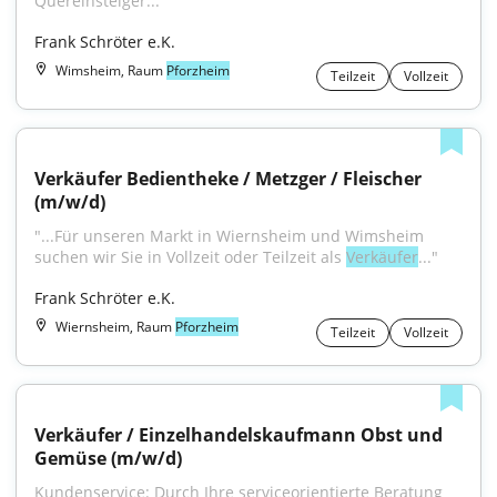
Quereinsteiger..."
Frank Schröter e.K.
Wimsheim, Raum
Pforzheim
Teilzeit
Vollzeit
Verkäufer Bedientheke / Metzger / Fleischer 
(m/w/d)
"...Für unseren Markt in Wiernsheim und Wimsheim 
suchen wir Sie in Vollzeit oder Teilzeit als 
Verkäufer
..."
Frank Schröter e.K.
Wiernsheim, Raum
Pforzheim
Teilzeit
Vollzeit
Verkäufer / Einzelhandelskaufmann Obst und 
Gemüse (m/w/d)
Kundenservice: Durch Ihre serviceorientierte Beratung 