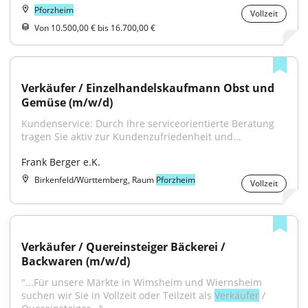
Pforzheim
Vollzeit
Von 10.500,00 € bis 16.700,00 €
Verkäufer / Einzelhandelskaufmann Obst und 
Gemüse (m/w/d)
Kundenservice: Durch Ihre serviceorientierte Beratung 
tragen Sie aktiv zur Kundenzufriedenheit und...
Frank Berger e.K.
Birkenfeld/Württemberg, Raum
Pforzheim
Vollzeit
Verkäufer / Quereinsteiger Bäckerei / 
Backwaren (m/w/d)
"...Für unsere Märkte in Wimsheim und Wiernsheim 
suchen wir Sie in Vollzeit oder Teilzeit als 
Verkäufer
 / 