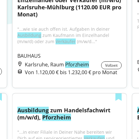
Einzelhandel oder Verkäufer (m/w/d) 
Karlsruhe-Mühlburg (1120.00 EUR pro 
Monat)
"
"...wie sie auch offen ist. Aufgaben In deiner 
Ausbildung
 zum Kaufmann im Einzelhandel 
(m/w/d) oder zum 
Verkäufer
 (m/w/d..."
BAUHAUS
Karlsruhe, Raum
Pforzheim
Vollzeit
Von 1.120,00 € bis 1.232,00 € pro Monat
Ausbildung
 zum Handelsfachwirt 
(m/w/d), 
Pforzheim
"...in einer Filiale in Deiner Nähe bereiten wir 
Dich auf ein serviceorientiertes 
Verkaufen
 und 