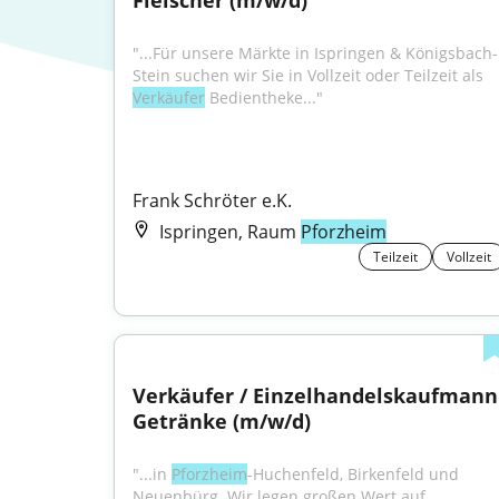
Fleischer (m/w/d)
"...Für unsere Märkte in Ispringen & Königsbach-
Stein suchen wir Sie in Vollzeit oder Teilzeit als 
Verkäufer
 Bedientheke..."
Frank Schröter e.K.
Ispringen, Raum
Pforzheim
Teilzeit
Vollzeit
Verkäufer / Einzelhandelskaufmann 
Getränke (m/w/d)
"...in 
Pforzheim
-Huchenfeld, Birkenfeld und 
Neuenbürg. Wir legen großen Wert auf 