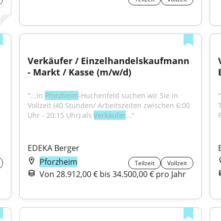
Verkäufer / Einzelhandelskaufmann 
- Markt / Kasse (m/w/d)
"...in 
Pforzheim
-Huchenfeld suchen wir Sie in 
"
Vollzeit (40 Stunden/ Arbeitszeiten zwischen 6:00 
Uhr - 20:15 Uhr) als 
Verkäufer
..."
EDEKA Berger
Pforzheim
Teilzeit
Vollzeit
Von 28.912,00 € bis 34.500,00 € pro Jahr