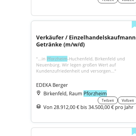
Verkäufer / Einzelhandelskaufmann 
Getränke (m/w/d)
"...in 
Pforzheim
-Huchenfeld, Birkenfeld und 
Neuenbürg. Wir legen großen Wert auf 
Kundenzufriedenheit und versorgen..."
EDEKA Berger
Birkenfeld, Raum
Pforzheim
Teilzeit
Vollzeit
Von 28.912,00 € bis 34.500,00 € pro Jahr