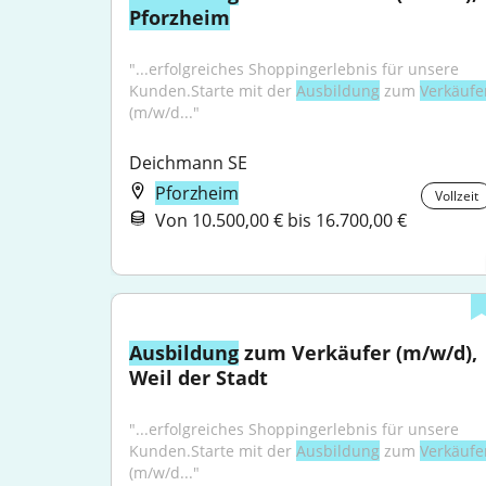
Pforzheim
"...erfolgreiches Shoppingerlebnis für unsere 
Kunden.Starte mit der 
Ausbildung
 zum 
Verkäufe
(m/w/d..."
Deichmann SE
Pforzheim
Vollzeit
Von 10.500,00 € bis 16.700,00 €
Ausbildung
 zum Verkäufer (m/w/d), 
Weil der Stadt
"...erfolgreiches Shoppingerlebnis für unsere 
Kunden.Starte mit der 
Ausbildung
 zum 
Verkäufe
(m/w/d..."