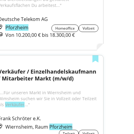
Verkaufsflächen Du arbeitest..."
Deutsche Telekom AG
Pforzheim
Homeoffice
Vollzeit
Von 10.200,00 € bis 18.300,00 €
Verkäufer / Einzelhandelskaufmann 
/ Mitarbeiter Markt (m/w/d)
"...Für unseren Markt in Wiernsheim und 
Wimsheim suchen wir Sie in Vollzeit oder Teilzeit 
ls 
Verkäufer
..."
Frank Schröter e.K.
Wiernsheim, Raum
Pforzheim
Teilzeit
Vollzeit