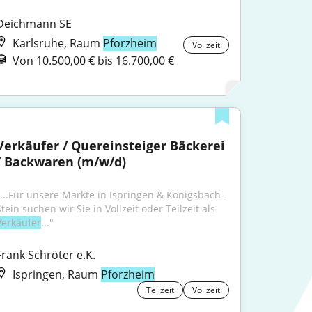
Deichmann SE
Karlsruhe, Raum
Pforzheim
Vollzeit
Von 10.500,00 € bis 16.700,00 €
Verkäufer / Quereinsteiger Bäckerei 
/ Backwaren (m/w/d)
"...Für unsere Märkte in Ispringen & Königsbach-
Stein suchen wir Sie in Vollzeit oder Teilzeit als 
Verkäufer
..."
Frank Schröter e.K.
Ispringen, Raum
Pforzheim
Teilzeit
Vollzeit