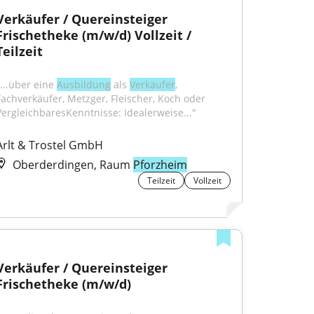
Verkäufer / Quereinsteiger 
Frischetheke (m/w/d) Vollzeit / 
Teilzeit
...über eine 
Ausbildung
 als 
Verkäufer
, 
Fachverkäufer, Metzger, Fleischer, Koch oder 
VergleichbaresKenntnisse: Idealerweise..."
Arlt & Trostel GmbH
Oberderdingen, Raum
Pforzheim
Teilzeit
Vollzeit
Verkäufer / Quereinsteiger 
Frischetheke (m/w/d)