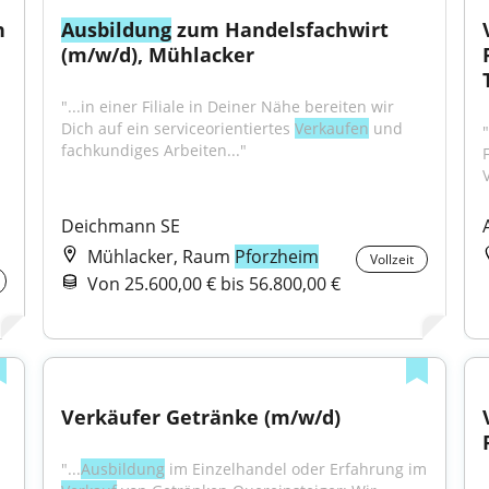
 
Ausbildung
 zum Handelsfachwirt 
(m/w/d), Mühlacker
"...in einer Filiale in Deiner Nähe bereiten wir 
Dich auf ein serviceorientiertes 
Verkaufen
 und 
"
fachkundiges Arbeiten..."
Deichmann SE
Mühlacker, Raum
Pforzheim
Vollzeit
Von 25.600,00 € bis 56.800,00 €
Verkäufer Getränke (m/w/d)
"...
Ausbildung
 im Einzelhandel oder Erfahrung im 