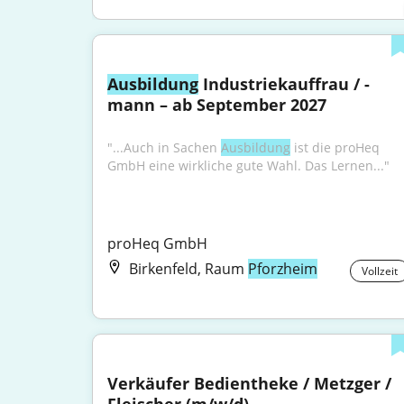
Ausbildung
 Industriekauffrau / -
mann – ab September 2027
"...Auch in Sachen 
Ausbildung
 ist die proHeq 
GmbH eine wirkliche gute Wahl. Das Lernen..."
proHeq GmbH
Birkenfeld, Raum
Pforzheim
Vollzeit
Verkäufer Bedientheke / Metzger / 