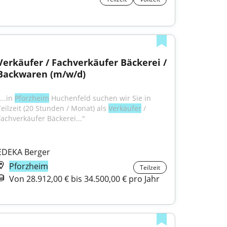
Verkäufer / Fachverkäufer Bäckerei / 
Backwaren (m/w/d)
...in 
Pforzheim
 Huchenfeld suchen wir Sie in 
Teilzeit (20 Stunden / Monat) als 
Verkäufer
 / 
Fachverkäufer Bäckerei..."
EDEKA Berger
Pforzheim
Teilzeit
Von 28.912,00 € bis 34.500,00 € pro Jahr