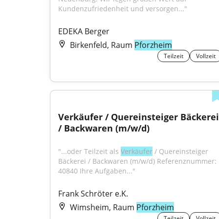
Kundenzufriedenheit und versorgen..."
EDEKA Berger
Birkenfeld, Raum
Pforzheim
Teilzeit
Vollzeit
Verkäufer / Quereinsteiger Bäckerei 
/ Backwaren (m/w/d)
"...oder Teilzeit als 
Verkäufer
 / Quereinsteiger 
Bäckerei / Backwaren (m/w/d) Referenznummer: 
40840 Ihre Aufgaben..."
Frank Schröter e.K.
Wimsheim, Raum
Pforzheim
Teilzeit
Vollzeit