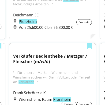
fachkundiges Arbeiten..."
Deichmann SE
Pforzheim
Vollzeit
Von 25.600,00 € bis 56.800,00 €
Verkäufer Bedientheke / Metzger / 
Fleischer (m/w/d)
"...Für unseren Markt in Wiernsheim und 
Wimsheim suchen wir Sie in Vollzeit oder Teilzeit 
als 
Verkäufer
..."
a
Frank Schröter e.K.
Wiernsheim, Raum
Pforzheim
Teilzeit
Vollzeit