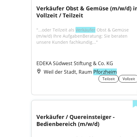
Verkäufer Obst & Gemüse (m/w/d) in
Vollzeit / Teilzeit
"...oder Teilzeit als 
Verkäufer
 Obst & Gemüse 
(m/w/d) Ihre AufgabenBeratung: Sie beraten 
unsere Kunden fachkundig..."
EDEKA Südwest Stiftung & Co. KG
Weil der Stadt, Raum
Pforzheim
Teilzeit
Vollzeit
Verkäufer / Quereinsteiger - 
Bedienbereich (m/w/d)