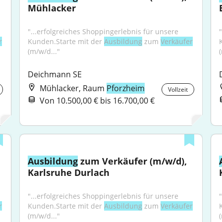
Mühlacker
"...erfolgreiches Shoppingerlebnis für unsere 
r
Kunden.Starte mit der 
Ausbildung
 zum 
Verkäufer
(m/w/d..."
Deichmann SE
Mühlacker, Raum
Pforzheim
Vollzeit
Von 10.500,00 € bis 16.700,00 €
Ausbildung
 zum Verkäufer (m/w/d), 
Karlsruhe Durlach
"...erfolgreiches Shoppingerlebnis für unsere 
r
Kunden.Starte mit der 
Ausbildung
 zum 
Verkäufer
(m/w/d..."