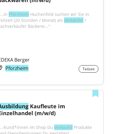
Backwaren (m/w/d)
...in 
Pforzheim
 Huchenfeld suchen wir Sie in 
Teilzeit (20 Stunden / Monat) als 
Verkäufer
 / 
Fachverkäufer Bäckerei..."
EDEKA Berger
Pforzheim
Teilzeit
Ausbildung
 Kaufleute im 
Einzelhandel (m/w/d)
"...Kund*innen im Shop Du 
verkaufst
 Produkte 
und Dienstleistungen Du gestaltest 