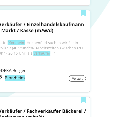
Verkäufer / Einzelhandelskaufmann 
- Markt / Kasse (m/w/d)
...in 
Pforzheim
-Huchenfeld suchen wir Sie in 
Vollzeit (40 Stunden/ Arbeitszeiten zwischen 6:00 
Uhr - 20:15 Uhr) als 
Verkäufer
..."
EDEKA Berger
Pforzheim
Vollzeit
Verkäufer / Fachverkäufer Bäckerei / 