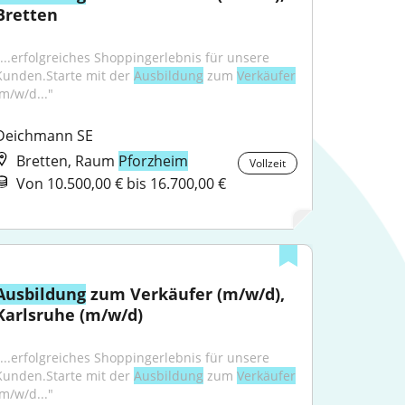
Bretten
"...erfolgreiches Shoppingerlebnis für unsere 
Kunden.Starte mit der 
Ausbildung
 zum 
Verkäufer
(m/w/d..."
Deichmann SE
Bretten, Raum
Pforzheim
Vollzeit
Von 10.500,00 € bis 16.700,00 €
Ausbildung
 zum Verkäufer (m/w/d), 
Karlsruhe (m/w/d)
"...erfolgreiches Shoppingerlebnis für unsere 
Kunden.Starte mit der 
Ausbildung
 zum 
Verkäufer
(m/w/d..."