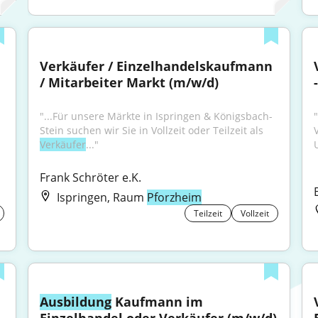
Verkäufer / Einzelhandelskaufmann 
/ Mitarbeiter Markt (m/w/d)
"...Für unsere Märkte in Ispringen & Königsbach-
"
Stein suchen wir Sie in Vollzeit oder Teilzeit als 
Verkäufer
..."
Frank Schröter e.K.
Ispringen, Raum
Pforzheim
Teilzeit
Vollzeit
Ausbildung
 Kaufmann im 