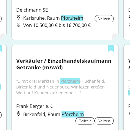
Deichmann SE
Karlsruhe, Raum
Pforzheim
Vollzeit
Von 10.500,00 € bis 16.700,00 €
Verkäufer / Einzelhandelskaufmann 
Getränke (m/w/d)
"...mit drei Märkten in 
Pforzheim
-Huchenfeld, 
r
Birkenfeld und Neuenbürg. Wir legen großen 
Wert auf Kundenzufriedenheit..."
Frank Berger e.K.
Birkenfeld, Raum
Pforzheim
Teilzeit
Vollzeit