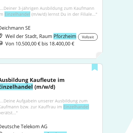
"...Deiner 3-jährigen Ausbildung zum Kaufmann 
im 
Einzelhandel
 (m/w/d) lernst Du in der Filiale..."
Deichmann SE
Weil der Stadt, Raum
Pforzheim
Vollzeit
Von 10.500,00 € bis 18.400,00 €
Ausbildung Kaufleute im 
Einzelhandel
 (m/w/d)
"...Deine AufgabeIn unserer Ausbildung zum 
Kaufmann bzw. zur Kauffrau im 
Einzelhandel
erätst..."
Deutsche Telekom AG