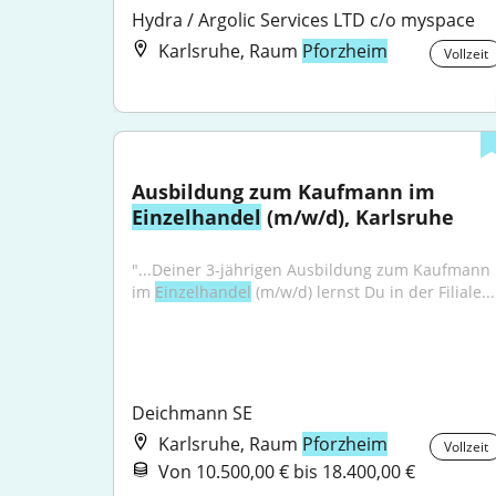
Hydra / Argolic Services LTD c/o myspace
Karlsruhe, Raum
Pforzheim
Vollzeit
Ausbildung zum Kaufmann im 
Einzelhandel
 (m/w/d), Karlsruhe
"...Deiner 3-jährigen Ausbildung zum Kaufmann 
im 
Einzelhandel
 (m/w/d) lernst Du in der Filiale...
Deichmann SE
Karlsruhe, Raum
Pforzheim
Vollzeit
Von 10.500,00 € bis 18.400,00 €