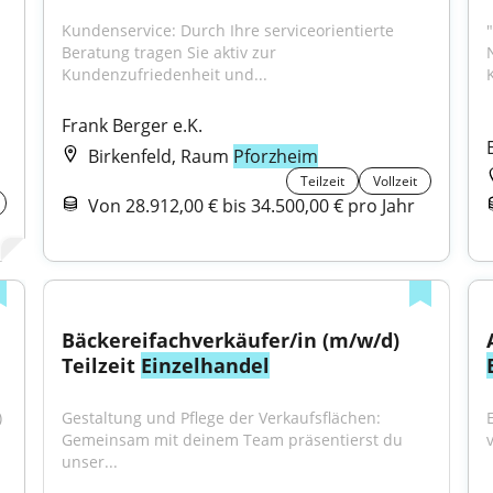
Kundenservice: Durch Ihre serviceorientierte 
"
Beratung tragen Sie aktiv zur 
Kundenzufriedenheit und...
Frank Berger e.K.
Birkenfeld, Raum
Pforzheim
Teilzeit
Vollzeit
Von 28.912,00 € bis 34.500,00 € pro Jahr
Bäckereifachverkäufer/in (m/w/d) 
Teilzeit 
Einzelhandel
 
Gestaltung und Pflege der Verkaufsflächen: 
Gemeinsam mit deinem Team präsentierst du 
unser...