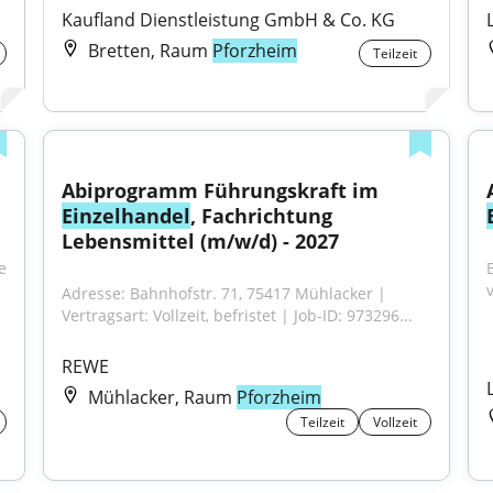
Kaufland Dienstleistung GmbH & Co. KG
Bretten, Raum
Pforzheim
Teilzeit
Abiprogramm Führungskraft im 
Einzelhandel
, Fachrichtung 
Lebensmittel (m/w/d) - 2027
 
Adresse: Bahnhofstr. 71, 75417 Mühlacker | 
Vertragsart: Vollzeit, befristet | Job-ID: 973296...
REWE
Mühlacker, Raum
Pforzheim
Teilzeit
Vollzeit