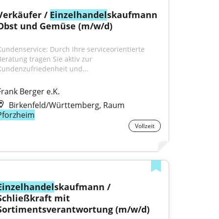
Verkäufer / 
Einzelhandel
skaufmann 
Obst und Gemüse (m/w/d)
Kundenservice: Durch Ihre serviceorientierte 
Beratung tragen Sie aktiv zur 
Kundenzufriedenheit und...
Frank Berger e.K.
Birkenfeld/Württemberg, Raum
Pforzheim
Vollzeit
Einzelhandel
skaufmann / 
Schließkraft mit 
Sortimentsverantwortung (m/w/d)