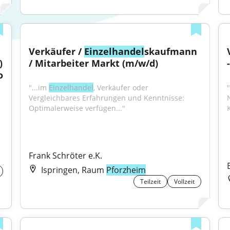
Verkäufer / 
Einzelhandel
skaufmann 
 
/ Mitarbeiter Markt (m/w/d)
 
"...im 
Einzelhandel
, Verkäufer oder 
"
Vergleichbares Erfahrungen und Kenntnisse: 
Optimalerweise verfügen..."
Frank Schröter e.K.
Ispringen, Raum
Pforzheim
Teilzeit
Vollzeit