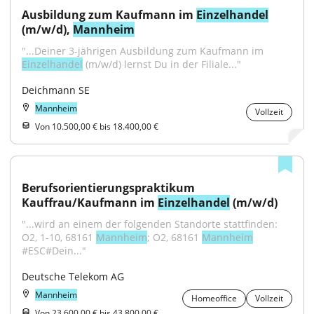
Ausbildung zum Kaufmann im 
Einzelhandel
(m/w/d), 
Mannheim
"...Deiner 3-jährigen Ausbildung zum Kaufmann im 
Einzelhandel
 (m/w/d) lernst Du in der Filiale..."
Deichmann SE
Mannheim
Vollzeit
Von 10.500,00 € bis 18.400,00 €
Berufsorientierungspraktikum 
Kauffrau/Kaufmann im 
Einzelhandel
 (m/w/d)
"...wird an einem der folgenden Standorte stattfinden: 
O2, 1-10, 68161 
Mannheim
; O2, 68161 
Mannheim
#ESC#Dein..."
Deutsche Telekom AG
Mannheim
Homeoffice
Vollzeit
Von 23.600,00 € bis 43.800,00 €