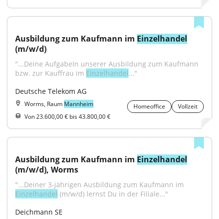
Ausbildung zum Kaufmann im 
Einzelhandel
(m/w/d)
"...Deine AufgabeIn unserer Ausbildung zum Kaufmann 
bzw. zur Kauffrau im 
Einzelhandel
..."
Deutsche Telekom AG
Worms, Raum
Mannheim
Homeoffice
Vollzeit
Von 23.600,00 € bis 43.800,00 €
Ausbildung zum Kaufmann im 
Einzelhandel
(m/w/d), Worms
"...Deiner 3-jährigen Ausbildung zum Kaufmann im 
Einzelhandel
 (m/w/d) lernst Du in der Filiale..."
Deichmann SE