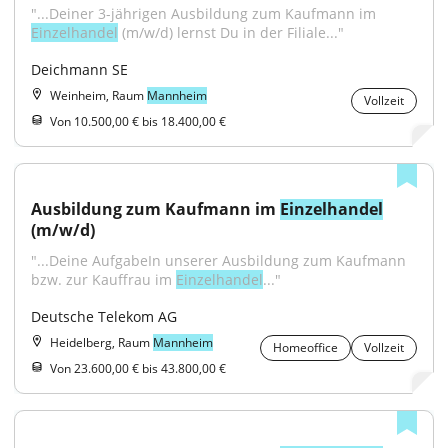
"...Deiner 3-jährigen Ausbildung zum Kaufmann im 
Einzelhandel
 (m/w/d) lernst Du in der Filiale..."
Deichmann SE
Weinheim, Raum
Mannheim
Vollzeit
Von 10.500,00 € bis 18.400,00 €
Ausbildung zum Kaufmann im 
Einzelhandel
(m/w/d)
"...Deine AufgabeIn unserer Ausbildung zum Kaufmann 
bzw. zur Kauffrau im 
Einzelhandel
..."
Deutsche Telekom AG
Heidelberg, Raum
Mannheim
Homeoffice
Vollzeit
Von 23.600,00 € bis 43.800,00 €