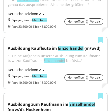
genau das ausprobieren! Als eine der größten..."
Deutsche Telekom AG
Speyer, Raum
Mannheim
Homeoffice
Vollzeit
Von 23.600,00 € bis 43.800,00 €
Ausbildung Kaufleute im 
Einzelhandel
 (m/w/d)
"...Deine AufgabeIn unserer Ausbildung zum Kaufmann 
bzw. zur Kauffrau im 
Einzelhandel
 berätst..."
Deutsche Telekom AG
Speyer, Raum
Mannheim
Homeoffice
Vollzeit
Von 10.200,00 € bis 18.300,00 €
Ausbildung zum Kaufmann im 
Einzelhandel
(m/w/d), Hockenheim