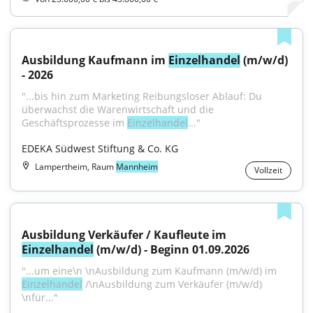
Ausbildung Kaufmann im 
Einzelhandel
 (m/w/d) 
- 2026
"...bis hin zum Marketing Reibungsloser Ablauf: Du 
überwachst die Warenwirtschaft und die 
Geschäftsprozesse im 
Einzelhandel
..."
EDEKA Südwest Stiftung & Co. KG
Lampertheim, Raum
Mannheim
Vollzeit
Ausbildung Verkäufer / Kaufleute im 
Einzelhandel
 (m/w/d) - Beginn 01.09.2026
"...um eine\n \nAusbildung zum Kaufmann (m/w/d) im 
Einzelhandel
 /\nAusbildung zum Verkäufer (m/w/d) 
\nfür..."