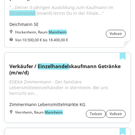
"...Deiner 3-jährigen Ausbildung zum Kaufmann im 
Einzelhandel
 (m/w/d) lernst Du in der Filiale..."
Deichmann SE
Hockenheim, Raum
Mannheim
Vollzeit
Von 10.500,00 € bis 18.400,00 €
Verkäufer / 
Einzelhandel
skaufmann Getränke 
(m/w/d)
EDEKA Zimmermann - Der familiäre 
Lebensmitteleinzelhändler in Viernheim. Bei uns 
herrscht ein...
Zimmermann Lebensmittelmärkte KG
Viernheim, Raum
Mannheim
Teilzeit
Vollzeit