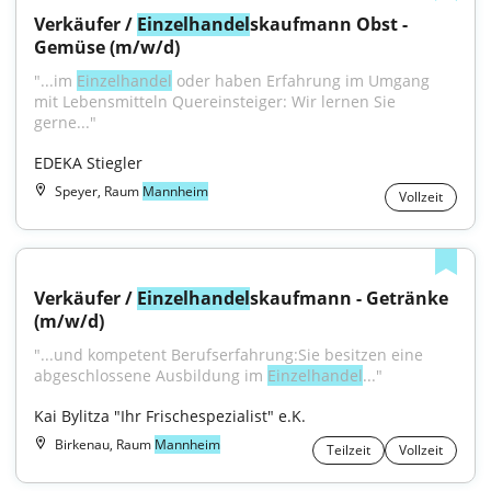
Verkäufer / 
Einzelhandel
skaufmann Obst - 
Gemüse (m/w/d)
"...im 
Einzelhandel
 oder haben Erfahrung im Umgang 
mit Lebensmitteln Quereinsteiger: Wir lernen Sie 
gerne..."
EDEKA Stiegler
Speyer, Raum
Mannheim
Vollzeit
Verkäufer / 
Einzelhandel
skaufmann - Getränke 
(m/w/d)
"...und kompetent Berufserfahrung:Sie besitzen eine 
abgeschlossene Ausbildung im 
Einzelhandel
..."
Kai Bylitza "Ihr Frischespezialist" e.K.
Birkenau, Raum
Mannheim
Teilzeit
Vollzeit