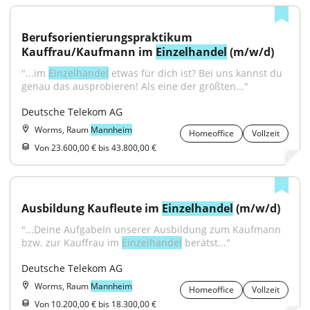
Berufsorientierungspraktikum 
Kauffrau/Kaufmann im 
Einzelhandel
 (m/w/d)
"...im 
Einzelhandel
 etwas für dich ist? Bei uns kannst du 
genau das ausprobieren! Als eine der größten..."
Deutsche Telekom AG
Worms, Raum
Mannheim
Homeoffice
Vollzeit
Von 23.600,00 € bis 43.800,00 €
Ausbildung Kaufleute im 
Einzelhandel
 (m/w/d)
"...Deine AufgabeIn unserer Ausbildung zum Kaufmann 
bzw. zur Kauffrau im 
Einzelhandel
 berätst..."
Deutsche Telekom AG
Worms, Raum
Mannheim
Homeoffice
Vollzeit
Von 10.200,00 € bis 18.300,00 €