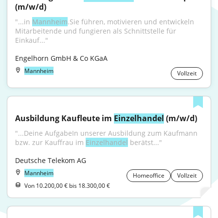
(m/w/d)
"...in 
Mannheim
.Sie führen, motivieren und entwickeln 
Mitarbeitende und fungieren als Schnittstelle für 
Einkauf..."
Engelhorn GmbH & Co KGaA
Mannheim
Vollzeit
Ausbildung Kaufleute im 
Einzelhandel
 (m/w/d)
"...Deine AufgabeIn unserer Ausbildung zum Kaufmann 
bzw. zur Kauffrau im 
Einzelhandel
 berätst..."
Deutsche Telekom AG
Mannheim
Homeoffice
Vollzeit
Von 10.200,00 € bis 18.300,00 €