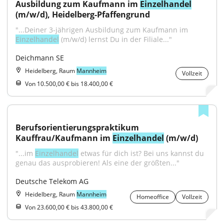
Ausbildung zum Kaufmann im 
Einzelhandel
(m/w/d), Heidelberg-Pfaffengrund
"...Deiner 3-jährigen Ausbildung zum Kaufmann im 
Einzelhandel
 (m/w/d) lernst Du in der Filiale..."
Deichmann SE
Heidelberg, Raum
Mannheim
Vollzeit
Von 10.500,00 € bis 18.400,00 €
Berufsorientierungspraktikum 
Kauffrau/Kaufmann im 
Einzelhandel
 (m/w/d)
"...im 
Einzelhandel
 etwas für dich ist? Bei uns kannst du 
genau das ausprobieren! Als eine der größten..."
Deutsche Telekom AG
Heidelberg, Raum
Mannheim
Homeoffice
Vollzeit
Von 23.600,00 € bis 43.800,00 €