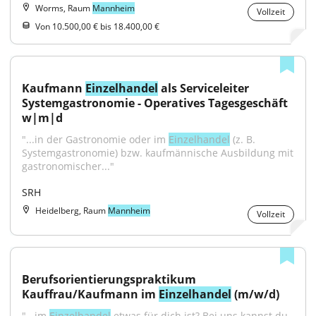
Worms, Raum
Mannheim
Vollzeit
Von 10.500,00 € bis 18.400,00 €
Kaufmann 
Einzelhandel
 als Serviceleiter 
Systemgastronomie - Operatives Tagesgeschäft 
w|m|d
"...in der Gastronomie oder im 
Einzelhandel
 (z. B. 
Systemgastronomie) bzw. kaufmännische Ausbildung mit 
gastronomischer..."
SRH
Heidelberg, Raum
Mannheim
Vollzeit
Berufsorientierungspraktikum 
Kauffrau/Kaufmann im 
Einzelhandel
 (m/w/d)
"...im 
Einzelhandel
 etwas für dich ist? Bei uns kannst du 