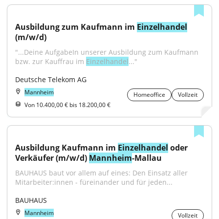
Ausbildung zum Kaufmann im 
Einzelhandel
(m/w/d)
"...Deine AufgabeIn unserer Ausbildung zum Kaufmann 
bzw. zur Kauffrau im 
Einzelhandel
..."
Deutsche Telekom AG
Mannheim
Homeoffice
Vollzeit
Von 10.400,00 € bis 18.200,00 €
Ausbildung Kaufmann im 
Einzelhandel
 oder 
Verkäufer (m/w/d) 
Mannheim
-Mallau
BAUHAUS baut vor allem auf eines: Den Einsatz aller 
Mitarbeiter:innen - füreinander und für jeden...
BAUHAUS
Mannheim
Vollzeit