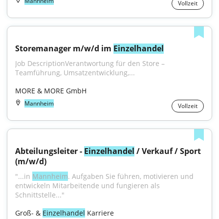
Mannheim
Vollzeit
Storemanager m/w/d im 
Einzelhandel
Job DescriptionVerantwortung für den Store – 
Teamführung, Umsatzentwicklung,...
MORE & MORE GmbH
Mannheim
Vollzeit
Abteilungsleiter - 
Einzelhandel
 / Verkauf / Sport 
(m/w/d)
"...in 
Mannheim
. Aufgaben Sie führen, motivieren und 
entwickeln Mitarbeitende und fungieren als 
Schnittstelle..."
Groß- & 
Einzelhandel
 Karriere