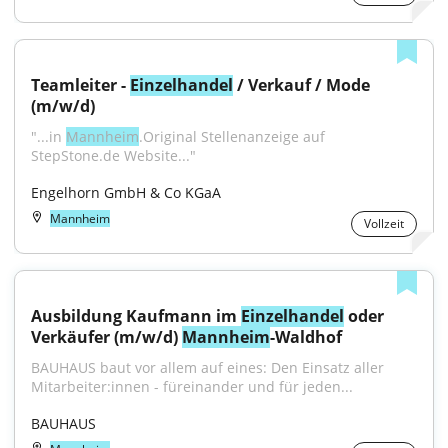
Teamleiter - 
Einzelhandel
 / Verkauf / Mode 
(m/w/d)
"...in 
Mannheim
.Original Stellenanzeige auf 
StepStone.de Website..."
Engelhorn GmbH & Co KGaA
Mannheim
Vollzeit
Ausbildung Kaufmann im 
Einzelhandel
 oder 
Verkäufer (m/w/d) 
Mannheim
-Waldhof
BAUHAUS baut vor allem auf eines: Den Einsatz aller 
Mitarbeiter:innen - füreinander und für jeden...
BAUHAUS