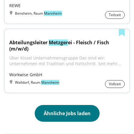
REWE
Bensheim, Raum
Mannheim
Teilzeit
Abteilungsleiter 
Metzger
ei - Fleisch / Fisch 
(m/w/d)
Über Kissel Unternehmensgruppe Das sind wir: 
Unternehmen mit Tradition und Fortschritt. Seit mehr...
Workwise GmbH
Walldorf, Raum
Mannheim
Vollzeit
Ähnliche Jobs laden