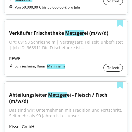
Vollzeit
Von 50.000,00 € bis 55.000,00 € pro Jahr
Verkäufer Frischetheke 
Metzger
ei (m/w/d)
Ort: 69198 Schriesheim | Vertragsart: Teilzeit, unbefristet 
| Job-ID: 963911 Die Frischetheke ist...
REWE
Schriesheim, Raum
Mannheim
Teilzeit
Abteilungsleiter 
Metzger
ei - Fleisch / Fisch 
(m/w/d)
Das sind wir: Unternehmen mit Tradition und Fortschritt. 
Seit mehr als 90 Jahren ist es unser...
Kissel GmbH