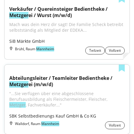
Verkäufer / Quereinsteiger Bedientheke / 
Metzger
ei / Wurst (m/w/d)
Mach was dein Herz dir sagt! Die Familie Scheck betreibt 
selbstständig als Mitglied der EDEKA...
SiB Märkte GmbH
Brühl, Raum
Mannheim
Teilzeit
Vollzeit
Abteilungsleiter / Teamleiter Bedientheke / 
Metzger
ei (m/w/d)
"...Sie verfügen über eine abgeschlossene 
Berufsausbildung als Fleischermeister, Fleischer, 
Metzger
, Fachverkäufer..."
SBK Selbstbedienungs Kauf GmbH & Co KG
Walldorf, Raum
Mannheim
Vollzeit