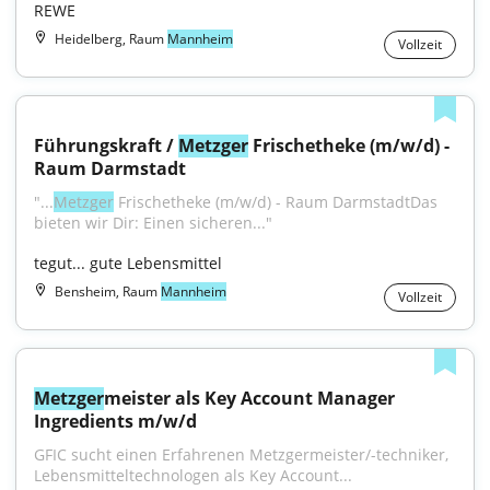
REWE
Heidelberg, Raum
Mannheim
Vollzeit
Führungskraft / 
Metzger
 Frischetheke (m/w/d) - 
Raum Darmstadt
"...
Metzger
 Frischetheke (m/w/d) - Raum DarmstadtDas 
bieten wir Dir: Einen sicheren..."
tegut... gute Lebensmittel
Bensheim, Raum
Mannheim
Vollzeit
Metzger
meister als Key Account Manager 
Ingredients m/w/d
GFIC sucht einen Erfahrenen Metzgermeister/-techniker, 
Lebensmitteltechnologen als Key Account...