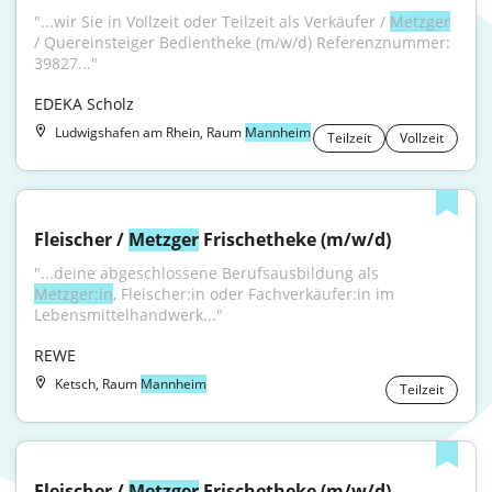
"...wir Sie in Vollzeit oder Teilzeit als Verkäufer / 
Metzger
/ Quereinsteiger Bedientheke (m/w/d) Referenznummer: 
39827..."
EDEKA Scholz
Ludwigshafen am Rhein, Raum
Mannheim
Teilzeit
Vollzeit
Fleischer / 
Metzger
 Frischetheke (m/w/d)
"...deine abgeschlossene Berufsausbildung als 
Metzger:in
, Fleischer:in oder Fachverkäufer:in im 
Lebensmittelhandwerk..."
REWE
Ketsch, Raum
Mannheim
Teilzeit
Fleischer / 
Metzger
 Frischetheke (m/w/d)