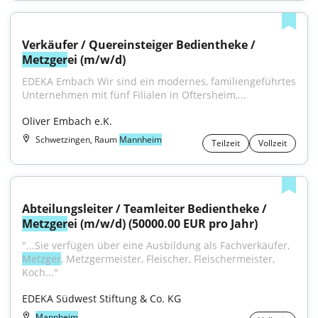
Verkäufer / Quereinsteiger Bedientheke / 
Metzger
ei (m/w/d)
EDEKA Embach Wir sind ein modernes, familiengeführtes 
Unternehmen mit fünf Filialen in Oftersheim,...
Oliver Embach e.K.
Schwetzingen, Raum
Mannheim
Teilzeit
Vollzeit
Abteilungsleiter / Teamleiter Bedientheke / 
Metzger
ei (m/w/d) (50000.00 EUR pro Jahr)
"...Sie verfügen über eine Ausbildung als Fachverkäufer, 
Metzger
, Metzgermeister, Fleischer, Fleischermeister, 
Koch..."
EDEKA Südwest Stiftung & Co. KG
Mannheim