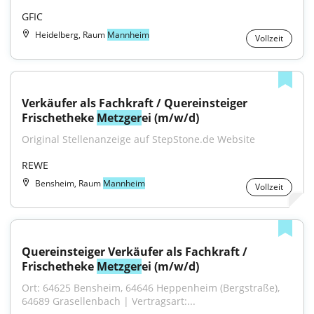
GFIC
Heidelberg, Raum
Mannheim
Vollzeit
Verkäufer als Fachkraft / Quereinsteiger 
Frischetheke 
Metzger
ei (m/w/d)
Original Stellenanzeige auf StepStone.de Website
REWE
Bensheim, Raum
Mannheim
Vollzeit
Quereinsteiger Verkäufer als Fachkraft / 
Frischetheke 
Metzger
ei (m/w/d)
Ort: 64625 Bensheim, 64646 Heppenheim (Bergstraße), 
64689 Grasellenbach | Vertragsart:...