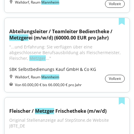
Walldorf, Raum
Mannheim
Vollzeit
Abteilungsleiter / Teamleiter Bedientheke / 
Metzger
ei (m/w/d) (60000.00 EUR pro Jahr)
"...und Erfahrung: Sie verfügen über eine 
abgeschlossene Berufsausbildung als Fleischermeister, 
Fleischer, 
Metzger
..."
SBK Selbstbedienungs Kauf GmbH & Co KG
Walldorf, Raum
Mannheim
Vollzeit
Von 60.000,00 € bis 66.000,00 € pro Jahr
Fleischer / 
Metzger
 Frischetheke (m/w/d)
Original Stellenanzeige auf StepStone.de Website 
JBTE_DE