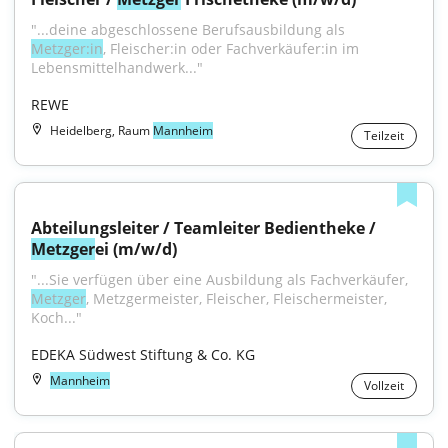
"...deine abgeschlossene Berufsausbildung als 
Metzger:in
, Fleischer:in oder Fachverkäufer:in im 
Lebensmittelhandwerk..."
REWE
Heidelberg, Raum
Mannheim
Teilzeit
Abteilungsleiter / Teamleiter Bedientheke / 
Metzger
ei (m/w/d)
"...Sie verfügen über eine Ausbildung als Fachverkäufer, 
Metzger
, Metzgermeister, Fleischer, Fleischermeister, 
Koch..."
EDEKA Südwest Stiftung & Co. KG
Mannheim
Vollzeit