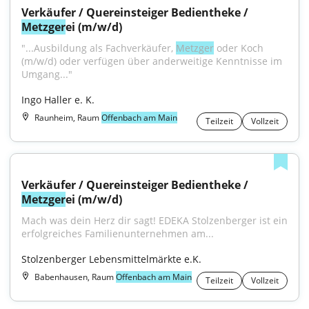
Verkäufer / Quereinsteiger Bedientheke / 
Metzger
ei (m/w/d)
"...Ausbildung als Fachverkäufer, 
Metzger
 oder Koch 
(m/w/d) oder verfügen über anderweitige Kenntnisse im 
Umgang..."
Ingo Haller e. K.
Raunheim, Raum
Offenbach am Main
Teilzeit
Vollzeit
Verkäufer / Quereinsteiger Bedientheke / 
Metzger
ei (m/w/d)
Mach was dein Herz dir sagt! EDEKA Stolzenberger ist ein 
erfolgreiches Familienunternehmen am...
Stolzenberger Lebensmittelmärkte e.K.
Babenhausen, Raum
Offenbach am Main
Teilzeit
Vollzeit