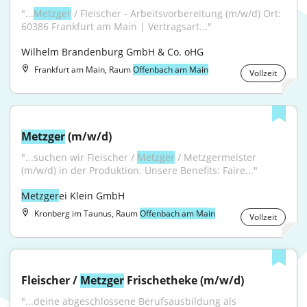
"...
Metzger
 / Fleischer - Arbeitsvorbereitung (m/w/d) Ort: 
60386 Frankfurt am Main | Vertragsart..."
Wilhelm Brandenburg GmbH & Co. oHG
Frankfurt am Main, Raum
Offenbach am Main
Vollzeit
Metzger
 (m/w/d)
"...suchen wir Fleischer / 
Metzger
 / Metzgermeister 
(m/w/d) in der Produktion. Unsere Benefits: Faire..."
Metzger
ei Klein GmbH
Kronberg im Taunus, Raum
Offenbach am Main
Vollzeit
Fleischer / 
Metzger
 Frischetheke (m/w/d)
"...deine abgeschlossene Berufsausbildung als 