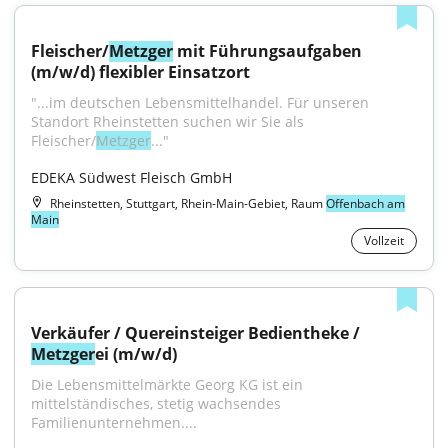
Fleischer/
Metzger
 mit Führungsaufgaben 
(m/w/d) flexibler Einsatzort
"...im deutschen Lebensmittelhandel. Für unseren 
Standort Rheinstetten suchen wir Sie als 
Fleischer/
Metzger
..."
EDEKA Südwest Fleisch GmbH
Rheinstetten, Stuttgart, Rhein-Main-Gebiet, Raum
Offenbach am
Main
Vollzeit
Verkäufer / Quereinsteiger Bedientheke / 
Metzger
ei (m/w/d)
Die Lebensmittelmärkte Georg KG ist ein 
mittelständisches, stetig wachsendes 
Familienunternehmen....