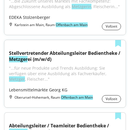
"...die Zukunft unseres Marktes mit Fachkompetenz: 
Abgeschlossene Ausbildung als 
Metzgerin
, Fleischerin..."
EDEKA Stolzenberger
Karlstein am Main, Raum
Offenbach am Main
Vollzeit
Stellvertretender Abteilungsleiter Bedientheke / 
Metzger
ei (m/w/d)
"...für neue Produkte und Trends Ausbildung: Sie 
verfügen über eine Ausbildung als Fachverkäufer, 
Metzger
, Fleischer..."
Lebensmittelmärkte Georg KG
Oberursel-Hohemark, Raum
Offenbach am Main
Vollzeit
Abteilungsleiter / Teamleiter Bedientheke / 