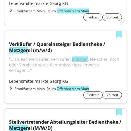
Lebensmittelmärkte Georg KG
Frankfurt am Main, Raum
Offenbach am Main
Teilzeit
Vollzeit
Verkäufer / Quereinsteiger Bedientheke / 
Metzger
ei (m/w/d)
"...als Fachverkäufer, Verkäufer, 
Metzger
, Fleischer, Koch 
oder Vergleichbares Kenntnisse: Idealerweise 
verfügen..."
Lebensmittelmärkte Georg KG
Frankfurt am Main, Raum
Offenbach am Main
Teilzeit
Vollzeit
Stellvertretender Abteilungsleiter Bedientheke / 
Metzger
ei (M/W/D)