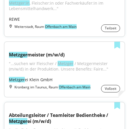
Metzger:in
, Fleischer:in oder Fachverkäufer:in im 
Lebensmittelhandwerk..."
REWE
Weiterstadt, Raum
Offenbach am Main
Teilzeit
Metzger
meister (m/w/d)
"...suchen wir Fleischer / 
Metzger
 / Metzgermeister 
(m/w/d) in der Produktion. Unsere Benefits: Faire..."
Metzger
ei Klein GmbH
Kronberg im Taunus, Raum
Offenbach am Main
Vollzeit
Abteilungsleiter / Teamleiter Bedientheke / 
Metzger
ei (m/w/d)