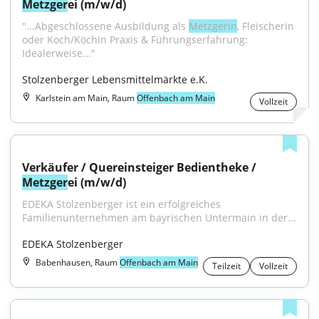
Metzger
ei (m/w/d)
"...Abgeschlossene Ausbildung als 
Metzgerin
, Fleischerin 
oder Koch/Köchin Praxis & Führungserfahrung: 
Idealerweise..."
Stolzenberger Lebensmittelmärkte e.K.
Karlstein am Main, Raum
Offenbach am Main
Vollzeit
Verkäufer / Quereinsteiger Bedientheke / 
Metzger
ei (m/w/d)
EDEKA Stolzenberger ist ein erfolgreiches 
Familienunternehmen am bayrischen Untermain in der...
EDEKA Stolzenberger
Babenhausen, Raum
Offenbach am Main
Teilzeit
Vollzeit