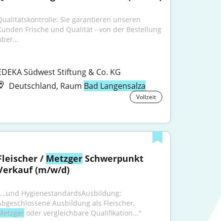
Qualitätskontrolle: Sie garantieren unseren 
Kunden Frische und Qualität - von der Bestellung 
ber...
EDEKA Südwest Stiftung & Co. KG
Deutschland, Raum
Bad Langensalza
Vollzeit
Fleischer / 
Metzger
 Schwerpunkt 
Verkauf (m/w/d)
"...und HygienestandardsAusbildung: 
Abgeschlossene Ausbildung als Fleischer, 
Metzger
 oder vergleichbare Qualifikation..."