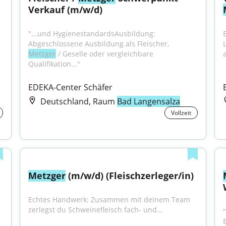
Verkauf (m/w/d)
"...und HygienestandardsAusbildung: 
Abgeschlossene Ausbildung als Fleischer, 
Metzger
 / Geselle oder vergleichbare 
Qualifikation..."
EDEKA-Center Schäfer
Deutschland, Raum
Bad Langensalza
Vollzeit
Metzger
 (m/w/d) (Fleischzerleger/in)
Echtes Handwerk: Zusammen mit deinem Team 
zerlegst du Schweinefleisch fach- und...
"