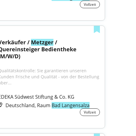
Vollzeit
Verkäufer / 
Metzger
 / 
Quereinsteiger Bedientheke 
(M/W/D)
Qualitätskontrolle: Sie garantieren unseren 
Kunden Frische und Qualität - von der Bestellung 
ber...
EDEKA Südwest Stiftung & Co. KG
Deutschland, Raum
Bad Langensalza
Vollzeit