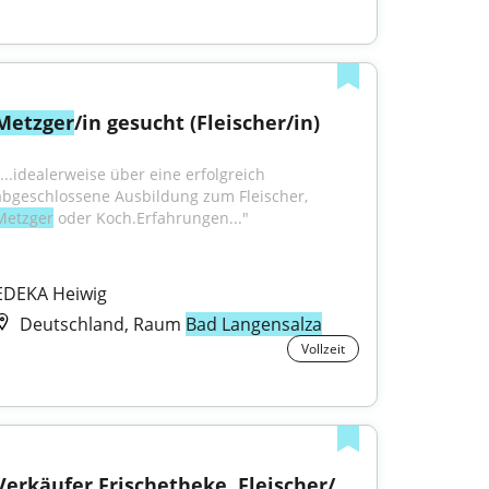
Metzger
/in gesucht (Fleischer/in)
"...idealerweise über eine erfolgreich 
abgeschlossene Ausbildung zum Fleischer, 
Metzger
 oder Koch.Erfahrungen..."
EDEKA Heiwig
Deutschland, Raum
Bad Langensalza
Vollzeit
Verkäufer Frischetheke, Fleischer/ 