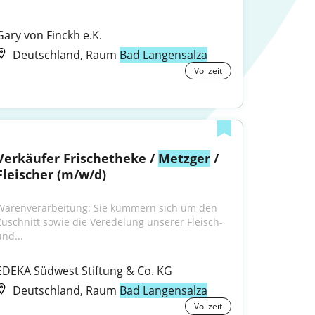
Gary von Finckh e.K.
Deutschland, Raum
Bad Langensalza
Vollzeit
Verkäufer Frischetheke / 
Metzger
 / 
Fleischer (m/w/d)
Warenverarbeitung: Sie kümmern sich um den 
Zuschnitt sowie die Veredelung unserer Fleisch- 
und...
EDEKA Südwest Stiftung & Co. KG
Deutschland, Raum
Bad Langensalza
Vollzeit