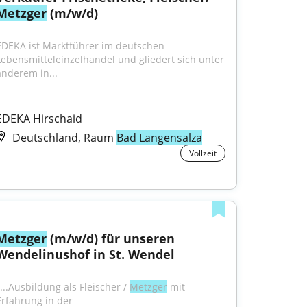
Metzger
 (m/w/d)
EDEKA ist Marktführer im deutschen 
Lebensmitteleinzelhandel und gliedert sich unter 
anderem in...
EDEKA Hirschaid
Deutschland, Raum
Bad Langensalza
Vollzeit
Metzger
 (m/w/d) für unseren 
Wendelinushof in St. Wendel
...Ausbildung als Fleischer / 
Metz­ger
 mit 
Erfahrung in der 