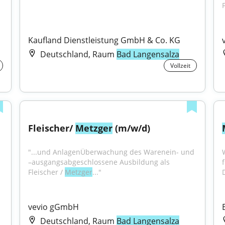
Kaufland Dienstleistung GmbH & Co. KG
Deutschland, Raum
Bad Langensalza
Vollzeit
Fleischer/ 
Metzger
 (m/w/d)
"...und AnlagenÜberwachung des Warenein- und 
–ausgangsabgeschlossene Ausbildung als 
Fleischer / 
Metzger
..."
vevio gGmbH
Deutschland, Raum
Bad Langensalza