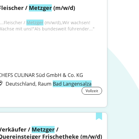
Fleischer / 
Metzger
 (m/w/d)
...Fleischer / 
Metzger
 (m/w/d),,Wir wachsen! 
Wachse mit uns!"Als bundesweit führender..."
CHEFS CULINAR Süd GmbH & Co. KG
Deutschland, Raum
Bad Langensalza
Vollzeit
Verkäufer / 
Metzger
 / 
Quereinsteiger Frischetheke (m/w/d)