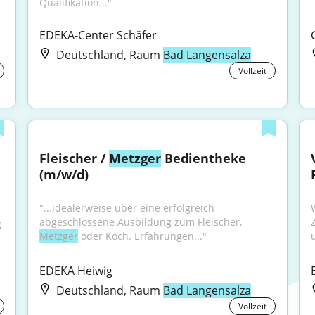
Qualifikation..."
EDEKA-Center Schäfer
Deutschland, Raum
Bad Langensalza
Vollzeit
Fleischer / 
Metzger
 Bedientheke 
(m/w/d)
"...idealerweise über eine erfolgreich 
abgeschlossene Ausbildung zum Fleischer, 
 
Metzger
 oder Koch. Erfahrungen..."
EDEKA Heiwig
Deutschland, Raum
Bad Langensalza
Vollzeit