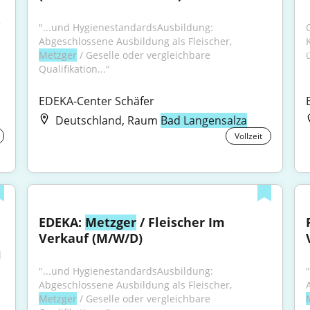
 
"...und HygienestandardsAusbildung: 
Abgeschlossene Ausbildung als Fleischer, 
Metzger
 / Geselle oder vergleichbare 
ü
Qualifikation..."
EDEKA-Center Schäfer
Deutschland, Raum
Bad Langensalza
Vollzeit
EDEKA: 
Metzger
 / Fleischer Im 
Verkauf (M/W/D)
 
"...und HygienestandardsAusbildung: 
Abgeschlossene Ausbildung als Fleischer, 
Metzger
 / Geselle oder vergleichbare 