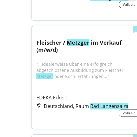
Vollzeit
Fleischer / 
Metzger
 im Verkauf 
(m/w/d)
"...idealerweise über eine erfolgreich 
abgeschlossene Ausbildung zum Fleischer, 
Metzger
 oder Koch. Erfahrungen..."
EDEKA Eckert
Deutschland, Raum
Bad Langensalza
Vollzeit