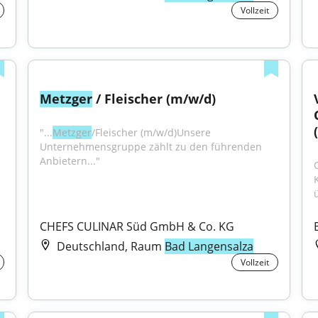
Vollzeit
Metzger
 / Fleischer (m/w/d)
"...
Metzger
/Fleischer (m/w/d)Unsere 
Unternehmensgruppe zählt zu den führenden 
Anbietern..."
ü
CHEFS CULINAR Süd GmbH & Co. KG
Deutschland, Raum
Bad Langensalza
Vollzeit