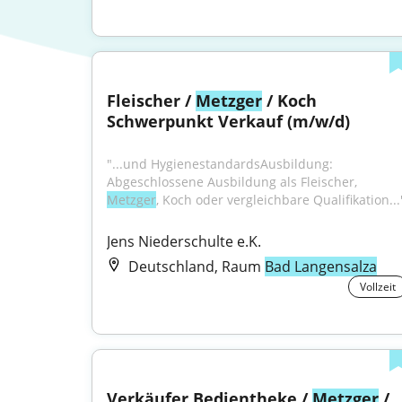
Fleischer / 
Metzger
 / Koch 
Schwerpunkt Verkauf (m/w/d)
"...und HygienestandardsAusbildung: 
Abgeschlossene Ausbildung als Fleischer, 
Metzger
, Koch oder vergleichbare Qualifikation...
Jens Niederschulte e.K.
Deutschland, Raum
Bad Langensalza
Vollzeit
Verkäufer Bedientheke / 
Metzger
 / 