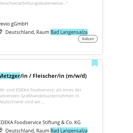
Fleischverarbeitungidealerweise..."
vevio gGmbH
Deutschland, Raum
Bad Langensalza
Vollzeit
Metzger
/in / Fleischer/in (m/w/d)
Wir sind EDEKA Foodservice: als eines der 
führenden Großhandelsunternehmen in 
Deutschland sind wir...
EDEKA Foodservice Stiftung & Co. KG
Deutschland, Raum
Bad Langensalza