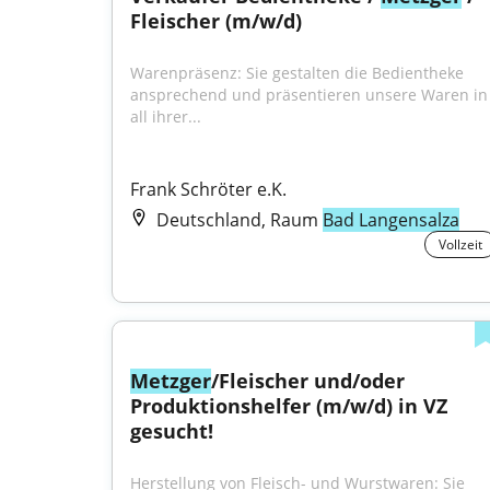
Fleischer (m/w/d)
Warenpräsenz: Sie gestalten die Bedientheke 
ansprechend und präsentieren unsere Waren in 
all ihrer...
Frank Schröter e.K.
Deutschland, Raum
Bad Langensalza
Vollzeit
Metzger
/Fleischer und/oder 
Produktionshelfer (m/w/d) in VZ 
gesucht!
Herstellung von Fleisch- und Wurstwaren: Sie 