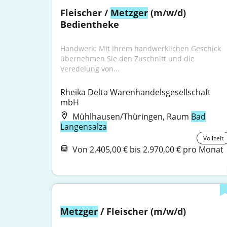
Fleischer / 
Metzger
 (m/w/d) 
Bedientheke
Handwerk: Mit Ihrem handwerklichen Geschick 
übernehmen Sie den Zuschnitt und die 
Veredelung von...
Rheika Delta Warenhandelsgesellschaft 
mbH
Mühlhausen/Thüringen, Raum
Bad
Langensalza
Vollzeit
Von 2.405,00 € bis 2.970,00 € pro Monat
Metzger
 / Fleischer (m/w/d)