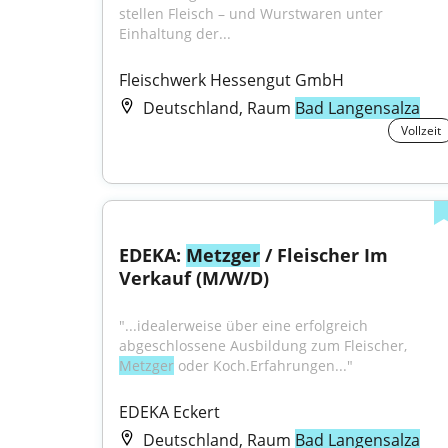
stellen Fleisch – und Wurstwaren unter 
Einhaltung der...
Fleischwerk Hessengut GmbH
Deutschland, Raum
Bad Langensalza
Vollzeit
EDEKA: 
Metzger
 / Fleischer Im 
Verkauf (M/W/D)
"...idealerweise über eine erfolgreich 
abgeschlossene Ausbildung zum Fleischer, 
Metzger
 oder Koch.Erfahrungen..."
EDEKA Eckert
Deutschland, Raum
Bad Langensalza