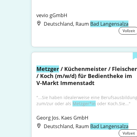
vevio gGmbH
Deutschland, Raum
Bad Langensalza
Vollzeit
Metzger
 / Küchenmeister / Fleischer 
/ Koch (m/w/d) für Bedientheke im 
V-Markt Immenstadt
"...Sie haben idealerweise eine Berufsausbildung
zum/zur oder als 
Metzger*in
 oder Koch.Sie..."
Georg Jos. Kaes GmbH
Deutschland, Raum
Bad Langensalza
Vollzeit