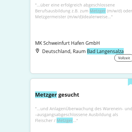
"...über eine erfolgreich abgeschlossene 
Berufsausbildung z.B. zum 
Metzger
 (m/w/d) oder
Metzgermeister (m/w/d)Idealerweise..."
MK Schweinfurt Hafen GmbH
Deutschland, Raum
Bad Langensalza
Vollzeit
Metzger
 gesucht
"...und AnlagenÜberwachung des Warenein- und
–ausgangsabgeschlossene Ausbildung als 
Fleischer / 
Metzger
..."