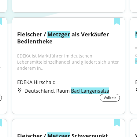
Fleischer / 
Metzger
 als Verkäufer 
Bedientheke
EDEKA ist Marktführer im deutschen 
Lebensmitteleinzelhandel und gliedert sich unter 
"
anderem in...
EDEKA Hirschaid
Deutschland, Raum
Bad Langensalza
Vollzeit
Fleischer / 
Metzger
 Schwerpunkt 