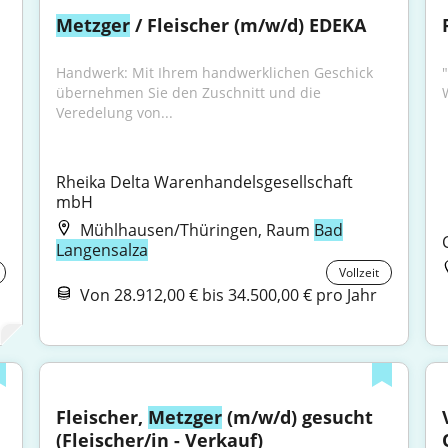
Metzger
 / Fleischer (m/w/d) EDEKA
Handwerk: Mit Ihrem handwerklichen Geschick 
"
übernehmen Sie den Zuschnitt und die 
Veredelung von...
Rheika Delta Warenhandelsgesellschaft 
mbH
Mühlhausen/Thüringen, Raum
Bad
Langensalza
Vollzeit
Von 28.912,00 € bis 34.500,00 € pro Jahr
Fleischer, 
Metzger
 (m/w/d) gesucht 
(Fleischer/in - Verkauf)