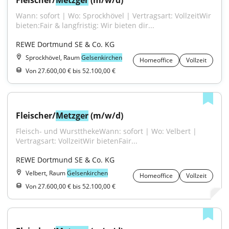
Fleischer/
Metzger
 (m/w/d)
Wann: sofort | Wo: Sprockhövel | Vertragsart: VollzeitWir 
bieten:Fair & langfristig: Wir bieten dir...
REWE Dortmund SE & Co. KG
Sprockhövel, Raum
Gelsenkirchen
Homeoffice
Vollzeit
Von 27.600,00 € bis 52.100,00 €
Fleischer/
Metzger
 (m/w/d)
Fleisch- und WurstthekeWann: sofort | Wo: Velbert | 
Vertragsart: VollzeitWir bietenFair...
REWE Dortmund SE & Co. KG
Velbert, Raum
Gelsenkirchen
Homeoffice
Vollzeit
Von 27.600,00 € bis 52.100,00 €