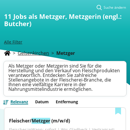
Suche ändern
11
Jobs als Metzger, Metzgerin (engl.:
Butcher)
Alle Filter
>
Gelsenkirchen
>
Metzger
Als Metzger oder Metzgerin sind Sie für die
Herstellung und den Verkauf von Fleischprodukten
verantwortlich. Entdecken Sie zahlreiche
Stellenangebote in der Fleischerei-Branche, die
Ihnen eine vielfältige Karriere in der
Nahrungsmittelindustrie ermöglichen.
Relevanz
Datum
Entfernung
Fleischer/
Metzger
 (m/w/d)
Fleischer:inWann: sofort | Wo: Gladbeck | Vertragsart: 