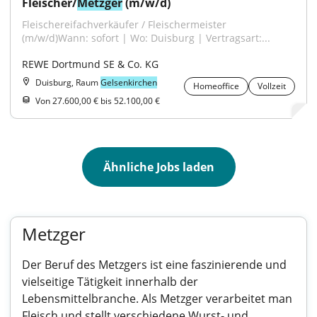
Fleischer/
Metzger
 (m/w/d)
Fleischereifachverkäufer / Fleischermeister 
(m/w/d)Wann: sofort | Wo: Duisburg | Vertragsart:...
REWE Dortmund SE & Co. KG
Duisburg, Raum
Gelsenkirchen
Homeoffice
Vollzeit
Von 27.600,00 € bis 52.100,00 €
Ähnliche Jobs laden
Metzger
Der Beruf des Metzgers ist eine faszinierende und
vielseitige Tätigkeit innerhalb der
Lebensmittelbranche. Als Metzger verarbeitet man
Fleisch und stellt verschiedene Wurst- und