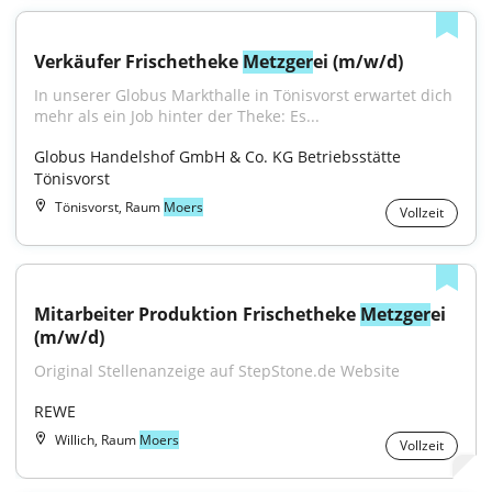
Verkäufer Frischetheke 
Metzger
ei (m/w/d)
In unserer Globus Markthalle in Tönisvorst erwartet dich 
mehr als ein Job hinter der Theke: Es...
Globus Handelshof GmbH & Co. KG Betriebsstätte 
Tönisvorst
Tönisvorst, Raum
Moers
Vollzeit
Mitarbeiter Produktion Frischetheke 
Metzger
ei 
(m/w/d)
Original Stellenanzeige auf StepStone.de Website
REWE
Willich, Raum
Moers
Vollzeit