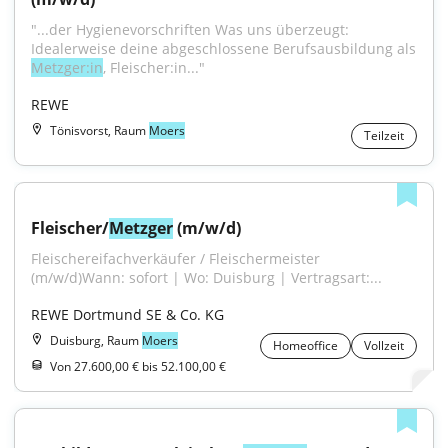
"...der Hygienevorschriften Was uns überzeugt: 
Idealerweise deine abgeschlossene Berufsausbildung als 
Metzger:in
, Fleischer:in..."
REWE
Tönisvorst, Raum
Moers
Teilzeit
Fleischer/
Metzger
 (m/w/d)
Fleischereifachverkäufer / Fleischermeister 
(m/w/d)Wann: sofort | Wo: Duisburg | Vertragsart:...
REWE Dortmund SE & Co. KG
Duisburg, Raum
Moers
Homeoffice
Vollzeit
Von 27.600,00 € bis 52.100,00 €