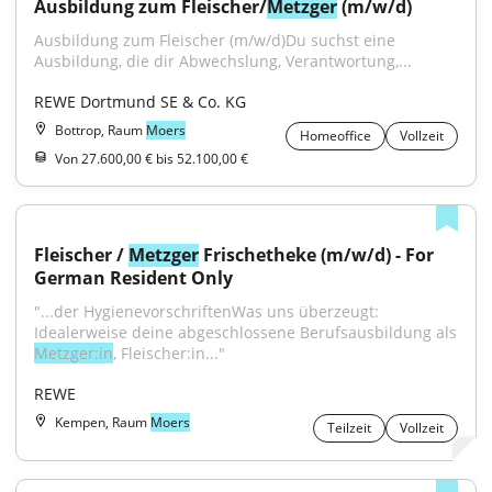
Ausbildung zum Fleischer/
Metzger
 (m/w/d)
Ausbildung zum Fleischer (m/w/d)Du suchst eine 
Ausbildung, die dir Abwechslung, Verantwortung,...
REWE Dortmund SE & Co. KG
Bottrop, Raum
Moers
Homeoffice
Vollzeit
Von 27.600,00 € bis 52.100,00 €
Fleischer / 
Metzger
 Frischetheke (m/w/d) - For 
German Resident Only
"...der HygienevorschriftenWas uns überzeugt: 
Idealerweise deine abgeschlossene Berufsausbildung als 
Metzger:in
, Fleischer:in..."
REWE
Kempen, Raum
Moers
Teilzeit
Vollzeit