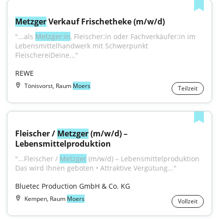
Metzger
 Verkauf Frischetheke (m/w/d)
"...als 
Metzger:in
, Fleischer:in oder Fachverkäufer:in im 
Lebensmittelhandwerk mit Schwerpunkt 
FleischereiDeine..."
REWE
Tönisvorst, Raum
Moers
Teilzeit
Fleischer / 
Metzger
 (m/w/d) – 
Lebensmittelproduktion
"...Fleischer / 
Metzger
 (m/w/d) – Lebensmittelproduktion 
Das wird Ihnen geboten • Attraktive Vergütung..."
Bluetec Production GmbH & Co. KG
Kempen, Raum
Moers
Vollzeit