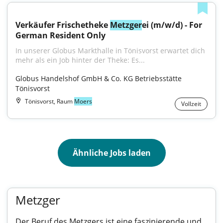
Verkäufer Frischetheke 
Metzger
ei (m/w/d) - For 
German Resident Only
In unserer Globus Markthalle in Tönisvorst erwartet dich 
mehr als ein Job hinter der Theke: Es...
Globus Handelshof GmbH & Co. KG Betriebsstätte 
Tönisvorst
Tönisvorst, Raum
Moers
Vollzeit
Ähnliche Jobs laden
Metzger
Der Beruf des Metzgers ist eine faszinierende und