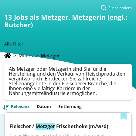
Suche ändern
13
Jobs als Metzger, Metzgerin (engl.:
Butcher)
Alle Filter
>
Moers
>
Metzger
Als Metzger oder Metzgerin sind Sie für die
Herstellung und den Verkauf von Fleischprodukten
verantwortlich. Entdecken Sie zahlreiche
Stellenangebote in der Fleischerei-Branche, die
Ihnen eine vielfältige Karriere in der
Nahrungsmittelindustrie ermöglichen.
Relevanz
Datum
Entfernung
Fleischer / 
Metzger
 Frischetheke (m/w/d)
"...der Hygienevorschriften Was uns überzeugt: 