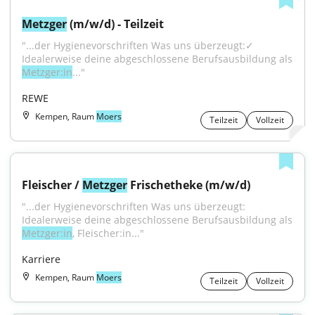
Metzger
 (m/w/d) - Teilzeit
"...der Hygienevorschriften Was uns überzeugt:✓ 
Idealerweise deine abgeschlossene Berufsausbildung als 
Metzger:in
..."
REWE
Kempen, Raum
Moers
Teilzeit
Vollzeit
Fleischer / 
Metzger
 Frischetheke (m/w/d)
"...der Hygienevorschriften Was uns überzeugt: 
Idealerweise deine abgeschlossene Berufsausbildung als 
Metzger:in
, Fleischer:in..."
Karriere
Kempen, Raum
Moers
Teilzeit
Vollzeit