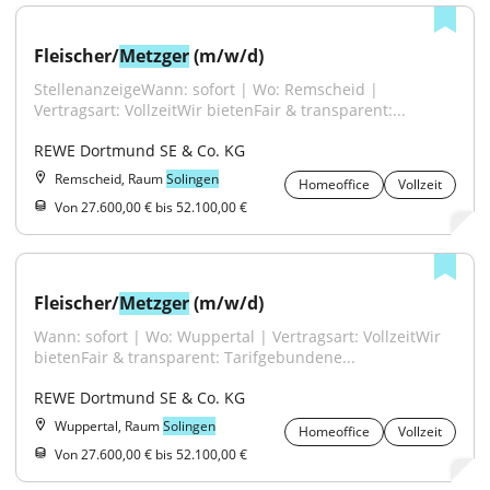
Fleischer/
Metzger
 (m/w/d)
StellenanzeigeWann: sofort | Wo: Remscheid | 
Vertragsart: VollzeitWir bietenFair & transparent:...
REWE Dortmund SE & Co. KG
Remscheid, Raum
Solingen
Homeoffice
Vollzeit
Von 27.600,00 € bis 52.100,00 €
Fleischer/
Metzger
 (m/w/d)
Wann: sofort | Wo: Wuppertal | Vertragsart: VollzeitWir 
bietenFair & transparent: Tarifgebundene...
REWE Dortmund SE & Co. KG
Wuppertal, Raum
Solingen
Homeoffice
Vollzeit
Von 27.600,00 € bis 52.100,00 €