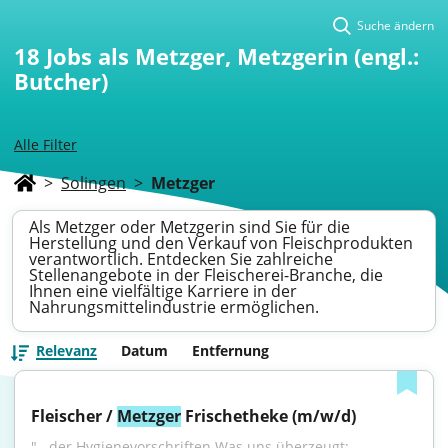
Suche ändern
18
Jobs als Metzger, Metzgerin (engl.:
Butcher)
Alle Filter
>
Solingen
>
Metzger
Als Metzger oder Metzgerin sind Sie für die
Herstellung und den Verkauf von Fleischprodukten
verantwortlich. Entdecken Sie zahlreiche
Stellenangebote in der Fleischerei-Branche, die
Ihnen eine vielfältige Karriere in der
Nahrungsmittelindustrie ermöglichen.
Relevanz
Datum
Entfernung
Fleischer / 
Metzger
 Frischetheke (m/w/d)
"...der Hygienevorschriften Was uns überzeugt: 