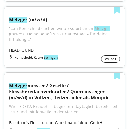
Metzger
 (m/w/d)
"...in Remscheid suchen wir ab sofort einen 
Metzger
(m/w/d) . Deine Benefits 36 Urlaubstage – für deine 
Erholung..."
HEADFOUND
Remscheid, Raum
Solingen
Vollzeit
Metzger
meister / Geselle / 
Fleischereifachverkäufer / Quereinsteiger 
(m/w/d) in Vollzeit, Teilzeit oder als Minijob
Wir - EDEKA Breidohr - begeistern tagtäglich bereits seit 
1913 und mittlerweile in der vierten...
Breidohr's Fleisch- und Wurstmanufaktur GmbH