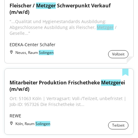
Fleischer / 
Metzger
 Schwerpunkt Verkauf 
(m/w/d)
"...Qualität und Hygienestandards Ausbildung: 
Abgeschlossene Ausbildung als Fleischer, 
Metzger
 / 
Geselle..."
EDEKA-Center Schäfer
Neuss, Raum
Solingen
Vollzeit
Mitarbeiter Produktion Frischetheke 
Metzger
ei 
(m/w/d)
Ort: 51063 Köln | Vertragsart: Voll-/Teilzeit, unbefristet | 
Job-ID: 957326 Die Frischetheke ist...
REWE
Köln, Raum
Solingen
Teilzeit