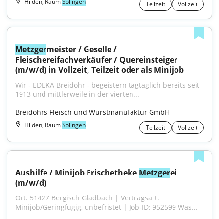
Hilden, Raum
Solingen
Teilzeit
Vollzeit
Metzger
meister / Geselle / 
Fleischereifachverkäufer / Quereinsteiger 
(m/w/d) in Vollzeit, Teilzeit oder als Minijob
Wir - EDEKA Breidohr - begeistern tagtäglich bereits seit 
1913 und mittlerweile in der vierten...
Breidohrs Fleisch und Wurstmanufaktur GmbH
Hilden, Raum
Solingen
Teilzeit
Vollzeit
Aushilfe / Minijob Frischetheke 
Metzger
ei 
(m/w/d)
Ort: 51427 Bergisch Gladbach | Vertragsart: 
Minijob/Geringfügig, unbefristet | Job-ID: 952599 Was...