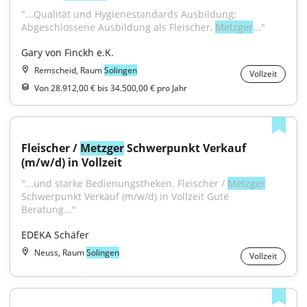
"...Qualität und Hygienestandards Ausbildung: 
Abgeschlossene Ausbildung als Fleischer, 
Metzger
..."
Gary von Finckh e.K.
Remscheid, Raum
Solingen
Vollzeit
Von 28.912,00 € bis 34.500,00 € pro Jahr
Fleischer / 
Metzger
 Schwerpunkt Verkauf 
(m/w/d) in Vollzeit
"...und starke Bedienungstheken. Fleischer / 
Metzger
Schwerpunkt Verkauf (m/w/d) in Vollzeit Gute 
Beratung..."
EDEKA Schäfer
Neuss, Raum
Solingen
Vollzeit