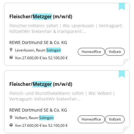
Fleischer/
Metzger
 (m/w/d)
Fleischer:inWann: sofort | Wo: Leverkusen | Vertragsart: 
VollzeitWir bietenFair & transparent:...
REWE Dortmund SE & Co. KG
Leverkusen, Raum
Solingen
Homeoffice
Vollzeit
Von 27.600,00 € bis 52.100,00 €
Fleischer/
Metzger
 (m/w/d)
Fleisch- und WurstthekeWann: sofort | Wo: Velbert | 
Vertragsart: VollzeitWir bietenFair...
REWE Dortmund SE & Co. KG
Velbert, Raum
Solingen
Homeoffice
Vollzeit
Von 27.600,00 € bis 52.100,00 €