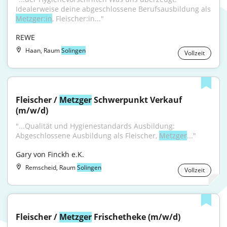
Idealerweise deine abgeschlossene Berufsausbildung als 
Metzger:in
, Fleischer:in..."
REWE
Haan, Raum
Solingen
Vollzeit
Fleischer / 
Metzger
 Schwerpunkt Verkauf 
(m/w/d)
"...Qualität und Hygienestandards Ausbildung: 
Abgeschlossene Ausbildung als Fleischer, 
Metzger
..."
Gary von Finckh e.K.
Remscheid, Raum
Solingen
Vollzeit
Fleischer / 
Metzger
 Frischetheke (m/w/d)