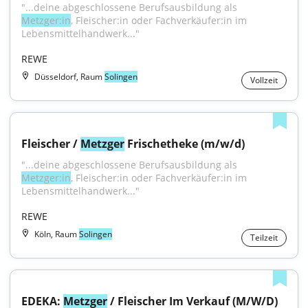
"...deine abgeschlossene Berufsausbildung als 
Metzger:in
, Fleischer:in oder Fachverkäufer:in im 
Lebensmittelhandwerk..."
REWE
Düsseldorf, Raum
Solingen
Vollzeit
Fleischer / 
Metzger
 Frischetheke (m/w/d)
"...deine abgeschlossene Berufsausbildung als 
Metzger:in
, Fleischer:in oder Fachverkäufer:in im 
Lebensmittelhandwerk..."
REWE
Köln, Raum
Solingen
Teilzeit
EDEKA: 
Metzger
 / Fleischer Im Verkauf (M/W/D)