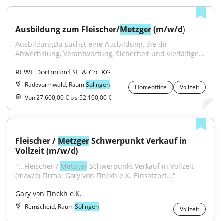
Ausbildung zum Fleischer/
Metzger
 (m/w/d)
AusbildungDu suchst eine Ausbildung, die dir 
Abwechslung, Verantwortung, Sicherheit und vielfältige...
REWE Dortmund SE & Co. KG
Radevormwald, Raum
Solingen
Homeoffice
Vollzeit
Von 27.600,00 € bis 52.100,00 €
Fleischer / 
Metzger
 Schwerpunkt Verkauf in 
Vollzeit (m/w/d)
"...Fleischer / 
Metzger
 Schwerpunkt Verkauf in Vollzeit 
(m/w/d) Firma: Gary von Finckh e.K. Einsatzort..."
Gary von Finckh e.K.
Remscheid, Raum
Solingen
Vollzeit