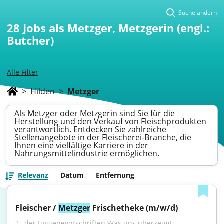
Suche ändern
28
Jobs als Metzger, Metzgerin (engl.:
Butcher)
Alle Filter
>
Hilden
>
Metzger
Als Metzger oder Metzgerin sind Sie für die
Herstellung und den Verkauf von Fleischprodukten
verantwortlich. Entdecken Sie zahlreiche
Stellenangebote in der Fleischerei-Branche, die
Ihnen eine vielfältige Karriere in der
Nahrungsmittelindustrie ermöglichen.
Relevanz
Datum
Entfernung
Fleischer / 
Metzger
 Frischetheke (m/w/d)
"...der Hygienevorschriften Was uns überzeugt: 