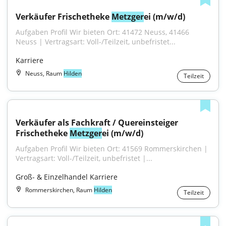
Verkäufer Frischetheke 
Metzger
ei (m/w/d)
Aufgaben Profil Wir bieten Ort: 41472 Neuss, 41466 
Neuss | Vertragsart: Voll-/Teilzeit, unbefristet...
Karriere
Neuss, Raum
Hilden
Teilzeit
Verkäufer als Fachkraft / Quereinsteiger 
Frischetheke 
Metzger
ei (m/w/d)
Aufgaben Profil Wir bieten Ort: 41569 Rommerskirchen | 
Vertragsart: Voll-/Teilzeit, unbefristet |...
Groß- & Einzelhandel Karriere
Rommerskirchen, Raum
Hilden
Teilzeit