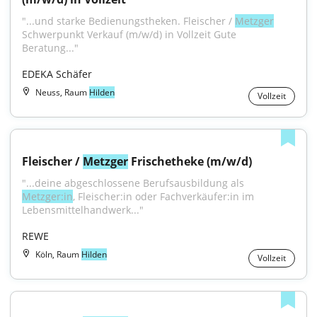
"...und starke Bedienungstheken. Fleischer / 
Metzger
Schwerpunkt Verkauf (m/w/d) in Vollzeit Gute 
Beratung..."
EDEKA Schäfer
Neuss, Raum
Hilden
Vollzeit
Fleischer / 
Metzger
 Frischetheke (m/w/d)
"...deine abgeschlossene Berufsausbildung als 
Metzger:in
, Fleischer:in oder Fachverkäufer:in im 
Lebensmittelhandwerk..."
REWE
Köln, Raum
Hilden
Vollzeit