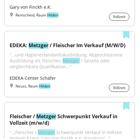
Gary von Finckh e.K.
Remscheid, Raum
Hilden
Vollzeit
EDEKA: 
Metzger
 / Fleischer Im Verkauf (M/W/D)
"...und HygienestandardsAusbildung: Abgeschlossene 
Ausbildung als Fleischer, 
Metzger
 / Geselle oder 
vergleichbare Qualifikation..."
EDEKA-Center Schäfer
Neuss, Raum
Hilden
Vollzeit
Fleischer / 
Metzger
 Schwerpunkt Verkauf in 
Vollzeit (m/w/d)
"...Fleischer / 
Metzger
 Schwerpunkt Verkauf in Vollzeit 
(m/w/d) Firma: Gary von Finckh e.K. Einsatzort..."