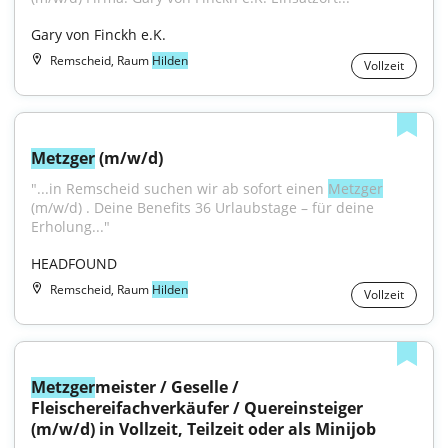
Gary von Finckh e.K.
Remscheid, Raum
Hilden
Vollzeit
Metzger
 (m/w/d)
"...in Remscheid suchen wir ab sofort einen 
Metzger
(m/w/d) . Deine Benefits 36 Urlaubstage – für deine 
Erholung..."
HEADFOUND
Remscheid, Raum
Hilden
Vollzeit
Metzger
meister / Geselle / 
Fleischereifachverkäufer / Quereinsteiger 
(m/w/d) in Vollzeit, Teilzeit oder als Minijob