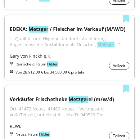
Vollzeit
EDEKA: 
Metzger
 / Fleischer Im Verkauf (M/W/D)
"...Qualität und Hygienestandards Ausbildung: 
Abgeschlossene Ausbildung als Fleischer, 
Metzger
..."
Gary von Finckh e.K.
Remscheid, Raum
Hilden
Vollzeit
Von 28.912,00 € bis 34.500,00 € pro Jahr
Verkäufer Frischetheke 
Metzger
ei (m/w/d)
Ort: 41472 Neuss, 41466 Neuss | Vertragsart: 
Voll-/Teilzeit, unbefristet | Job-ID: 949529 Die...
REWE
Neuss, Raum
Hilden
Teilzeit