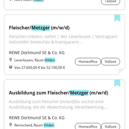
Teilzeit
Fleischer/
Metzger
 (m/w/d)
Fleischer:inWann: sofort | Wo: Leverkusen | Vertragsart: 
VollzeitWir bietenFair & transparent:...
REWE Dortmund SE & Co. KG
Leverkusen, Raum
Hilden
Homeoffice
Vollzeit
Von 27.600,00 € bis 52.100,00 €
Ausbildung zum Fleischer/
Metzger
 (m/w/d)
Ausbildung zum Fleischer (m/w/d)Du suchst eine 
Ausbildung, die dir Abwechslung, Verantwortung,...
REWE Dortmund SE & Co. KG
Remscheid, Raum
Hilden
Homeoffice
Vollzeit