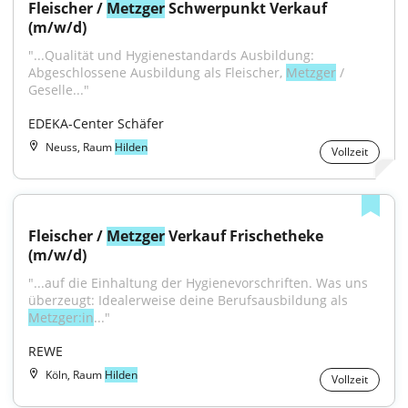
Fleischer / 
Metzger
 Schwerpunkt Verkauf 
(m/w/d)
"...Qualität und Hygienestandards Ausbildung: 
Abgeschlossene Ausbildung als Fleischer, 
Metzger
 / 
Geselle..."
EDEKA-Center Schäfer
Neuss, Raum
Hilden
Vollzeit
Fleischer / 
Metzger
 Verkauf Frischetheke 
(m/w/d)
"...auf die Einhaltung der Hygienevorschriften. Was uns 
überzeugt: Idealerweise deine Berufsausbildung als 
Metzger:in
..."
REWE
Köln, Raum
Hilden
Vollzeit