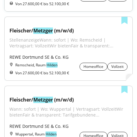
Von 27.600,00 € bis 52.100,00 €
Fleischer/
Metzger
 (m/w/d)
StellenanzeigeWann: sofort | Wo: Remscheid | 
Vertragsart: VollzeitWir bietenFair & transparent:...
REWE Dortmund SE & Co. KG
Remscheid, Raum
Hilden
Homeoffice
Vollzeit
Von 27.600,00 € bis 52.100,00 €
Fleischer/
Metzger
 (m/w/d)
Wann: sofort | Wo: Wuppertal | Vertragsart: VollzeitWir 
bietenFair & transparent: Tarifgebundene...
REWE Dortmund SE & Co. KG
Wuppertal, Raum
Hilden
Homeoffice
Vollzeit