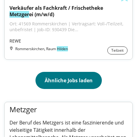
Verkäufer als Fachkraft / Frischetheke 
Metzger
ei (m/w/d)
Ort: 41569 Rommerskirchen | Vertragsart: Voll-/Teilzeit, 
unbefristet | Job-ID: 930439 Die...
REWE
Rommerskirchen, Raum
Hilden
Teilzeit
Ähnliche Jobs laden
Metzger
Der Beruf des Metzgers ist eine faszinierende und
vielseitige Tätigkeit innerhalb der