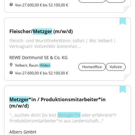
Von 27.600,00 € bis 52.100,00 €
Fleischer/
Metzger
 (m/w/d)
Fleisch- und WurstthekeWann: sofort | Wo: Velbert | 
Vertragsart: VollzeitWir bietenFair...
REWE Dortmund SE & Co. KG
Velbert, Raum
Hilden
Homeoffice
Vollzeit
Von 27.600,00 € bis 52.100,00 €
Metzger
*in / Produktionsmitarbeiter*in 
(m/w/d)
"...su­chen dich! Du bist 
Metz­ger*in
 oder er­fah­re­ne*r 
Pro­duk­ti­ons­mit­ar­bei­ter*in aus Lei­den­schaft..."
Albers GmbH