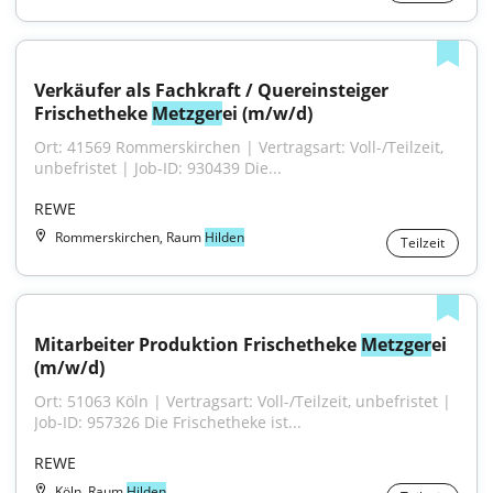
Verkäufer als Fachkraft / Quereinsteiger 
Frischetheke 
Metzger
ei (m/w/d)
Ort: 41569 Rommerskirchen | Vertragsart: Voll-/Teilzeit, 
unbefristet | Job-ID: 930439 Die...
REWE
Rommerskirchen, Raum
Hilden
Teilzeit
Mitarbeiter Produktion Frischetheke 
Metzger
ei 
(m/w/d)
Ort: 51063 Köln | Vertragsart: Voll-/Teilzeit, unbefristet | 
Job-ID: 957326 Die Frischetheke ist...
REWE
Köln, Raum
Hilden