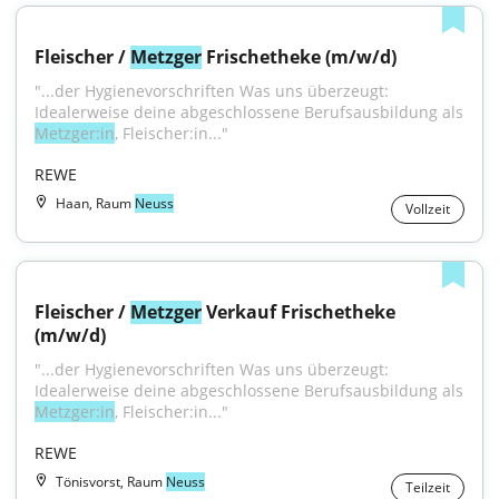
Fleischer / 
Metzger
 Frischetheke (m/w/d)
"...der Hygienevorschriften Was uns überzeugt: 
Idealerweise deine abgeschlossene Berufsausbildung als 
Metzger:in
, Fleischer:in..."
REWE
Haan, Raum
Neuss
Vollzeit
Fleischer / 
Metzger
 Verkauf Frischetheke 
(m/w/d)
"...der Hygienevorschriften Was uns überzeugt: 
Idealerweise deine abgeschlossene Berufsausbildung als 
Metzger:in
, Fleischer:in..."
REWE
Tönisvorst, Raum
Neuss
Teilzeit