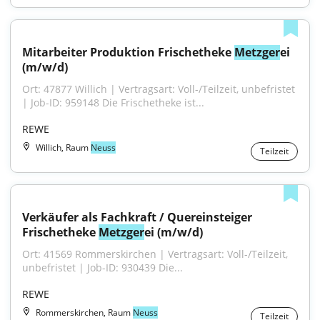
Mitarbeiter Produktion Frischetheke 
Metzger
ei 
(m/w/d)
Ort: 47877 Willich | Vertragsart: Voll-/Teilzeit, unbefristet 
| Job-ID: 959148 Die Frischetheke ist...
REWE
Willich, Raum
Neuss
Teilzeit
Verkäufer als Fachkraft / Quereinsteiger 
Frischetheke 
Metzger
ei (m/w/d)
Ort: 41569 Rommerskirchen | Vertragsart: Voll-/Teilzeit, 
unbefristet | Job-ID: 930439 Die...
REWE
Rommerskirchen, Raum
Neuss
Teilzeit