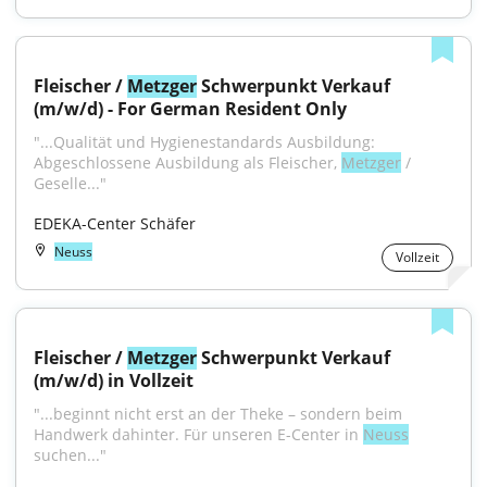
Fleischer / 
Metzger
 Schwerpunkt Verkauf 
(m/w/d) - For German Resident Only
"...Qualität und Hygienestandards Ausbildung: 
Abgeschlossene Ausbildung als Fleischer, 
Metzger
 / 
Geselle..."
EDEKA-Center Schäfer
Neuss
Vollzeit
Fleischer / 
Metzger
 Schwerpunkt Verkauf 
(m/w/d) in Vollzeit
"...beginnt nicht erst an der Theke – sondern beim 
Handwerk dahinter. Für unseren E-Center in 
Neuss
suchen..."