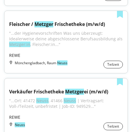
Fleischer / 
Metzger
 Frischetheke (m/w/d)
"...der Hygienevorschriften Was uns überzeugt: 
Idealerweise deine abgeschlossene Berufsausbildung als 
Metzger:in
, Fleischer:in..."
REWE
Mönchengladbach, Raum
Neuss
Teilzeit
Verkäufer Frischetheke 
Metzger
ei (m/w/d)
"...Ort: 41472 
Neuss
, 41466 
Neuss
 | Vertragsart: 
Voll-/Teilzeit, unbefristet | Job-ID: 949529..."
REWE
Neuss
Teilzeit