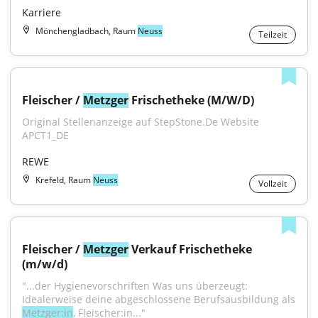
Karriere
Mönchengladbach, Raum
Neuss
Teilzeit
Fleischer / 
Metzger
 Frischetheke (M/W/D)
Original Stellenanzeige auf StepStone.De Website 
APCT1_DE
REWE
Krefeld, Raum
Neuss
Vollzeit
Fleischer / 
Metzger
 Verkauf Frischetheke 
(m/w/d)
"...der Hygienevorschriften Was uns überzeugt: 
Idealerweise deine abgeschlossene Berufsausbildung als 
Metzger:in
, Fleischer:in..."