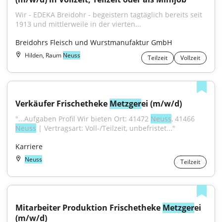
Wir - EDEKA Breidohr - begeistern tagtäglich bereits seit 
1913 und mittlerweile in der vierten...
Breidohrs Fleisch und Wurstmanufaktur GmbH
Hilden, Raum
Neuss
Teilzeit
Vollzeit
Verkäufer Frischetheke 
Metzger
ei (m/w/d)
"...Aufgaben Profil Wir bieten Ort: 41472 
Neuss
, 41466 
Neuss
 | Vertragsart: Voll-/Teilzeit, unbefristet..."
Karriere
Neuss
Teilzeit
Mitarbeiter Produktion Frischetheke 
Metzger
ei 
(m/w/d)