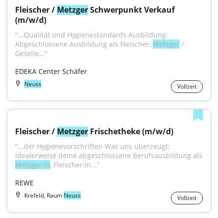
Fleischer / 
Metzger
 Schwerpunkt Verkauf 
(m/w/d)
"...Qualität und Hygienestandards Ausbildung: 
Abgeschlossene Ausbildung als Fleischer, 
Metzger
 / 
Geselle..."
EDEKA Center Schäfer
Neuss
Vollzeit
Fleischer / 
Metzger
 Frischetheke (m/w/d)
"...der Hygienevorschriften Was uns überzeugt: 
Idealerweise deine abgeschlossene Berufsausbildung als 
Metzger:in
, Fleischer:in..."
REWE
Krefeld, Raum
Neuss
Vollzeit