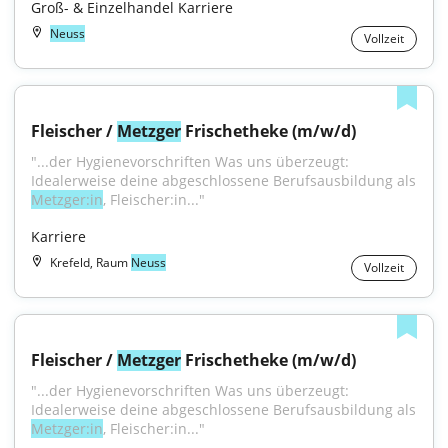
Groß- & Einzelhandel Karriere
Neuss
Vollzeit
Fleischer / 
Metzger
 Frischetheke (m/w/d)
"...der Hygienevorschriften Was uns überzeugt: 
Idealerweise deine abgeschlossene Berufsausbildung als 
Metzger:in
, Fleischer:in..."
Karriere
Krefeld, Raum
Neuss
Vollzeit
Fleischer / 
Metzger
 Frischetheke (m/w/d)
"...der Hygienevorschriften Was uns überzeugt: 
Idealerweise deine abgeschlossene Berufsausbildung als 
Metzger:in
, Fleischer:in..."