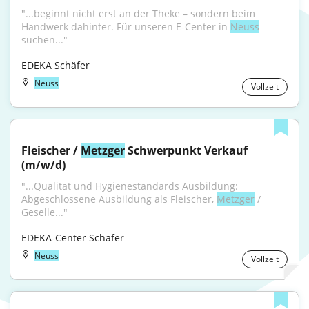
"...beginnt nicht erst an der Theke – sondern beim 
Handwerk dahinter. Für unseren E-Center in 
Neuss
suchen..."
EDEKA Schäfer
Neuss
Vollzeit
Fleischer / 
Metzger
 Schwerpunkt Verkauf 
(m/w/d)
"...Qualität und Hygienestandards Ausbildung: 
Abgeschlossene Ausbildung als Fleischer, 
Metzger
 / 
Geselle..."
EDEKA-Center Schäfer
Neuss
Vollzeit