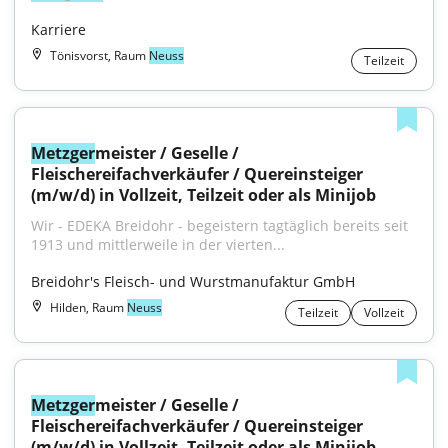
Karriere
Tönisvorst, Raum
Neuss
Teilzeit
Metzger
meister / Geselle / 
Fleischereifachverkäufer / Quereinsteiger 
(m/w/d) in Vollzeit, Teilzeit oder als Minijob
Wir - EDEKA Breidohr - begeistern tagtäglich bereits seit 
1913 und mittlerweile in der vierten...
Breidohr's Fleisch- und Wurstmanufaktur GmbH
Hilden, Raum
Neuss
Teilzeit
Vollzeit
Metzger
meister / Geselle / 
Fleischereifachverkäufer / Quereinsteiger 
(m/w/d) in Vollzeit, Teilzeit oder als Minijob