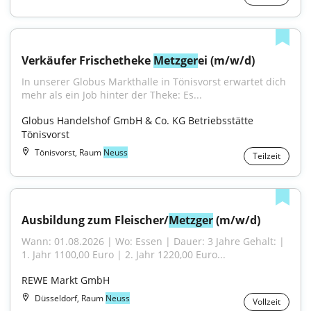
Verkäufer Frischetheke 
Metzger
ei (m/w/d)
In unserer Globus Markthalle in Tönisvorst erwartet dich 
mehr als ein Job hinter der Theke: Es...
Globus Handelshof GmbH & Co. KG Betriebsstätte 
Tönisvorst
Tönisvorst, Raum
Neuss
Teilzeit
Ausbildung zum Fleischer/
Metzger
 (m/w/d)
Wann: 01.08.2026 | Wo: Essen | Dauer: 3 Jahre Gehalt: | 
1. Jahr 1100,00 Euro | 2. Jahr 1220,00 Euro...
REWE Markt GmbH
Düsseldorf, Raum
Neuss
Vollzeit