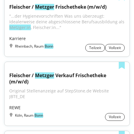
Fleischer / 
Metzger
 Frischetheke (m/w/d)
"...der Hygienevorschriften Was uns überzeugt: 
Idealerweise deine abgeschlossene Berufsausbildung als 
Metzger:in
, Fleischer:in..."
Karriere
Rheinbach, Raum
Bonn
Teilzeit
Vollzeit
Fleischer / 
Metzger
 Verkauf Frischetheke 
(m/w/d)
Original Stellenanzeige auf StepStone.de Website 
JBTE_DE
REWE
Köln, Raum
Bonn
Vollzeit