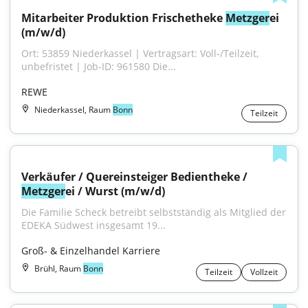
Mitarbeiter Produktion Frischetheke 
Metzger
ei 
(m/w/d)
Ort: 53859 Niederkassel | Vertragsart: Voll-/Teilzeit, 
unbefristet | Job-ID: 961580 Die...
REWE
Niederkassel, Raum
Bonn
Teilzeit
Verkäufer / Quereinsteiger Bedientheke / 
Metzger
ei / Wurst (m/w/d)
Die Fa­mi­lie Scheck be­treibt selbst­stän­dig als Mit­glied der 
EDEKA Süd­west ins­ge­samt 19...
Groß- & Einzelhandel Karriere
Brühl, Raum
Bonn
Teilzeit
Vollzeit