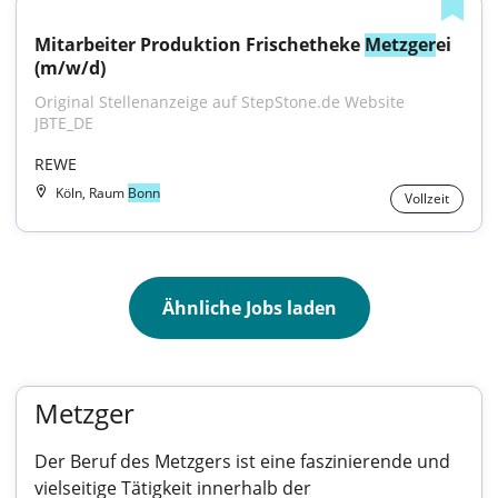
Mitarbeiter Produktion Frischetheke 
Metzger
ei 
(m/w/d)
Original Stellenanzeige auf StepStone.de Website 
JBTE_DE
REWE
Köln, Raum
Bonn
Vollzeit
Ähnliche Jobs laden
Metzger
Der Beruf des Metzgers ist eine faszinierende und
vielseitige Tätigkeit innerhalb der