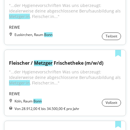
"...der Hygienevorschriften Was uns überzeugt: 
Idealerweise deine abgeschlossene Berufsausbildung als 
Metzger:in
, Fleischer:in..."
REWE
Euskirchen, Raum
Bonn
Teilzeit
Fleischer / 
Metzger
 Frischetheke (m/w/d)
"...der Hygienevorschriften Was uns überzeugt: 
Idealerweise deine abgeschlossene Berufsausbildung als 
Metzger:in
, Fleischer:in..."
REWE
Köln, Raum
Bonn
Vollzeit
Von 28.912,00 € bis 34.500,00 € pro Jahr