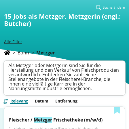
Suche ändern
15
Jobs als Metzger, Metzgerin (engl.:
Butcher)
Alle Filter
>
Bonn
>
Metzger
Als Metzger oder Metzgerin sind Sie für die
Herstellung und den Verkauf von Fleischprodukten
verantwortlich. Entdecken Sie zahlreiche
Stellenangebote in der Fleischerei-Branche, die
Ihnen eine vielfältige Karriere in der
Nahrungsmittelindustrie ermöglichen.
Relevanz
Datum
Entfernung
Fleischer / 
Metzger
 Frischetheke (m/w/d)
"...deine abgeschlossene Berufsausbildung als 