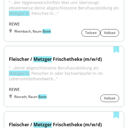
"...der Hygienevorschriften Was uns überzeugt: 
Idealerweise deine abgeschlossene Berufsausbildung als 
Metzger:in
, Fleischer:in..."
REWE
Rheinbach, Raum
Bonn
Teilzeit
Vollzeit
Fleischer / 
Metzger
 Frischetheke (m/w/d)
"...deine abgeschlossene Berufsausbildung als 
Metzger:in
, Fleischer:in oder Fachverkäufer:in im 
Lebensmittelhandwerk..."
REWE
Rösrath, Raum
Bonn
Vollzeit
Fleischer / 
Metzger
 Frischetheke (m/w/d)