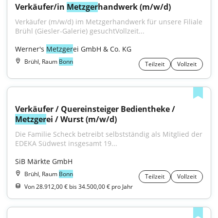
Verkäufer/in 
Metzger
handwerk (m/w/d)
Verkäufer (m/w/d) im Metzgerhandwerk für unsere Filiale 
Brühl (Giesler-Galerie) gesuchtVollzeit...
Werner's 
Metzger
ei GmbH & Co. KG
Brühl, Raum
Bonn
Teilzeit
Vollzeit
Verkäufer / Quereinsteiger Bedientheke / 
Metzger
ei / Wurst (m/w/d)
Die Fa­mi­lie Scheck be­treibt selbst­stän­dig als Mit­glied der 
EDEKA Süd­west ins­ge­samt 19...
SiB Märkte GmbH
Brühl, Raum
Bonn
Teilzeit
Vollzeit
Von 28.912,00 € bis 34.500,00 € pro Jahr