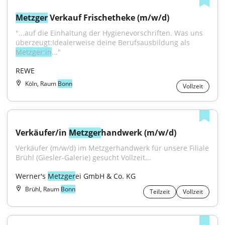
Metzger
 Verkauf Frischetheke (m/w/d)
"...auf die Einhaltung der Hygienevorschriften. Was uns 
überzeugt:Idealerweise deine Berufsausbildung als 
Metzger:in
..."
REWE
Köln, Raum
Bonn
Vollzeit
Verkäufer/in 
Metzger
handwerk (m/w/d)
Verkäufer (m/w/d) im Metzgerhandwerk für unsere Filiale 
Brühl (Giesler-Galerie) gesucht Vollzeit...
Werner's 
Metzger
ei GmbH & Co. KG
Brühl, Raum
Bonn
Teilzeit
Vollzeit