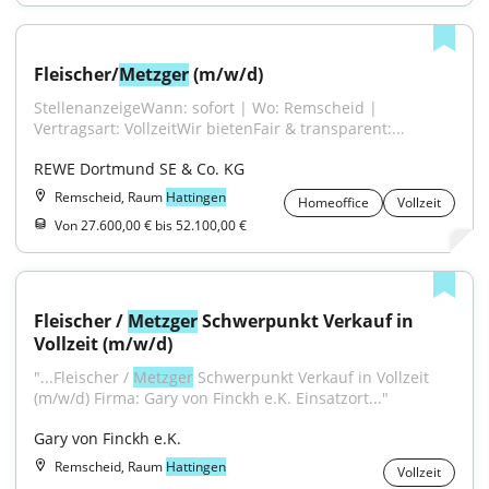
Fleischer/
Metzger
 (m/w/d)
StellenanzeigeWann: sofort | Wo: Remscheid | 
Vertragsart: VollzeitWir bietenFair & transparent:...
REWE Dortmund SE & Co. KG
Remscheid, Raum
Hattingen
Homeoffice
Vollzeit
Von 27.600,00 € bis 52.100,00 €
Fleischer / 
Metzger
 Schwerpunkt Verkauf in 
Vollzeit (m/w/d)
"...Fleischer / 
Metzger
 Schwerpunkt Verkauf in Vollzeit 
(m/w/d) Firma: Gary von Finckh e.K. Einsatzort..."
Gary von Finckh e.K.
Remscheid, Raum
Hattingen
Vollzeit