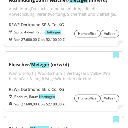
Ausbildung zum Fleischer/
Metzger
 (m/w/d)
AusbildungDu suchst eine Ausbildung, die dir 
Abwechslung, Verantwortung, Sicherheit und vielfältige...
REWE Dortmund SE & Co. KG
Sprockhövel, Raum
Hattingen
Homeoffice
Vollzeit
Von 27.600,00 € bis 52.100,00 €
Fleischer/
Metzger
 (m/w/d)
Wann: sofort | Wo: Bochum | Vertragsart: VollzeitWir 
bietenFair & langfristig: Wir bieten dir eine...
REWE Dortmund SE & Co. KG
Bochum, Raum
Hattingen
Homeoffice
Vollzeit
Von 27.600,00 € bis 52.100,00 €