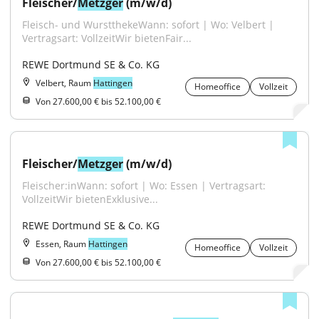
Fleischer/
Metzger
 (m/w/d)
Fleisch- und WurstthekeWann: sofort | Wo: Velbert | 
Vertragsart: VollzeitWir bietenFair...
REWE Dortmund SE & Co. KG
Velbert, Raum
Hattingen
Homeoffice
Vollzeit
Von 27.600,00 € bis 52.100,00 €
Fleischer/
Metzger
 (m/w/d)
Fleischer:inWann: sofort | Wo: Essen | Vertragsart: 
VollzeitWir bietenExklusive...
REWE Dortmund SE & Co. KG
Essen, Raum
Hattingen
Homeoffice
Vollzeit
Von 27.600,00 € bis 52.100,00 €