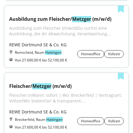
Ausbildung zum Fleischer/
Metzger
 (m/w/d)
Ausbildung zum Fleischer (m/w/d)Du suchst eine 
Ausbildung, die dir Abwechslung, Verantwortung,...
REWE Dortmund SE & Co. KG
Remscheid, Raum
Hattingen
Homeoffice
Vollzeit
Von 27.600,00 € bis 52.100,00 €
Fleischer/
Metzger
 (m/w/d)
Fleischer:inWann: sofort | Wo: Breckerfeld | Vertragsart: 
VollzeitWir bietenFair & transparent:...
REWE Dortmund SE & Co. KG
Breckerfeld, Raum
Hattingen
Homeoffice
Vollzeit
Von 27.600,00 € bis 52.100,00 €