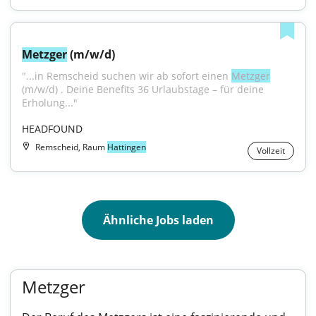
Metzger
 (m/w/d)
"...in Remscheid suchen wir ab sofort einen 
Metzger
(m/w/d) . Deine Benefits 36 Urlaubstage – für deine 
Erholung..."
HEADFOUND
Remscheid, Raum
Hattingen
Vollzeit
Ähnliche Jobs laden
Metzger