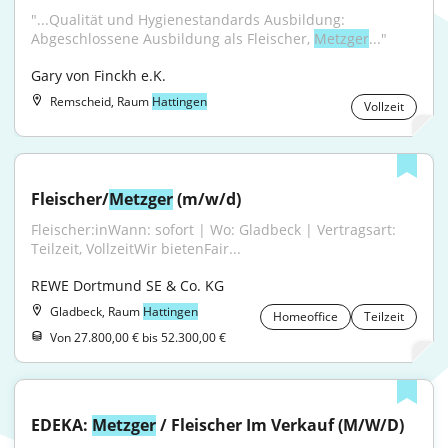
"...Qualität und Hygienestandards Ausbildung: 
Abgeschlossene Ausbildung als Fleischer, 
Metzger
..."
Gary von Finckh e.K.
Remscheid, Raum
Hattingen
Vollzeit
Fleischer/
Metzger
 (m/w/d)
Fleischer:inWann: sofort | Wo: Gladbeck | Vertragsart: 
Teilzeit, VollzeitWir bietenFair...
REWE Dortmund SE & Co. KG
Gladbeck, Raum
Hattingen
Homeoffice
Teilzeit
Von 27.800,00 € bis 52.300,00 €
EDEKA: 
Metzger
 / Fleischer Im Verkauf (M/W/D)