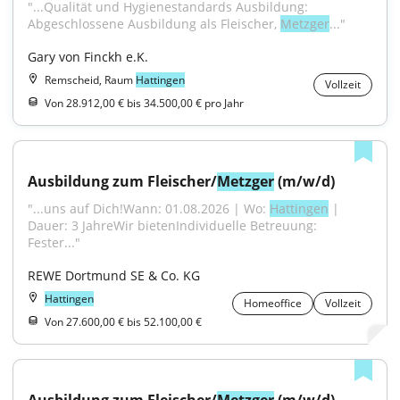
"...Qualität und Hygienestandards Ausbildung: 
Abgeschlossene Ausbildung als Fleischer, 
Metzger
..."
Gary von Finckh e.K.
Remscheid, Raum
Hattingen
Vollzeit
Von 28.912,00 € bis 34.500,00 € pro Jahr
Ausbildung zum Fleischer/
Metzger
 (m/w/d)
"...uns auf Dich!Wann: 01.08.2026 | Wo: 
Hattingen
 | 
Dauer: 3 JahreWir bietenIndividuelle Betreuung: 
Fester..."
REWE Dortmund SE & Co. KG
Hattingen
Homeoffice
Vollzeit
Von 27.600,00 € bis 52.100,00 €