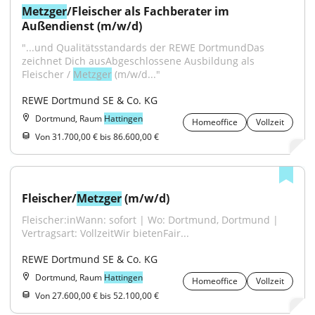
Metzger
/Fleischer als Fachberater im 
Außendienst (m/w/d)
"...und Qualitätsstandards der REWE DortmundDas 
zeichnet Dich ausAbgeschlossene Ausbildung als 
Fleischer / 
Metzger
 (m/w/d..."
REWE Dortmund SE & Co. KG
Dortmund, Raum
Hattingen
Homeoffice
Vollzeit
Von 31.700,00 € bis 86.600,00 €
Fleischer/
Metzger
 (m/w/d)
Fleischer:inWann: sofort | Wo: Dortmund, Dortmund | 
Vertragsart: VollzeitWir bietenFair...
REWE Dortmund SE & Co. KG
Dortmund, Raum
Hattingen
Homeoffice
Vollzeit
Von 27.600,00 € bis 52.100,00 €