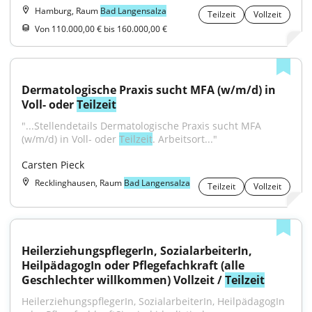
Hamburg, Raum
Bad Langensalza
Teilzeit
Vollzeit
Von 110.000,00 € bis 160.000,00 €
Dermatologische Praxis sucht MFA (w/m/d) in 
Voll- oder 
Teilzeit
"...Stellendetails Dermatologische Praxis sucht MFA 
(w/m/d) in Voll- oder 
Teilzeit
. Arbeitsort..."
Carsten Pieck
Recklinghausen, Raum
Bad Langensalza
Teilzeit
Vollzeit
HeilerziehungspflegerIn, SozialarbeiterIn, 
HeilpädagogIn oder Pflegefachkraft (alle 
Geschlechter willkommen) Vollzeit / 
Teilzeit
HeilerziehungspflegerIn, SozialarbeiterIn, HeilpädagogIn 