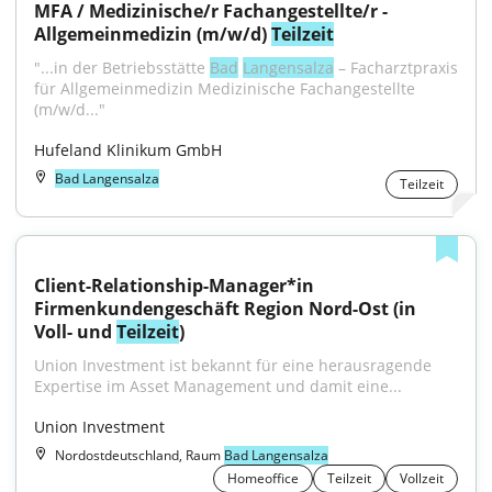
MFA / Medizinische/r Fachangestellte/r - 
Allgemeinmedizin (m/w/d) 
Teilzeit
"...in der Betriebsstätte 
Bad
Langensalza
 – Facharztpraxis 
für Allgemeinmedizin Medizinische Fachangestellte 
(m/w/d..."
Hufeland Klinikum GmbH
Bad Langensalza
Teilzeit
Client-Relationship-Manager*in 
Firmenkundengeschäft Region Nord-Ost (in 
Voll- und 
Teilzeit
)
Union Investment ist bekannt für eine herausragende 
Expertise im Asset Management und damit eine...
Union Investment
Nordostdeutschland, Raum
Bad Langensalza
Homeoffice
Teilzeit
Vollzeit