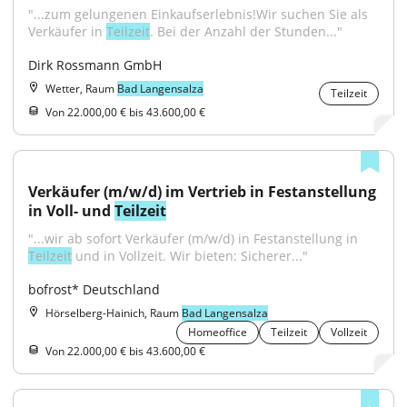
"...zum gelungenen Einkaufserlebnis!Wir suchen Sie als 
Verkäufer in 
Teilzeit
. Bei der Anzahl der Stunden..."
Dirk Rossmann GmbH
Wetter, Raum
Bad Langensalza
Teilzeit
Von 22.000,00 € bis 43.600,00 €
Verkäufer (m/w/d) im Vertrieb in Festanstellung 
in Voll- und 
Teilzeit
"...wir ab sofort Verkäufer (m/w/d) in Festanstellung in 
Teilzeit
 und in Vollzeit. Wir bieten: Sicherer..."
bofrost* Deutschland
Hörselberg-Hainich, Raum
Bad Langensalza
Homeoffice
Teilzeit
Vollzeit
Von 22.000,00 € bis 43.600,00 €