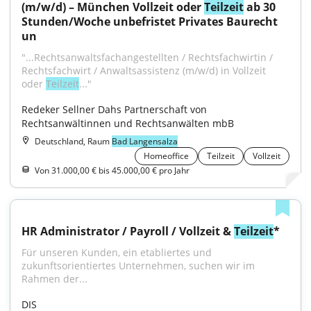
(m/w/d) – München Vollzeit oder 
Teilzeit
 ab 30 
Stunden/Woche unbefristet Privates Baurecht 
un
"...Rechtsanwaltsfachangestellten / Rechtsfachwirtin / 
Rechtsfachwirt / Anwaltsassistenz (m/w/d) in Vollzeit 
oder 
Teilzeit
..."
Redeker Sellner Dahs Partnerschaft von 
Rechtsanwältinnen und Rechtsanwälten mbB
Deutschland, Raum
Bad Langensalza
Homeoffice
Teilzeit
Vollzeit
Von 31.000,00 € bis 45.000,00 € pro Jahr
HR Administrator / Payroll / Vollzeit & 
Teilzeit
*
Für unseren Kunden, ein etabliertes und 
zukunftsorientiertes Unternehmen, suchen wir im 
Rahmen der...
DIS