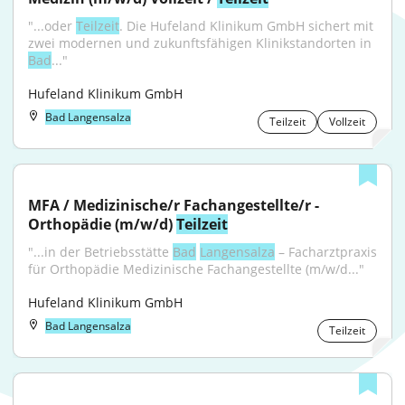
"...oder 
Teilzeit
. Die Hufeland Klinikum GmbH sichert mit 
zwei modernen und zukunftsfähigen Klinikstandorten in 
Bad
..."
Hufeland Klinikum GmbH
Bad Langensalza
Teilzeit
Vollzeit
MFA / Medizinische/r Fachangestellte/r - 
Orthopädie (m/w/d) 
Teilzeit
"...in der Betriebsstätte 
Bad
Langensalza
 – Facharztpraxis 
für Orthopädie Medizinische Fachangestellte (m/w/d..."
Hufeland Klinikum GmbH
Bad Langensalza
Teilzeit