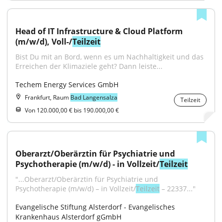
Head of IT Infrastructure & Cloud Platform 
(m/w/d), Voll-/
Teilzeit
Bist Du mit an Bord, wenn es um Nachhaltigkeit und das 
Erreichen der Klimaziele geht? Dann leiste...
Techem Energy Services GmbH
Frankfurt, Raum
Bad Langensalza
Teilzeit
Von 120.000,00 € bis 190.000,00 €
Oberarzt/Oberärztin für Psychiatrie und 
Psychotherapie (m/w/d) - in Vollzeit/
Teilzeit
"...Oberarzt/Oberärztin für Psychiatrie und 
Psychotherapie (m/w/d) – in Vollzeit/
Teilzeit
 – 22337..."
Evangelische Stiftung Alsterdorf - Evangelisches 
Krankenhaus Alsterdorf gGmbH