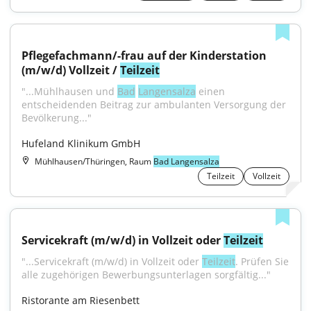
Pflegefachmann/-frau auf der Kinderstation 
(m/w/d) Vollzeit / 
Teilzeit
"...Mühlhausen und 
Bad
Langensalza
 einen 
entscheidenden Beitrag zur ambulanten Versorgung der 
Bevölkerung..."
Hufeland Klinikum GmbH
Mühlhausen/Thüringen, Raum
Bad Langensalza
Teilzeit
Vollzeit
Servicekraft (m/w/d) in Vollzeit oder 
Teilzeit
"...Servicekraft (m/w/d) in Vollzeit oder 
Teilzeit
. Prüfen Sie 
alle zugehörigen Bewerbungsunterlagen sorgfältig..."
Ristorante am Riesenbett