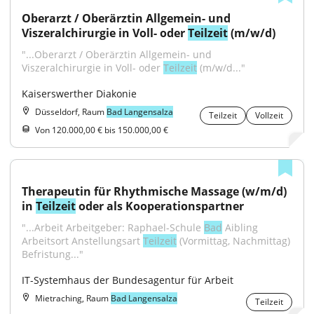
Oberarzt / Oberärztin Allgemein- und 
Viszeralchirurgie in Voll- oder 
Teilzeit
 (m/w/d)
"...Oberarzt / Oberärztin Allgemein- und 
Viszeralchirurgie in Voll- oder 
Teilzeit
 (m/w/d..."
Kaiserswerther Diakonie
Düsseldorf, Raum
Bad Langensalza
Teilzeit
Vollzeit
Von 120.000,00 € bis 150.000,00 €
Therapeutin für Rhythmische Massage (w/m/d) 
in 
Teilzeit
 oder als Kooperationspartner
"...Arbeit Arbeitgeber: Raphael-Schule 
Bad
 Aibling 
Arbeitsort Anstellungsart 
Teilzeit
 (Vormittag, Nachmittag) 
Befristung..."
IT-Systemhaus der Bundesagentur für Arbeit
Mietraching, Raum
Bad Langensalza
Teilzeit