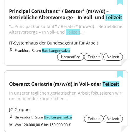
Principal Consultant* / Berater* (m/w/d) – 
Betriebliche Altersvorsorge – In Voll- und 
Teilzeit
"...Principal Consultant* / Berater* (m/w/d) – Betriebliche 
Altersvorsorge – In Voll- und 
Teilzeit
..."
IT-Systemhaus der Bundesagentur für Arbeit
Frankfurt, Raum
Bad Langensalza
Homeoffice
Teilzeit
Vollzeit
Oberarzt Geriatrie (m/w/d) in Voll- oder 
Teilzeit
In unserer täglichen geriatrischen Arbeit fokussieren wir 
uns neben der körperlichen...
JG Gruppe
Birkesdorf, Raum
Bad Langensalza
Teilzeit
Vollzeit
Von 120.000,00 € bis 150.000,00 €