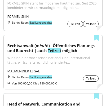
FORMEL SKIN steht für moderne Hautmedizin. Seit 2020 
kombinieren wir Dermatologie mit digitaler...
FORMEL SKIN
Berlin, Raum
Bad Langensalza
Teilzeit
Vollzeit
Rechtsanwalt (m/w/d) - Öffentliches Planungs- 
und Baurecht | auch 
Teilzeit
 möglich
Wir sind eine wachsende national und international 
tätige, wirtschaftsrechtlich orientierte...
MALMENDIER LEGAL
Berlin, Raum
Bad Langensalza
Teilzeit
Von 100.000,00 € bis 180.000,00 €
Head of Network, Communication and 