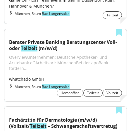
Game On - Das Teamevent mitten in Düsseldorf, Köln, 
Hannover & München?
München, Raum
Bad Langensalza
Teilzeit
Berater Private Banking Beratungscenter Voll- 
oder 
Teilzeit
 (m/w/d)
OverviewUnternehmen: Deutsche Apotheker- und 
Ärztebank eGArbeitsort: MünchenBei der apoBank 
fördern...
whatchado GmbH
München, Raum
Bad Langensalza
Homeoffice
Teilzeit
Vollzeit
Fachärzt:in für Dermatologie (m/w/d) 
(Vollzeit/
Teilzeit
 – Schwangerschaftsvertretug)