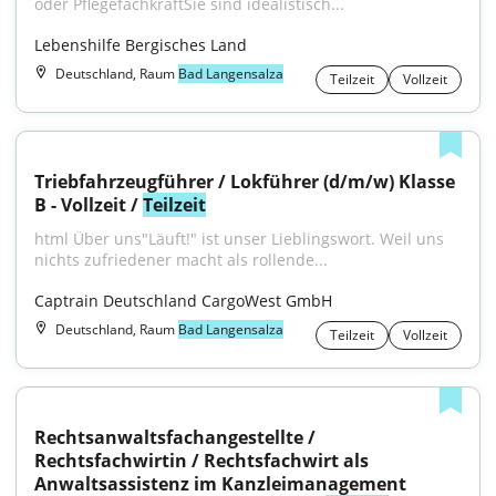
oder PflegefachkraftSie sind idealistisch...
Lebenshilfe Bergisches Land
Deutschland, Raum
Bad Langensalza
Teilzeit
Vollzeit
Triebfahrzeugführer / Lokführer (d/m/w) Klasse 
B - Vollzeit / 
Teilzeit
html Über uns"Läuft!" ist unser Lieblingswort. Weil uns 
nichts zufriedener macht als rollende...
Captrain Deutschland CargoWest GmbH
Deutschland, Raum
Bad Langensalza
Teilzeit
Vollzeit
Rechtsanwaltsfachangestellte / 
Rechtsfachwirtin / Rechtsfachwirt als 
Anwaltsassistenz im Kanzleimanagement 