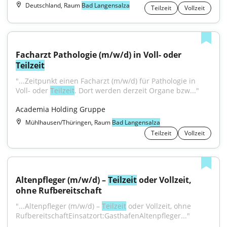
Deutschland, Raum
Bad Langensalza
Teilzeit
Vollzeit
Facharzt Pathologie (m/w/d) in Voll- oder 
Teilzeit
"...Zeitpunkt einen Facharzt (m/w/d) für Pathologie in 
Voll- oder 
Teilzeit
. Dort werden derzeit Organe bzw..."
Academia Holding Gruppe
Mühlhausen/Thüringen, Raum
Bad Langensalza
Teilzeit
Vollzeit
Altenpfleger (m/w/d) – 
Teilzeit
 oder Vollzeit, 
ohne Rufbereitschaft
"...Altenpfleger (m/w/d) – 
Teilzeit
 oder Vollzeit, ohne 
RufbereitschaftEinsatzort:GasthafenAltenpfleger..."