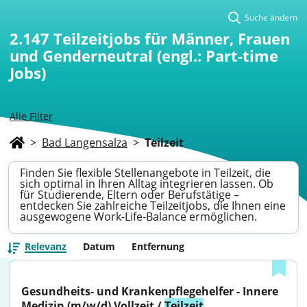
Suche ändern
2.147
Teilzeitjobs für Männer, Frauen
und Genderneutral (engl.: Part-time
Jobs)
Alle Filter
>
Bad Langensalza
>
Teilzeit
Finden Sie flexible Stellenangebote in Teilzeit, die
sich optimal in Ihren Alltag integrieren lassen. Ob
für Studierende, Eltern oder Berufstätige –
entdecken Sie zahlreiche Teilzeitjobs, die Ihnen eine
ausgewogene Work-Life-Balance ermöglichen.
Relevanz
Datum
Entfernung
Gesundheits- und Krankenpflegehelfer - Innere 
Medizin (m/w/d) Vollzeit / 
Teilzeit