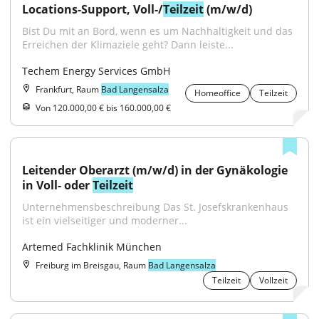
Locations-Support, Voll-/
Teilzeit
 (m/w/d)
Bist Du mit an Bord, wenn es um Nachhaltigkeit und das 
Erreichen der Klimaziele geht? Dann leiste...
Techem Energy Services GmbH
Frankfurt, Raum
Bad Langensalza
Homeoffice
Teilzeit
Von 120.000,00 € bis 160.000,00 €
Leitender Oberarzt (m/w/d) in der Gynäkologie 
in Voll- oder 
Teilzeit
Unternehmensbeschreibung Das St. Josefskrankenhaus 
ist ein vielseitiger und moderner...
Artemed Fachklinik München
Freiburg im Breisgau, Raum
Bad Langensalza
Teilzeit
Vollzeit