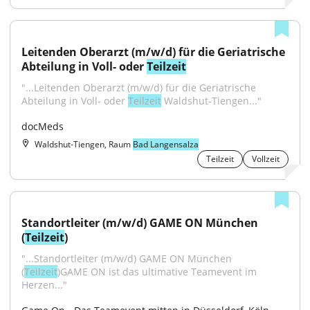
Leitenden Oberarzt (m/w/d) für die Geriatrische 
Abteilung in Voll- oder 
Teilzeit
"...Leitenden Oberarzt (m/w/d) für die Geriatrische 
Abteilung in Voll- oder 
Teilzeit
 Waldshut-Tiengen..."
docMeds
Waldshut-Tiengen, Raum
Bad Langensalza
Teilzeit
Vollzeit
Standortleiter (m/w/d) GAME ON München 
(
Teilzeit
)
"...Standortleiter (m/w/d) GAME ON München 
(
Teilzeit
)GAME ON ist das ultimative Teamevent im 
Herzen..."