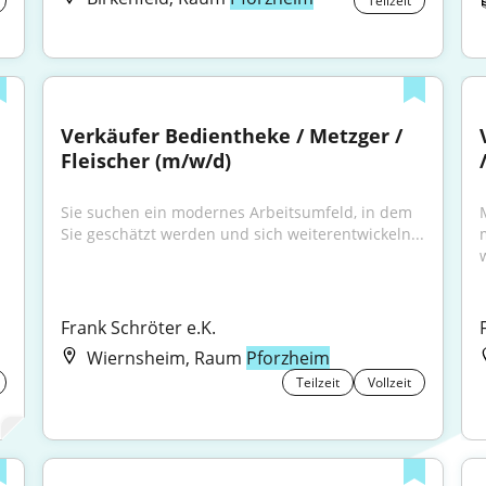
Teilzeit
Verkäufer Bedientheke / Metzger / 
Fleischer (m/w/d)
Sie suchen ein modernes Arbeitsumfeld, in dem 
Sie geschätzt werden und sich weiterentwickeln...
Frank Schröter e.K.
Wiernsheim, Raum
Pforzheim
Teilzeit
Vollzeit