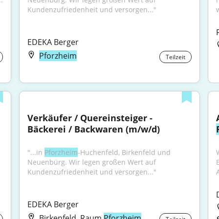
Kundenzufriedenheit und versorgen..."
EDEKA Berger
Pforzheim
Teilzeit
Verkäufer / Quereinsteiger - 
Bäckerei / Backwaren (m/w/d)
"...in 
Pforzheim
-Huchenfeld, Birkenfeld und 
Neuenbürg. Wir legen großen Wert auf 
Kundenzufriedenheit und versorgen..."
EDEKA Berger
Birkenfeld, Raum
Pforzheim