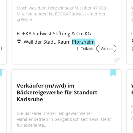
Mach was dein Herz dir sagt!Mit über 47.000 
Mitarbeitenden ist EDEKA Südwest einer der 
größten...
EDEKA Südwest Stiftung & Co. KG
Weil der Stadt, Raum
Pforzheim
Teilzeit
Vollzeit
Verkäufer (m/w/d) im 
Bäckereigewerbe für Standort 
Karlsruhe
 
Die Bäckerei Dreher, ein gewachsener 
Familienbetrieb in Gengenbach seit 1959, steht 
für exzellente...