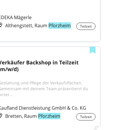
EDEKA Mägerle
Althengstett, Raum
Pforzheim
Teilzeit
Verkäufer Backshop in Teilzeit 
(m/w/d)
Gestaltung und Pflege der Verkaufsflächen: 
Gemeinsam mit deinem Team präsentierst du 
unser...
Kaufland Dienstleistung GmbH & Co. KG
Bretten, Raum
Pforzheim
Teilzeit