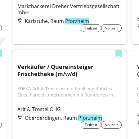
Marktbäckerei Dreher Vertriebsgesellschaft 
mbH
Karlsruhe, Raum
Pforzheim
Teilzeit
Vollzeit
Verkäufer / Quereinsteiger 
Frischetheke (m/w/d)
EDEKA Arlt & Trostel ist ein familiengeführtes 
Einzelhandelsunternehmen mit Standorten in...
Arlt & Trostel OHG
Oberderdingen, Raum
Pforzheim
Teilzeit
Vollzeit