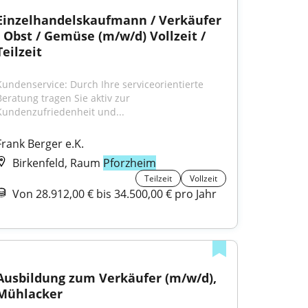
Einzelhandelskaufmann / Verkäufer 
- Obst / Gemüse (m/w/d) Vollzeit / 
Teilzeit
Kundenservice: Durch Ihre serviceorientierte 
Beratung tragen Sie aktiv zur 
Kundenzufriedenheit und...
Frank Berger e.K.
Birkenfeld, Raum
Pforzheim
Teilzeit
Vollzeit
Von 28.912,00 € bis 34.500,00 € pro Jahr
Ausbildung zum Verkäufer (m/w/d), 
Mühlacker