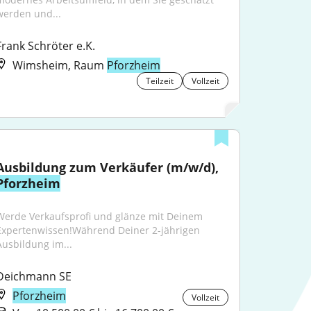
werden und...
Frank Schröter e.K.
Wimsheim, Raum
Pforzheim
Teilzeit
Vollzeit
Ausbildung zum Verkäufer (m/w/d), 
Pforzheim
Werde Verkaufsprofi und glänze mit Deinem 
Expertenwissen!Während Deiner 2-jährigen 
Ausbildung im...
Deichmann SE
Pforzheim
Vollzeit