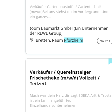
Verkäufer Gartenbaustoffe / Gartentechnik 
(m/w/d)Bei uns stehst du im Vordergrund. Und 
ein ganzes...
toom Baumarkt GmbH (Ein Unternehmen 
der REWE Group)
Bretten, Raum
Pforzheim
Vollzeit
Verkäufer / Quereinsteiger 
Frischetheke (m/w/d) Vollzeit / 
Teilzeit
Mach was dein Herz dir sagt!EDEKA Arlt & Trostel
ist ein familiengeführtes 
Einzelhandelsunternehmen...