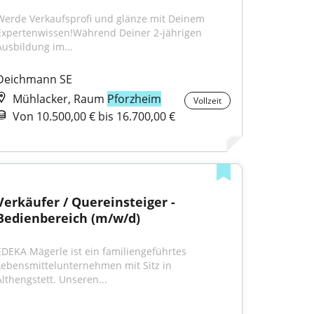
Werde Verkaufsprofi und glänze mit Deinem 
Expertenwissen!Während Deiner 2-jährigen 
Ausbildung im...
Deichmann SE
Mühlacker, Raum
Pforzheim
Vollzeit
Von 10.500,00 € bis 16.700,00 €
Verkäufer / Quereinsteiger - 
Bedienbereich (m/w/d)
EDEKA Mägerle ist ein familiengeführtes 
Lebensmittelunternehmen mit Sitz in 
Althengstett. Unseren...