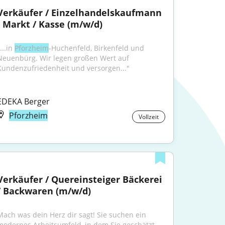
Verkäufer / Einzelhandelskaufmann 
- Markt / Kasse (m/w/d)
...in 
Pforzheim
-Huchenfeld, Birkenfeld und 
Neuenbürg. Wir legen großen Wert auf 
Kundenzufriedenheit und versorgen..."
EDEKA Berger
Pforzheim
Vollzeit
Verkäufer / Quereinsteiger Bäckerei 
/ Backwaren (m/w/d)
Mach was dein Herz dir sagt! Sie suchen ein 
modernes Arbeitsumfeld, in dem Sie geschätzt 