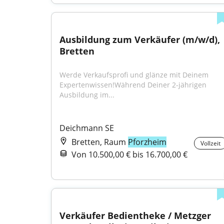
Ausbildung zum Verkäufer (m/w/d), 
Bretten
Werde Verkaufsprofi und glänze mit Deinem 
Expertenwissen!Während Deiner 2-jährigen 
Ausbildung im...
Deichmann SE
Bretten, Raum
Pforzheim
Vollzeit
Von 10.500,00 € bis 16.700,00 €
Verkäufer Bedientheke / Metzger 