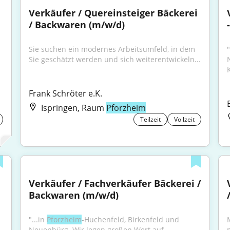
Verkäufer / Quereinsteiger Bäckerei 
/ Backwaren (m/w/d)
Sie suchen ein modernes Arbeitsumfeld, in dem 
"
Sie geschätzt werden und sich weiterentwickeln...
Frank Schröter e.K.
Ispringen, Raum
Pforzheim
Teilzeit
Vollzeit
Verkäufer / Fachverkäufer Bäckerei / 
Backwaren (m/w/d)
"...in 
Pforzheim
-Huchenfeld, Birkenfeld und 
.
Neuenbürg. Wir legen großen Wert auf 