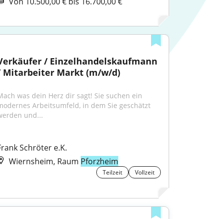
Von 10.500,00 € bis 16.700,00 €
Verkäufer / Einzelhandelskaufmann 
/ Mitarbeiter Markt (m/w/d)
Mach was dein Herz dir sagt! Sie suchen ein 
modernes Arbeitsumfeld, in dem Sie geschätzt 
werden und...
Frank Schröter e.K.
Wiernsheim, Raum
Pforzheim
Teilzeit
Vollzeit