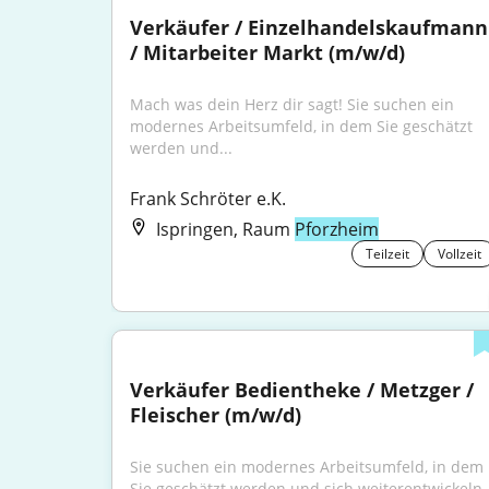
Verkäufer / Einzelhandelskaufmann 
/ Mitarbeiter Markt (m/w/d)
Mach was dein Herz dir sagt! Sie suchen ein 
modernes Arbeitsumfeld, in dem Sie geschätzt 
werden und...
Frank Schröter e.K.
Ispringen, Raum
Pforzheim
Teilzeit
Vollzeit
Verkäufer Bedientheke / Metzger / 
Fleischer (m/w/d)
Sie suchen ein modernes Arbeitsumfeld, in dem 
Sie geschätzt werden und sich weiterentwickeln..