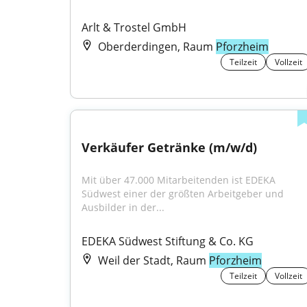
Arlt & Trostel GmbH
Oberderdingen, Raum
Pforzheim
Teilzeit
Vollzeit
Verkäufer Getränke (m/w/d)
Mit über 47.000 Mitarbeitenden ist EDEKA 
Südwest einer der größten Arbeitgeber und 
Ausbilder in der...
EDEKA Südwest Stiftung & Co. KG
Weil der Stadt, Raum
Pforzheim
Teilzeit
Vollzeit