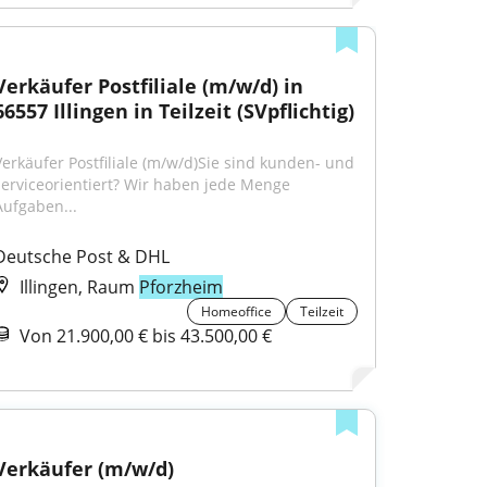
Verkäufer Postfiliale (m/w/d) in 
66557 Illingen in Teilzeit (SVpflichtig)
Verkäufer Postfiliale (m/w/d)Sie sind kunden- und 
serviceorientiert? Wir haben jede Menge 
Aufgaben...
Deutsche Post & DHL
Illingen, Raum
Pforzheim
Homeoffice
Teilzeit
Von 21.900,00 € bis 43.500,00 €
Verkäufer (m/w/d)