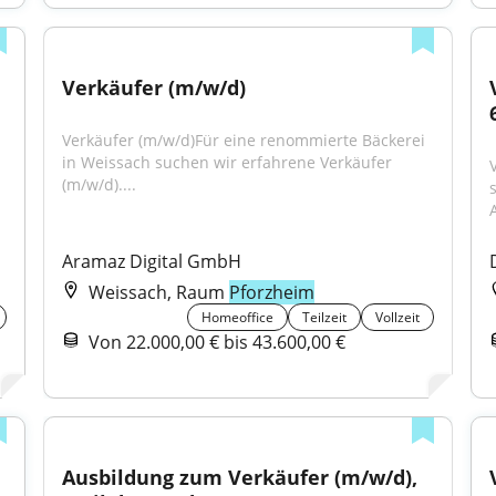
Verkäufer (m/w/d)
Verkäufer (m/w/d)Für eine renommierte Bäckerei 
in Weissach suchen wir erfahrene Verkäufer 
(m/w/d)....
Aramaz Digital GmbH
Weissach, Raum
Pforzheim
Homeoffice
Teilzeit
Vollzeit
Von 22.000,00 € bis 43.600,00 €
Ausbildung zum Verkäufer (m/w/d), 