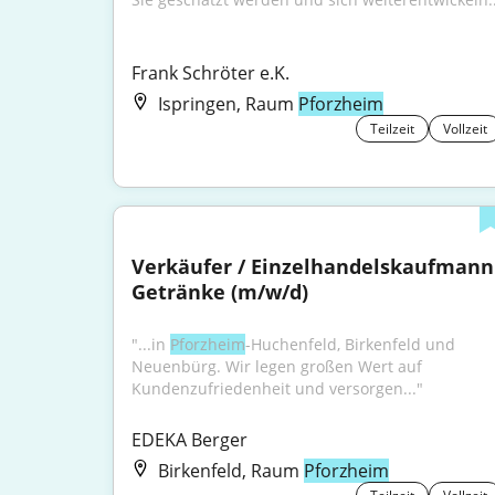
Frank Schröter e.K.
Ispringen, Raum
Pforzheim
Teilzeit
Vollzeit
Verkäufer / Einzelhandelskaufmann 
Getränke (m/w/d)
"...in 
Pforzheim
-Huchenfeld, Birkenfeld und 
Neuenbürg. Wir legen großen Wert auf 
Kundenzufriedenheit und versorgen..."
EDEKA Berger
Birkenfeld, Raum
Pforzheim