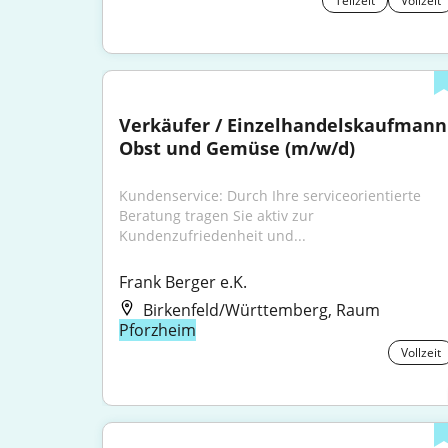
Teilzeit
Vollzeit
Verkäufer / Einzelhandelskaufmann 
Obst und Gemüse (m/w/d)
Kundenservice: Durch Ihre serviceorientierte 
Beratung tragen Sie aktiv zur 
Kundenzufriedenheit und...
Frank Berger e.K.
Birkenfeld/Württemberg, Raum
Pforzheim
Vollzeit