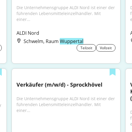
Die Unternehmensgruppe ALDI Nord ist einer der 
führenden Lebensmitteleinzelhändler. Mit 
einer...
e
ALDI Nord
Schwelm, Raum
Wuppertal
Teilzeit
Vollzeit
Verkäufer (m/w/d) - Sprockhövel
Die Unternehmensgruppe ALDI Nord ist einer der 
führenden Lebensmitteleinzelhändler. Mit 
 
einer...
e