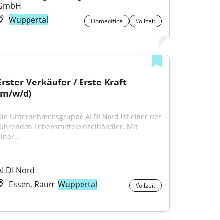
GmbH
Wuppertal
Homeoffice
Vollzeit
Erster Verkäufer / Erste Kraft 
(m/w/d)
Die Unternehmensgruppe ALDI Nord ist einer der 
führenden Lebensmitteleinzelhändler. Mit 
iner...
ALDI Nord
Essen, Raum
Wuppertal
Vollzeit