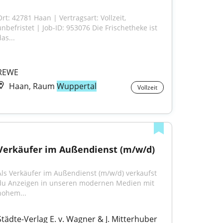
rt: 42781 Haan | Vertragsart: Vollzeit, 
unbefristet | Job-ID: 953076 Die Frischetheke ist 
as...
REWE
Haan, Raum
Wuppertal
Vollzeit
Verkäufer im Außendienst (m/w/d)
Als Verkäufer im Außendienst (m/w/d) verkaufst 
du Anzeigen in unseren modernen Medien mit 
hohem...
Städte-Verlag E. v. Wagner & J. Mitterhuber 