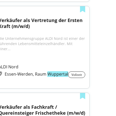
Verkäufer als Vertretung der Ersten 
Kraft (m/w/d)
Die Unternehmensgruppe ALDI Nord ist einer der 
führenden Lebensmitteleinzelhändler. Mit 
iner...
ALDI Nord
Essen-Werden, Raum
Wuppertal
Vollzeit
Verkäufer als Fachkraft / 
Quereinsteiger Frischetheke (m/w/d)