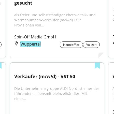
gesucht
 
O
als freier und selbstständiger Photovoltaik- und 
d
Wärmepumpen-Verkäufer (m/w/d) TOP 
Provisionen von...
Spin-Off Media GmbH
Wuppertal
Homeoffice
Vollzeit
Verkäufer (m/w/d) - VST 50
Die Unternehmensgruppe ALDI Nord ist einer der 
führenden Lebensmitteleinzelhändler. Mit 
einer...