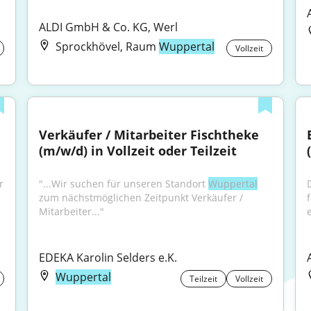
ALDI GmbH & Co. KG, Werl
Sprockhövel, Raum
Wuppertal
Vollzeit
Verkäufer / Mitarbeiter Fischtheke 
(m/w/d) in Vollzeit oder Teilzeit
 
"...Wir suchen für unseren Standort 
Wuppertal
zum nächstmöglichen Zeitpunkt Verkäufer / 
Mitarbeiter..."
e
EDEKA Karolin Selders e.K.
Wuppertal
Teilzeit
Vollzeit