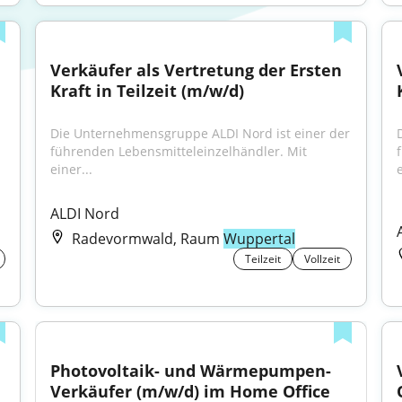
Verkäufer als Vertretung der Ersten 
Kraft in Teilzeit (m/w/d)
Die Unternehmensgruppe ALDI Nord ist einer der 
führenden Lebensmitteleinzelhändler. Mit 
einer...
e
 
ALDI Nord
Radevormwald, Raum
Wuppertal
Teilzeit
Vollzeit
Photovoltaik- und Wärmepumpen-
Verkäufer (m/w/d) im Home Office 