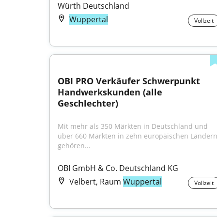
Würth Deutschland
Wuppertal
Vollzeit
OBI PRO Verkäufer Schwerpunkt 
Handwerkskunden (alle 
Geschlechter)
Mit mehr als 350 Märkten in Deutschland und 
über 660 Märkten in zehn europäischen Ländern
gehören...
OBI GmbH & Co. Deutschland KG
Velbert, Raum
Wuppertal
Vollzeit