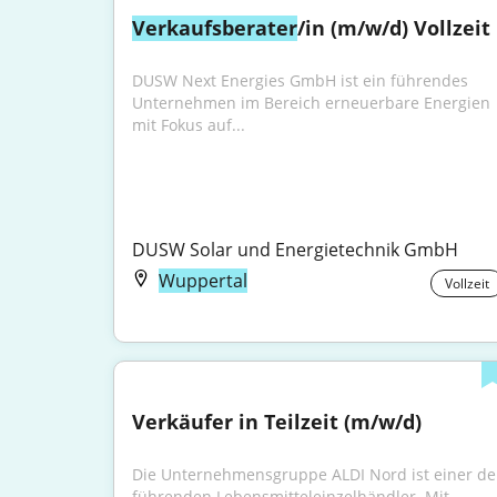
Verkaufsberater
/in (m/w/d) Vollzeit
DUSW Next Energies GmbH ist ein führendes 
Unternehmen im Bereich erneuerbare Energien 
mit Fokus auf...
DUSW Solar und Energietechnik GmbH
Wuppertal
Vollzeit
Verkäufer in Teilzeit (m/w/d)
Die Unternehmensgruppe ALDI Nord ist einer der
führenden Lebensmitteleinzelhändler. Mit 