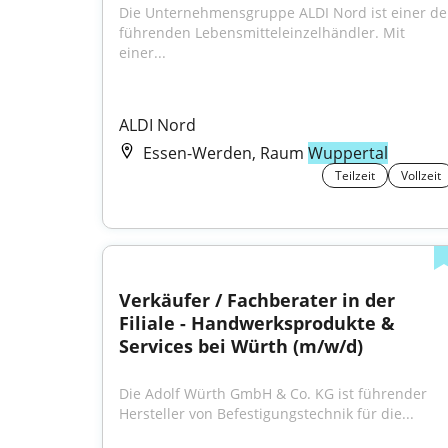
Die Unternehmensgruppe ALDI Nord ist einer der
führenden Lebensmitteleinzelhändler. Mit 
einer...
ALDI Nord
Essen-Werden, Raum
Wuppertal
Teilzeit
Vollzeit
Verkäufer / Fachberater in der 
Filiale - Handwerksprodukte & 
Services bei Würth (m/w/d)
Die Adolf Würth GmbH & Co. KG ist führender 
Hersteller von Befestigungstechnik für die...