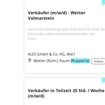
Verkäufer (m/w/d) - Wetter 
Volmarstein
Die Unternehmensgruppe ALDI Nord ist einer der
führenden Lebensmitteleinzelhändler. Mit 
einer...
ALDI GmbH & Co. KG, Werl
Wetter (Ruhr), Raum
Wuppertal
Vollzeit
Verkäufer in Teilzeit 25 Std. / Woche 
(m/w/d)