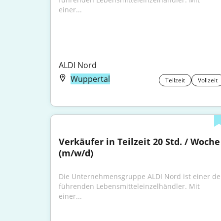
einer...
ALDI Nord
Wuppertal
Teilzeit
Vollzeit
Verkäufer in Teilzeit 20 Std. / Woche 
(m/w/d)
Die Unternehmensgruppe ALDI Nord ist einer der
führenden Lebensmitteleinzelhändler. Mit 
einer...