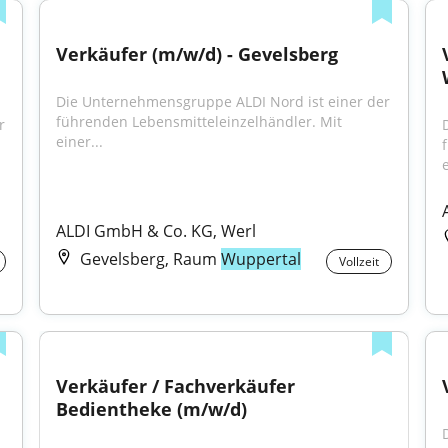
Verkäufer (m/w/d) - Gevelsberg
Die Unternehmensgruppe ALDI Nord ist einer der 
führenden Lebensmitteleinzelhändler. Mit 
 
einer...
e
ALDI GmbH & Co. KG, Werl
Gevelsberg, Raum
Wuppertal
Vollzeit
Verkäufer / Fachverkäufer 
Bedientheke (m/w/d)