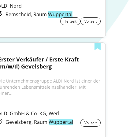
ALDI Nord
Remscheid, Raum
Wuppertal
Teilzeit
Vollzeit
Erster Verkäufer / Erste Kraft 
(m/w/d) Gevelsberg
Die Unternehmensgruppe ALDI Nord ist einer der 
führenden Lebensmitteleinzelhändler. Mit 
iner...
ALDI GmbH & Co. KG, Werl
Gevelsberg, Raum
Wuppertal
Vollzeit