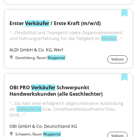
Erster 
Verkäufer
 / Erste Kraft (m/w/d)
"...Flexibilität und Teamgeist sowie Organisationstalent 
und Führungserfahrung Für die Tätigkeit im 
Verkauf
..."
ALDI GmbH & Co. KG, Werl
Gevelsberg, Raum
Wuppertal
Vollzeit
OBI PRO 
Verkäufer
 Schwerpunkt 
Handwerkskunden (alle Geschlechter)
"...Du hast eine erfolgreich abgeschlossene Ausbildung 
als 
Verkäufer:in
 bzw. Einzelhandelskaufmann/-frau, 
Groß..."
OBI GmbH & Co. Deutschland KG
Schwelm, Raum
Wuppertal
Vollzeit