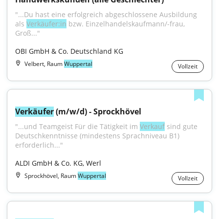
"...Du hast eine erfolgreich abgeschlossene Ausbildung 
als 
Verkäufer:in
 bzw. Einzelhandelskaufmann/-frau, 
Groß..."
OBI GmbH & Co. Deutschland KG
Velbert, Raum
Wuppertal
Vollzeit
Verkäufer
 (m/w/d) - Sprockhövel
"...und Teamgeist Für die Tätigkeit im 
Verkauf
 sind gute 
Deutschkenntnisse (mindestens Sprachniveau B1) 
erforderlich..."
ALDI GmbH & Co. KG, Werl
Sprockhövel, Raum
Wuppertal
Vollzeit