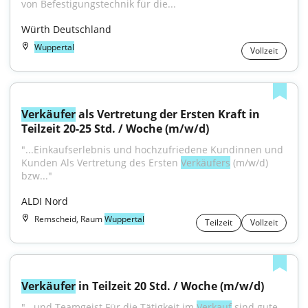
von Befestigungstechnik für die...
Würth Deutschland
Wuppertal
Vollzeit
Verkäufer
 als Vertretung der Ersten Kraft in 
Teilzeit 20-25 Std. / Woche (m/w/d)
"...Einkaufserlebnis und hochzufriedene Kundinnen und 
Kunden Als Vertretung des Ersten 
Verkäufers
 (m/w/d) 
bzw..."
ALDI Nord
Remscheid, Raum
Wuppertal
Teilzeit
Vollzeit
Verkäufer
 in Teilzeit 20 Std. / Woche (m/w/d)
"...und Teamgeist Für die Tätigkeit im 
Verkauf
 sind gute 