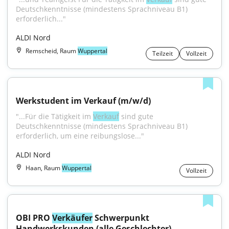
Deutschkenntnisse (mindestens Sprachniveau B1) 
erforderlich..."
ALDI Nord
Remscheid, Raum
Wuppertal
Teilzeit
Vollzeit
Werkstudent im Verkauf (m/w/d)
"...Für die Tätigkeit im 
Verkauf
 sind gute 
Deutschkenntnisse (mindestens Sprachniveau B1) 
erforderlich, um eine reibungslose..."
ALDI Nord
Haan, Raum
Wuppertal
Vollzeit
OBI PRO 
Verkäufer
 Schwerpunkt 
Handwerkskunden (alle Geschlechter)