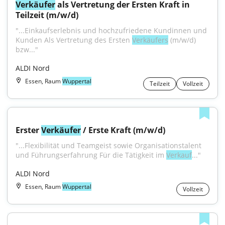
Verkäufer
 als Vertretung der Ersten Kraft in 
Teilzeit (m/w/d)
"...Einkaufserlebnis und hochzufriedene Kundinnen und 
Kunden Als Vertretung des Ersten 
Verkäufers
 (m/w/d) 
bzw..."
ALDI Nord
Essen, Raum
Wuppertal
Teilzeit
Vollzeit
Erster 
Verkäufer
 / Erste Kraft (m/w/d)
"...Flexibilität und Teamgeist sowie Organisationstalent 
und Führungserfahrung Für die Tätigkeit im 
Verkauf
..."
ALDI Nord
Essen, Raum
Wuppertal
Vollzeit