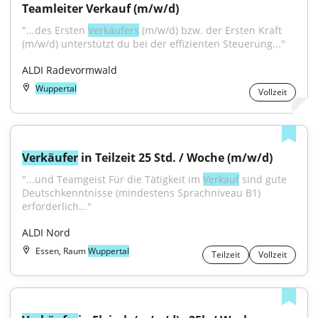
Teamleiter Verkauf (m/w/d)
"...des Ersten 
Verkäufers
 (m/w/d) bzw. der Ersten Kraft 
(m/w/d) unterstützt du bei der effizienten Steuerung..."
ALDI Radevormwald
Wuppertal
Vollzeit
Verkäufer
 in Teilzeit 25 Std. / Woche (m/w/d)
"...und Teamgeist Für die Tätigkeit im 
Verkauf
 sind gute 
Deutschkenntnisse (mindestens Sprachniveau B1) 
erforderlich..."
ALDI Nord
Essen, Raum
Wuppertal
Teilzeit
Vollzeit