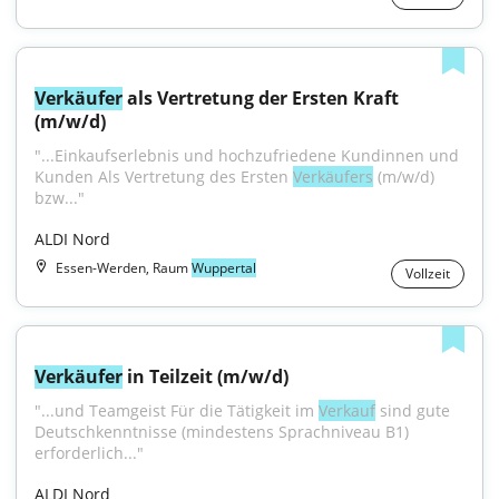
Verkäufer
 als Vertretung der Ersten Kraft 
(m/w/d)
"...Einkaufserlebnis und hochzufriedene Kundinnen und 
Kunden Als Vertretung des Ersten 
Verkäufers
 (m/w/d) 
bzw..."
ALDI Nord
Essen-Werden, Raum
Wuppertal
Vollzeit
Verkäufer
 in Teilzeit (m/w/d)
"...und Teamgeist Für die Tätigkeit im 
Verkauf
 sind gute 
Deutschkenntnisse (mindestens Sprachniveau B1) 
erforderlich..."
ALDI Nord