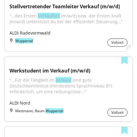
Stellvertretender Teamleiter Verkauf (m/w/d)
"...des Ersten 
Verkäufers
 (m/w/d) bzw. der Ersten Kraft 
(m/w/d) unterstützt du bei der effizienten Steuerung..."
ALDI Radevormwald
Wuppertal
Vollzeit
Werkstudent im Verkauf (m/w/d)
"...Für die Tätigkeit im 
Verkauf
 sind gute 
Deutschkenntnisse (mindestens Sprachniveau B1) 
erforderlich, um eine reibungslose..."
ALDI Nord
Mettmann, Raum
Wuppertal
Vollzeit