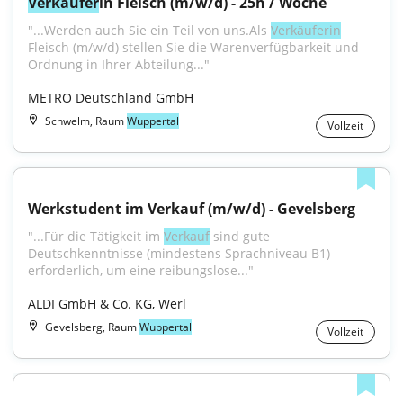
Verkäufer
in Fleisch (m/w/d) - 25h / Woche
"...Werden auch Sie ein Teil von uns.Als 
Verkäuferin
Fleisch (m/w/d) stellen Sie die Warenverfügbarkeit und 
Ordnung in Ihrer Abteilung..."
METRO Deutschland GmbH
Schwelm, Raum
Wuppertal
Vollzeit
Werkstudent im Verkauf (m/w/d) - Gevelsberg
"...Für die Tätigkeit im 
Verkauf
 sind gute 
Deutschkenntnisse (mindestens Sprachniveau B1) 
erforderlich, um eine reibungslose..."
ALDI GmbH & Co. KG, Werl
Gevelsberg, Raum
Wuppertal
Vollzeit