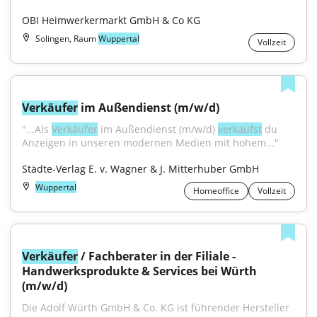
OBI Heimwerkermarkt GmbH & Co KG
Solingen, Raum
Wuppertal
Vollzeit
Verkäufer
 im Außendienst (m/w/d)
"...Als 
Verkäufer
 im Außendienst (m/w/d) 
verkaufst
 du 
Anzeigen in unseren modernen Medien mit hohem..."
Städte-Verlag E. v. Wagner & J. Mitterhuber GmbH
Wuppertal
Homeoffice
Vollzeit
Verkäufer
 / Fachberater in der Filiale - 
Handwerksprodukte & Services bei Würth 
(m/w/d)
Die Adolf Würth GmbH & Co. KG ist führender Hersteller 