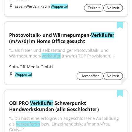
Essen-Werden, Raum
Wuppertal
Teilzeit
Vollzeit
Photovoltaik- und Wärmepumpen-
Verkäufer
(m/w/d) im Home Office gesucht
"...als freier und selbstständiger Photovoltaik- und 
Wärmepumpen-
Verkäufer
 (m/w/d) TOP Provisionen..."
Spin-Off Media GmbH
Wuppertal
Homeoffice
Vollzeit
OBI PRO 
Verkäufer
 Schwerpunkt 
Handwerkskunden (alle Geschlechter)
"...Du hast eine erfolgreich abgeschlossene Ausbildung 
als 
Verkäufer:in
 bzw. Einzelhandelskaufmann/-frau, 
Groß..."