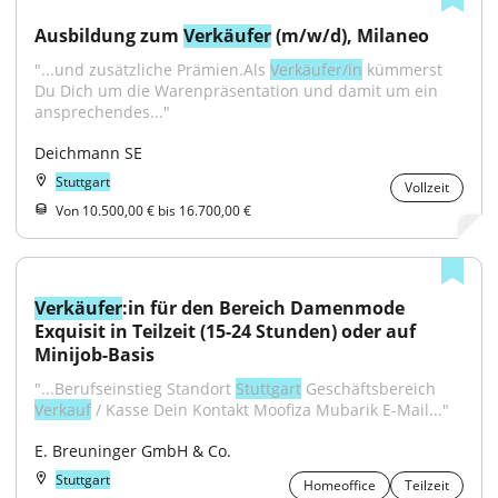
Ausbildung zum 
Verkäufer
 (m/w/d), Milaneo
"...und zusätzliche Prämien.Als 
Verkäufer/in
 kümmerst 
Du Dich um die Warenpräsentation und damit um ein 
ansprechendes..."
Deichmann SE
Stuttgart
Vollzeit
Von 10.500,00 € bis 16.700,00 €
Verkäufer
:in für den Bereich Damenmode 
Exquisit in Teilzeit (15-24 Stunden) oder auf 
Minijob-Basis
"...Berufseinstieg Standort 
Stuttgart
 Geschäftsbereich 
Verkauf
 / Kasse Dein Kontakt Moofiza Mubarik E-Mail..."
E. Breuninger GmbH & Co.
Stuttgart
Homeoffice
Teilzeit