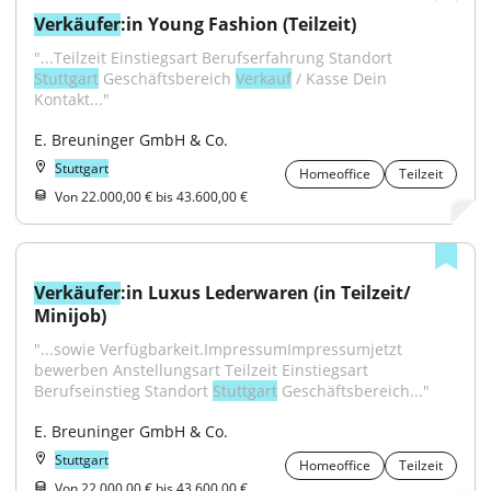
Verkäufer
:in Young Fashion (Teilzeit)
"...Teilzeit Einstiegsart Berufserfahrung Standort 
Stuttgart
 Geschäftsbereich 
Verkauf
 / Kasse Dein 
Kontakt..."
E. Breuninger GmbH & Co.
Stuttgart
Homeoffice
Teilzeit
Von 22.000,00 € bis 43.600,00 €
Verkäufer
:in Luxus Lederwaren (in Teilzeit/ 
Minijob)
"...sowie Verfügbarkeit.ImpressumImpressumjetzt 
bewerben Anstellungsart Teilzeit Einstiegsart 
Berufseinstieg Standort 
Stuttgart
 Geschäftsbereich..."
E. Breuninger GmbH & Co.
Stuttgart
Homeoffice
Teilzeit
Von 22.000,00 € bis 43.600,00 €