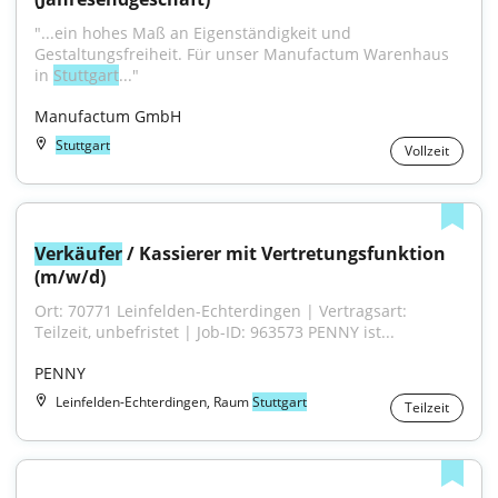
"...ein hohes Maß an Eigenständigkeit und 
Gestaltungsfreiheit. Für unser Manufactum Warenhaus 
in 
Stuttgart
..."
Manufactum GmbH
Stuttgart
Vollzeit
Verkäufer
 / Kassierer mit Vertretungsfunktion 
(m/w/d)
Ort: 70771 Leinfelden-Echterdingen | Vertragsart: 
Teilzeit, unbefristet | Job-ID: 963573 PENNY ist...
PENNY
Leinfelden-Echterdingen, Raum
Stuttgart
Teilzeit