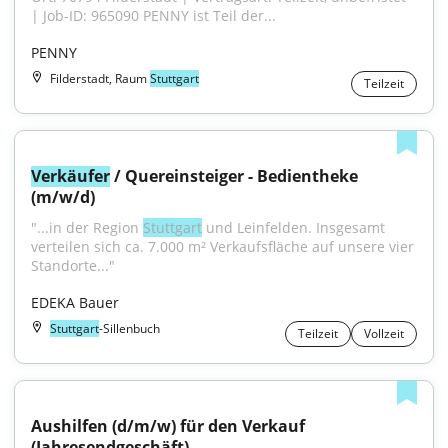
| Job-ID: 965090 PENNY ist Teil der...
PENNY
Filderstadt, Raum
Stuttgart
Teilzeit
Verkäufer
 / Quereinsteiger - Bedientheke 
(m/w/d)
"...in der Region 
Stuttgart
 und Leinfelden. Insgesamt 
verteilen sich ca. 7.000 m² Verkaufsfläche auf unsere vier 
Standorte..."
EDEKA Bauer
Stuttgart
-Sillenbuch
Teilzeit
Vollzeit
Aushilfen (d/m/w) für den Verkauf 
(Jahresendgeschäft)