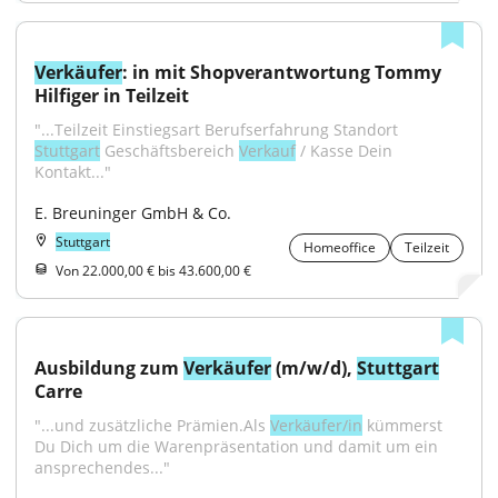
Verkäufer
: in mit Shopverantwortung Tommy 
Hilfiger in Teilzeit
"...Teilzeit Einstiegsart Berufserfahrung Standort 
Stuttgart
 Geschäftsbereich 
Verkauf
 / Kasse Dein 
Kontakt..."
E. Breuninger GmbH & Co.
Stuttgart
Homeoffice
Teilzeit
Von 22.000,00 € bis 43.600,00 €
Ausbildung zum 
Verkäufer
 (m/w/d), 
Stuttgart
Carre
"...und zusätzliche Prämien.Als 
Verkäufer/in
 kümmerst 
Du Dich um die Warenpräsentation und damit um ein 
ansprechendes..."