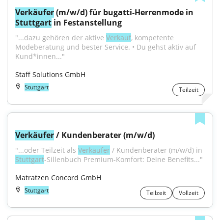
Verkäufer
 (m/w/d) für bugatti-Herrenmode in 
Stuttgart
 in Festanstellung
"...dazu gehören der aktive 
Verkauf
, kompetente 
Modeberatung und bester Service. • Du gehst aktiv auf 
Kund*innen..."
Staff Solutions GmbH
Stuttgart
Teilzeit
Verkäufer
 / Kundenberater (m/w/d)
"...oder Teilzeit als 
Verkäufer
 / Kundenberater (m/w/d) in 
Stuttgart
-Sillenbuch Premium-Komfort: Deine Benefits..."
Matratzen Concord GmbH
Stuttgart
Teilzeit
Vollzeit