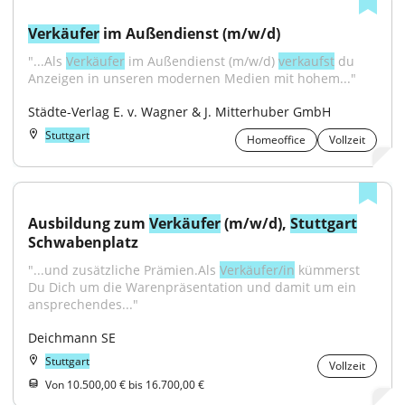
Verkäufer
 im Außendienst (m/w/d)
"...Als 
Verkäufer
 im Außendienst (m/w/d) 
verkaufst
 du 
Anzeigen in unseren modernen Medien mit hohem..."
Städte-Verlag E. v. Wagner & J. Mitterhuber GmbH
Stuttgart
Homeoffice
Vollzeit
Ausbildung zum 
Verkäufer
 (m/w/d), 
Stuttgart
Schwabenplatz
"...und zusätzliche Prämien.Als 
Verkäufer/in
 kümmerst 
Du Dich um die Warenpräsentation und damit um ein 
ansprechendes..."
Deichmann SE
Stuttgart
Vollzeit
Von 10.500,00 € bis 16.700,00 €