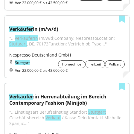
Von 22.000,00 € bis 42.500,00 €
Verkäufer
In (m/w/d)
"...
VerkäuferIn
 (m/w/d)Company: NespressoLocation: 
Stuttgart
, DE, 70173Function: VertriebJob Type..."
Nespresso Deutschland GmbH
Stuttgart
Homeoffice
Teilzeit
Vollzeit
Von 22.000,00 € bis 43.600,00 €
Verkäufer
:in Herrenabteilung im Bereich 
Contemporary Fashion (Minijob)
"...Einstiegsart Berufseinstieg Standort 
Stuttgart
Geschäftsbereich 
Verkauf
 / Kasse Dein Kontakt Michelle 
Spanjic..."