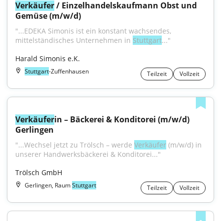
Verkäufer
 / Einzelhandelskaufmann Obst und 
Gemüse (m/w/d)
"...EDEKA Simonis ist ein konstant wachsendes, 
mittelständisches Unternehmen in 
Stuttgart
..."
Harald Simonis e.K.
Stuttgart
-Zuffenhausen
Teilzeit
Vollzeit
Verkäufer
in – Bäckerei & Konditorei (m/w/d) 
Gerlingen
"...Wechsel jetzt zu Trölsch – werde 
Verkäufer
 (m/w/d) in 
unserer Handwerksbäckerei & Konditorei..."
Trölsch GmbH
Gerlingen, Raum
Stuttgart
Teilzeit
Vollzeit