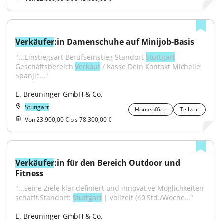
Verkäufer
:in Damenschuhe auf Minijob-Basis
"...Einstiegsart Berufseinstieg Standort 
Stuttgart
Geschäftsbereich 
Verkauf
 / Kasse Dein Kontakt Michelle 
Spanjic..."
E. Breuninger GmbH & Co.
Stuttgart
Homeoffice
Teilzeit
Von 23.900,00 € bis 78.300,00 €
Verkäufer
:in für den Bereich Outdoor und 
Fitness
"...seine Ziele klar definiert und innovative Möglichkeiten 
schafft.Standort: 
Stuttgart
 | Vollzeit (40 Std./Woche..."
E. Breuninger GmbH & Co.