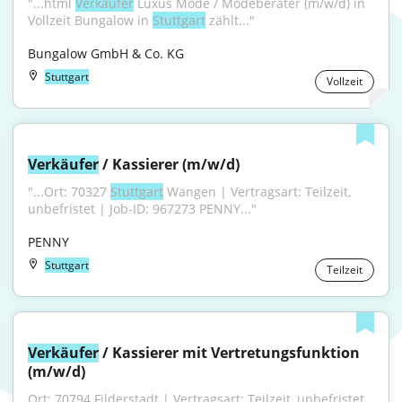
"...html 
Verkäufer
 Luxus Mode / Modeberater (m/w/d) in 
Vollzeit Bungalow in 
Stuttgart
 zählt..."
Bungalow GmbH & Co. KG
Stuttgart
Vollzeit
Verkäufer
 / Kassierer (m/w/d)
"...Ort: 70327 
Stuttgart
 Wangen | Vertragsart: Teilzeit, 
unbefristet | Job-ID: 967273 PENNY..."
PENNY
Stuttgart
Teilzeit
Verkäufer
 / Kassierer mit Vertretungsfunktion 
(m/w/d)
Ort: 70794 Filderstadt | Vertragsart: Teilzeit, unbefristet 