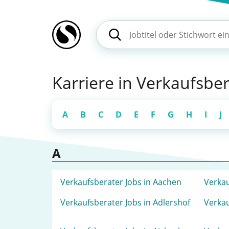
Karriere in Verkaufsber
A
B
C
D
E
F
G
H
I
J
A
Verkaufsberater Jobs in Aachen
Verkau
Verkaufsberater Jobs in Adlershof
Verkau