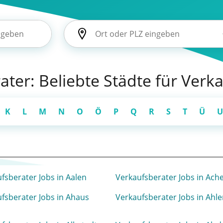
ater: Beliebte Städte für Verk
K
L
M
N
O
Ö
P
Q
R
S
T
Ü
U
fsberater Jobs in Aalen
Verkaufsberater Jobs in Ach
fsberater Jobs in Ahaus
Verkaufsberater Jobs in Ahl