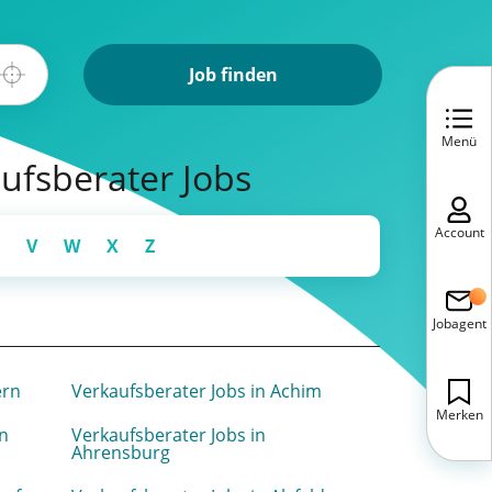
Job finden
Menü
aufsberater Jobs
Account
V
W
X
Z
Jobagent
ern
Verkaufsberater Jobs in Achim
Merken
en
Verkaufsberater Jobs in
Ahrensburg