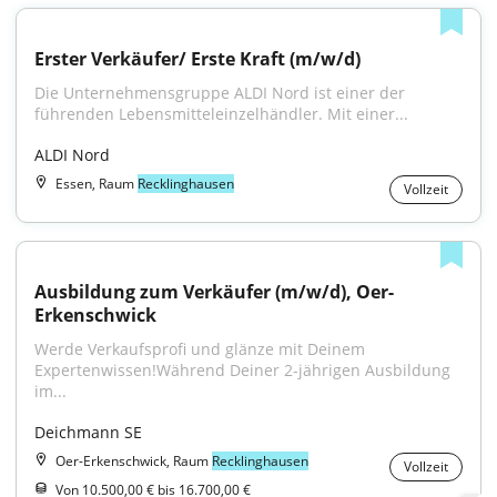
Erster Verkäufer/ Erste Kraft (m/w/d)
Die Unternehmensgruppe ALDI Nord ist einer der 
führenden Lebensmitteleinzelhändler. Mit einer...
ALDI Nord
Essen, Raum
Recklinghausen
Vollzeit
Ausbildung zum Verkäufer (m/w/d), Oer-
Erkenschwick
Werde Verkaufsprofi und glänze mit Deinem 
Expertenwissen!Während Deiner 2-jährigen Ausbildung 
im...
Deichmann SE
Oer-Erkenschwick, Raum
Recklinghausen
Vollzeit
Von 10.500,00 € bis 16.700,00 €