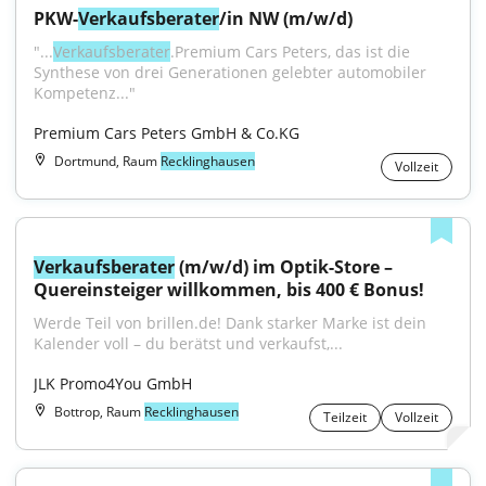
PKW-
Verkaufsberater
/in NW (m/w/d)
"...
Verkaufsberater
.Premium Cars Peters, das ist die 
Synthese von drei Generationen gelebter automobiler 
Kompetenz..."
Premium Cars Peters GmbH & Co.KG
Dortmund, Raum
Recklinghausen
Vollzeit
Verkaufsberater
 (m/w/d) im Optik-Store – 
Quereinsteiger willkommen, bis 400 € Bonus!
Werde Teil von brillen.de! Dank starker Marke ist dein 
Kalender voll – du berätst und verkaufst,...
JLK Promo4You GmbH
Bottrop, Raum
Recklinghausen
Teilzeit
Vollzeit