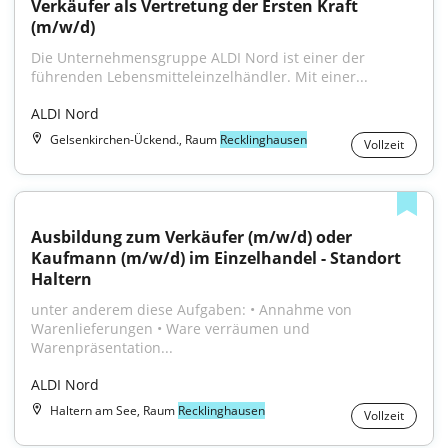
Verkäufer als Vertretung der Ersten Kraft 
(m/w/d)
Die Unternehmensgruppe ALDI Nord ist einer der 
führenden Lebensmitteleinzelhändler. Mit einer...
ALDI Nord
Gelsenkirchen-Ückend., Raum
Recklinghausen
Vollzeit
Ausbildung zum Verkäufer (m/w/d) oder 
Kaufmann (m/w/d) im Einzelhandel - Standort 
Haltern
unter anderem diese Aufgaben: • Annahme von 
Warenlieferungen • Ware verräumen und 
Warenpräsentation...
ALDI Nord
Haltern am See, Raum
Recklinghausen
Vollzeit