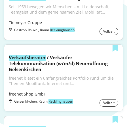
Seit 1953 bewegen wir Menschen – mit Leidenschaft, 
Teamgeist und dem gemeinsamen Ziel, Mobilität...
Tiemeyer Gruppe
Castrop-Rauxel, Raum
Recklinghausen
Vollzeit
Verkaufsberater
 / Verkäufer 
Telekommunikation (w/m/d) Neueröffnung 
Gelsenkirchen
freenet bietet ein umfangreiches Portfolio rund um die 
Themen Mobilfunk, Internet und...
freenet Shop GmbH
Gelsenkirchen, Raum
Recklinghausen
Vollzeit