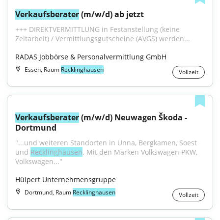
Verkaufsberater
 (m/w/d) ab jetzt
+++ DIREKTVERMITTLUNG in Festanstellung (keine 
Zeitarbeit) / Vermittlungsgutscheine (AVGS) werden...
RADAS Jobbörse & Personalvermittlung GmbH
Essen, Raum
Recklinghausen
Vollzeit
Verkaufsberater
 (m/w/d) Neuwagen Škoda - 
Dortmund
"...und weiteren Standorten in Unna, Bergkamen, Soest 
und 
Recklinghausen
. Mit den Marken Volkswagen PKW, 
Volkswagen..."
Hülpert Unternehmensgruppe
Dortmund, Raum
Recklinghausen
Vollzeit