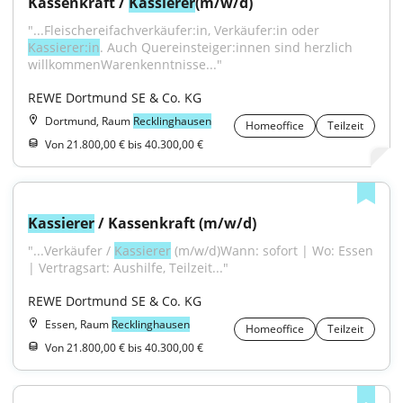
Kassenkraft / 
Kassierer
(m/w/d)
"...Fleischereifachverkäufer:in, Verkäufer:in oder 
Kassierer:in
. Auch Quereinsteiger:innen sind herzlich 
willkommenWarenkenntnisse..."
REWE Dortmund SE & Co. KG
Dortmund, Raum
Recklinghausen
Homeoffice
Teilzeit
Von 21.800,00 € bis 40.300,00 €
Kassierer
 / Kassenkraft (m/w/d)
"...Verkäufer / 
Kassierer
 (m/w/d)Wann: sofort | Wo: Essen 
| Vertragsart: Aushilfe, Teilzeit..."
REWE Dortmund SE & Co. KG
Essen, Raum
Recklinghausen
Homeoffice
Teilzeit
Von 21.800,00 € bis 40.300,00 €