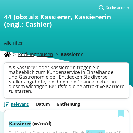
Suche ändern
44
Jobs als Kassierer, Kassiererin
(engl.: Cashier)
Alle Filter
>
Recklinghausen
>
Kassierer
Als Kassierer oder Kassiererin tragen Sie
maßgeblich zum Kundenservice in Einzelhandel
und Gastronomie bei. Entdecken Sie diverse
Stellenangebote, die Ihnen die Chance bieten, in
diesem wichtigen Berufsfeld eine attraktive Karriere
zu starten.
Relevanz
Datum
Entfernung
Kassierer
 (w/m/d)
"...Markt in Dorsten suchen wir Sie als 
Kassierer
 (w/m/d) 