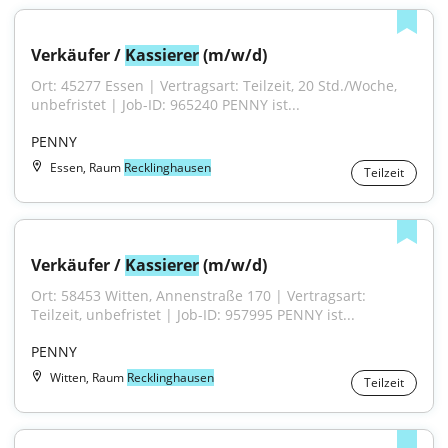
Verkäufer / 
Kassierer
 (m/w/d)
Ort: 45277 Essen | Vertragsart: Teilzeit, 20 Std./Woche, 
unbefristet | Job-ID: 965240 PENNY ist...
PENNY
Essen, Raum
Recklinghausen
Teilzeit
Verkäufer / 
Kassierer
 (m/w/d)
Ort: 58453 Witten, Annenstraße 170 | Vertragsart: 
Teilzeit, unbefristet | Job-ID: 957995 PENNY ist...
PENNY
Witten, Raum
Recklinghausen
Teilzeit