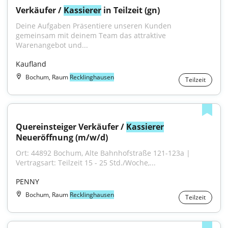
Verkäufer / 
Kassierer
 in Teilzeit (gn)
Deine Aufgaben Präsentiere unseren Kunden 
gemeinsam mit deinem Team das attraktive 
Warenangebot und...
Kaufland
Bochum, Raum
Recklinghausen
Teilzeit
Quereinsteiger Verkäufer / 
Kassierer
Neueröffnung (m/w/d)
Ort: 44892 Bochum, Alte Bahnhofstraße 121-123a | 
Vertragsart: Teilzeit 15 - 25 Std./Woche,...
PENNY
Bochum, Raum
Recklinghausen
Teilzeit