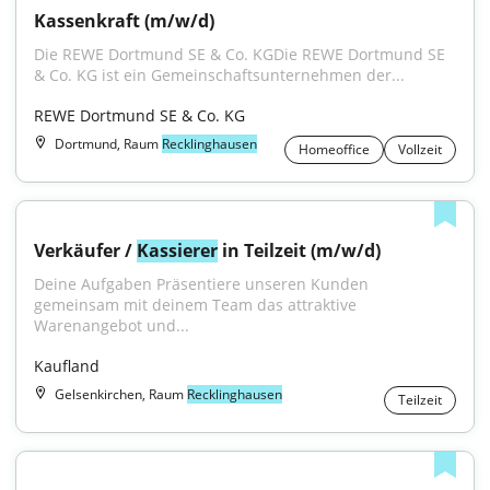
Kassenkraft (m/w/d)
Die REWE Dortmund SE & Co. KGDie REWE Dortmund SE 
& Co. KG ist ein Gemeinschaftsunternehmen der...
REWE Dortmund SE & Co. KG
Dortmund, Raum
Recklinghausen
Homeoffice
Vollzeit
Verkäufer / 
Kassierer
 in Teilzeit (m/w/d)
Deine Aufgaben Präsentiere unseren Kunden 
gemeinsam mit deinem Team das attraktive 
Warenangebot und...
Kaufland
Gelsenkirchen, Raum
Recklinghausen
Teilzeit