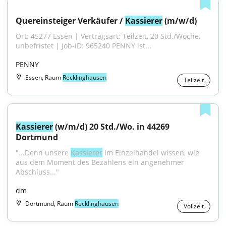
Quereinsteiger Verkäufer / 
Kassierer
 (m/w/d)
Ort: 45277 Essen | Vertragsart: Teilzeit, 20 Std./Woche, 
unbefristet | Job-ID: 965240 PENNY ist...
PENNY
Essen, Raum
Recklinghausen
Teilzeit
Kassierer
 (w/m/d) 20 Std./Wo. in 44269 
Dortmund
"...Denn unsere 
Kassierer
 im Einzelhandel wissen, wie 
aus dem Moment des Bezahlens ein angenehmer 
Abschluss..."
dm
Dortmund, Raum
Recklinghausen
Vollzeit