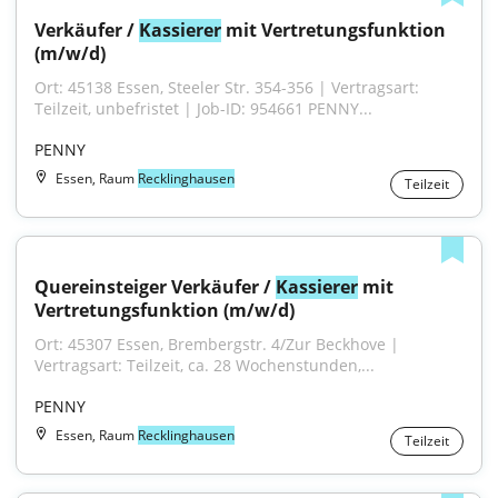
Verkäufer / 
Kassierer
 mit Vertretungsfunktion 
(m/w/d)
Ort: 45138 Essen, Steeler Str. 354-356 | Vertragsart: 
Teilzeit, unbefristet | Job-ID: 954661 PENNY...
PENNY
Essen, Raum
Recklinghausen
Teilzeit
Quereinsteiger Verkäufer / 
Kassierer
 mit 
Vertretungsfunktion (m/w/d)
Ort: 45307 Essen, Brembergstr. 4/Zur Beckhove | 
Vertragsart: Teilzeit, ca. 28 Wochenstunden,...
PENNY
Essen, Raum
Recklinghausen
Teilzeit