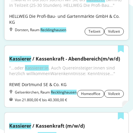
in Teilzeit (25-30 Stunden). HELLWEG Die Profi-Bau..."
HELLWEG Die Profi-Bau- und Gartenmärkte GmbH & Co. 
KG
Dorsten, Raum
Recklinghausen
Teilzeit
Vollzeit
Kassierer
 / Kassenkraft - Abendbereich(m/w/d)
"...oder 
Kassierer:in
. Auch Quereinsteiger:innen sind 
herzlich willkommenWarenkenntnisse: Kenntnisse..."
REWE Dortmund SE & Co. KG
Gelsenkirchen, Raum
Recklinghausen
Homeoffice
Vollzeit
Von 21.800,00 € bis 40.300,00 €
Kassierer
 / Kassenkraft (m/w/d)