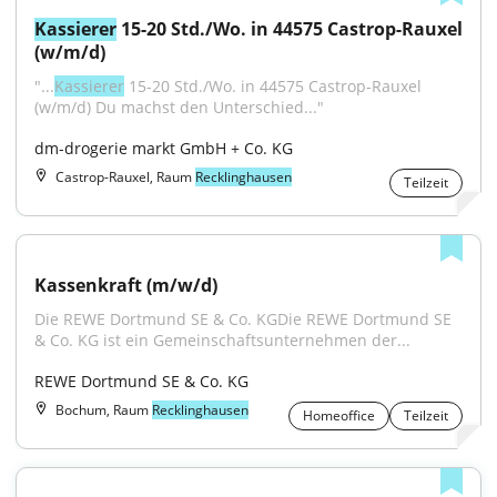
Kassierer
 15-20 Std./Wo. in 44575 Castrop-Rauxel 
(w/m/d)
"...
Kassierer
 15-20 Std./Wo. in 44575 Castrop-Rauxel 
(w/m/d) Du machst den Unterschied..."
dm-drogerie markt GmbH + Co. KG
Castrop-Rauxel, Raum
Recklinghausen
Teilzeit
Kassenkraft (m/w/d)
Die REWE Dortmund SE & Co. KGDie REWE Dortmund SE 
& Co. KG ist ein Gemeinschaftsunternehmen der...
REWE Dortmund SE & Co. KG
Bochum, Raum
Recklinghausen
Homeoffice
Teilzeit