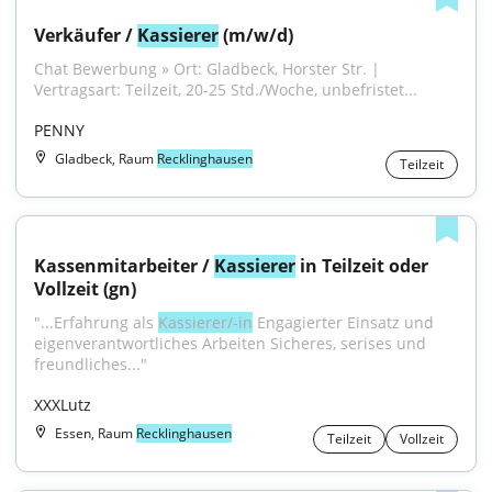
Verkäufer / 
Kassierer
 (m/w/d)
Chat Bewerbung » Ort: Gladbeck, Horster Str. | 
Vertragsart: Teilzeit, 20-25 Std./Woche, unbefristet...
PENNY
Gladbeck, Raum
Recklinghausen
Teilzeit
Kassenmitarbeiter / 
Kassierer
 in Teilzeit oder 
Vollzeit (gn)
"...Erfahrung als 
Kassierer/-in
 Engagierter Einsatz und 
eigenverantwortliches Arbeiten Sicheres, serises und 
freundliches..."
XXXLutz
Essen, Raum
Recklinghausen
Teilzeit
Vollzeit