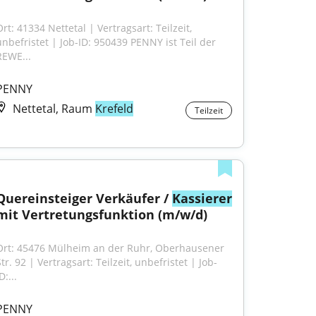
rt: 41334 Nettetal | Vertragsart: Teilzeit, 
unbefristet | Job-ID: 950439 PENNY ist Teil der 
REWE...
PENNY
Nettetal, Raum
Krefeld
Teilzeit
Quereinsteiger Verkäufer / 
Kassierer
mit Vertretungsfunktion (m/w/d)
Ort: 45476 Mülheim an der Ruhr, Oberhausener 
tr. 92 | Vertragsart: Teilzeit, unbefristet | Job-
D:...
PENNY