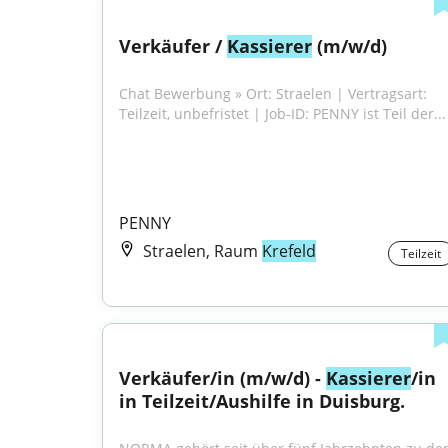
Verkäufer / 
Kassierer
 (m/w/d)
Chat Bewerbung » Ort: Straelen | Vertragsart: 
Teilzeit, unbefristet | Job-ID: PENNY ist Teil der...
PENNY
Straelen, Raum
Krefeld
Teilzeit
Verkäufer/in (m/w/d) - 
Kassierer
/in 
in Teilzeit/Aushilfe in Duisburg.