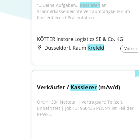
"...Deine Aufgaben...
Kassieren
 an 
Scannerkassenleichte Verräumtätigkeiten im 
KassenbereichPräsentation..."
KÖTTER Instore Logistics SE & Co. KG
Düsseldorf, Raum
Krefeld
Vollzeit
Verkäufer / 
Kassierer
 (m/w/d)
Ort: 41334 Nettetal | Vertragsart: Teilzeit, 
unbefristet | Job-ID: 950435 PENNY ist Teil der 
REWE...