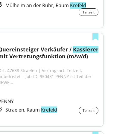
Mülheim an der Ruhr, Raum
Krefeld
Teilzeit
Quereinsteiger Verkäufer / 
Kassierer
mit Vertretungsfunktion (m/w/d)
rt: 47638 Straelen | Vertragsart: Teilzeit, 
unbefristet | Job-ID: 950431 PENNY ist Teil der 
REWE...
PENNY
Straelen, Raum
Krefeld
Teilzeit