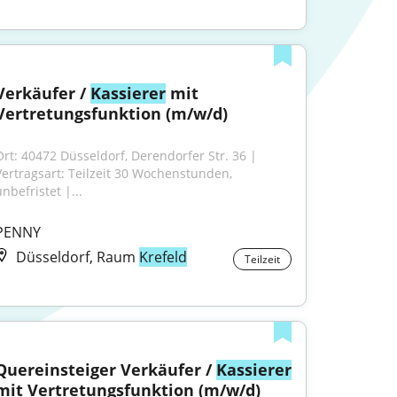
Verkäufer / 
Kassierer
 mit 
Vertretungsfunktion (m/w/d)
Ort: 40472 Düsseldorf, Derendorfer Str. 36 | 
Vertragsart: Teilzeit 30 Wochenstunden, 
nbefristet |...
PENNY
Düsseldorf, Raum
Krefeld
Teilzeit
Quereinsteiger Verkäufer / 
Kassierer
mit Vertretungsfunktion (m/w/d)