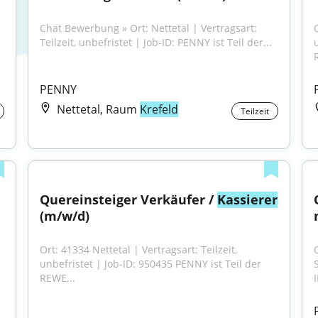
Chat Bewerbung » Ort: Nettetal | Vertragsart: 
O
Teilzeit, unbefristet | Job-ID: PENNY ist Teil der...
PENNY
Nettetal, Raum
Krefeld
Teilzeit
Quereinsteiger Verkäufer / 
Kassierer
(m/w/d)
Ort: 41334 Nettetal | Vertragsart: Teilzeit, 
unbefristet | Job-ID: 950435 PENNY ist Teil der 
S
REWE...
I