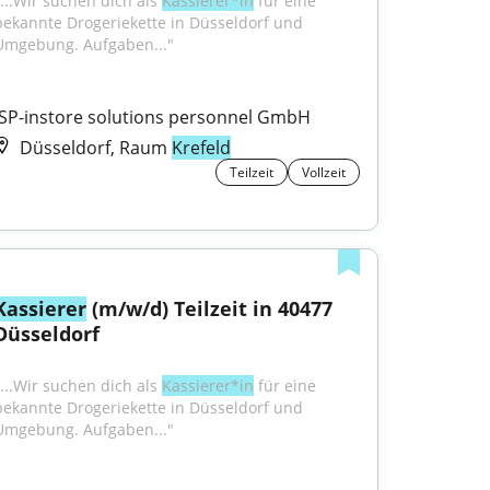
"...Wir suchen dich als 
Kassierer*in
 für eine 
bekannte Drogeriekette in Düsseldorf und 
Umgebung. Aufgaben..."
ISP-instore solutions personnel GmbH
Düsseldorf, Raum
Krefeld
Teilzeit
Vollzeit
Kassierer
 (m/w/d) Teilzeit in 40477 
Düsseldorf
"...Wir suchen dich als 
Kassierer*in
 für eine 
bekannte Drogeriekette in Düsseldorf und 
Umgebung. Aufgaben..."