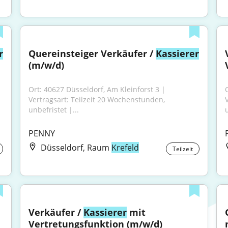
r
Quereinsteiger Verkäufer / 
Kassierer
(m/w/d)
Ort: 40627 Düsseldorf, Am Kleinforst 3 | 
Vertragsart: Teilzeit 20 Wochenstunden, 
unbefristet |...
u
PENNY
Düsseldorf, Raum
Krefeld
Teilzeit
Verkäufer / 
Kassierer
 mit 
Vertretungsfunktion (m/w/d)