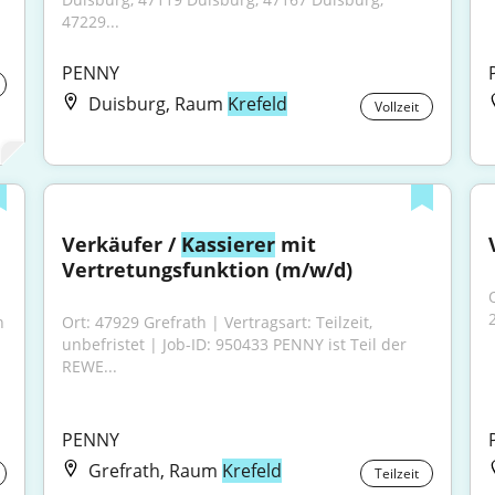
47229...
PENNY
Duisburg, Raum
Krefeld
Vollzeit
Verkäufer / 
Kassierer
 mit 
Vertretungsfunktion (m/w/d)
 
Ort: 47929 Grefrath | Vertragsart: Teilzeit, 
unbefristet | Job-ID: 950433 PENNY ist Teil der 
REWE...
PENNY
Grefrath, Raum
Krefeld
Teilzeit