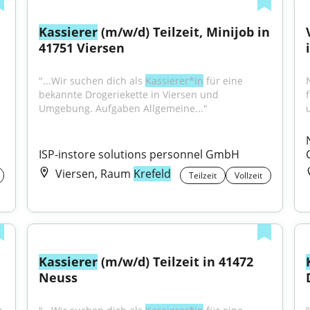
Kassierer
 (m/w/d) Teilzeit, Minijob in 
41751 Viersen
"...Wir suchen dich als 
Kassierer*in
 für eine 
bekannte Drogeriekette in Viersen und 
Umgebung. Aufgaben Allgemeine..."
u
ISP-instore solutions personnel GmbH
Viersen, Raum
Krefeld
Teilzeit
Vollzeit
Kassierer
 (m/w/d) Teilzeit in 41472 
Neuss