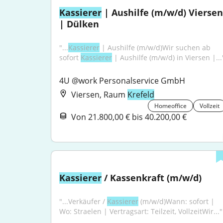
Kassierer
 | Aushilfe (m/w/d) Viersen 
| Dülken
"...
Kassierer
 | Aushilfe (m/w/d)Wir suchen ab 
sofort 
Kassierer
 | Aushilfe (m/w/d) in Viersen |...
4U @work Personalservice GmbH
Viersen, Raum
Krefeld
Homeoffice
Vollzeit
Von 21.800,00 € bis 40.200,00 €
Kassierer
 / Kassenkraft (m/w/d)
"...Verkäufer / 
Kassierer
 (m/w/d)Wann: sofort | 
Wo: Straelen | Vertragsart: Teilzeit, VollzeitWir..."