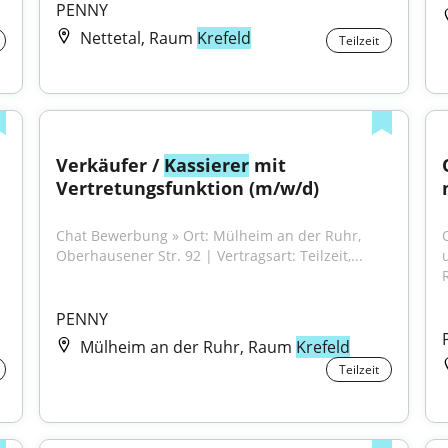
PENNY
Nettetal, Raum
Krefeld
Teilzeit
Verkäufer / 
Kassierer
 mit 
Vertretungsfunktion (m/w/d)
Chat Bewerbung » Ort: Mülheim an der Ruhr, 
O
Oberhausener Str. 92 | Vertragsart: Teilzeit,...
PENNY
Mülheim an der Ruhr, Raum
Krefeld
Teilzeit