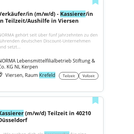
Verkäufer/in (m/w/d) - 
Kassierer
/in 
in Teilzeit/Aushilfe in Viersen
NORMA gehört seit über fünf Jahrzehnten zu den 
führenden deutschen Discount-Unternehmen 
nd setzt...
NORMA Lebensmittelfilialbetrieb Stiftung & 
Co. KG NL Kerpen
Viersen, Raum
Krefeld
Teilzeit
Vollzeit
Kassierer
 (m/w/d) Teilzeit in 40210 
Düsseldorf