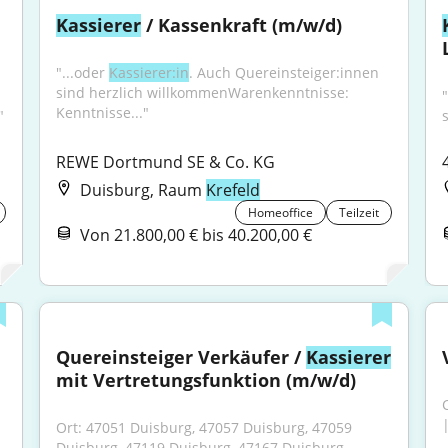
Kassierer
 / Kassenkraft (m/w/d)
"...oder 
Kassierer:in
. Auch Quereinsteiger:innen 
sind herzlich willkommenWarenkenntnisse: 
"
Kenntnisse..."
"
s
REWE Dortmund SE & Co. KG
Duisburg, Raum
Krefeld
Homeoffice
Teilzeit
Von 21.800,00 € bis 40.200,00 €
Quereinsteiger Verkäufer / 
Kassierer
mit Vertretungsfunktion (m/w/d)
|
Ort: 47051 Duisburg, 47057 Duisburg, 47059 
Duisburg, 47119 Duisburg, 47167 Duisburg, 