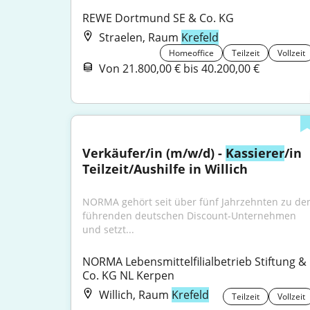
REWE Dortmund SE & Co. KG
Straelen, Raum
Krefeld
Homeoffice
Teilzeit
Vollzeit
Von 21.800,00 € bis 40.200,00 €
Verkäufer/in (m/w/d) - 
Kassierer
/in 
Teilzeit/Aushilfe in Willich
NORMA gehört seit über fünf Jahrzehnten zu den
führenden deutschen Discount-Unternehmen 
und setzt...
NORMA Lebensmittelfilialbetrieb Stiftung & 
Co. KG NL Kerpen
Willich, Raum
Krefeld
Teilzeit
Vollzeit