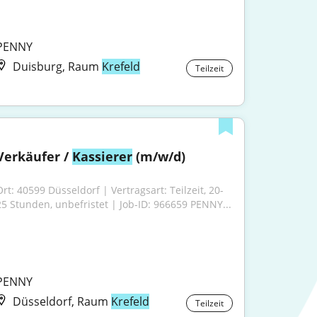
PENNY
Duisburg, Raum
Krefeld
Teilzeit
Verkäufer / 
Kassierer
 (m/w/d)
Ort: 40599 Düsseldorf | Vertragsart: Teilzeit, 20-
25 Stunden, unbefristet | Job-ID: 966659 PENNY...
PENNY
Düsseldorf, Raum
Krefeld
Teilzeit