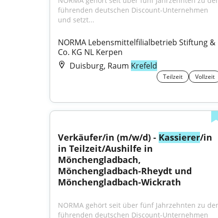
NORMA gehört seit über fünf Jahrzehnten zu den
führenden deutschen Discount-Unternehmen 
und setzt...
NORMA Lebensmittelfilialbetrieb Stiftung & 
Co. KG NL Kerpen
Duisburg, Raum
Krefeld
Teilzeit
Vollzeit
Verkäufer/in (m/w/d) - 
Kassierer
/in 
in Teilzeit/Aushilfe in 
Mönchengladbach, 
Mönchengladbach-Rheydt und 
Mönchengladbach-Wickrath
NORMA gehört seit über fünf Jahrzehnten zu den
führenden deutschen Discount-Unternehmen 