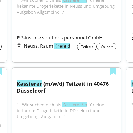
 
"...Wir suchen dich als 
Kassierer*in
 für eine 
bekannte Drogeriekette in Neuss und Umgebung. 
Aufgaben Allgemeine..."
ISP-instore solutions personnel GmbH
Neuss, Raum
Krefeld
Teilzeit
Vollzeit
Kassierer
 (m/w/d) Teilzeit in 40476 
Düsseldorf
"...Wir suchen dich als 
Kassierer*in
 für eine 
bekannte Drogeriekette in Düsseldorf und 
Umgebung. Aufgaben..."
 