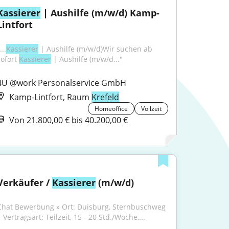
Kassierer
 | Aushilfe (m/w/d) Kamp-
Lintfort
...
Kassierer
 | Aushilfe (m/w/d)Wir suchen ab 
ofort 
Kassierer
 | Aushilfe (m/w/d..."
4U @work Personalservice GmbH
Kamp-Lintfort, Raum
Krefeld
Homeoffice
Vollzeit
Von 21.800,00 € bis 40.200,00 €
Verkäufer / 
Kassierer
 (m/w/d)
Chat Bewerbung » Ort: Duisburg, Sternbuschweg 
 Vertragsart: Teilzeit, 15 - 20 Std./Woche,...