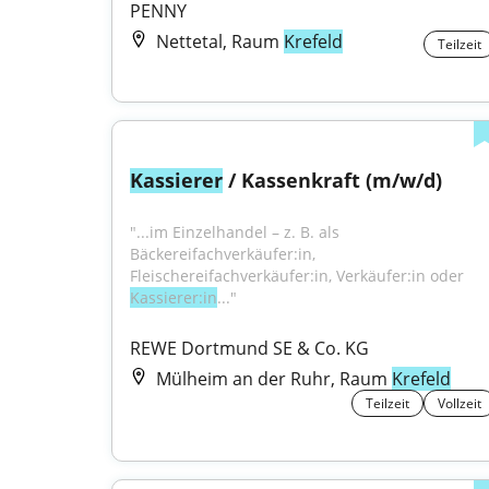
PENNY
Nettetal, Raum
Krefeld
Teilzeit
Kassierer
 / Kassenkraft (m/w/d)
"...im Einzelhandel – z. B. als 
Bäckereifachverkäufer:in, 
Fleischereifachverkäufer:in, Verkäufer:in oder 
Kassierer:in
..."
REWE Dortmund SE & Co. KG
Mülheim an der Ruhr, Raum
Krefeld
Teilzeit
Vollzeit