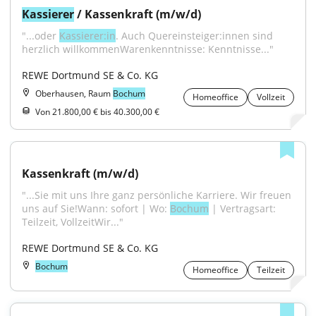
Kassierer
 / Kassenkraft (m/w/d)
"...oder 
Kassierer:in
. Auch Quereinsteiger:innen sind 
herzlich willkommenWarenkenntnisse: Kenntnisse..."
REWE Dortmund SE & Co. KG
Oberhausen, Raum
Bochum
Homeoffice
Vollzeit
Von 21.800,00 € bis 40.300,00 €
Kassenkraft (m/w/d)
"...Sie mit uns Ihre ganz persönliche Karriere. Wir freuen 
uns auf Sie!Wann: sofort | Wo: 
Bochum
 | Vertragsart: 
Teilzeit, VollzeitWir..."
REWE Dortmund SE & Co. KG
Bochum
Homeoffice
Teilzeit