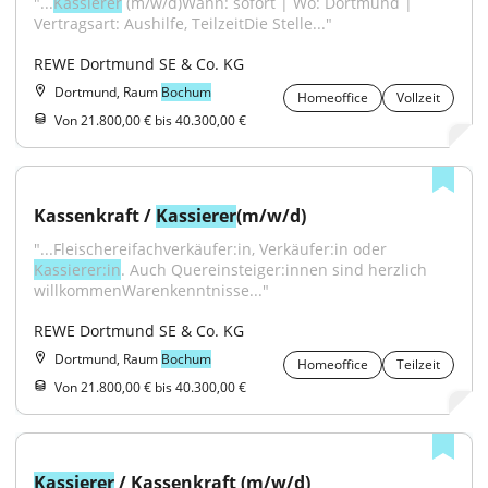
"...
Kassierer
 (m/w/d)Wann: sofort | Wo: Dortmund | 
Vertragsart: Aushilfe, TeilzeitDie Stelle..."
REWE Dortmund SE & Co. KG
Dortmund, Raum
Bochum
Homeoffice
Vollzeit
Von 21.800,00 € bis 40.300,00 €
Kassenkraft / 
Kassierer
(m/w/d)
"...Fleischereifachverkäufer:in, Verkäufer:in oder 
Kassierer:in
. Auch Quereinsteiger:innen sind herzlich 
willkommenWarenkenntnisse..."
REWE Dortmund SE & Co. KG
Dortmund, Raum
Bochum
Homeoffice
Teilzeit
Von 21.800,00 € bis 40.300,00 €
Kassierer
 / Kassenkraft (m/w/d)