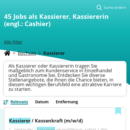
Suche ändern
45
Jobs als Kassierer, Kassiererin
(engl.: Cashier)
Alle Filter
>
Bochum
>
Kassierer
Als Kassierer oder Kassiererin tragen Sie
maßgeblich zum Kundenservice in Einzelhandel
und Gastronomie bei. Entdecken Sie diverse
Stellenangebote, die Ihnen die Chance bieten, in
diesem wichtigen Berufsfeld eine attraktive Karriere
zu starten.
Relevanz
Datum
Entfernung
Kassierer
 / Kassenkraft (m/w/d)
"...Verkäufer / 
Kassierer
 (m/w/d)Wann: sofort | Wo: 