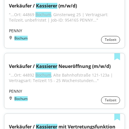
Verkäufer / 
Kassierer
 (m/w/d)
"...Ort: 44869 
Bochum
, Ginsterweg 25 | Vertragsart: 
Teilzeit, unbefristet | Job-ID: 954165 PENNY..."
PENNY
Bochum
Teilzeit
Verkäufer / 
Kassierer
 Neueröffnung (m/w/d)
"...Ort: 44892 
Bochum
, Alte Bahnhofstraße 121-123a | 
Vertragsart: Teilzeit 15 - 25 Wochenstunden..."
PENNY
Bochum
Teilzeit
Verkäufer / 
Kassierer
 mit Vertretungsfunktion 