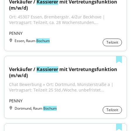
Verkäufer / 
Kassierer
 mit Vertretungsfunktion 
(m/w/d)
Ort: 45307 Essen, Brembergstr. 4/Zur Beckhove | 
Vertragsart: Teilzeit, ca. 28 Wochenstunden,...
PENNY
Essen, Raum
Bochum
Teilzeit
Verkäufer / 
Kassierer
 mit Vertretungsfunktion 
(m/w/d)
Chat Bewerbung » Ort: Dortmund, Münsterstraße a | 
Vertragsart: Teilzeit 25 Std./Woche, unbefristet...
PENNY
Dortmund, Raum
Bochum
Teilzeit