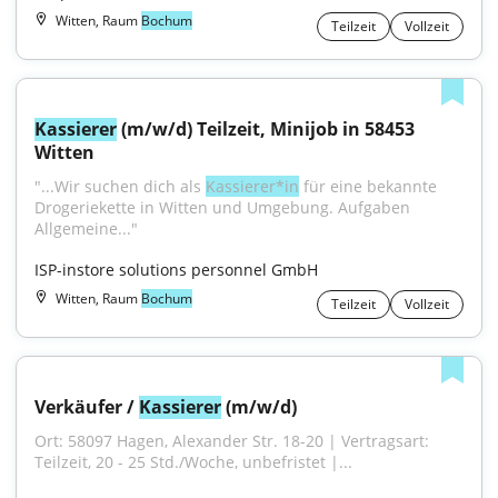
Witten, Raum
Bochum
Teilzeit
Vollzeit
Kassierer
 (m/w/d) Teilzeit, Minijob in 58453 
Witten
"...Wir suchen dich als 
Kassierer*in
 für eine bekannte 
Drogeriekette in Witten und Umgebung. Aufgaben 
Allgemeine..."
ISP-instore solutions personnel GmbH
Witten, Raum
Bochum
Teilzeit
Vollzeit
Verkäufer / 
Kassierer
 (m/w/d)
Ort: 58097 Hagen, Alexander Str. 18-20 | Vertragsart: 
Teilzeit, 20 - 25 Std./Woche, unbefristet |...