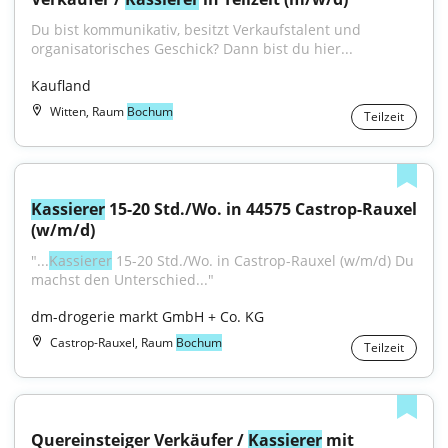
Du bist kommunikativ, besitzt Verkaufstalent und 
organisatorisches Geschick? Dann bist du hier...
Kaufland
Witten, Raum
Bochum
Teilzeit
Kassierer
 15-20 Std./Wo. in 44575 Castrop-Rauxel 
(w/m/d)
"...
Kassierer
 15-20 Std./Wo. in Castrop-Rauxel (w/m/d) Du 
machst den Unterschied..."
dm-drogerie markt GmbH + Co. KG
Castrop-Rauxel, Raum
Bochum
Teilzeit
Quereinsteiger Verkäufer / 
Kassierer
 mit 