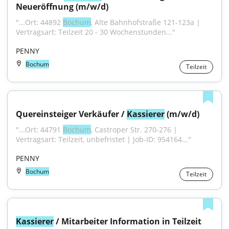
Neueröffnung (m/w/d)
"...Ort: 44892 
Bochum
, Alte Bahnhofstraße 121-123a | 
Vertragsart: Teilzeit 20 - 30 Wochenstunden..."
PENNY
Bochum
Teilzeit
Quereinsteiger Verkäufer / 
Kassierer
 (m/w/d)
"...Ort: 44791 
Bochum
, Castroper Str. 270-276 | 
Vertragsart: Teilzeit, unbefristet | Job-ID: 954164..."
PENNY
Bochum
Teilzeit
Kassierer
 / Mitarbeiter Information in Teilzeit 