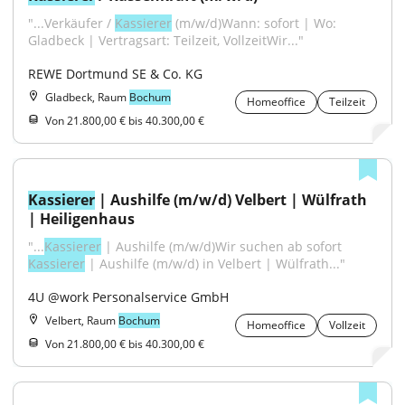
"...Verkäufer / 
Kassierer
 (m/w/d)Wann: sofort | Wo: 
Gladbeck | Vertragsart: Teilzeit, VollzeitWir..."
REWE Dortmund SE & Co. KG
Gladbeck, Raum
Bochum
Homeoffice
Teilzeit
Von 21.800,00 € bis 40.300,00 €
Kassierer
 | Aushilfe (m/w/d) Velbert | Wülfrath 
| Heiligenhaus
"...
Kassierer
 | Aushilfe (m/w/d)Wir suchen ab sofort 
Kassierer
 | Aushilfe (m/w/d) in Velbert | Wülfrath..."
4U @work Personalservice GmbH
Velbert, Raum
Bochum
Homeoffice
Vollzeit
Von 21.800,00 € bis 40.300,00 €