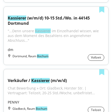
Kassierer
 (w/m/d) 10-15 Std./Wo. in 44145 
Dortmund
"...Denn unsere 
Kassierer
 im Einzelhandel wissen, wie 
aus dem Moment des Bezahlens ein angenehmer 
Abschluss..."
dm
Dortmund, Raum
Bochum
Vollzeit
Verkäufer / 
Kassierer
 (m/w/d)
Chat Bewerbung » Ort: Gladbeck, Horster Str. | 
Vertragsart: Teilzeit, 20-25 Std./Woche, unbefristet...
PENNY
Gladbeck, Raum
Bochum
Teilzeit