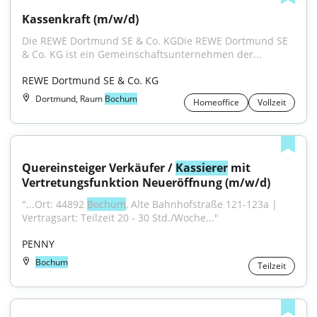
Kassenkraft (m/w/d)
Die REWE Dortmund SE & Co. KGDie REWE Dortmund SE 
& Co. KG ist ein Gemeinschaftsunternehmen der...
REWE Dortmund SE & Co. KG
Dortmund, Raum
Bochum
Homeoffice
Vollzeit
Quereinsteiger Verkäufer / 
Kassierer
 mit 
Vertretungsfunktion Neueröffnung (m/w/d)
"...Ort: 44892 
Bochum
, Alte Bahnhofstraße 121-123a | 
Vertragsart: Teilzeit 20 - 30 Std./Woche..."
PENNY
Bochum
Teilzeit