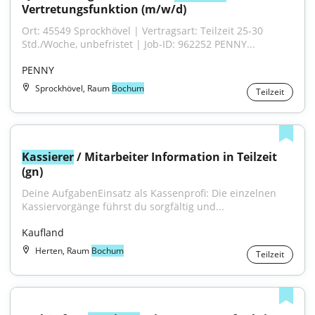
Vertretungsfunktion (m/w/d)
Ort: 45549 Sprockhövel | Vertragsart: Teilzeit 25-30 
Std./Woche, unbefristet | Job-ID: 962252 PENNY...
PENNY
Sprockhövel, Raum
Bochum
Teilzeit
Kassierer
 / Mitarbeiter Information in Teilzeit 
(gn)
Deine AufgabenEinsatz als Kassenprofi: Die einzelnen 
Kassiervorgänge führst du sorgfältig und...
Kaufland
Herten, Raum
Bochum
Teilzeit