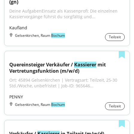
(gn)
Deine AufgabenEinsatz als Kassenprofi: Die einzelnen 
Kassiervorgänge führst du sorgfältig und...
Kaufland
Gelsenkirchen, Raum
Bochum
Teilzeit
Quereinsteiger Verkäufer / 
Kassierer
 mit 
Vertretungsfunktion (m/w/d)
Ort: 45894 Gelsenkirchen | Vertragsart: Teilzeit, 25-30 
Std./Woche, unbefristet | Job-ID: 965646...
PENNY
Gelsenkirchen, Raum
Bochum
Teilzeit
Verkäufer / 
Kassierer
 in Teilzeit (m/w/d)