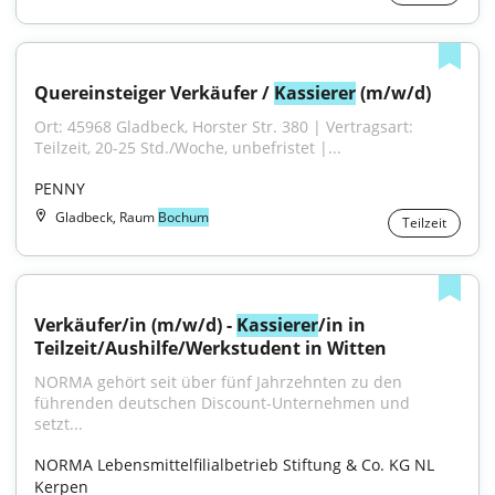
Quereinsteiger Verkäufer / 
Kassierer
 (m/w/d)
Ort: 45968 Gladbeck, Horster Str. 380 | Vertragsart: 
Teilzeit, 20-25 Std./Woche, unbefristet |...
PENNY
Gladbeck, Raum
Bochum
Teilzeit
Verkäufer/in (m/w/d) - 
Kassierer
/in in 
Teilzeit/Aushilfe/Werkstudent in Witten
NORMA gehört seit über fünf Jahrzehnten zu den 
führenden deutschen Discount-Unternehmen und 
setzt...
NORMA Lebensmittelfilialbetrieb Stiftung & Co. KG NL 
Kerpen