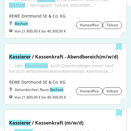
Bochum
 | Vertragsart: Teilzeit, VollzeitWir..."
REWE Dortmund SE & Co. KG
Bochum
Homeoffice
Teilzeit
Von 21.800,00 € bis 40.300,00 €
Kassierer
 / Kassenkraft - Abendbereich(m/w/d)
"...oder 
Kassierer:in
. Auch Quereinsteiger:innen sind 
herzlich willkommenWarenkenntnisse: Kenntnisse..."
REWE Dortmund SE & Co. KG
Gelsenkirchen, Raum
Bochum
Homeoffice
Vollzeit
Von 21.800,00 € bis 40.300,00 €
Kassierer
 / Kassenkraft (m/w/d)