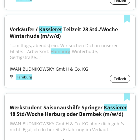
Teilzeit
Verkäufer / 
Kassierer
 Teilzeit 28 Std./Woche 
Winterhude (m/w/d)
"...mittags, abends) ein. Wir suchen Dich in unserer 
Filiale: - Arbeitsort: 
Hamburg
-Winterhude, 
Gertigstraße..."
IWAN BUDNIKOWSKY GmbH & Co. KG
Hamburg
Teilzeit
Werkstudent Saisonaushilfe Springer 
Kassierer
18 Std/Woche Harburg oder Barmbek (m/w/d)
IWAN BUDNIKOWSKY GmbH & Co. KG ohne dich geht's 
nicht. Egal, ob du bereits Erfahrung im Verkauf...