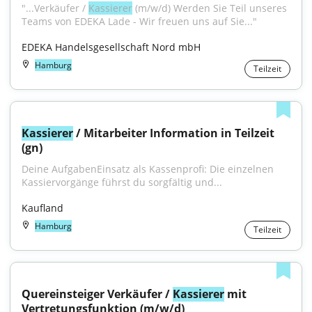
"...Verkäufer / 
Kassierer
 (m/w/d) Werden Sie Teil unseres 
Teams von EDEKA Lade - Wir freuen uns auf Sie..."
EDEKA Handelsgesellschaft Nord mbH
Hamburg
Teilzeit
Kassierer
 / Mitarbeiter Information in Teilzeit 
(gn)
Deine AufgabenEinsatz als Kassenprofi: Die einzelnen 
Kassiervorgänge führst du sorgfältig und...
Kaufland
Hamburg
Teilzeit
Quereinsteiger Verkäufer / 
Kassierer
 mit 
Vertretungsfunktion (m/w/d)