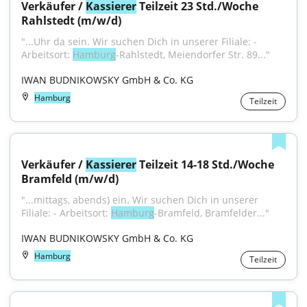
Verkäufer / 
Kassierer
 Teilzeit 23 Std./Woche 
Rahlstedt (m/w/d)
"...Uhr da sein. Wir suchen Dich in unserer Filiale: - 
Arbeitsort: 
Hamburg
-Rahlstedt, Meiendorfer Str. 89..."
IWAN BUDNIKOWSKY GmbH & Co. KG
Hamburg
Teilzeit
Verkäufer / 
Kassierer
 Teilzeit 14-18 Std./Woche 
Bramfeld (m/w/d)
"...mittags, abends) ein. Wir suchen Dich in unserer 
Filiale: - Arbeitsort: 
Hamburg
-Bramfeld, Bramfelder..."
IWAN BUDNIKOWSKY GmbH & Co. KG
Hamburg
Teilzeit