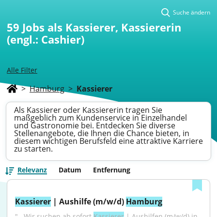
Suche ändern
59
Jobs als Kassierer, Kassiererin
(engl.: Cashier)
Alle Filter
>
Hamburg
>
Kassierer
Als Kassierer oder Kassiererin tragen Sie
maßgeblich zum Kundenservice in Einzelhandel
und Gastronomie bei. Entdecken Sie diverse
Stellenangebote, die Ihnen die Chance bieten, in
diesem wichtigen Berufsfeld eine attraktive Karriere
zu starten.
Relevanz
Datum
Entfernung
Kassierer
 | Aushilfe (m/w/d) 
Hamburg
"...Wir suchen ab sofort 
Kassierer
 | Aushilfen (m/w/d) in 