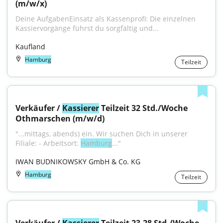
(m/w/x)
Deine AufgabenEinsatz als Kassenprofi: Die einzelnen 
Kassiervorgänge führst du sorgfältig und...
Kaufland
Hamburg
Teilzeit
Verkäufer / 
Kassierer
 Teilzeit 32 Std./Woche 
Othmarschen (m/w/d)
"...mittags, abends) ein. Wir suchen Dich in unserer 
Filiale: - Arbeitsort: 
Hamburg
..."
IWAN BUDNIKOWSKY GmbH & Co. KG
Hamburg
Teilzeit