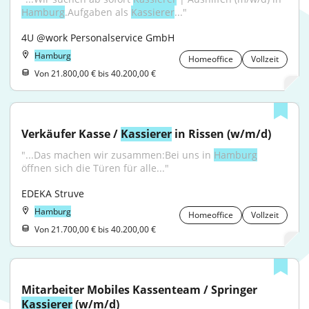
Hamburg
.Aufgaben als 
Kassierer
..."
4U @work Personalservice GmbH
Hamburg
Homeoffice
Vollzeit
Von 21.800,00 € bis 40.200,00 €
Verkäufer Kasse / 
Kassierer
 in Rissen (w/m/d)
"...Das machen wir zusammen:Bei uns in 
Hamburg
öffnen sich die Türen für alle..."
EDEKA Struve
Hamburg
Homeoffice
Vollzeit
Von 21.700,00 € bis 40.200,00 €
Mitarbeiter Mobiles Kassenteam / Springer 
Kassierer
 (w/m/d)