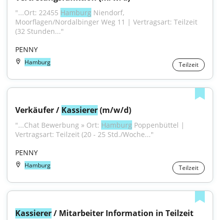
"...Ort: 22455 
Hamburg
 Niendorf, 
Moorflagen/Nordalbinger Weg 11 | Vertragsart: Teilzeit 
(32 Stunden..."
PENNY
Hamburg
Teilzeit
Verkäufer / 
Kassierer
 (m/w/d)
"...Chat Bewerbung » Ort: 
Hamburg
 Poppenbüttel | 
Vertragsart: Teilzeit (20 - 25 Std./Woche..."
PENNY
Hamburg
Teilzeit
Kassierer
 / Mitarbeiter Information in Teilzeit 