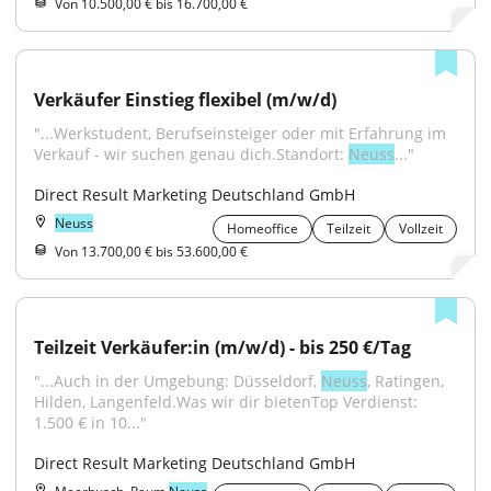
Von 10.500,00 € bis 16.700,00 €
Verkäufer Einstieg flexibel (m/w/d)
"...Werkstudent, Berufseinsteiger oder mit Erfahrung im 
Verkauf - wir suchen genau dich.Standort: 
Neuss
..."
Direct Result Marketing Deutschland GmbH
Neuss
Homeoffice
Teilzeit
Vollzeit
Von 13.700,00 € bis 53.600,00 €
Teilzeit Verkäufer:in (m/w/d) - bis 250 €/Tag
"...Auch in der Umgebung: Düsseldorf, 
Neuss
, Ratingen, 
Hilden, Langenfeld.Was wir dir bietenTop Verdienst: 
1.500 € in 10..."
Direct Result Marketing Deutschland GmbH