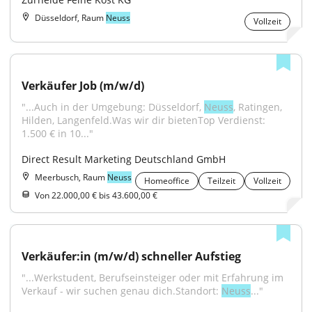
Düsseldorf, Raum
Neuss
Vollzeit
Verkäufer Job (m/w/d)
"...Auch in der Umgebung: Düsseldorf, 
Neuss
, Ratingen, 
Hilden, Langenfeld.Was wir dir bietenTop Verdienst: 
1.500 € in 10..."
Direct Result Marketing Deutschland GmbH
Meerbusch, Raum
Neuss
Homeoffice
Teilzeit
Vollzeit
Von 22.000,00 € bis 43.600,00 €
Verkäufer:in (m/w/d) schneller Aufstieg
"...Werkstudent, Berufseinsteiger oder mit Erfahrung im 
Verkauf - wir suchen genau dich.Standort: 
Neuss
..."