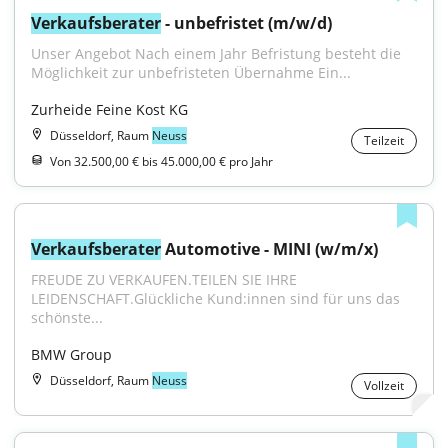
Verkaufsberater
 - unbefristet (m/w/d)
Unser Angebot Nach einem Jahr Befristung besteht die 
Möglichkeit zur unbefristeten Übernahme Ein...
Zurheide Feine Kost KG
Düsseldorf, Raum
Neuss
Teilzeit
Von 32.500,00 € bis 45.000,00 € pro Jahr
Verkaufsberater
 Automotive - MINI (w/m/x)
FREUDE ZU VERKAUFEN.TEILEN SIE IHRE 
LEIDENSCHAFT.Glückliche Kund:innen sind für uns das 
schönste...
BMW Group
Düsseldorf, Raum
Neuss
Vollzeit