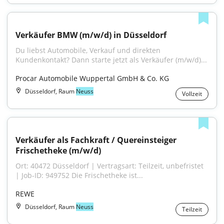
Verkäufer BMW (m/w/d) in Düsseldorf
Du liebst Automobile, Verkauf und direkten 
Kundenkontakt? Dann starte jetzt als Verkäufer (m/w/d)...
Procar Automobile Wuppertal GmbH & Co. KG
Düsseldorf, Raum
Neuss
Vollzeit
Verkäufer als Fachkraft / Quereinsteiger 
Frischetheke (m/w/d)
Ort: 40472 Düsseldorf | Vertragsart: Teilzeit, unbefristet 
| Job-ID: 949752 Die Frischetheke ist...
REWE
Düsseldorf, Raum
Neuss
Teilzeit