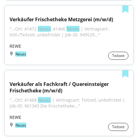
Verkäufer Frischetheke Metzgerei (m/w/d)
"...Ort: 41472 
Neuss
, 41466 
Neuss
 | Vertragsart: 
Voll-/Teilzeit, unbefristet | Job-ID: 949529..."
REWE
Neuss
Teilzeit
Verkäufer als Fachkraft / Quereinsteiger 
Frischetheke (m/w/d)
"...Ort: 41468 
Neuss
 | Vertragsart: Teilzeit, unbefristet | 
Job-ID: 961343 Die Frischetheke..."
REWE
Neuss
Teilzeit