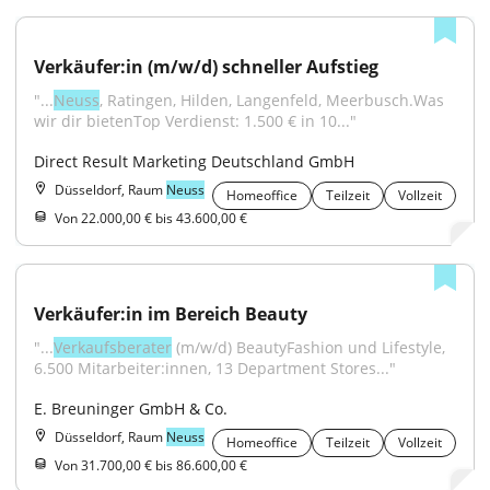
Verkäufer:in (m/w/d) schneller Aufstieg
"...
Neuss
, Ratingen, Hilden, Langenfeld, Meerbusch.Was 
wir dir bietenTop Verdienst: 1.500 € in 10..."
Direct Result Marketing Deutschland GmbH
Düsseldorf, Raum
Neuss
Homeoffice
Teilzeit
Vollzeit
Von 22.000,00 € bis 43.600,00 €
Verkäufer:in im Bereich Beauty
"...
Verkaufsberater
 (m/w/d) BeautyFashion und Lifestyle, 
6.500 Mitarbeiter:innen, 13 Department Stores..."
E. Breuninger GmbH & Co.
Düsseldorf, Raum
Neuss
Homeoffice
Teilzeit
Vollzeit
Von 31.700,00 € bis 86.600,00 €