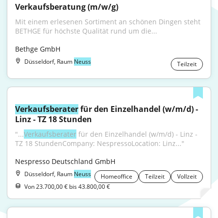
Verkaufsberatung (m/w/g)
Mit einem erlesenen Sortiment an schönen Dingen steht 
BETHGE für höchste Qualität rund um die...
Bethge GmbH
Düsseldorf, Raum
Neuss
Teilzeit
Verkaufsberater
 für den Einzelhandel (w/m/d) - 
Linz - TZ 18 Stunden
"...
Verkaufsberater
 für den Einzelhandel (w/m/d) - Linz - 
TZ 18 StundenCompany: NespressoLocation: Linz..."
Nespresso Deutschland GmbH
Düsseldorf, Raum
Neuss
Homeoffice
Teilzeit
Vollzeit
Von 23.700,00 € bis 43.800,00 €