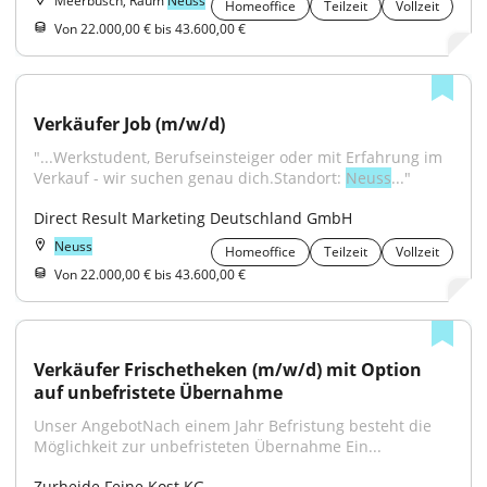
Meerbusch, Raum
Neuss
Homeoffice
Teilzeit
Vollzeit
Von 22.000,00 € bis 43.600,00 €
Verkäufer Job (m/w/d)
"...Werkstudent, Berufseinsteiger oder mit Erfahrung im 
Verkauf - wir suchen genau dich.Standort: 
Neuss
..."
Direct Result Marketing Deutschland GmbH
Neuss
Homeoffice
Teilzeit
Vollzeit
Von 22.000,00 € bis 43.600,00 €
Verkäufer Frischetheken (m/w/d) mit Option 
auf unbefristete Übernahme
Unser AngebotNach einem Jahr Befristung besteht die 
Möglichkeit zur unbefristeten Übernahme Ein...
Zurheide Feine Kost KG