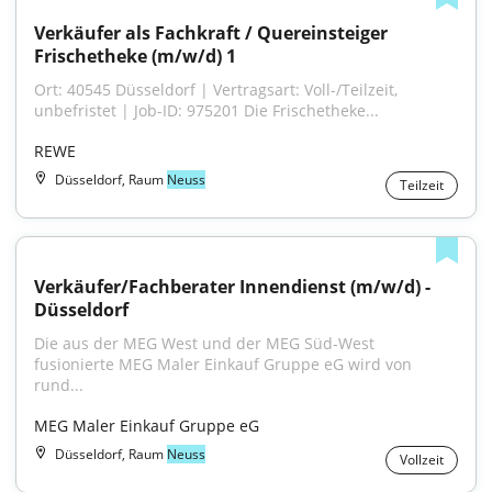
Verkäufer als Fachkraft / Quereinsteiger 
Frischetheke (m/w/d) 1
Ort: 40545 Düsseldorf | Vertragsart: Voll-/Teilzeit, 
unbefristet | Job-ID: 975201 Die Frischetheke...
REWE
Düsseldorf, Raum
Neuss
Teilzeit
Verkäufer/Fachberater Innendienst (m/w/d) - 
Düsseldorf
Die aus der MEG West und der MEG Süd-West 
fusionierte MEG Maler Einkauf Gruppe eG wird von 
rund...
MEG Maler Einkauf Gruppe eG
Düsseldorf, Raum
Neuss
Vollzeit