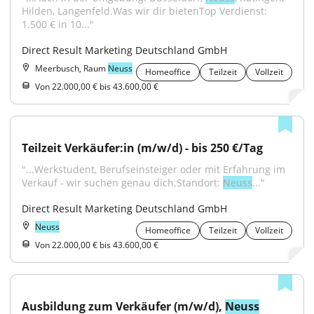
Hilden, Langenfeld.Was wir dir bietenTop Verdienst: 
1.500 € in 10..."
Direct Result Marketing Deutschland GmbH
Meerbusch, Raum
Neuss
Homeoffice
Teilzeit
Vollzeit
Von 22.000,00 € bis 43.600,00 €
Teilzeit Verkäufer:in (m/w/d) - bis 250 €/Tag
"...Werkstudent, Berufseinsteiger oder mit Erfahrung im 
Verkauf - wir suchen genau dich.Standort: 
Neuss
..."
Direct Result Marketing Deutschland GmbH
Neuss
Homeoffice
Teilzeit
Vollzeit
Von 22.000,00 € bis 43.600,00 €
Ausbildung zum Verkäufer (m/w/d), 
Neuss