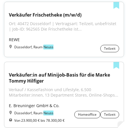
Verkäufer Frischetheke (m/w/d)
Ort: 40472 Düsseldorf | Vertragsart: Teilzeit, unbefristet 
| Job-ID: 962565 Die Frischetheke ist...
REWE
Düsseldorf, Raum
Neuss
Teilzeit
Verkäufer:in auf Minijob-Basis für die Marke 
Tommy Hilfiger
Verkauf / KasseFashion und Lifestyle, 6.500 
Mitarbeiter:innen, 13 Department Stores, Online-Shops...
E. Breuninger GmbH & Co.
Düsseldorf, Raum
Neuss
Homeoffice
Teilzeit
Von 23.900,00 € bis 78.300,00 €