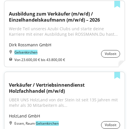
Ausbildung zum Verkäufer (m/w/d) / 
Einzelhandelskaufmann (m/w/d) – 2026
Werde Teil unseres Azubi Clubs und starte deine 
Karriere mit einer Ausbildung bei ROSSMANN.Du hast...
Dirk Rossmann GmbH
Gelsenkirchen
Vollzeit
Von 23.600,00 € bis 43.800,00 €
Verkäufer / Vertriebsinnendienst 
Holzfachhandel (m/w/d)
ÜBER UNS HolzLand von der Stein ist seit 135 Jahren mit 
mehr als 30 Mitarbeitern als...
HolzLand GmbH
Essen, Raum
Gelsenkirchen
Vollzeit