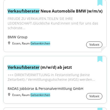
Verkaufsberater
 Neue Automobile BMW (w/m/x)
FREUDE ZU VERKAUFEN.TEILEN SIE IHRE 
LEIDENSCHAFT.Glückliche Kund:innen sind für uns das 
schönste...
BMW Group
Essen, Raum
Gelsenkirchen
Vollzeit
Verkaufsberater
 (m/w/d) ab jetzt
+++ DIREKTVERMITTLUNG in Festanstellung (keine 
Zeitarbeit) / Vermittlungsgutscheine (AVGS) werden...
RADAS Jobbörse & Personalvermittlung GmbH
Essen, Raum
Gelsenkirchen
Vollzeit