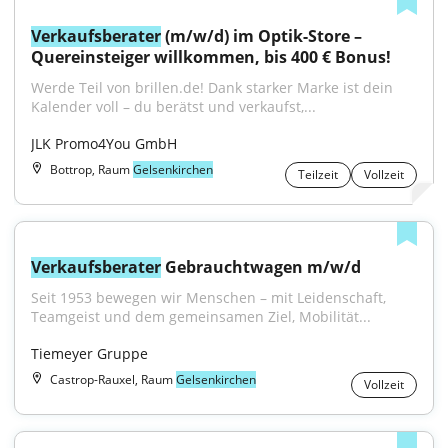
Verkaufsberater
 (m/w/d) im Optik-Store – 
Quereinsteiger willkommen, bis 400 € Bonus!
Werde Teil von brillen.de! Dank starker Marke ist dein 
Kalender voll – du berätst und verkaufst,...
JLK Promo4You GmbH
Bottrop, Raum
Gelsenkirchen
Teilzeit
Vollzeit
Verkaufsberater
 Gebrauchtwagen m/w/d
Seit 1953 bewegen wir Menschen – mit Leidenschaft, 
Teamgeist und dem gemeinsamen Ziel, Mobilität...
Tiemeyer Gruppe
Castrop-Rauxel, Raum
Gelsenkirchen
Vollzeit