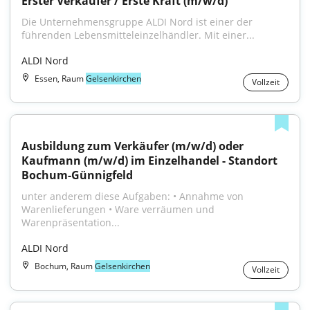
Erster Verkäufer / Erste Kraft (m/w/d)
Die Unternehmensgruppe ALDI Nord ist einer der 
führenden Lebensmitteleinzelhändler. Mit einer...
ALDI Nord
Essen, Raum
Gelsenkirchen
Vollzeit
Ausbildung zum Verkäufer (m/w/d) oder 
Kaufmann (m/w/d) im Einzelhandel - Standort 
Bochum-Günnigfeld
unter anderem diese Aufgaben: • Annahme von 
Warenlieferungen • Ware verräumen und 
Warenpräsentation...
ALDI Nord
Bochum, Raum
Gelsenkirchen
Vollzeit