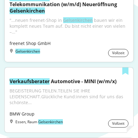
Telekommunikation (w/m/d) Neueröffnung 
Gelsenkirchen
"...neuen freenet-Shop in 
Gelsenkirchen
 bauen wir ein 
komplett neues Team auf. Du bist nicht einer von vielen 
–..."
freenet Shop GmbH
Gelsenkirchen
Vollzeit
Verkaufsberater
 Automotive - MINI (w/m/x)
BEGEISTERUNG TEILEN.TEILEN SIE IHRE 
LEIDENSCHAFT.Glückliche Kund:innen sind für uns das 
schönste...
BMW Group
Essen, Raum
Gelsenkirchen
Vollzeit