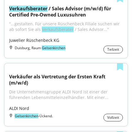
Verkaufsberater
 / Sales Advisor (m/w/d) für 
Certified Pre-Owned Luxusuhren
"...gestalten. Für unsere Rüschenbeck Filiale suchen wir 
ab sofort Sie als 
Verkaufsberater
 / Sales Advisor..."
Juwelier Rüschenbeck KG
Duisburg, Raum
Gelsenkirchen
Teilzeit
Verkäufer als Vertretung der Ersten Kraft 
(m/w/d)
Die Unternehmensgruppe ALDI Nord ist einer der 
führenden Lebensmitteleinzelhändler. Mit einer...
ALDI Nord
Gelsenkirchen
-Ückend.
Vollzeit