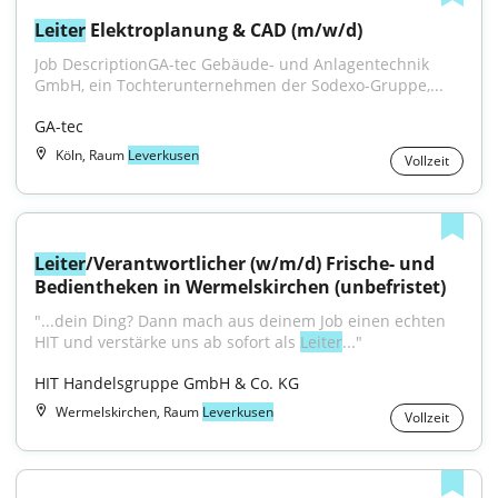
Leiter
 Elektroplanung & CAD (m/w/d)
Job DescriptionGA-tec Gebäude- und Anlagentechnik 
GmbH, ein Tochterunternehmen der Sodexo-Gruppe,...
GA-tec
Köln, Raum
Leverkusen
Vollzeit
Leiter
/Verantwortlicher (w/m/d) Frische- und 
Bedientheken in Wermelskirchen (unbefristet)
"...dein Ding? Dann mach aus deinem Job einen echten 
HIT und verstärke uns ab sofort als 
Leiter
..."
HIT Handelsgruppe GmbH & Co. KG
Wermelskirchen, Raum
Leverkusen
Vollzeit