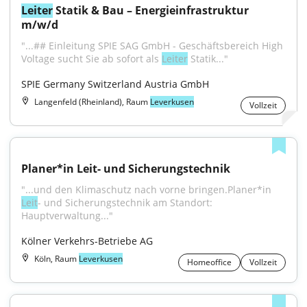
Leiter
 Statik & Bau – Energieinfrastruktur 
m/w/d
"...## Einleitung SPIE SAG GmbH - Geschäftsbereich High 
Voltage sucht Sie ab sofort als 
Leiter
 Statik..."
SPIE Germany Switzerland Austria GmbH
Langenfeld (Rheinland), Raum
Leverkusen
Vollzeit
Planer*in Leit- und Sicherungstechnik
"...und den Klimaschutz nach vorne bringen.Planer*in 
Leit
- und Sicherungstechnik am Standort: 
Hauptverwaltung..."
Kölner Verkehrs-Betriebe AG
Köln, Raum
Leverkusen
Homeoffice
Vollzeit