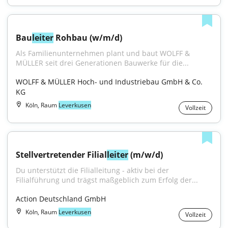
Bau
leiter
 Rohbau (w/m/d)
Als Familienunternehmen plant und baut WOLFF & 
MÜLLER seit drei Generationen Bauwerke für die...
WOLFF & MÜLLER Hoch- und Industriebau GmbH & Co. 
KG
Köln, Raum
Leverkusen
Vollzeit
Stellvertretender Filial
leiter
 (m/w/d)
Du unterstützt die Filialleitung - aktiv bei der 
Filialführung und trägst maßgeblich zum Erfolg der...
Action Deutschland GmbH
Köln, Raum
Leverkusen
Vollzeit