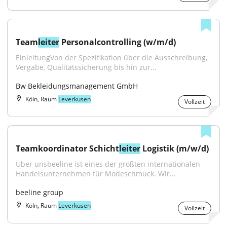
Team
leiter
 Personalcontrolling (w/m/d)
EinleitungVon der Spezifikation über die Ausschreibung, 
Vergabe, Qualitätssicherung bis hin zur...
Bw Bekleidungsmanagement GmbH
Köln, Raum
Leverkusen
Vollzeit
Teamkoordinator Schicht
leiter
 Logistik (m/w/d)
Über unsbeeline ist eines der größten internationalen 
Handelsunternehmen für Modeschmuck. Wir...
beeline group
Köln, Raum
Leverkusen
Vollzeit