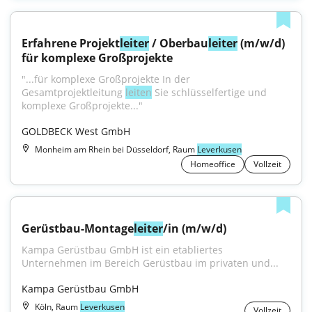
Erfahrene Projekt
leiter
 / Oberbau
leiter
 (m/w/d) 
für komplexe Großprojekte
"...für komplexe Großprojekte In der 
Gesamtprojektleitung 
leiten
 Sie schlüsselfertige und 
komplexe Großprojekte..."
GOLDBECK West GmbH
Monheim am Rhein bei Düsseldorf, Raum
Leverkusen
Homeoffice
Vollzeit
Gerüstbau-Montage
leiter
/in (m/w/d)
Kampa Gerüstbau GmbH ist ein etabliertes 
Unternehmen im Bereich Gerüstbau im privaten und...
Kampa Gerüstbau GmbH
Köln, Raum
Leverkusen
Vollzeit