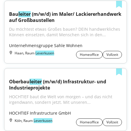
Bau
leiter
 (m/w/d) im Maler/ Lackiererhandwerk 
auf Großbaustellen
Du möchtest etwas Großes bauen? DEIN handwerkliches 
Können einsetzen, damit Menschen sich in den...
Unternehmensgruppe Sahle Wohnen
Haan, Raum
Leverkusen
Homeoffice
Vollzeit
Oberbau
leiter
 (m/w/d) Infrastruktur- und 
Industrieprojekte
HOCHTIEF baut die Welt von morgen – und das nicht 
irgendwann, sondern jetzt. Mit unseren...
HOCHTIEF Infrastructure GmbH
Köln, Raum
Leverkusen
Homeoffice
Vollzeit