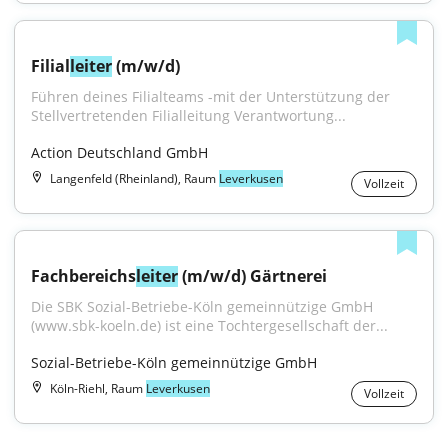
Filial
leiter
 (m/w/d)
Führen deines Filialteams -mit der Unterstützung der 
Stellvertretenden Filialleitung Verantwortung...
Action Deutschland GmbH
Langenfeld (Rheinland), Raum
Leverkusen
Vollzeit
Fachbereichs
leiter
 (m/w/d) Gärtnerei
Die SBK Sozial-Betriebe-Köln gemeinnützige GmbH 
(www.sbk-koeln.de) ist eine Tochtergesellschaft der...
Sozial-Betriebe-Köln gemeinnützige GmbH
Köln-Riehl, Raum
Leverkusen
Vollzeit