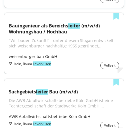
Bauingenieur als Bereichs
leiter
 (m/w/d) 
Wohnungsbau / Hochbau
"Wir bauen Zukunft!" - unter diesem Slogan entwickelt 
sich weisenburger nachhaltig: 1955 gegründet,...
weisenburger bau GmbH
Köln, Raum
Leverkusen
Vollzeit
Sachgebiets
leiter
 Bau (m/w/d)
Die AWB Abfallwirtschaftsbetriebe Köln GmbH ist eine 
Tochtergesellschaft der Stadtwerke Köln GmbH....
AWB Abfallwirtschaftsbetriebe Köln GmbH
Köln, Raum
Leverkusen
Vollzeit