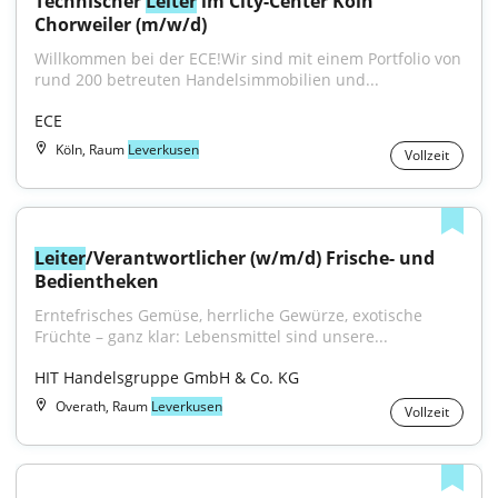
Technischer 
Leiter
 im City-Center Köln 
Chorweiler (m/w/d)
Willkommen bei der ECE!Wir sind mit einem Portfolio von 
rund 200 betreuten Handelsimmobilien und...
ECE
Köln, Raum
Leverkusen
Vollzeit
Leiter
/Verantwortlicher (w/m/d) Frische- und 
Bedientheken
Erntefrisches Gemüse, herrliche Gewürze, exotische 
Früchte – ganz klar: Lebensmittel sind unsere...
HIT Handelsgruppe GmbH & Co. KG
Overath, Raum
Leverkusen
Vollzeit