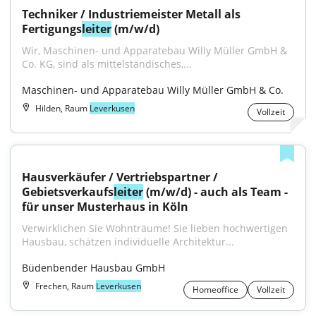
Techniker / Industriemeister Metall als 
Fertigungs
leiter
 (m/w/d)
Wir, Maschinen- und Apparatebau Willy Müller GmbH & 
Co. KG, sind als mittelständisches,...
Maschinen- und Apparatebau Willy Müller GmbH & Co.
Hilden, Raum
Leverkusen
Vollzeit
Hausverkäufer / Vertriebspartner / 
Gebietsverkaufs
leiter
 (m/w/d) - auch als Team - 
für unser Musterhaus in Köln
Verwirklichen Sie Wohnträume! Sie lieben hochwertigen 
Hausbau, schätzen individuelle Architektur...
Büdenbender Hausbau GmbH
Frechen, Raum
Leverkusen
Homeoffice
Vollzeit