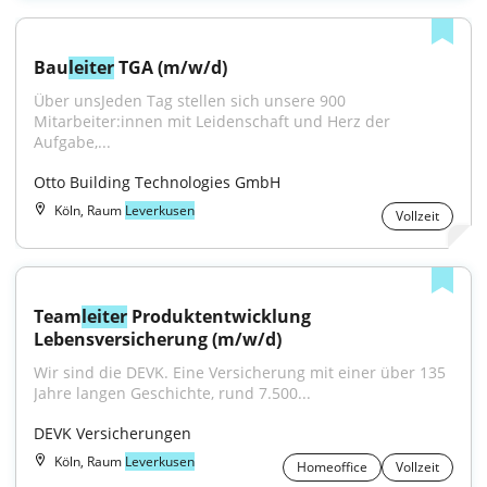
Bau
leiter
 TGA (m/w/d)
Über unsJeden Tag stellen sich unsere 900 
Mitarbeiter:innen mit Leidenschaft und Herz der 
Aufgabe,...
Otto Building Technologies GmbH
Köln, Raum
Leverkusen
Vollzeit
Team
leiter
 Produktentwicklung 
Lebensversicherung (m/w/d)
Wir sind die DEVK. Eine Versicherung mit einer über 135 
Jahre langen Geschichte, rund 7.500...
DEVK Versicherungen
Köln, Raum
Leverkusen
Homeoffice
Vollzeit