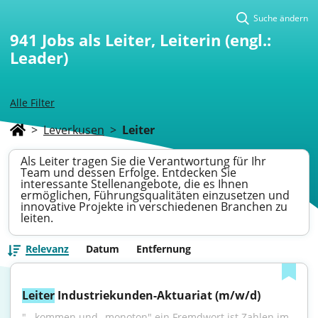
Suche ändern
941
Jobs als Leiter, Leiterin (engl.:
Leader)
Alle Filter
>
Leverkusen
>
Leiter
Als Leiter tragen Sie die Verantwortung für Ihr
Team und dessen Erfolge. Entdecken Sie
interessante Stellenangebote, die es Ihnen
ermöglichen, Führungsqualitäten einzusetzen und
innovative Projekte in verschiedenen Branchen zu
leiten.
Relevanz
Datum
Entfernung
Leiter
 Industriekunden-Aktuariat (m/w/d)
"...kommen und „monoton" ein Fremdwort ist.Zahlen im 