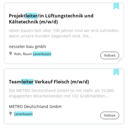
Projekt
leiter
/in Lüftungstechnik und 
Kältetechnik (m/w/d)
ideen bauen:Seit über 100 Jahren sind wir erst zufrieden, 
wenn unsere Kunden begeistert sind. Die...
nesseler bau gmbh
Köln, Raum
Leverkusen
Vollzeit
Team
leiter
 Verkauf Fleisch (m/w/d)
Die METRO Deutschland GmbH ist mit mehr als 10.000 
engagierten Mitarbeitenden mit 102 Großmärkten...
METRO Deutschland GmbH
Leverkusen
Vollzeit