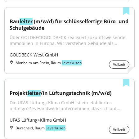
Bau
leiter
 (m/w/d) für schlüsselfertige Büro- und 
Schulgebäude
Über GOLDBECKGOLDBECK realisiert zukunftsweisende 
Immobilien in Europa. Wir verstehen Gebäude als...
GOLDBECK West GmbH
Monheim am Rhein, Raum
Leverkusen
Vollzeit
Projekt
leiter
/in Lüftungstechnik (m/w/d)
Die UFAS Lüftung+Klima GmbH ist ein etabliertes 
mittelgroßes Handwerksunternehmen, das sich auf...
UFAS Lüftung+Klima GmbH
Burscheid, Raum
Leverkusen
Vollzeit