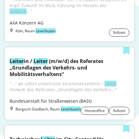
Kopf, Zukunft im Blick, Führung im Herzen: Als 
Leiter:in
..."
AXA Konzern AG
Köln, Raum
Leverkusen
Vollzeit
Leiter
in / 
Leiter
 (m/w/d) des Referates 
„Grundlagen des Verkehrs- und 
Mobilitätsverhaltens“
"...” ab sofort unbefristet eine/einenLeiterin / 
Leiter
(m/w/d) des Referates „Grundlagen des Verkehrs..."
Bundesanstalt für Straßenwesen (BASt)
Bergisch Gladbach, Raum
Leverkusen
Homeoffice
Vollzeit