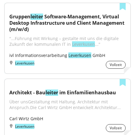
Gruppen
leiter
 Software-Management, Virtual 
Desktop Infrastructure und Client Management 
(m/w/d)
"...Führung mit Wirkung – gestalte mit uns die digitale 
Zukunft der kommunalen IT in 
Leverkusen
..."
ivl Informationsverarbeitung 
Leverkusen
 GmbH
Leverkusen
Vollzeit
Architekt - Bau
leiter
 im Einfamilienhausbau
Über unsGestaltung mit Haltung. Architektur mit 
Anspruch.Die Carl Wirtz GmbH entwickelt Architektur...
Carl Wirtz GmbH
Leverkusen
Vollzeit