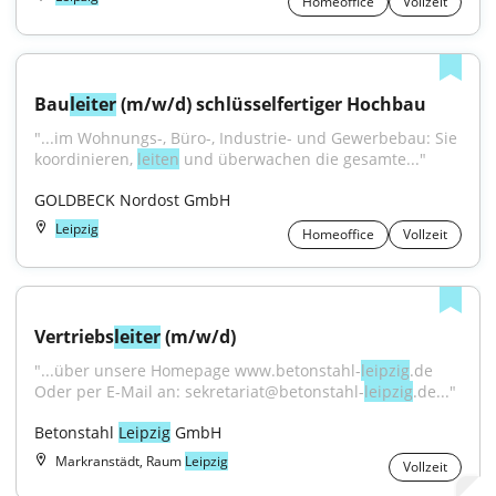
Homeoffice
Vollzeit
Bau
leiter
 (m/w/d) schlüsselfertiger Hochbau
"...im Wohnungs-, Büro-, Industrie- und Gewerbebau: Sie 
koordinieren, 
leiten
 und überwachen die gesamte..."
GOLDBECK Nordost GmbH
Leipzig
Homeoffice
Vollzeit
Vertriebs
leiter
 (m/w/d)
"...über unsere Homepage www.betonstahl-
leipzig
.de 
Oder per E-Mail an: sekretariat@betonstahl-
leipzig
.de..."
Betonstahl 
Leipzig
 GmbH
Markranstädt, Raum
Leipzig
Vollzeit