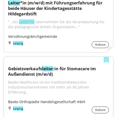
Leiter
*in (m/w/d) mit Führungserfahrung für 
beide Häuser der Kindertagesstätte 
Hildegardstift
"...Als 
Leiter*in
 übernehmen Sie die Verantwortung für 
die pädagogische Arbeit, Organisation..."
Versöhnungskirchgemeinde
Leipzig
Vollzeit
Gebietsverkaufs
leiter
:in für Stomacare im 
Außendienst (m/w/d)
Basko Healthcare ist ein traditionsbewusstes 
Industrieunternehmen mit mehr als 80 Jahren 
Erfahrung...
Basko Orthopädie Handelsgesellschaft mbH
Leipzig
Vollzeit