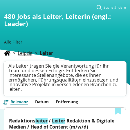
Suche ändern
480
Jobs als Leiter, Leiterin (engl.:
Leader)
Alle Filter
>
Leipzig
>
Leiter
Als Leiter tragen Sie die Verantwortung für Ihr
Team und dessen Erfolge. Entdecken Sie
interessante Stellenangebote, die es Ihnen
ermöglichen, Führungsqualitäten einzusetzen und
innovative Projekte in verschiedenen Branchen zu
leiten.
Relevanz
Datum
Entfernung
Redaktions
leiter
 / 
Leiter
 Redaktion & Digitale 
Medien / Head of Content (m/w/d)