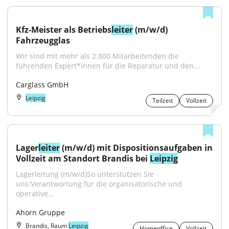
Kfz-Meister als Betriebs
leiter
 (m/w/d) 
Fahrzeugglas
Wir sind mit mehr als 2.800 Mitarbeitenden die 
führenden Expert*innen für die Reparatur und den...
Carglass GmbH
Leipzig
Teilzeit
Vollzeit
Lager
leiter
 (m/w/d) mit Dispositionsaufgaben in 
Vollzeit am Standort Brandis bei 
Leipzig
Lagerleitung (m/w/d)So unterstützen Sie 
uns:Verantwortung für die organisatorische und 
operative...
Ahorn Gruppe
Brandis, Raum
Leipzig
Homeoffice
Vollzeit