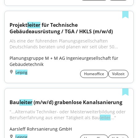
Projekt
leiter
 für Technische 
Gebäudeausrüstung / TGA / HKLS (m/w/d)
Als eine der führenden Planungsgesellschaften 
Deutschlands beraten und planen wir seit über 50...
Planungsgruppe M + M AG Ingenieurgesellschaft für 
Gebäudetechnik
Leipzig
Homeoffice
Vollzeit
Bau
leiter
 (m/w/d) grabenlose Kanalsanierung
"...Alternativ Techniker- oder Meister­weiterbildung oder 
Berufs­erfahrung aus einer Tätig­keit als Bau­
leiter
..."
Aarsleff Rohrsanierung GmbH
Leipzig