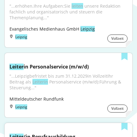
"...erhöhen.Ihre Aufgaben:Sie 
leiten
 unsere Redaktion 
fachlich und organisatorisch und steuern die 
Themenplanung..."
Evangelisches Medienhaus GmbH 
Leipzig
Leipzig
Vollzeit
Leiter
in Personalservice (m/w/d)
"...Leipzigbefristet bis zum 31.12.2029in VollzeitIhr 
Beitrag als 
Leiterin
 Personalservice (m/w/d):Führung & 
Steuerung..."
Mitteldeutscher Rundfunk
Leipzig
Vollzeit
Leiter
/in Berufsausbildung