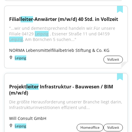
Filial
leiter
-Anwärter (m/w/d) 40 Std. in Vollzeit
"...wir und dementsprechend handeln wir.Für unsere 
Filiale 04129 
Leipzig
 , Essener Straße 11 und 04159 
Leipzig
, Am Börnchen 5 suchen..."
NORMA Lebensmittelfilialbetrieb Stiftung & Co. KG
Leipzig
Vollzeit
Projekt
leiter
 Infrastruktur - Bauwesen / BIM 
(m/w/d)
Die größte Herausforderung unserer Branche liegt darin, 
Infrastrukturinvestitionen effizient und...
Will Consult GmbH
Leipzig
Homeoffice
Vollzeit