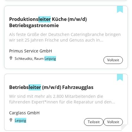
Produktions
leiter
 Küche (m/w/d) 
Betriebsgastronomie
Als feste Größe der Deutschen Cateringbranche bringen 
wir seit 25 Jahren Frische und Genuss auch in...
Primus Service GmbH
Schkeuditz, Raum
Leipzig
Vollzeit
Betriebs
leiter
 (m/w/d) Fahrzeugglas
Wir sind mit mehr als 2.800 Mitarbeitenden die 
führenden Expert*innen für die Reparatur und den...
Carglass GmbH
Leipzig
Teilzeit
Vollzeit