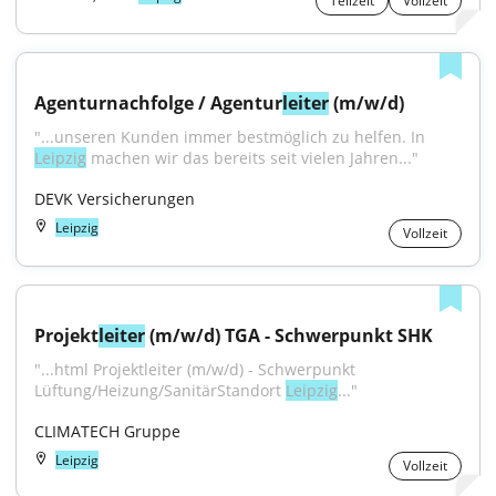
Teilzeit
Vollzeit
Agenturnachfolge / Agentur
leiter
 (m/w/d)
"...unseren Kunden immer bestmöglich zu helfen. In 
Leipzig
 machen wir das bereits seit vielen Jahren..."
DEVK Versicherungen
Leipzig
Vollzeit
Projekt
leiter
 (m/w/d) TGA - Schwerpunkt SHK
"...html Projektleiter (m/w/d) - Schwerpunkt 
Lüftung/Heizung/SanitärStandort 
Leipzig
..."
CLIMATECH Gruppe
Leipzig
Vollzeit