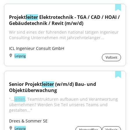
Projekt
leiter
 Elektrotechnik - TGA / CAD / HOAI / 
Gebäudetechnik / Revit (m/w/d)
Wir sind eines der führenden national tätigen Ingenieur 
Consulting Unternehmen mit jahrzehntelanger...
ICL Ingenieur Consult GmbH
Leipzig
Vollzeit
Senior Projekt
leiter
 (w/m/d) Bau- und 
Objektüberwachung
"...
leiten
, Teamstrukturen aufbauen und Verantwortung 
übernehmen? Werden Sie Teil unseres Teams und 
gestalten..."
Drees & Sommer SE
Leipzig
Homeoffice
Vollzeit