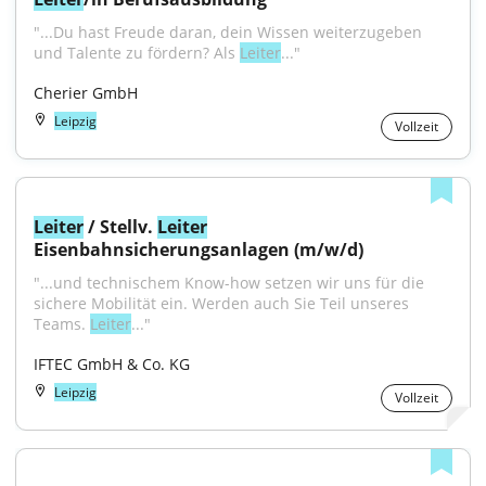
"...Du hast Freude daran, dein Wissen weiterzugeben 
und Talente zu fördern? Als 
Leiter
..."
Cherier GmbH
Leipzig
Vollzeit
Leiter
 / Stellv. 
Leiter
Eisenbahnsicherungsanlagen (m/w/d)
"...und technischem Know-how setzen wir uns für die 
sichere Mobilität ein. Werden auch Sie Teil unseres 
Teams. 
Leiter
..."
IFTEC GmbH & Co. KG
Leipzig
Vollzeit