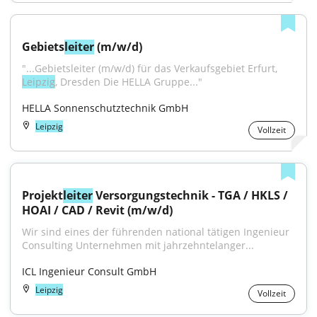
Gebiets
leiter
 (m/w/d)
"...Gebietsleiter (m/w/d) für das Verkaufsgebiet Erfurt, 
Leipzig
, Dresden Die HELLA Gruppe..."
HELLA Sonnenschutztechnik GmbH
Leipzig
Vollzeit
Projekt
leiter
 Versorgungstechnik - TGA / HKLS / 
HOAI / CAD / Revit (m/w/d)
Wir sind eines der führenden national tätigen Ingenieur 
Consulting Unternehmen mit jahrzehntelanger...
ICL Ingenieur Consult GmbH
Leipzig
Vollzeit