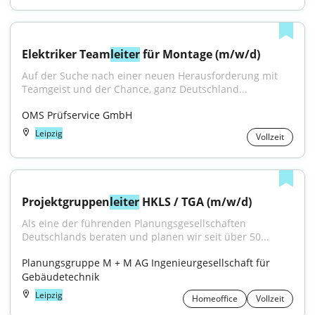
Elektriker Team
leiter
 für Montage (m/w/d)
Auf der Suche nach einer neuen Herausforderung mit 
Teamgeist und der Chance, ganz Deutschland...
OMS Prüfservice GmbH
Leipzig
Vollzeit
Projektgruppen
leiter
 HKLS / TGA (m/w/d)
Als eine der führenden Planungsgesellschaften 
Deutschlands beraten und planen wir seit über 50...
Planungsgruppe M + M AG Ingenieurgesellschaft für 
Gebäudetechnik
Leipzig
Homeoffice
Vollzeit