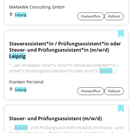
MANAWA Consulting GmbH
Leipzig
Homeoffice
Vollzeit
Steuerassistent*in / Prüfungsassistent*in oder 
Steuer- und Prüfungsassistent*in (m/w/d) 
Leipzig
"...wir entweder eine*n reine*n Steuerassistenten*in / 
reine*n Prüfungsassistenten*in oder eine*n 
Steuer
..."
Franken Personal
Leipzig
Homeoffice
Vollzeit
Steuer‑ und Prüfungsassistent (m/w/d)
"...
Steuer
- und Prüfungsassistent (m/w/d) im Finanz- und 