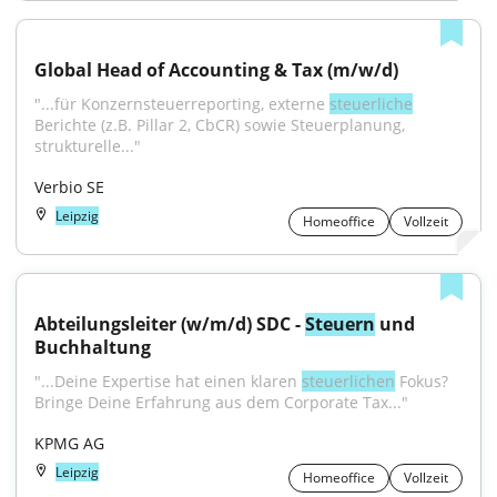
Global Head of Accounting & Tax (m/w/d)
"...für Konzernsteuerreporting, externe 
steuerliche
Berichte (z.B. Pillar 2, CbCR) sowie Steuerplanung, 
strukturelle..."
Verbio SE
Leipzig
Homeoffice
Vollzeit
Abteilungsleiter (w/m/d) SDC - 
Steuern
 und 
Buchhaltung
"...Deine Expertise hat einen klaren 
steuerlichen
 Fokus? 
Bringe Deine Erfahrung aus dem Corporate Tax..."
KPMG AG
Leipzig
Homeoffice
Vollzeit