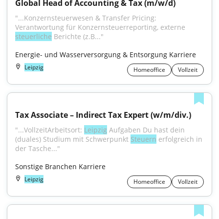
Global Head of Accounting & Tax (m/w/d)
"...Konzernsteuerwesen & Transfer Pricing: 
Verantwortung für Konzernsteuerreporting, externe 
steuerliche
 Berichte (z.B..."
Energie- und Wasserversorgung & Entsorgung Karriere
Leipzig
Homeoffice
Vollzeit
Tax Associate – Indirect Tax Expert (w/m/div.)
"...VollzeitArbeitsort: 
Leipzig
 Aufgaben Du hast dein 
(duales) Studium mit Schwerpunkt 
Steuern
 erfolgreich in 
der Tasche..."
Sonstige Branchen Karriere
Leipzig
Homeoffice
Vollzeit