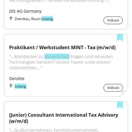
Rechnungswesen – Direkte Personalvermittlung –..."
DIS AG Germany
Zwenkau, Raum
Leipzig
Vollzeit
Praktikant / Werkstudent MINT - Tax (m/w/d)
"...Mandanten zu 
steuerlichen
 Fragen und neuesten 
Technologien beraten? Unsere Teams unterstützen 
Unternehmen..."
Deloitte
Leipzig
Vollzeit
(Junior) Consultant International Tax Advisory 
(w/m/d)
"...Großunternehmen, Familienunternehmen, 