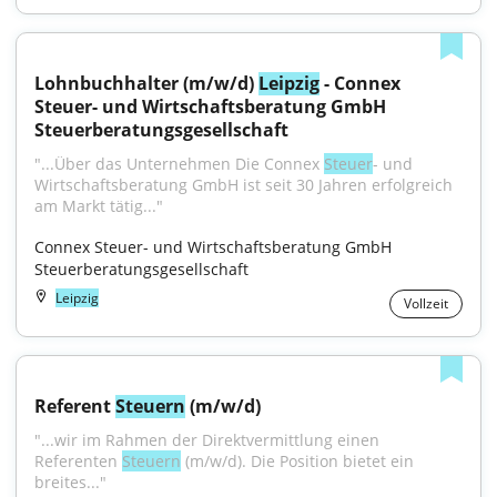
Lohnbuchhalter (m/w/d) 
Leipzig
 - Connex 
Steuer- und Wirtschaftsberatung GmbH 
Steuerberatungsgesellschaft
"...Über das Unternehmen Die Connex 
Steuer
- und 
Wirtschaftsberatung GmbH ist seit 30 Jahren erfolgreich 
am Markt tätig..."
Connex Steuer- und Wirtschaftsberatung GmbH 
Steuerberatungsgesellschaft
Leipzig
Vollzeit
Referent 
Steuern
 (m/w/d)
"...wir im Rahmen der Direktvermittlung einen 
Referenten 
Steuern
 (m/w/d). Die Position bietet ein 
breites..."