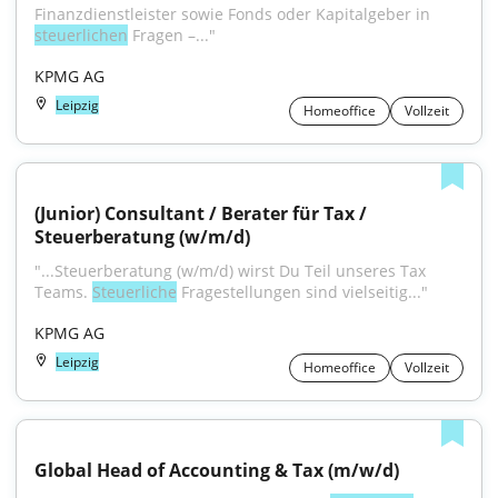
Finanzdienstleister sowie Fonds oder Kapitalgeber in 
steuerlichen
 Fragen –..."
KPMG AG
Leipzig
Homeoffice
Vollzeit
(Junior) Consultant / Berater für Tax / 
Steuerberatung (w/m/d)
"...Steuerberatung (w/m/d) wirst Du Teil unseres Tax 
Teams. 
Steuerliche
 Fragestellungen sind vielseitig..."
KPMG AG
Leipzig
Homeoffice
Vollzeit
Global Head of Accounting & Tax (m/w/d)