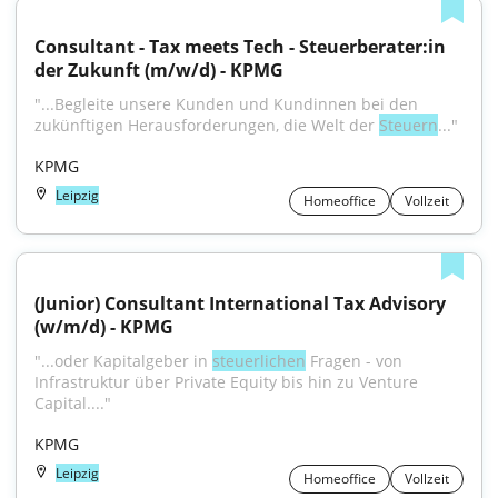
Consultant - Tax meets Tech - Steuerberater:in 
der Zukunft (m/w/d) - KPMG
"...Begleite unsere Kunden und Kundinnen bei den 
zukünftigen Herausforderungen, die Welt der 
Steuern
..."
KPMG
Leipzig
Homeoffice
Vollzeit
(Junior) Consultant International Tax Advisory 
(w/m/d) - KPMG
"...oder Kapitalgeber in 
steuerlichen
 Fragen - von 
Infrastruktur über Private Equity bis hin zu Venture 
Capital...."
KPMG
Leipzig
Homeoffice
Vollzeit