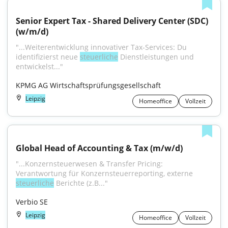
Senior Expert Tax - Shared Delivery Center (SDC) 
(w/m/d)
"...Weiterentwicklung innovativer Tax-Services: Du 
identifizierst neue 
steuerliche
 Dienstleistungen und 
entwickelst..."
KPMG AG Wirtschaftsprüfungsgesellschaft
Leipzig
Homeoffice
Vollzeit
Global Head of Accounting & Tax (m/w/d)
"...Konzernsteuerwesen & Transfer Pricing: 
Verantwortung für Konzernsteuerreporting, externe 
steuerliche
 Berichte (z.B..."
Verbio SE
Leipzig
Homeoffice
Vollzeit