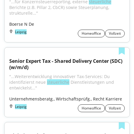
"...für Konzernsteuerreporting, externe 
steuerliche
Berichte (z.B. Pillar 2, CbCR) sowie Steuerplanung, 
strukturelle..."
Boerse N De
Leipzig
Homeoffice
Vollzeit
Senior Expert Tax - Shared Delivery Center (SDC) 
(w/m/d)
"...Weiterentwicklung innovativer Tax-Services: Du 
identifizierst neue 
steuerliche
 Dienstleistungen und 
entwickelst..."
Unternehmensberatg., Wirtschaftsprüfg., Recht Karriere
Leipzig
Homeoffice
Vollzeit