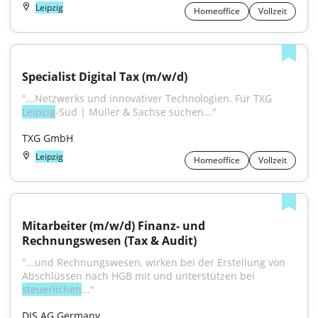
Leipzig
Homeoffice
Vollzeit
Specialist Digital Tax (m/w/d)
"...Netzwerks und innovativer Technologien. Für TXG 
Leipzig
-Süd | Müller & Sachse suchen..."
TXG GmbH
Leipzig
Homeoffice
Vollzeit
Mitarbeiter (m/w/d) Finanz‑ und 
Rechnungswesen (Tax & Audit)
"...und Rechnungswesen, wirken bei der Erstellung von 
Abschlüssen nach HGB mit und unterstützen bei 
steuerlichen
..."
DIS AG Germany