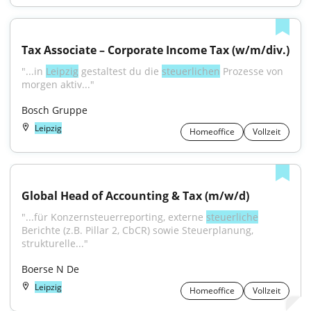
Tax Associate – Corporate Income Tax (w/m/div.)
"...in 
Leipzig
 gestaltest du die 
steuerlichen
 Prozesse von 
morgen aktiv..."
Bosch Gruppe
Leipzig
Homeoffice
Vollzeit
Global Head of Accounting & Tax (m/w/d)
"...für Konzernsteuerreporting, externe 
steuerliche
Berichte (z.B. Pillar 2, CbCR) sowie Steuerplanung, 
strukturelle..."
Boerse N De
Leipzig
Homeoffice
Vollzeit