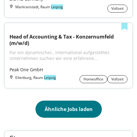
Markranstädt, Raum
Leipzig
Vollzeit
Head of Accounting & Tax - Konzernumfeld 
(m/w/d)
Für ein dynamisches , international aufgestelltes 
Unternehmen suchen wir eine erfahrene...
Peak One GmbH
Eilenburg, Raum
Leipzig
Homeoffice
Vollzeit
Ähnliche Jobs laden