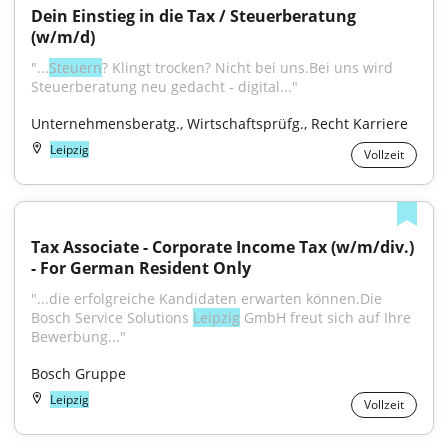
Dein Einstieg in die Tax / Steuerberatung 
(w/m/d)
"...
Steuern
? Klingt trocken? Nicht bei uns.Bei uns wird 
Steuerberatung neu gedacht - digital..."
Unternehmensberatg., Wirtschaftsprüfg., Recht Karriere
Leipzig
Vollzeit
Tax Associate - Corporate Income Tax (w/m/div.) 
- For German Resident Only
"...die erfolgreiche Kandidaten erwarten können.Die 
Bosch Service Solutions 
Leipzig
 GmbH freut sich auf Ihre 
Bewerbung..."
Bosch Gruppe
Leipzig
Vollzeit