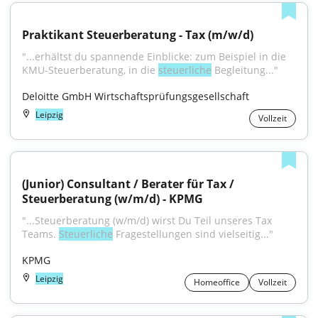
Praktikant Steuerberatung - Tax (m/w/d)
"...erhältst du spannende Einblicke: zum Beispiel in die 
KMU-Steuerberatung, in die 
steuerliche
 Begleitung..."
Deloitte GmbH Wirtschaftsprüfungsgesellschaft
Leipzig
Vollzeit
(Junior) Consultant / Berater für Tax / 
Steuerberatung (w/m/d) - KPMG
"...Steuerberatung (w/m/d) wirst Du Teil unseres Tax 
Teams. 
Steuerliche
 Fragestellungen sind vielseitig..."
KPMG
Leipzig
Homeoffice
Vollzeit