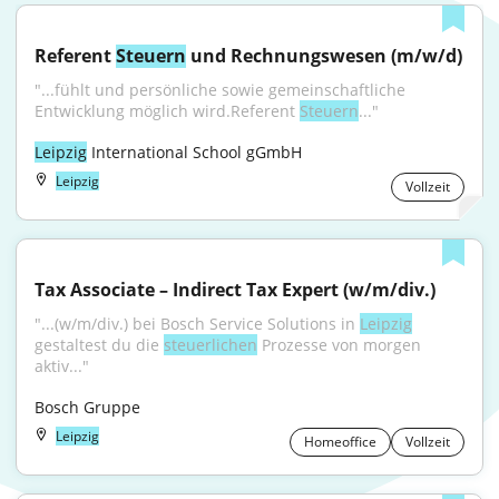
Referent 
Steuern
 und Rechnungswesen (m/w/d)
"...fühlt und persönliche sowie gemeinschaftliche 
Entwicklung möglich wird.Referent 
Steuern
..."
Leipzig
 International School gGmbH
Leipzig
Vollzeit
Tax Associate – Indirect Tax Expert (w/m/div.)
"...(w/m/div.) bei Bosch Service Solutions in 
Leipzig
gestaltest du die 
steuerlichen
 Prozesse von morgen 
aktiv..."
Bosch Gruppe
Leipzig
Homeoffice
Vollzeit