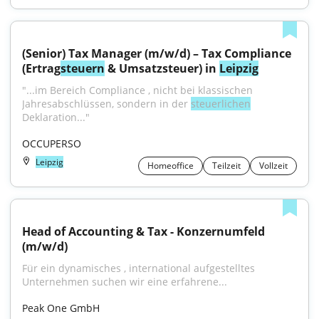
(Senior) Tax Manager (m/w/d) – Tax Compliance 
(Ertrag
steuern
 & Umsatzsteuer) in 
Leipzig
"...im Bereich Compliance , nicht bei klassischen 
Jahresabschlüssen, sondern in der 
steuerlichen
Deklaration..."
OCCUPERSO
Leipzig
Homeoffice
Teilzeit
Vollzeit
Head of Accounting & Tax - Konzernumfeld 
(m/w/d)
Für ein dynamisches , international aufgestelltes 
Unternehmen suchen wir eine erfahrene...
Peak One GmbH