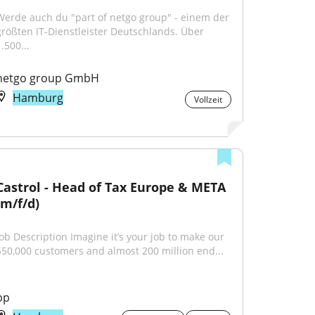
Werde auch du "part of netgo group" - einem der 
größten IT-Dienstleister Deutschlands. Über 
.500...
netgo group GmbH
Hamburg
Vollzeit
Castrol - Head of Tax Europe & META 
(m/f/d)
Job Description Imagine it’s your job to make our 
550,000 customers and almost 200 million end...
bp