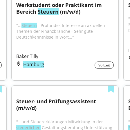
Werkstudent oder Praktikant im 
Bereich 
Steuern
 (m/w/d)
"...
Steuern
 - Profundes Interesse an aktuellen 
 
Themen der Finanzbranche - Sehr gute 
Deutschkenntnisse in Wort..."
Baker Tilly
Hamburg
Vollzeit
Steuer- und Prüfungsassistent 
(m/w/d)
"...und Steuererklärungen Mitwirkung in der 
 
steuerlichen
 Gestaltungsberatung Unterstützung 