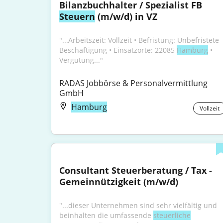
Bilanzbuchhalter / Spezialist FB 
Steuern
 (m/w/d) in VZ
"...Arbeitszeit: Vollzeit • Befristung: Unbefristete 
Beschäftigung • Einsatzorte: 22085 
Hamburg
 • 
Vergütung..."
RADAS Jobbörse & Personalvermittlung 
GmbH
Hamburg
Vollzeit
Consultant Steuerberatung / Tax - 
Gemeinnützigkeit (m/w/d)
"...dieser Unternehmen sind sehr vielfältig und 
beinhalten die umfassende 
steuerliche