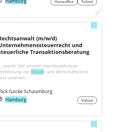
Hamburg
Homeoffice
Teilzeit
Rechtsanwalt (m/w/d) 
Unternehmenssteuerrecht und 
steuerliche Transaktionsberatung
"...macht. Mit unserer interdisziplinären 
Verbindung von 
Steuer
- und Wirtschaftsrecht 
und unserem..."
Flick Gocke Schaumburg
Hamburg
Vollzeit