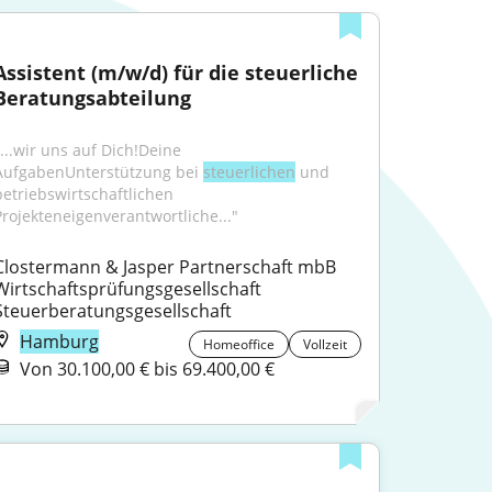
Assistent (m/w/d) für die steuerliche 
Beratungsabteilung
...wir uns auf Dich!Deine 
AufgabenUnterstützung bei 
steuerlichen
 und 
betriebswirtschaftlichen 
Projekteneigenverantwortliche..."
Clostermann & Jasper Partnerschaft mbB 
Wirtschaftsprüfungsgesellschaft 
Steuerberatungsgesellschaft
Hamburg
Homeoffice
Vollzeit
Von 30.100,00 € bis 69.400,00 €