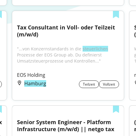
Tax Consultant in Voll- oder Teilzeit 
(m/w/d)
"...von Konzernstandards in die 
steuerlichen
Prozesse der EOS Group ab. Du definierst 
Umsatzsteuerprozesse und Kontrollen..."
1
EOS Holding
Hamburg
Teilzeit
Vollzeit
x
Senior System Engineer - Platform 
Infrastructure (m/w/d) || netgo tax