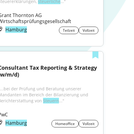
Steuererklärungen, 
steuerliche
..."
Grant Thornton AG 
Wirtschaftsprüfungsgesellschaft
Hamburg
Teilzeit
Vollzeit
Consultant Tax Reporting & Strategy 
(w/m/d)
"...bei der Prüfung und Beratung unserer 
Mandanten im Bereich der Bilanzierung und 
Berichterstattung von 
Steuern
..."
PwC
Hamburg
Homeoffice
Vollzeit