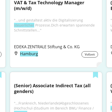
VAT & Tax Technology Manager 
(m/w/d)
"...und gestaltest aktiv die Digitalisierung 
steuerlicher
 Prozesse.Dich erwarten spannende 
Schnittstellen..."
EDEKA ZENTRALE Stiftung & Co. KG
Hamburg
Vollzeit
(Senior) Associate Indirect Tax (all 
genders)
"...Frankreich, Niederlande)Abgeschlossenes 
(Hochschul-)Studium im Bereich BWL/ Finance / 