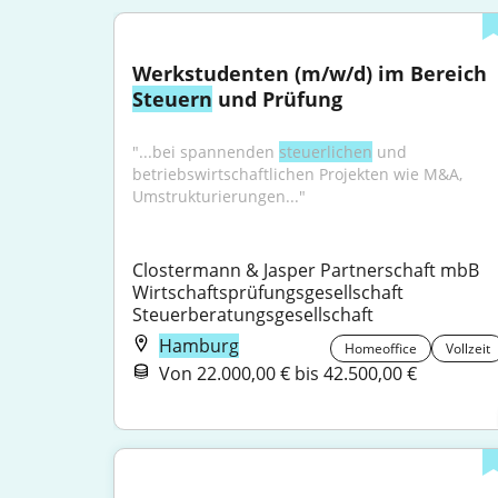
Werkstudenten (m/w/d) im Bereich 
Steuern
 und Prüfung
"...bei spannenden 
steuerlichen
 und 
betriebswirtschaftlichen Projekten wie M&A, 
Umstrukturierungen..."
Clostermann & Jasper Partnerschaft mbB 
Wirtschaftsprüfungsgesellschaft 
Steuerberatungsgesellschaft
Hamburg
Homeoffice
Vollzeit
Von 22.000,00 € bis 42.500,00 €