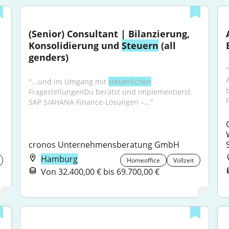
(Senior) Consultant | Bilanzierung, 
Konsolidierung und 
Steuern
 (all 
genders)
"
"...und im Umgang mit 
steuerlichen
FragestellungenDu berätst und implementierst 
SAP S/4HANA Finance-Lösungen –..."
cronos Unternehmensberatung GmbH
Hamburg
Homeoffice
Vollzeit
Von 32.400,00 € bis 69.700,00 €