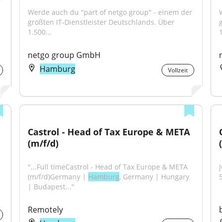
 
Werde auch du "part of netgo group" - einem der 
größten IT-Dienstleister Deutschlands. Über 
1.500...
1
netgo group GmbH
Hamburg
Vollzeit
Castrol - Head of Tax Europe & META 
(m/f/d)
"...Full timeCastrol - Head of Tax Europe & META 
(m/f/d)Germany | 
Hamburg
, Germany | Hungary 
| Budapest..."
Remotely