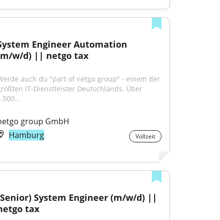
System Engineer Automation 
(m/w/d) || netgo tax
Werde auch du "part of netgo group" - einem der 
größten IT-Dienstleister Deutschlands. Über 
.500...
netgo group GmbH
Hamburg
Vollzeit
(Senior) System Engineer (m/w/d) || 
netgo tax