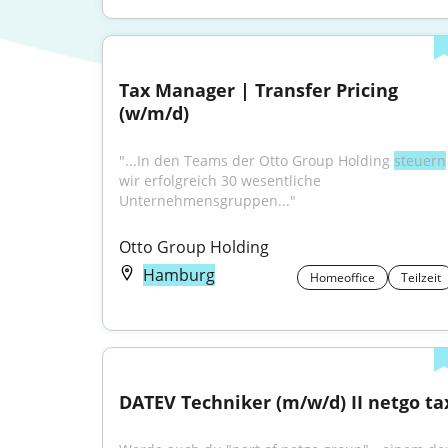
Tax Manager | Transfer Pricing 
(w/m/d)
"...In den Teams der Otto Group Holding 
steuern
wir erfolgreich 30 wesentliche 
Unternehmensgruppen..."
Otto Group Holding
Hamburg
Homeoffice
Teilzeit
DATEV Techniker (m/w/d) II netgo ta