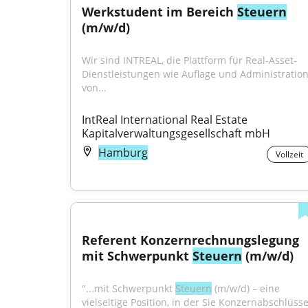
Werkstudent im Bereich 
Steuern
(m/w/d)
Wir sind INTREAL, die Plattform für Real-Asset-
Dienstleistungen wie Auflage und Administration
von...
IntReal International Real Estate 
Kapitalverwaltungsgesellschaft mbH
Hamburg
Vollzeit
Referent Konzernrechnungslegung 
mit Schwerpunkt 
Steuern
 (m/w/d)
"...mit Schwerpunkt 
Steuern
 (m/w/d) – eine 
vielseitige Position, in der Sie Konzernabschlüsse