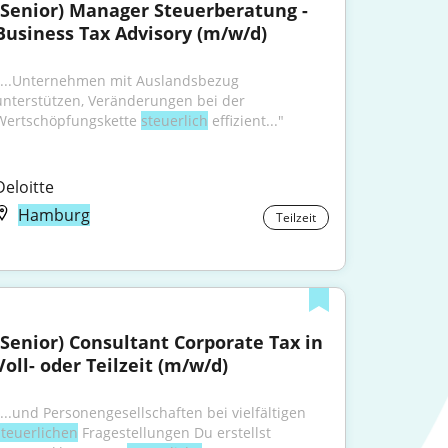
(Senior) Manager Steuerberatung - 
Business Tax Advisory (m/w/d)
"...Unternehmen mit Auslandsbezug 
unterstützen, Veränderungen bei der 
Wertschöpfungskette 
steuerlich
 effizient..."
Deloitte
Hamburg
Teilzeit
(Senior) Consultant Corporate Tax in 
Voll- oder Teilzeit (m/w/d)
"...und Personengesellschaften bei vielfältigen 
steuerlichen
 Fragestellungen Du erstellst 