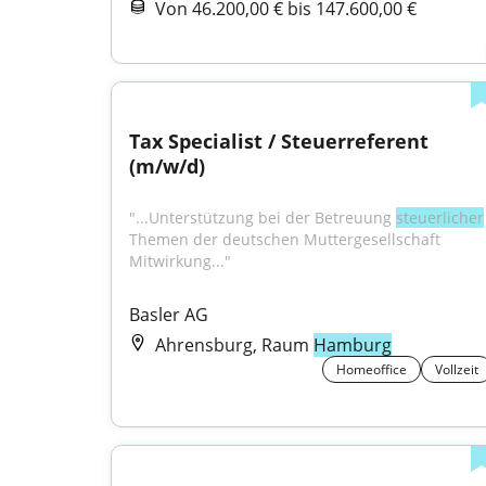
Von 46.200,00 € bis 147.600,00 €
Tax Specialist / Steuerreferent 
(m/w/d)
"...Unterstützung bei der Betreuung 
steuerlicher
Themen der deutschen Mutter­gesellschaft 
Mitwirkung..."
Basler AG
Ahrensburg, Raum
Hamburg
Homeoffice
Vollzeit