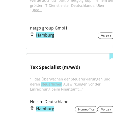
Werde auch du "part of netgo group" - einem der
größten IT-Dienstleister Deutschlands. Über 
1.500...
netgo group GmbH
Hamburg
Vollzeit
Tax Specialist (m/w/d)
"...das Überwachen der Steuererklärungen und 
deren 
steuerlichen
 Auswirkungen vor der 
Einreichung beim Finanzamt..."
Holcim Deutschland
Hamburg
Homeoffice
Vollzeit