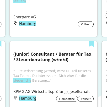
Steuern
..."
Enerparc AG
Hamburg
Vollzeit
(Junior) Consultant / Berater für Tax 
/ Steuerberatung (w/m/d)
"...Steuerberatung (w/m/d) wirst Du Teil unseres 
Tax Teams. Du interessierst Dich eher für die 
steuerliche
 Beratung..."
KPMG AG Wirtschaftsprüfungsgesellschaft
Hamburg
Homeoffice
Vollzeit