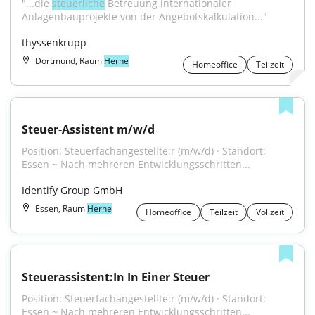
"...die 
steuerliche
 Betreuung internationaler 
Anlagenbauprojekte von der Angebotskalkulation..."
thyssenkrupp
Dortmund, Raum
Herne
Homeoffice
Teilzeit
Steuer-Assistent m/w/d
Position: Steuerfachangestellte:r (m/w/d) · Standort: 
Essen ~ Nach mehreren Entwicklungsschritten...
Identify Group GmbH
Essen, Raum
Herne
Homeoffice
Teilzeit
Vollzeit
Steuerassistent:In In Einer Steuer
Position: Steuerfachangestellte:r (m/w/d) · Standort: 
Essen ~ Nach mehreren Entwicklungsschritten...