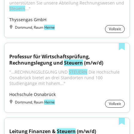
unterstützen Sie unsere Abteilung Rechnungswesen und 
Steuern
..."
Thyssengas GmbH
Dortmund, Raum
Herne
Vollzeit
Professur für Wirtschaftsprüfung, 
Rechnungslegung und 
Steuern
 (m/w/d)
"...RECHNUNGSLEGUNG UND 
STEUERN
 Die Hochschule 
Osnabrück bietet an drei Standorten rund 100 
Studiengänge mit hohem..."
Hochschule Osnabrück
Dortmund, Raum
Herne
Vollzeit
Leitung Finanzen & 
Steuern
 (m/w/d)