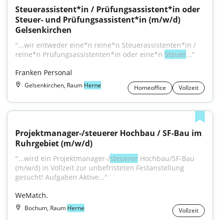
Steuerassistent*in / Prüfungsassistent*in oder 
Steuer- und Prüfungsassistent*in (m/w/d) 
Gelsenkirchen
"...wir entweder eine*n reine*n Steuerassistenten*in / 
reine*n Prüfungsassistenten*in oder eine*n 
Steuer
..."
Franken Personal
Gelsenkirchen, Raum
Herne
Homeoffice
Vollzeit
Projektmanager-/steuerer Hochbau / SF-Bau im 
Ruhrgebiet (m/w/d)
"...wird ein Projektmanager-/
steuerer
 Hochbau/SF-Bau 
(m/w/d) in Vollzeit zur unbefristeten Festanstellung 
gesucht! Aufgaben Aktive..."
WeMatch.
Bochum, Raum
Herne
Vollzeit