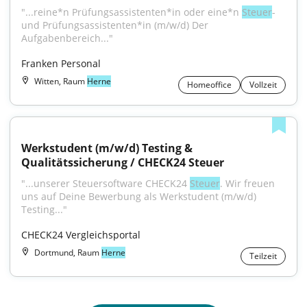
"...reine*n Prüfungsassistenten*in oder eine*n 
Steuer
- 
und Prüfungsassistenten*in (m/w/d) Der 
Aufgabenbereich..."
Franken Personal
Witten, Raum
Herne
Homeoffice
Vollzeit
Werkstudent (m/w/d) Testing & 
Qualitätssicherung / CHECK24 Steuer
"...unserer Steuersoftware CHECK24 
Steuer
. Wir freuen 
uns auf Deine Bewerbung als Werkstudent (m/w/d) 
Testing..."
CHECK24 Vergleichsportal
Dortmund, Raum
Herne
Teilzeit