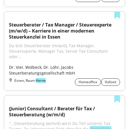
Steuerberater / Tax Manager / Steuerexperte 
(m/w/d) – Karriere in einer modernen 
Steuerkanzlei in Essen
Du bist Steuerberater (m/w/d), Tax Manager, 
Steuerexperte, Manager Tax, Senior Tax Consultant 
oder...
Dr. Vier, Wolbeck, Dr. Löhr, Jacobs 
Steuerberatungsgesellschaft mbH
Essen, Raum
Herne
Homeoffice
Vollzeit
(Junior) Consultant / Berater für Tax / 
Steuerberatung (w/m/d)
"...Steuerberatung (w/m/d) wirst Du Teil unseres Tax 
Teams. Du interessierst Dich eher für die 
steuerliche