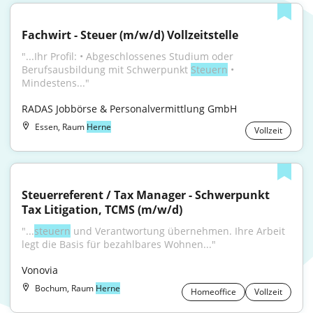
Fachwirt - Steuer (m/w/d) Vollzeitstelle
"...Ihr Profil: • Abgeschlossenes Studium oder 
Berufsausbildung mit Schwerpunkt 
Steuern
 • 
Mindestens..."
RADAS Jobbörse & Personalvermittlung GmbH
Essen, Raum
Herne
Vollzeit
Steuerreferent / Tax Manager - Schwerpunkt 
Tax Litigation, TCMS (m/w/d)
"...
steuern
 und Verantwortung übernehmen. Ihre Arbeit 
legt die Basis für bezahlbares Wohnen..."
Vonovia
Bochum, Raum
Herne
Homeoffice
Vollzeit