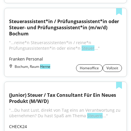
Steuerassistent*in / Prüfungsassistent*in oder 
Steuer- und Prüfungsassistent*in (m/w/d) 
Bochum
"...reine*n Steuerassistenten*in / reine*n 
Prüfungsassistenten*in oder eine*n 
Steuer
..."
Franken Personal
Bochum, Raum
Herne
Homeoffice
Vollzeit
(Junior) Steuer / Tax Consultant Für Ein Neues 
Produkt (M/W/D)
"...Du hast Lust, direkt von Tag eins an Verantwortung zu 
übernehmen? Du hast Spaß am Thema 
Steuern
..."
CHECK24