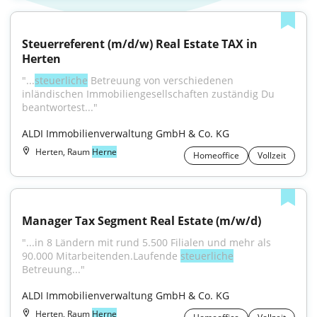
Steuerreferent (m/d/w) Real Estate TAX in 
Herten
"...
steuerliche
 Betreuung von verschiedenen 
inländischen Immobiliengesellschaften zuständig Du 
beantwortest..."
ALDI Immobilienverwaltung GmbH & Co. KG
Herten, Raum
Herne
Homeoffice
Vollzeit
Manager Tax Segment Real Estate (m/w/d)
"...in 8 Ländern mit rund 5.500 Filialen und mehr als 
90.000 Mitarbeitenden.Laufende 
steuerliche
Betreuung..."
ALDI Immobilienverwaltung GmbH & Co. KG
Herten, Raum
Herne