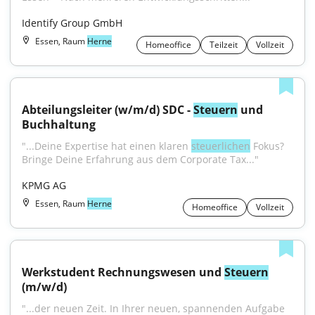
Identify Group GmbH
Essen, Raum
Herne
Homeoffice
Teilzeit
Vollzeit
Abteilungsleiter (w/m/d) SDC - 
Steuern
 und 
Buchhaltung
"...Deine Expertise hat einen klaren 
steuerlichen
 Fokus? 
Bringe Deine Erfahrung aus dem Corporate Tax..."
KPMG AG
Essen, Raum
Herne
Homeoffice
Vollzeit
Werkstudent Rechnungswesen und 
Steuern
(m/w/d)
"...der neuen Zeit. In Ihrer neuen, spannenden Aufgabe 