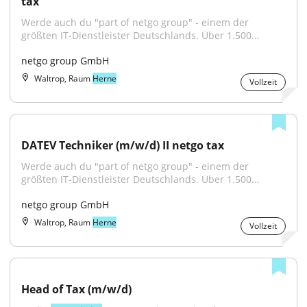
tax
Werde auch du "part of netgo group" - einem der 
größten IT-Dienstleister Deutschlands. Über 1.500...
netgo group GmbH
Waltrop, Raum
Herne
Vollzeit
DATEV Techniker (m/w/d) II netgo tax
Werde auch du "part of netgo group" - einem der 
größten IT-Dienstleister Deutschlands. Über 1.500...
netgo group GmbH
Waltrop, Raum
Herne
Vollzeit
Head of Tax (m/w/d)