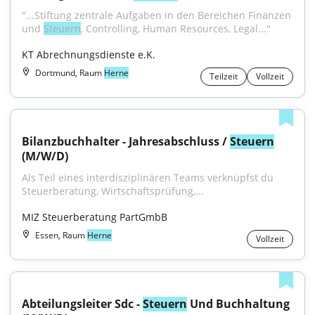
"...Stiftung zentrale Aufgaben in den Bereichen Finanzen 
und 
Steuern
, Controlling, Human Resources, Legal..."
KT Abrechnungsdienste e.K.
Dortmund, Raum
Herne
Teilzeit
Vollzeit
Bilanzbuchhalter - Jahresabschluss / 
Steuern
(M/W/D)
Als Teil eines interdisziplinären Teams verknüpfst du 
Steuerberatung, Wirtschaftsprüfung,...
MIZ Steuerberatung PartGmbB
Essen, Raum
Herne
Vollzeit
Abteilungsleiter Sdc - 
Steuern
 Und Buchhaltung 