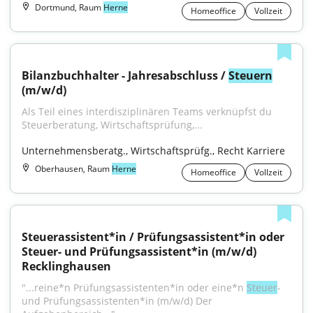
Dortmund, Raum
Herne
Homeoffice
Vollzeit
Bilanzbuchhalter - Jahresabschluss / 
Steuern
(m/w/d)
Als Teil eines interdisziplinären Teams verknüpfst du 
Steuerberatung, Wirtschaftsprüfung,...
Unternehmensberatg., Wirtschaftsprüfg., Recht Karriere
Oberhausen, Raum
Herne
Homeoffice
Vollzeit
Steuerassistent*in / Prüfungsassistent*in oder 
Steuer- und Prüfungsassistent*in (m/w/d) 
Recklinghausen
"...reine*n Prüfungsassistenten*in oder eine*n 
Steuer
- 
und Prüfungsassistenten*in (m/w/d) Der 