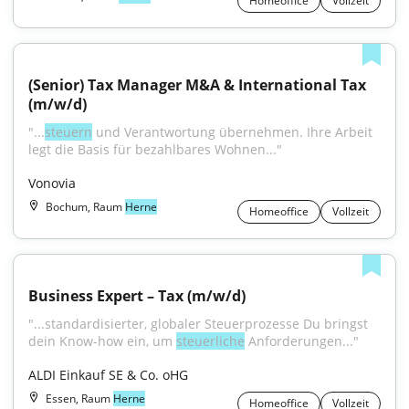
Homeoffice
Vollzeit
(Senior) Tax Manager M&A & International Tax 
(m/w/d)
"...
steuern
 und Verantwortung übernehmen. Ihre Arbeit 
legt die Basis für bezahlbares Wohnen..."
Vonovia
Bochum, Raum
Herne
Homeoffice
Vollzeit
Business Expert – Tax (m/w/d)
"...standardisierter, globaler Steuerprozesse Du bringst 
dein Know-how ein, um 
steuerliche
 Anforderungen..."
ALDI Einkauf SE & Co. oHG
Essen, Raum
Herne
Homeoffice
Vollzeit