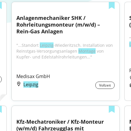
Anlagenmechaniker SHK / 
Rohrleitungsmonteur (m/w/d) – 
Rein-Gas Anlagen
"...Standort 
Leipzig
-Wiederitzsch. Installation von 
Reinstgas-Versorgungsanlagen 
Montage
 von 
Kupfer- und Edelstahlrohrleitungen..."
Medisax GmbH
Leipzig
Vollzeit
Kfz-Mechatroniker / Kfz-Monteur 
(w/m/d) Fahrzeugglas mit 