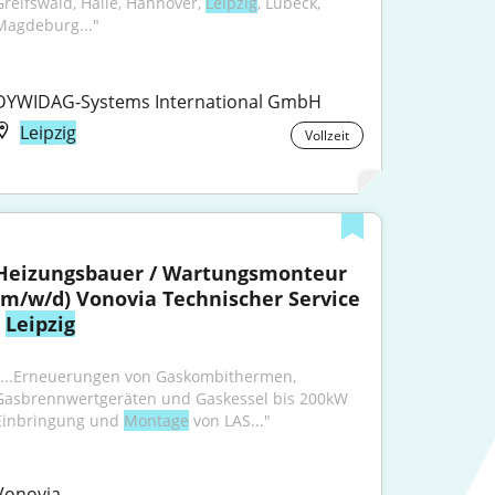
Greifswald, Halle, Hannover, 
Leipzig
, Lübeck, 
Magdeburg..."
DYWIDAG-Systems International GmbH
Leipzig
Vollzeit
Heizungsbauer / Wartungsmonteur 
(m/w/d) Vonovia Technischer Service 
 
Leipzig
"...Erneuerungen von Gaskombithermen, 
Gasbrennwertgeräten und Gaskessel bis 200kW 
Einbringung und 
Montage
 von LAS..."
Vonovia