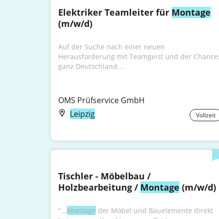
Elektriker Teamleiter für 
Montage
(m/w/d)
Auf der Suche nach einer neuen 
Herausforderung mit Teamgeist und der Chance,
ganz Deutschland...
OMS Prüfservice GmbH
Leipzig
Vollzeit
Tischler - Möbelbau / 
Holzbearbeitung / 
Montage
 (m/w/d)
"...
Montage
 der Möbel und Bauelemente direkt 