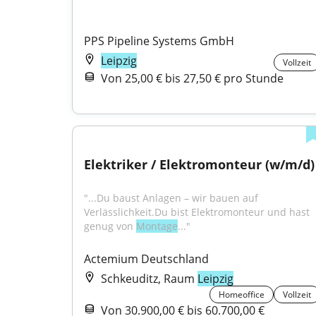
PPS Pipeline Systems GmbH
Leipzig
Vollzeit
Von 25,00 € bis 27,50 € pro Stunde
Elektriker / Elektromonteur (w/m/d)
"...Du baust Anlagen – wir bauen auf 
Verlässlichkeit.Du bist Elektromonteur und hast 
genug von 
Montage
..."
Actemium Deutschland
Schkeuditz, Raum
Leipzig
Homeoffice
Vollzeit
Von 30.900,00 € bis 60.700,00 €