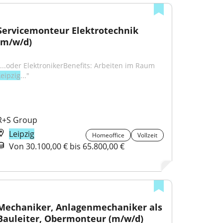
Servicemonteur Elektrotechnik 
(m/w/d)
"...oder ElektronikerBenefits: Arbeiten im Raum 
Leipzig
..."
R+S Group
Leipzig
Homeoffice
Vollzeit
Von 30.100,00 € bis 65.800,00 €
Mechaniker, Anlagenmechaniker als 
Bauleiter, Obermonteur (m/w/d)