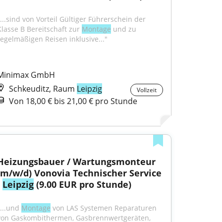
"...sind von Vorteil Gültiger Führerschein der 
Klasse B Bereitschaft zur 
Montage
 und zu 
regelmäßigen Reisen inklusive..."
Minimax GmbH
Schkeuditz, Raum
Leipzig
Vollzeit
Von 18,00 € bis 21,00 € pro Stunde
Heizungsbauer / Wartungsmonteur 
(m/w/d) Vonovia Technischer Service 
 
Leipzig
 (9.00 EUR pro Stunde)
...und 
Montage
 von LAS Systemen Reparaturen 
von Gaskombithermen, Gasbrennwertgeräten, 