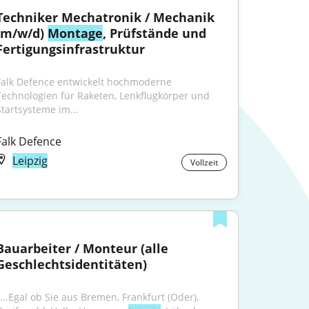
Techniker Mechatronik / Mechanik 
(m/w/d) 
Montage
, Prüfstände und 
Fertigungsinfrastruktur
Falk Defence entwickelt hochmoderne 
Technologien für Raketen, Lenkflugkörper und 
Startsysteme im...
Falk Defence
Leipzig
Vollzeit
Bauarbeiter / Monteur (alle 
Geschlechtsidentitäten)
"...Egal ob Sie aus Bremen, Frankfurt (Oder), 