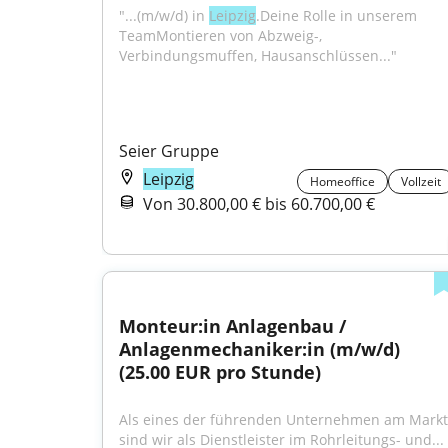
"...(m/w/d) in 
Leipzig
.Deine Rolle in unserem 
TeamMontieren von Abzweig-, 
Verbindungsmuffen, Hausanschlüssen..."
Seier Gruppe
Leipzig
Homeoffice
Vollzeit
Von 30.800,00 € bis 60.700,00 €
Monteur:in Anlagenbau / 
Anlagenmechaniker:in (m/w/d) 
(25.00 EUR pro Stunde)
Als eines der führenden Unternehmen am Markt 
sind wir als Dienstleister im Rohrleitungs- und...