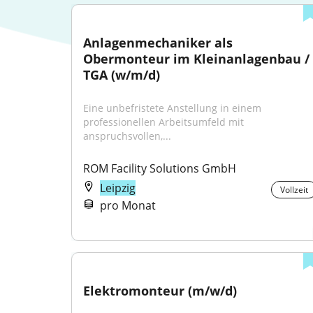
Anlagenmechaniker als 
Obermonteur im Kleinanlagenbau / 
TGA (w/m/d)
Eine unbefristete Anstellung in einem 
professionellen Arbeitsumfeld mit 
anspruchsvollen,...
ROM Facility Solutions GmbH
Leipzig
Vollzeit
pro Monat
Elektromonteur (m/w/d)