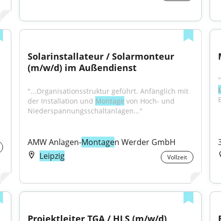
Solarinstallateur / Solarmonteur 
(m/w/d) im Außendienst
"
"...Organisations­struktur geführt. Anfäng­lich mit 
der Installation und 
Montage
 von Hoch- und 
Nieder­spannungs­schaltanlagen..."
AMW Anlagen-
Montage
n Werder GmbH
Leipzig
Vollzeit
Projektleiter TGA / HLS (m/w/d)