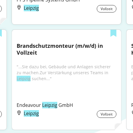
Leipzig
Vollzeit
Brandschutzmonteur (m/w/d) in 
Vollzeit
"...Sie dazu bei, Gebäude und Anlagen sicherer 
zu machen.Zur Verstärkung unseres Teams in 
Leipzig
 suchen..."
Endeavour 
Leipzig
 GmbH
Leipzig
Vollzeit