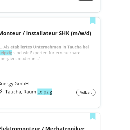
Monteur / Installateur SHK (m/w/d)
...Als 
etabliertes Unternehmen in Taucha bei 
Leipzig
sind wir Experten für erneuerbare 
Energien, moderne..."
3nergy GmbH
Taucha, Raum
Leipzig
Vollzeit
Elektromonteur / Mechatroniker 