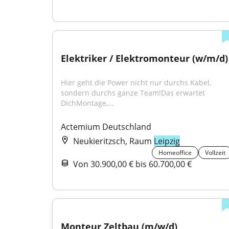
Elektriker / Elektromonteur (w/m/d)
Hier geht die Power nicht nur durchs Kabel, 
sondern durchs ganze Team!Das erwartet 
DichMontage,...
Actemium Deutschland
Neukieritzsch, Raum
Leipzig
Homeoffice
Vollzeit
Von 30.900,00 € bis 60.700,00 €
Monteur Zeltbau (m/w/d)