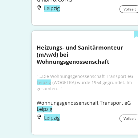
Leipzig
Vollzeit
Heizungs- und Sanitärmonteur 
(m/w/d) bei 
Wohnungsgenossenschaft
"...Die Wohnungsgenossenschaft Transport eG 
Leipzig
 (WOGETRA) wurde 1954 gegründet. Im 
gesamten..."
Wohnungsgenossenschaft Transport eG 
Leipzig
Leipzig
Vollzeit