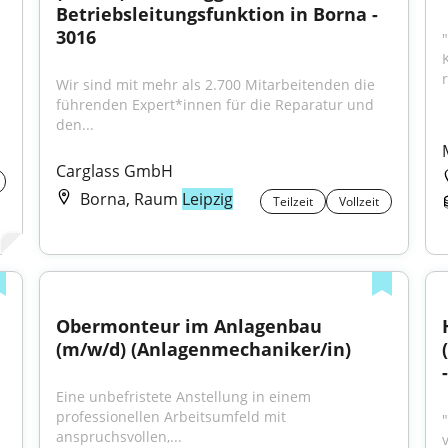
Betriebsleitungsfunktion in Borna - 
3016
Wir sind mit mehr als 2.700 Mitarbeitenden die 
führenden Expert*innen für die Reparatur und 
den...
Carglass GmbH
Borna, Raum
Leipzig
Teilzeit
Vollzeit
Obermonteur im Anlagenbau 
(m/w/d) (Anlagenmechaniker/in)
-
Eine unbefristete Anstellung in einem 
professionellen Arbeitsumfeld mit 
"
anspruchsvollen,...