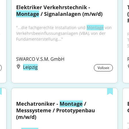
Elektriker Verkehrstechnik - 
Montage
 / Signalanlagen (m/w/d)
"...die fachgerechte Installation und 
Montage
 von 
 
Verkehrsbeeinflussungsanlagen (VBA), von der 
Fundamenterstellung..."
SWARCO V.S.M. GmbH
Leipzig
Vollzeit
Mechatroniker - 
Montage
 / 
Messsysteme / Prototypenbau 
(m/w/d)