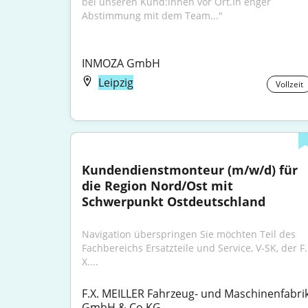
bei unseren Kund:innen vor Ort.In enger 
Abstimmung mit dem Team..."
INMOZA GmbH
Leipzig
Vollzeit
Kundendienstmonteur (m/w/d) für 
die Region Nord/Ost mit 
Schwerpunkt Ostdeutschland
Navigation überspringen Sie möchten Teil des 
Fachbereichs Ersatzteile und Service, V-SK, der F. 
X....
F.X. MEILLER Fahrzeug- und Maschinenfabrik
GmbH & Co KG