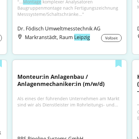
"...
Montage
 komplexer Analysatoren 
Baugruppenmontage nach Fertigungszeichnung 
Messsysteme/Schaltschränke..."
Dr. Födisch Umweltmesstechnik AG
Markranstädt, Raum
Leipzig
Vollzeit
Monteur:in Anlagenbau / 
Anlagenmechaniker:in (m/w/d)
-
Als eines der führenden Unternehmen am Markt 
sind wir als Dienstleister im Rohrleitungs- und...
 
PPS Pipeline Systems GmbH