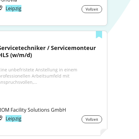
Leipzig
Vollzeit
Servicetechniker / Servicemonteur 
HLS (w/m/d)
Eine unbefristete Anstellung in einem 
professionellen Arbeitsumfeld mit 
anspruchsvollen,...
ROM Facility Solutions GmbH
Leipzig
Vollzeit