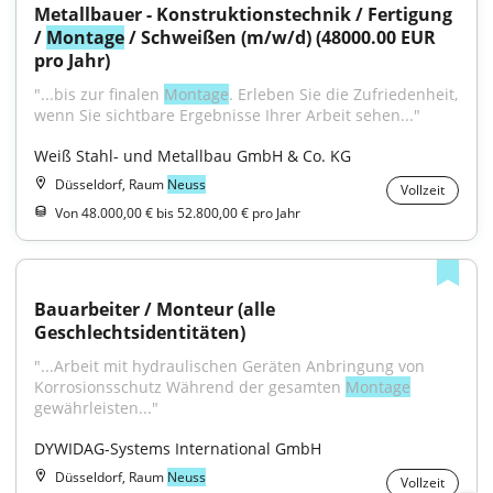
Metallbauer - Konstruktionstechnik / Fertigung 
/ 
Montage
 / Schweißen (m/w/d) (48000.00 EUR 
pro Jahr)
"...bis zur finalen 
Montage
. Erleben Sie die Zufriedenheit, 
wenn Sie sichtbare Ergebnisse Ihrer Arbeit sehen..."
Weiß Stahl- und Metallbau GmbH & Co. KG
Düsseldorf, Raum
Neuss
Vollzeit
Von 48.000,00 € bis 52.800,00 € pro Jahr
Bauarbeiter / Monteur (alle 
Geschlechtsidentitäten)
"...Arbeit mit hydraulischen Geräten Anbringung von 
Korrosionsschutz Während der gesamten 
Montage
gewährleisten..."
DYWIDAG-Systems International GmbH
Düsseldorf, Raum
Neuss
Vollzeit