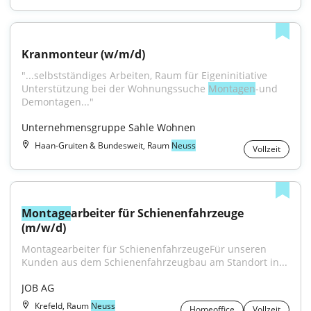
Kranmonteur (w/m/d)
"...selbstständiges Arbeiten, Raum für Eigeninitiative 
Unterstützung bei der Wohnungssuche 
Montagen
-und 
Demontagen..."
Unternehmensgruppe Sahle Wohnen
Haan-Gruiten & Bundesweit, Raum
Neuss
Vollzeit
Montage
arbeiter für Schienenfahrzeuge 
(m/w/d)
Montagearbeiter für SchienenfahrzeugeFür unseren 
Kunden aus dem Schienenfahrzeugbau am Standort in...
JOB AG
Krefeld, Raum
Neuss
Homeoffice
Vollzeit