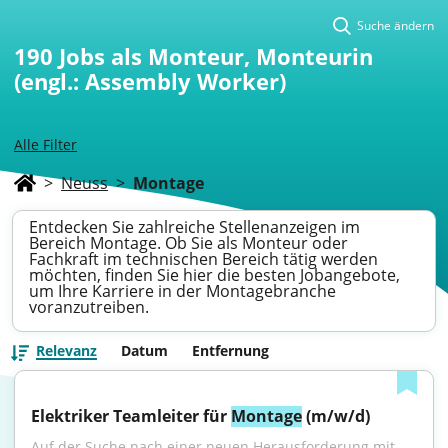
Suche ändern
190
Jobs als Monteur, Monteurin
(engl.: Assembly Worker)
Alle Filter
>
Neuss
>
Montage
Entdecken Sie zahlreiche Stellenanzeigen im
Bereich Montage. Ob Sie als Monteur oder
Fachkraft im technischen Bereich tätig werden
möchten, finden Sie hier die besten Jobangebote,
um Ihre Karriere in der Montagebranche
voranzutreiben.
Relevanz
Datum
Entfernung
Elektriker Teamleiter für 
Montage
 (m/w/d)
Auf der Suche nach einer neuen Herausforderung mit 