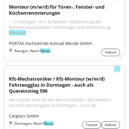
Monteur (m/w/d) für Türen-, Fenster- und 
Küchenrenovierungen
"...in Ratingen. Ihre Aufgaben: Vorbereitung der 
Renovierungsarbeiten Demontage und Vorbereitung 
Montage
..."
PORTAS-Fachbetrieb Konrad Mende GmbH
Ratingen, Raum
Neuss
Vollzeit
Kfz-Mechatroniker / Kfz-Monteur (w/m/d) 
Fahrzeugglas in Dormagen - auch als 
Quereinstieg 596
Wir suchen dich als Kfz-Mechatroniker / Kfz-Monteur 
(w/m/d) Fahrzeugglas in Dormagen - auch als...
Carglass GmbH
Dormagen, Raum
Neuss
Teilzeit
Vollzeit