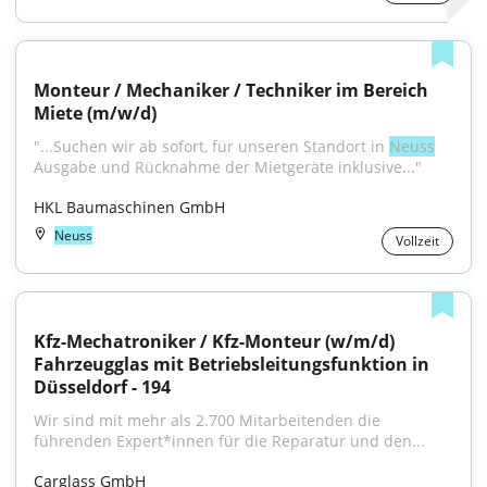
Monteur / Mechaniker / Techniker im Bereich 
Miete (m/w/d)
"...Suchen wir ab sofort, für unseren Standort in 
Neuss
Ausgabe und Rücknahme der Mietgeräte inklusive..."
HKL Baumaschinen GmbH
Neuss
Vollzeit
Kfz-Mechatroniker / Kfz-Monteur (w/m/d) 
Fahrzeugglas mit Betriebsleitungsfunktion in 
Düsseldorf - 194
Wir sind mit mehr als 2.700 Mitarbeitenden die 
führenden Expert*innen für die Reparatur und den...
Carglass GmbH