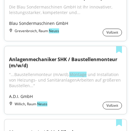
Die Blau Sondermaschinen GmbH ist Ihr innovativer, 
leistungsstarker, kompetenter und...
Blau Sondermaschinen GmbH
Grevenbroich, Raum
Neuss
Vollzeit
Anlagenmechaniker SHK / Baustellenmonteur 
(m/w/d)
"...Baustellenmonteur (m/w/d).
Montage
 und Installation 
von Heizungs- und SanitäranlagenArbeiten auf größeren 
Baustellen..."
A.D.I. GmbH
Willich, Raum
Neuss
Vollzeit