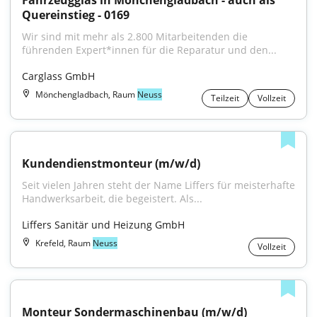
Fahrzeugglas in Mönchengladbach - auch als 
Quereinstieg - 0169
Wir sind mit mehr als 2.800 Mitarbeitenden die 
führenden Expert*innen für die Reparatur und den...
Carglass GmbH
Mönchengladbach, Raum
Neuss
Teilzeit
Vollzeit
Kundendienstmonteur (m/w/d)
Seit vielen Jahren steht der Name Liffers für meisterhafte 
Handwerksarbeit, die begeistert. Als...
Liffers Sanitär und Heizung GmbH
Krefeld, Raum
Neuss
Vollzeit
Monteur Sondermaschinenbau (m/w/d)