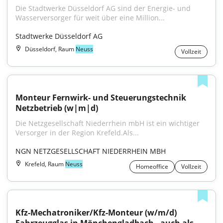
Die Stadtwerke Düsseldorf AG sind der Energie- und 
Wasserversorger für weit über eine Million...
Stadtwerke Düsseldorf AG
Düsseldorf, Raum
Neuss
Vollzeit
Monteur Fernwirk- und Steuerungstechnik 
Netzbetrieb (w|m|d)
Die Netzgesellschaft Niederrhein mbH ist ein wichtiger 
Versorger in der Region Krefeld.Als...
NGN NETZGESELLSCHAFT NIEDERRHEIN MBH
Krefeld, Raum
Neuss
Homeoffice
Vollzeit
Kfz-Mechatroniker/Kfz-Monteur (w/m/d) 