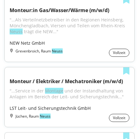
Monteur:in Gas/Wasser/Wärme (m/w/d)
"...Als Verteilnetzbetreiber in den Regionen Heinsberg, 
Mönchengladbach, Viersen und Teilen vom Rhein-Kreis 
Neuss
 trägt die NEW..."
NEW Netz GmbH
Grevenbroich, Raum
Neuss
Vollzeit
Monteur / Elektriker / Mechatroniker (m/w/d)
"...Service in der 
Montage
 und der Instandhaltung von 
Anlagen im Bereich der Leit- und Sicherungstechnik..."
LST Leit- und Sicherungstechnik GmbH
Jüchen, Raum
Neuss
Vollzeit