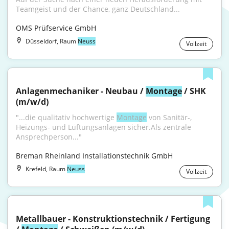
Teamgeist und der Chance, ganz Deutschland...
OMS Prüfservice GmbH
Düsseldorf, Raum
Neuss
Vollzeit
Anlagenmechaniker - Neubau / 
Montage
 / SHK 
(m/w/d)
"...die qualitativ hochwertige 
Montage
 von Sanitär-, 
Heizungs- und Lüftungsanlagen sicher.Als zentrale 
Ansprechperson..."
Breman Rheinland Installationstechnik GmbH
Krefeld, Raum
Neuss
Vollzeit
Metallbauer - Konstruktionstechnik / Fertigung 