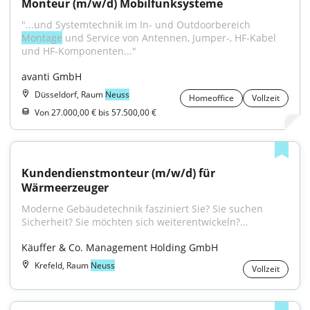
Monteur (m/w/d) Mobilfunksysteme
"...und Systemtechnik im In- und Outdoorbereich 
Montage
 und Service von Antennen, Jumper-, HF-Kabel 
und HF-Komponenten..."
avanti GmbH
Düsseldorf, Raum
Neuss
Homeoffice
Vollzeit
Von 27.000,00 € bis 57.500,00 €
Kundendienstmonteur (m/w/d) für 
Wärmeerzeuger
Moderne Gebäudetechnik fasziniert Sie? Sie suchen 
Sicherheit? Sie möchten sich weiterentwickeln?...
Käuffer & Co. Management Holding GmbH
Krefeld, Raum
Neuss
Vollzeit