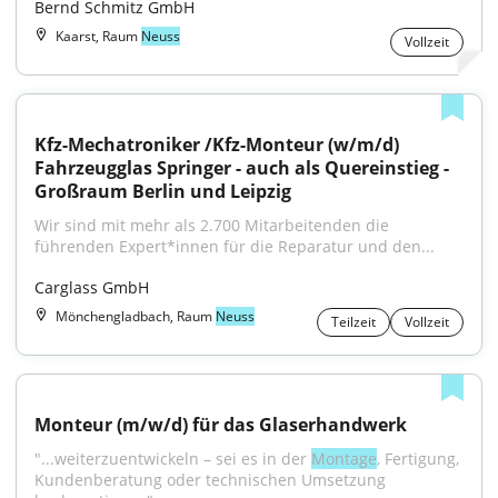
Bernd Schmitz GmbH
Kaarst, Raum
Neuss
Vollzeit
Kfz-Mechatroniker /Kfz-Monteur (w/m/d) 
Fahrzeugglas Springer - auch als Quereinstieg - 
Großraum Berlin und Leipzig
Wir sind mit mehr als 2.700 Mitarbeitenden die 
führenden Expert*innen für die Reparatur und den...
Carglass GmbH
Mönchengladbach, Raum
Neuss
Teilzeit
Vollzeit
Monteur (m/w/d) für das Glaserhandwerk
"...weiterzuentwickeln – sei es in der 
Montage
, Fertigung, 
Kundenberatung oder technischen Umsetzung 