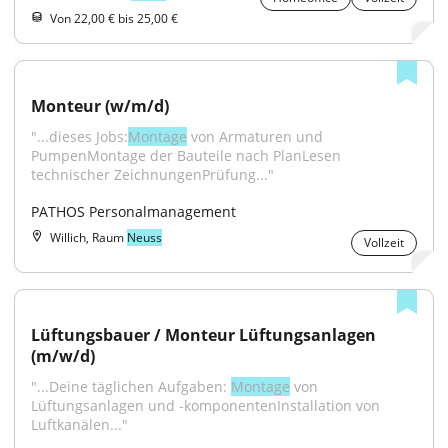
Von 22,00 € bis 25,00 €
Monteur (w/m/d)
"...dieses Jobs:
Montage
 von Armaturen und 
PumpenMontage der Bauteile nach PlanLesen 
technischer ZeichnungenPrüfung..."
PATHOS Personalmanagement
Willich, Raum
Neuss
Vollzeit
Lüftungsbauer / Monteur Lüftungsanlagen 
(m/w/d)
"...Deine täglichen Aufgaben: 
Montage
 von 
Lüftungsanlagen und -komponentenInstallation von 
Luftkanälen..."