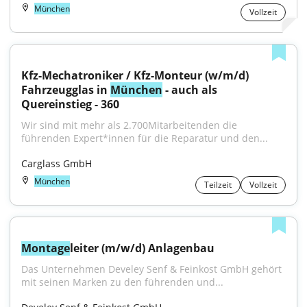
München
Vollzeit
Kfz-Mechatroniker / Kfz-Monteur (w/m/d) 
Fahrzeugglas in 
München
 - auch als 
Quereinstieg - 360
Wir sind mit mehr als 2.700Mitarbeitenden die 
führenden Expert*innen für die Reparatur und den...
Carglass GmbH
München
Teilzeit
Vollzeit
Montage
leiter (m/w/d) Anlagenbau
Das Unternehmen Develey Senf & Feinkost GmbH gehört 
mit seinen Marken zu den führenden und...