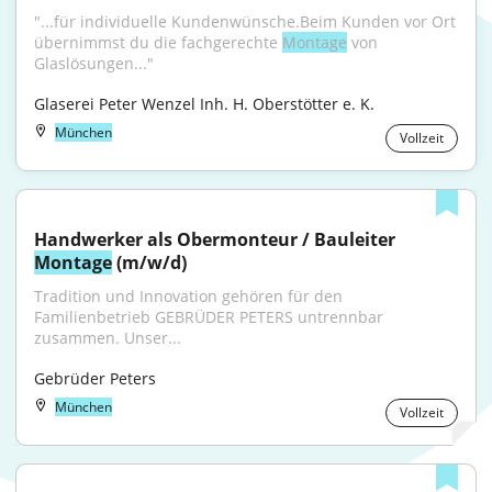
"...für individuelle Kundenwünsche.Beim Kunden vor Ort 
übernimmst du die fachgerechte 
Montage
 von 
Glaslösungen..."
Glaserei Peter Wenzel Inh. H. Oberstötter e. K.
München
Vollzeit
Handwerker als Obermonteur / Bauleiter 
Montage
 (m/w/d)
Tradition und Innovation gehören für den 
Familienbetrieb GEBRÜDER PETERS untrennbar 
zusammen. Unser...
Gebrüder Peters
München
Vollzeit