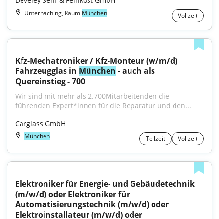
Develey Senf & Feinkost GmbH
Unterhaching, Raum
München
Vollzeit
Kfz-Mechatroniker / Kfz-Monteur (w/m/d) 
Fahrzeugglas in 
München
 - auch als 
Quereinstieg - 700
Wir sind mit mehr als 2.700Mitarbeitenden die 
führenden Expert*innen für die Reparatur und den...
Carglass GmbH
München
Teilzeit
Vollzeit
Elektroniker für Energie- und Gebäudetechnik 
(m/w/d) oder Elektroniker für 
Automatisierungstechnik (m/w/d) oder 
Elektroinstallateur (m/w/d) oder 