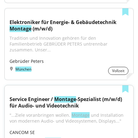
Elektroniker für Energie- & Gebäudetechnik 
Montage
 (m/w/d)
Tradition und Innovation gehören für den 
Familienbetrieb GEBRÜDER PETERS untrennbar 
zusammen. Unser...
Gebrüder Peters
München
Vollzeit
Service Engineer / 
Montage
-Spezialist (m/w/d) 
für Audio- und Videotechnik
"...Ziele voranbringen wollen. 
Montage
 und Installation 
von modernen Audio- und Videosystemen, Displays..."
CANCOM SE