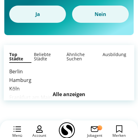
Ja
Nein
Top
Beliebte
Ähnliche
Ausbildung
Städte
Städte
Suchen
Berlin
Hamburg
Köln
Alle anzeigen
Frankfurt am Main
Stuttgart
Düsseldorf
Leipzig
Dortmund
Menü
Account
Jobagent
Merken