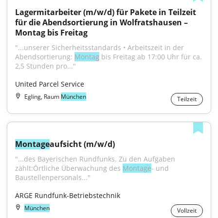
Lagermitarbeiter (m/w/d) für Pakete in Teilzeit 
für die Abendsortierung in Wolfratshausen – 
Montag bis Freitag
"...unserer Sicherheitsstandards • Arbeitszeit in der 
Abendsortierung: 
Montag
 bis Freitag ab 17:00 Uhr für ca. 
2,5 Stunden pro..."
United Parcel Service
Egling, Raum
München
Teilzeit
Montage
aufsicht (m/w/d)
"...des Bayerischen Rundfunks. Zu den Aufgaben 
zählt:Örtliche Überwachung des 
Montage
- und 
Baustellenpersonals..."
ARGE Rundfunk-Betriebstechnik
München
Vollzeit