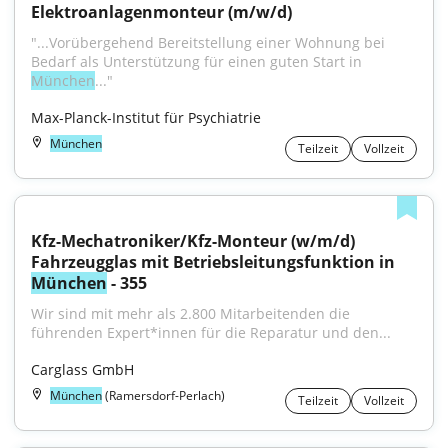
Elektroanlagenmonteur (m/w/d)
"...Vorübergehend Bereitstellung einer Wohnung bei 
Bedarf als Unterstützung für einen guten Start in 
München
..."
Max-Planck-Institut für Psychiatrie
München
Teilzeit
Vollzeit
Kfz-Mechatroniker/Kfz-Monteur (w/m/d) 
Fahrzeugglas mit Betriebsleitungsfunktion in 
München
 - 355
Wir sind mit mehr als 2.800 Mitarbeitenden die 
führenden Expert*innen für die Reparatur und den...
Carglass GmbH
München
(Ramersdorf-Perlach)
Teilzeit
Vollzeit