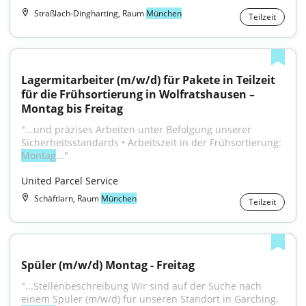
Straßlach-Dingharting, Raum
München
Teilzeit
Lagermitarbeiter (m/w/d) für Pakete in Teilzeit 
für die Frühsortierung in Wolfratshausen – 
Montag bis Freitag
"...und präzises Arbeiten unter Befolgung unserer 
Sicherheitsstandards • Arbeitszeit in der Frühsortierung: 
Montag
..."
United Parcel Service
Schäftlarn, Raum
München
Teilzeit
Spüler (m/w/d) Montag - Freitag
"...Stellenbeschreibung Wir sind auf der Suche nach 
einem Spüler (m/w/d) für unseren Standort in Garching. 