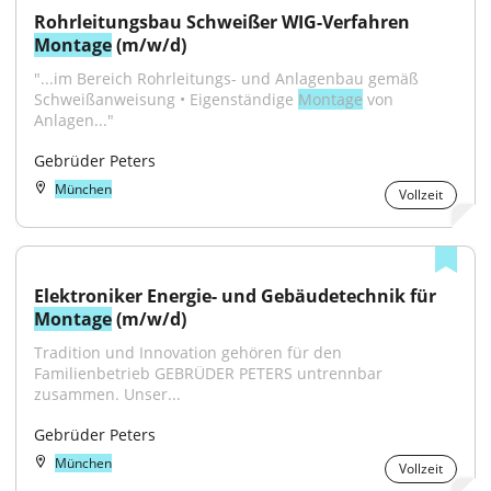
Rohrleitungsbau Schweißer WIG-Verfahren 
Montage
 (m/w/d)
"...im Bereich Rohrleitungs- und Anlagenbau gemäß 
Schweißanweisung • Eigenständige 
Montage
 von 
Anlagen..."
Gebrüder Peters
München
Vollzeit
Elektroniker Energie- und Gebäudetechnik für 
Montage
 (m/w/d)
Tradition und Innovation gehören für den 
Familienbetrieb GEBRÜDER PETERS untrennbar 
zusammen. Unser...
Gebrüder Peters
München
Vollzeit