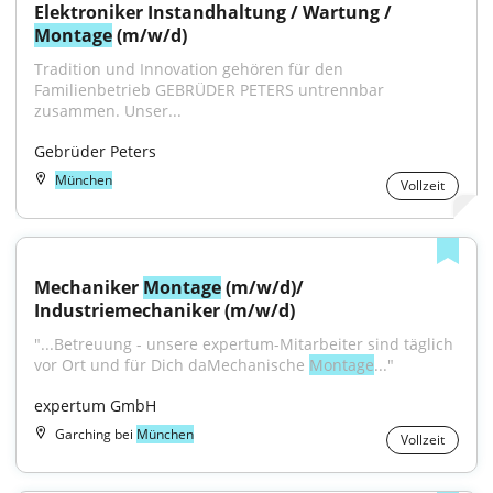
Elektroniker Instandhaltung / Wartung / 
Montage
 (m/w/d)
Tradition und Innovation gehören für den 
Familienbetrieb GEBRÜDER PETERS untrennbar 
zusammen. Unser...
Gebrüder Peters
München
Vollzeit
Mechaniker 
Montage
 (m/w/d)/ 
Industriemechaniker (m/w/d)
"...Betreuung - unsere expertum-Mitarbeiter sind täglich 
vor Ort und für Dich daMechanische 
Montage
..."
expertum GmbH
Garching bei
München
Vollzeit