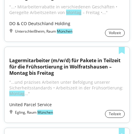
"...• Mitarbeiterrabatte in verschiedenen Geschäften • 
Geregelte Arbeitszeiten von 
Montag
 – Freitag •..."
DO & CO Deutschland Holding
Unterschleißheim, Raum
München
Vollzeit
Lagermitarbeiter (m/w/d) für Pakete in Teilzeit 
für die Frühsortierung in Wolfratshausen – 
Montag bis Freitag
"...und präzises Arbeiten unter Befolgung unserer 
Sicherheitsstandards • Arbeitszeit in der Frühsortierung: 
Montag
..."
United Parcel Service
Egling, Raum
München
Teilzeit