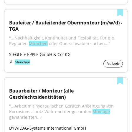
Bauleiter / Bauleitender Obermonteur (m/w/d) - 
TGA
"...Nachhaltigkeit, Kontinuität und Flexibilität. Für die 
Regionen 
München
 oder Oberschwaben suchen..."
SIEGLE + EPPLE GmbH & Co. KG
München
Vollzeit
Bauarbeiter / Monteur (alle 
Geschlechtsidentitäten)
"...Arbeit mit hydraulischen Geräten Anbringung von 
Korrosionsschutz Während der gesamten 
Montage
gewährleisten..."
DYWIDAG-Systems International GmbH