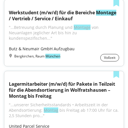
Werkstudent (m/w/d) für die Bereiche 
Montage
/ Vertrieb / Service / Einkauf
"...Betreuung durch Planung und 
Montage
 von 
Neuanlagen jeglicher Art bis hin zu 
kundenspezifischen..."
Butz & Neumair GmbH Aufzugbau
Bergkirchen, Raum
München
Vollzeit
Lagermitarbeiter (m/w/d) für Pakete in Teilzeit 
für die Abendsortierung in Wolfratshausen – 
Montag bis Freitag
"...unserer Sicherheitsstandards • Arbeitszeit in der 
Abendsortierung: 
Montag
 bis Freitag ab 17:00 Uhr für ca. 
2,5 Stunden pro..."
United Parcel Service