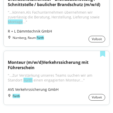
Schnittstelle / baulicher Brandschutz (m/w/d)
"...können.Als Fachunternehmen übernehmen wir 
zuverlässig die Beratung, Herstellung, Lieferung sowie 
Montage
..."
R + L Dämmtechnik GmbH
Nürnberg, Raum
Fürth
Vollzeit
Monteur (m/w/d)Verkehrssicherung mit 
Führerschein
"...Zur Verstärkung unseres Teams suchen wir am 
Standort 
Fürth
 einen engagierten Monteur..."
AVS Verkehrssicherung GmbH
Fürth
Vollzeit