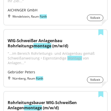
Ihr Ziel..."
AICHINGER GmbH
Wendelstein, Raum
Fürth
Vollzeit
WIG-Schweißer Anlagenbau 
Rohrleitungs
montage
 (m/w/d)
"...im Bereich Rohrleitungs- und Anlagenbau gemäß 
Schweißanweisung • Eigenständige 
Montage
 von 
Anlagen..."
Gebrüder Peters
Nürnberg, Raum
Fürth
Vollzeit
Rohrleitungsbauer WIG-Schweißen 
Anlagen
montage
 (m/w/d)