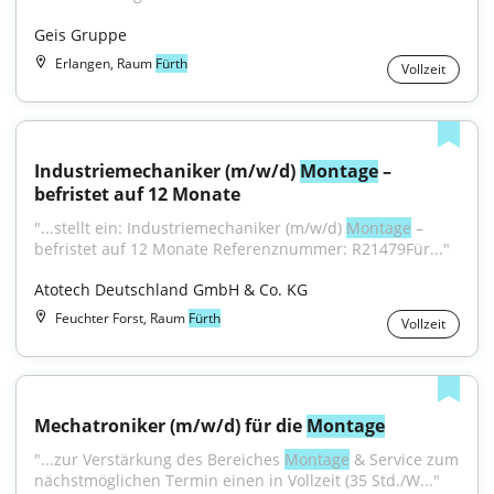
Geis Gruppe
Erlangen, Raum
Fürth
Vollzeit
Industriemechaniker (m/w/d) 
Montage
 – 
befristet auf 12 Monate
"...stellt ein: Industriemechaniker (m/w/d) 
Montage
 – 
befristet auf 12 Monate Referenznummer: R21479Für..."
Atotech Deutschland GmbH & Co. KG
Feuchter Forst, Raum
Fürth
Vollzeit
Mechatroniker (m/w/d) für die 
Montage
"...zur Verstärkung des Bereiches 
Montage
 & Service zum 
nächstmöglichen Termin einen in Vollzeit (35 Std./W..."