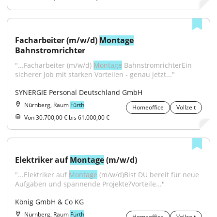
Facharbeiter (m/w/d) 
Montage
Bahnstromrichter
"...Facharbeiter (m/w/d) 
Montage
 BahnstromrichterEin 
sicherer Job mit starken Vorteilen - genau jetzt..."
SYNERGIE Personal Deutschland GmbH
Nürnberg, Raum
Fürth
Homeoffice
Vollzeit
Von 30.700,00 € bis 61.000,00 €
Elektriker auf 
Montage
 (m/w/d)
"...Elektriker auf 
Montage
 (m/w/d)Bist DU bereit für neue 
Aufgaben und spannende Projekte?Vorteile..."
König GmbH & Co KG
Nürnberg, Raum
Fürth
Homeoffice
Vollzeit