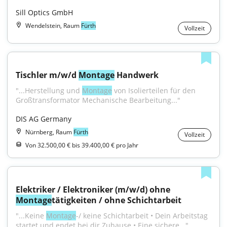
Sill Optics GmbH
Wendelstein, Raum
Fürth
Vollzeit
Tischler m/w/d 
Montage
 Handwerk
"...Herstellung und 
Montage
 von Isolierteilen für den 
Großtransformator Mechanische Bearbeitung..."
DIS AG Germany
Nürnberg, Raum
Fürth
Vollzeit
Von 32.500,00 € bis 39.400,00 € pro Jahr
Elektriker / Elektroniker (m/w/d) ohne 
Montage
tätigkeiten / ohne Schichtarbeit
"...Keine 
Montage
-/ keine Schichtarbeit • Dein Arbeitstag 
startet und endet bei dir Zuhause • Eine sichere..."