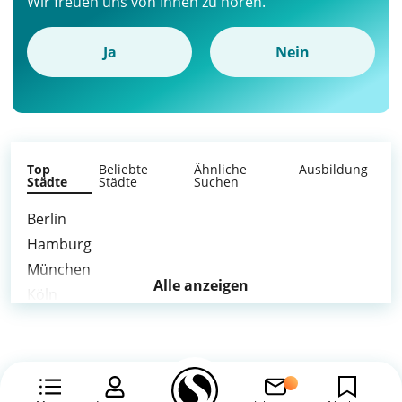
Wir freuen uns von Ihnen zu hören.
Ja
Nein
Top
Beliebte
Ähnliche
Ausbildung
Städte
Städte
Suchen
Berlin
Hamburg
München
Alle anzeigen
Köln
Frankfurt am Main
Stuttgart
Düsseldorf
Leipzig