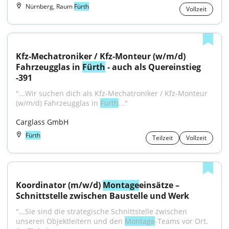
Nürnberg, Raum
Fürth
Vollzeit
Kfz-Mechatroniker / Kfz-Monteur (w/m/d) 
Fahrzeugglas in 
Fürth
 - auch als Quereinstieg 
-391
"...Wir suchen dich als Kfz-Mechatroniker / Kfz-Monteur 
(w/m/d) Fahrzeugglas in 
Fürth
..."
Carglass GmbH
Fürth
Teilzeit
Vollzeit
Koordinator (m/w/d) 
Montage
einsätze – 
Schnittstelle zwischen Baustelle und Werk
"...Sie sind die strategische Schnittstelle zwischen 
unseren Objektleitern und den 
Montage
-Teams vor Ort. 