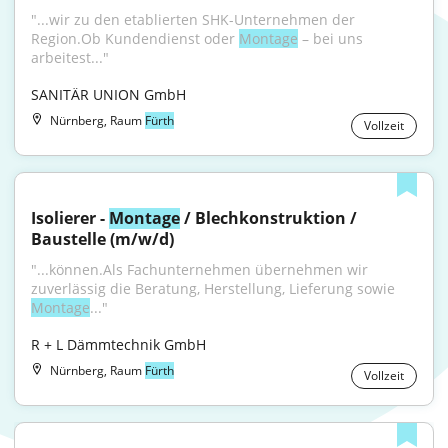
"...wir zu den etablierten SHK-Unternehmen der 
Region.Ob Kundendienst oder 
Montage
 – bei uns 
arbeitest..."
SANITÄR UNION GmbH
Nürnberg, Raum
Fürth
Vollzeit
Isolierer - 
Montage
 / Blechkonstruktion / 
Baustelle (m/w/d)
"...können.Als Fachunternehmen übernehmen wir 
zuverlässig die Beratung, Herstellung, Lieferung sowie 
Montage
..."
R + L Dämmtechnik GmbH
Nürnberg, Raum
Fürth
Vollzeit