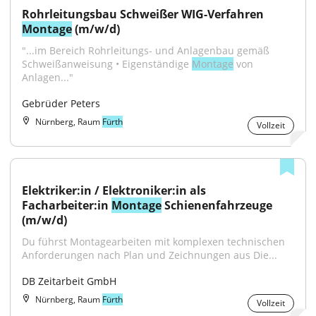
Rohrleitungsbau Schweißer WIG-Verfahren 
Montage
 (m/w/d)
"...im Bereich Rohrleitungs- und Anlagenbau gemäß 
Schweißanweisung • Eigenständige 
Montage
 von 
Anlagen..."
Gebrüder Peters
Nürnberg, Raum
Fürth
Vollzeit
Elektriker:in / Elektroniker:in als 
Facharbeiter:in 
Montage
 Schienenfahrzeuge 
(m/w/d)
Du führst Montagearbeiten mit komplexen technischen 
Anforderungen nach Plan und Zeichnungen aus Die...
DB Zeitarbeit GmbH
Nürnberg, Raum
Fürth
Vollzeit