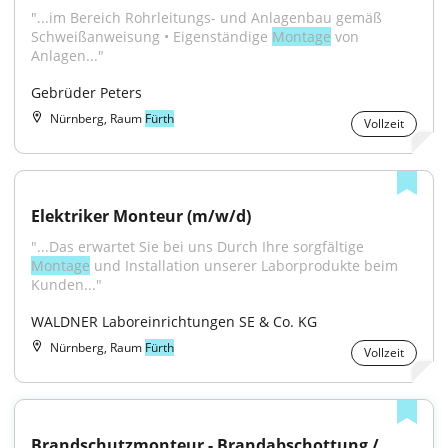
"...im Bereich Rohrleitungs- und Anlagenbau gemäß 
Schweißanweisung • Eigenständige 
Montage
 von 
Anlagen..."
Gebrüder Peters
Nürnberg, Raum
Fürth
Vollzeit
Elektriker Monteur (m/w/d)
"...Das erwartet Sie bei uns Durch Ihre sorgfältige 
Montage
 und Installation unserer Laborprodukte beim 
Kunden..."
WALDNER Laboreinrichtungen SE & Co. KG
Nürnberg, Raum
Fürth
Vollzeit
Brandschutzmonteur - Brandabschottung / 