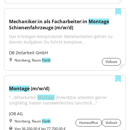
Mechaniker:in als Facharbeiter:in 
Montage
Schienenfahrzeuge (m/w/d)
Das Erledigen komplizierter Metallarbeiten gehört zu 
deinen Aufgaben Du führst komplexe...
DB Zeitarbeit GmbH
Nürnberg, Raum
Fürth
Vollzeit
Montage
 (m/w/d)
"...Mitarbeiter 
Montage
 (m/w/d)Sie arbeiten gerne 
sorgfältig, haben handwerkliches Geschick..."
JOB AG
Nürnberg, Raum
Fürth
Homeoffice
Vollzeit
Von 36.200,00 € bis 77.700,00 €