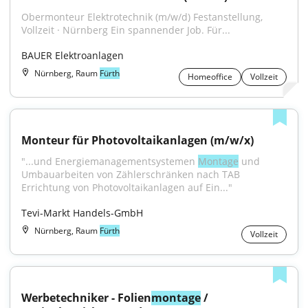
Obermonteur Elektrotechnik (m/w/d) Festanstellung, 
Vollzeit · Nürnberg Ein spannender Job. Für...
BAUER Elektroanlagen
Nürnberg, Raum
Fürth
Homeoffice
Vollzeit
Monteur für Photovoltaikanlagen (m/w/x)
"...und Energiemanagementsystemen 
Montage
 und 
Umbauarbeiten von Zählerschränken nach TAB 
Errichtung von Photovoltaikanlagen auf Ein..."
Tevi-Markt Handels-GmbH
Nürnberg, Raum
Fürth
Vollzeit
Werbetechniker - Folien
montage
 / 