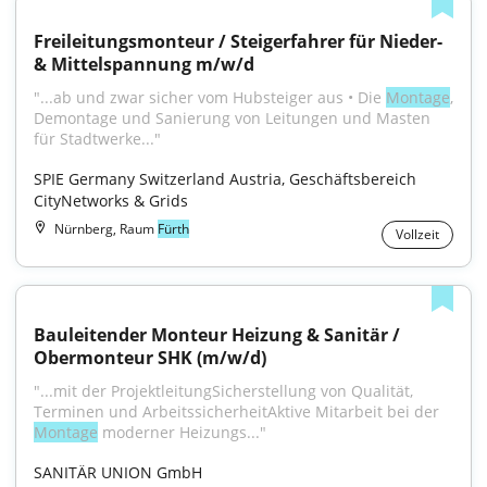
Freileitungsmonteur / Steigerfahrer für Nieder- 
& Mittelspannung m/w/d
"...ab und zwar sicher vom Hubsteiger aus • Die 
Montage
, 
Demontage und Sanierung von Leitungen und Masten 
für Stadtwerke..."
SPIE Germany Switzerland Austria, Geschäftsbereich 
CityNetworks & Grids
Nürnberg, Raum
Fürth
Vollzeit
Bauleitender Monteur Heizung & Sanitär / 
Obermonteur SHK (m/w/d)
"...mit der ProjektleitungSicherstellung von Qualität, 
Terminen und ArbeitssicherheitAktive Mitarbeit bei der 
Montage
 moderner Heizungs..."
SANITÄR UNION GmbH