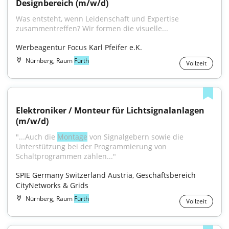
Designbereich (m/w/d)
Was entsteht, wenn Leidenschaft und Expertise 
zusammentreffen? Wir formen die visuelle...
Werbeagentur Focus Karl Pfeifer e.K.
Nürnberg, Raum
Fürth
Vollzeit
Elektroniker / Monteur für Lichtsignalanlagen 
(m/w/d)
"...Auch die 
Montage
 von Signalgebern sowie die 
Unterstützung bei der Programmierung von 
Schaltprogrammen zählen..."
SPIE Germany Switzerland Austria, Geschäftsbereich 
CityNetworks & Grids
Nürnberg, Raum
Fürth
Vollzeit