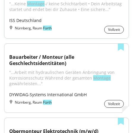
"...Keine 
Montage
-/ keine Schichtarbeit • Dein Arbeitstag 
startet und endet bei dir Zuhause • Eine sichere..."
ISS Deutschland
Nürnberg, Raum
Fürth
Vollzeit
Bauarbeiter / Monteur (alle 
Geschlechtsidentitäten)
"...Arbeit mit hydraulischen Geräten Anbringung von 
Korrosionsschutz Während der gesamten 
Montage
gewährleisten..."
DYWIDAG-Systems International GmbH
Nürnberg, Raum
Fürth
Vollzeit
Obermonteur Elektrotechnik (m/w/d)