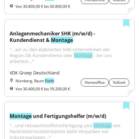
Von 30.800,00 € bis 60.800,00 €
Anlagenmechaniker SHK (m/w/d) - 
Kundendienst & 
Montage
"...wir zu den etablierten SHK-Unternehmen der 
Region.Ob Kundendienst oder 
Montage
 - bei uns 
arbeitest..."
VDK Groep Deutschland
Nürnberg, Raum
Fürth
Homeoffice
Vollzeit
Von 30.400,00 € bis 59.200,00 €
Montage
 und Fertigungshelfer (m/w/d)
"...und Holzwerkstoffen\nFertigung und 
Montage
 von 
Packmitteln\nUnterstützen beim Verpacken von 
Industrieanlagen..."