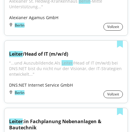
Alexianer St. Hedwig-Krankenhaus 
Berlin
-Mitte 
Unterstützung..."
Alexianer Agamus GmbH
Berlin
Vollzeit
Leiter
/Head of IT (m/w/d)
"...und Auszubildende.Als 
Leiter
/Head of IT (m/w/d) bei 
DNS:NET bist du nicht nur der Visionär, der IT-Strategien 
entwickelt..."
DNS:NET Internet Service GmbH
Berlin
Vollzeit
Leiter
:in Fachplanung Nebenanlagen & 
Bautechnik