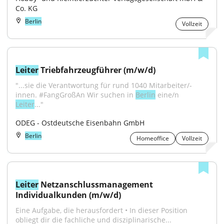
Co. KG
Berlin
Vollzeit
Leiter
 Triebfahrzeugführer (m/w/d)
"...sie die Verantwortung für rund 1040 Mitarbeiter/-
innen. #FangGroßAn Wir suchen in 
Berlin
 eine/n 
Leiter
..."
ODEG - Ostdeutsche Eisenbahn GmbH
Berlin
Homeoffice
Vollzeit
Leiter
 Netzanschlussmanagement 
Individualkunden (m/w/d)
Eine Aufgabe, die herausfordert • In dieser Position 
obliegt dir die fachliche und disziplinarische...