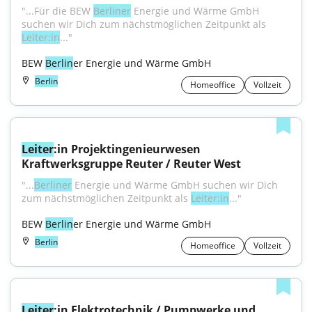
"...Für die BEW 
Berliner
 Energie und Wärme GmbH 
suchen wir Dich zum nächstmöglichen Zeitpunkt als 
Leiter:in
..."
BEW 
Berlin
er Energie und Wärme GmbH
Berlin
Homeoffice
Vollzeit
Leiter
:in Projektingenieurwesen 
Kraftwerksgruppe Reuter / Reuter West
"...
Berliner
 Energie und Wärme GmbH suchen wir Dich 
zum nächstmöglichen Zeitpunkt als 
Leiter:in
..."
BEW 
Berlin
er Energie und Wärme GmbH
Berlin
Homeoffice
Vollzeit
Leiter
:in Elektrotechnik / Pumpwerke und 