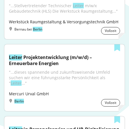
"...Stellvertretender Technischer 
Leiter
 m/w/x 
Gebäudetechnik (HLS) Die Werkstück Raumgestaltung..."
Werkstück Raumgestaltung & Versorgungstechnik GmbH
Bernau bei
Berlin
Vollzeit
Leiter
 Projektentwicklung (m/w/d) – 
Erneuerbare Energien
"...dieses spannende und zukunftsweisende Umfeld 
suchen wir eine führungsstarke Persönlichkeit als 
"
Leiter
..."
Mercuri Urval GmbH
Berlin
Vollzeit