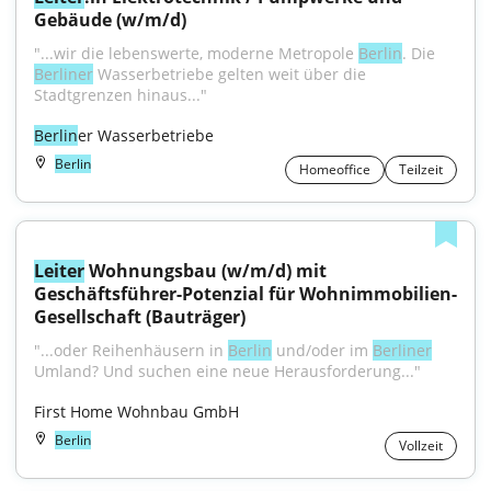
Gebäude (w/m/d)
"...wir die lebenswerte, moderne Metropole 
Berlin
. Die 
Berliner
 Wasserbetriebe gelten weit über die 
Stadtgrenzen hinaus..."
Berlin
er Wasserbetriebe
Berlin
Homeoffice
Teilzeit
Leiter
 Wohnungsbau (w/m/d) mit 
Geschäftsführer-Potenzial für Wohnimmobilien-
Gesellschaft (Bauträger)
"...oder Reihenhäusern in 
Berlin
 und/oder im 
Berliner
Umland? Und suchen eine neue Herausforderung..."
First Home Wohnbau GmbH
Berlin
Vollzeit