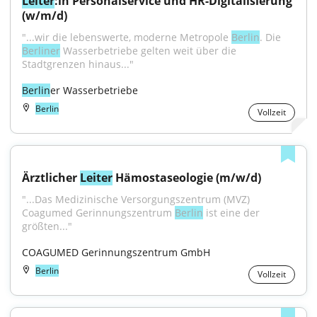
Leiter
:in Personalservice und HR-Digitalisierung 
(w/m/d)
"...wir die lebenswerte, moderne Metropole 
Berlin
. Die 
Berliner
 Wasserbetriebe gelten weit über die 
Stadtgrenzen hinaus..."
Berlin
er Wasserbetriebe
Berlin
Vollzeit
Ärztlicher 
Leiter
 Hämostaseologie (m/w/d)
"...Das Medizinische Versorgungszentrum (MVZ) 
Coagumed Gerinnungszentrum 
Berlin
 ist eine der 
größten..."
COAGUMED Gerinnungszentrum GmbH
Berlin
Vollzeit