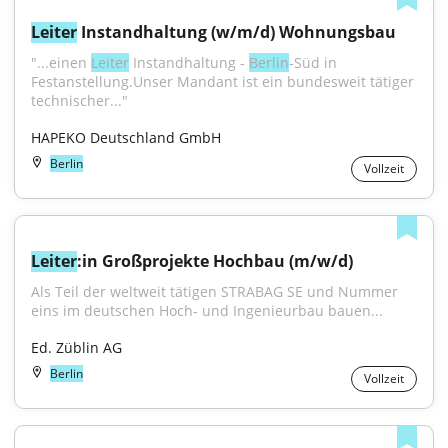
Leiter
 Instandhaltung (w/m/d) Wohnungsbau
"...einen 
Leiter
 Instandhaltung - 
Berlin
-Süd in 
Festanstellung.Unser Mandant ist ein bundesweit tätiger 
technischer..."
HAPEKO Deutschland GmbH
Berlin
Vollzeit
Leiter
:in Großprojekte Hochbau (m/w/d)
Als Teil der weltweit tätigen STRABAG SE und Nummer 
eins im deutschen Hoch- und Ingenieurbau bauen...
Ed. Züblin AG
Berlin
Vollzeit