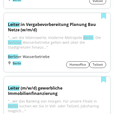
Vollzeit
Leiter
:in Vergabevorbereitung Planung Bau 
Netze (w/m/d)
"...wir die lebenswerte, moderne Metropole 
Berlin
. Die 
Berliner
 Wasserbetriebe gelten weit über die 
Stadtgrenzen hinaus..."
Berlin
er Wasserbetriebe
Berlin
Homeoffice
Teilzeit
Leiter
 (m/w/d) gewerbliche 
Immobilienfinanzierung
"...wir das Banking von morgen. Für unsere Filiale in 
Berlin
 suchen wir Sie in Voll- oder Teilzeit, Jobsharing 
möglich..."