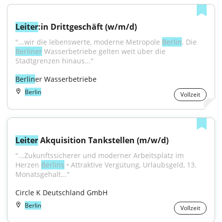
Leiter
:in Drittgeschäft (w/m/d)
"...wir die lebenswerte, moderne Metropole 
Berlin
. Die 
Berliner
 Wasserbetriebe gelten weit über die 
Stadtgrenzen hinaus..."
Berlin
er Wasserbetriebe
Berlin
Vollzeit
Leiter
 Akquisition Tankstellen (m/w/d)
"...Zukunftssicherer und moderner Arbeitsplatz im 
Herzen 
Berlins
 • Attraktive Vergütung, Urlaubsgeld, 13. 
Monatsgehalt..."
Circle K Deutschland GmbH
Berlin
Vollzeit