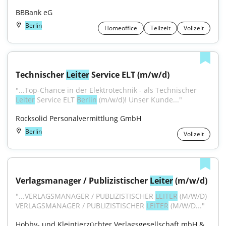
BBBank eG
Berlin
Homeoffice
Teilzeit
Vollzeit
Technischer 
Leiter
 Service ELT (m/w/d)
"...Top-Chance in der Elektrotechnik - als Technischer 
Leiter
 Service ELT 
Berlin
 (m/w/d)! Unser Kunde..."
Rocksolid Personalvermittlung GmbH
Berlin
Vollzeit
Verlagsmanager / Publizistischer 
Leiter
 (m/w/d)
"...VERLAGSMANAGER / PUBLIZISTISCHER 
LEITER
 (M/W/D) 
VERLAGSMANAGER / PUBLIZISTISCHER 
LEITER
 (M/W/D..."
Hobby- und Kleintierzüchter Verlagsgesellschaft mbH & 