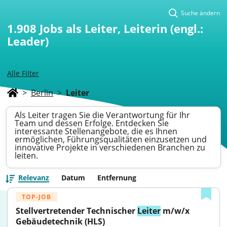
Suche ändern
1.908
Jobs als Leiter, Leiterin (engl.:
Leader)
Alle Filter
>
Berlin
>
Leiter
Als Leiter tragen Sie die Verantwortung für Ihr
Team und dessen Erfolge. Entdecken Sie
interessante Stellenangebote, die es Ihnen
ermöglichen, Führungsqualitäten einzusetzen und
innovative Projekte in verschiedenen Branchen zu
leiten.
Relevanz
Datum
Entfernung
TOP-JOB
Stellvertretender Technischer 
Leiter
 m/w/x 
Gebäudetechnik (HLS)