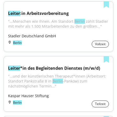
Leiter
:in Arbeitsvorbereitung
"...Menschen wie Ihnen. Am Standort 
Berlin
 zählt Stadler 
mit mehr als 1.500 Mitarbeitenden zu den größten..."
Stadler Deutschland GmbH
Berlin
Vollzeit
Leiter
*in des Begleitenden Dienstes (m/w/d)
"...und der künstlerischen Therapeut*innen (Arbeitsort: 
Standort Pankstraße 8 in 
Berlin
-Pankow) zum 
nächstmöglichen Termin..."
Kaspar Hauser Stiftung
Berlin
Teilzeit