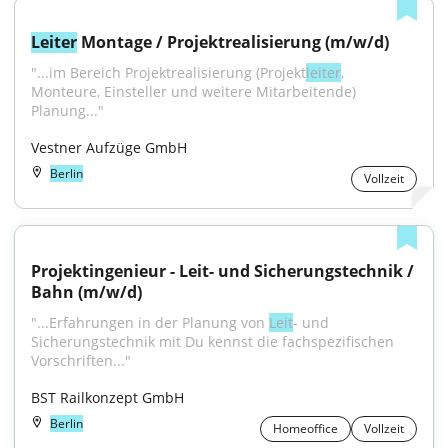
Leiter
 Montage / Projektrealisierung (m/w/d)
"...im Bereich Projekt­realisierung (Projekt­
leiter
, 
Monteure, Einsteller und weitere Mitarbeitende) 
Planung..."
Vestner Aufzüge GmbH
Berlin
Vollzeit
Projektingenieur - Leit- und Sicherungstechnik / 
Bahn (m/w/d)
"...Erfahrungen in der Planung von 
Leit
- und 
Sicherungstechnik mit Du kennst die fachspezifischen 
Vorschriften..."
BST Railkonzept GmbH
Berlin
Homeoffice
Vollzeit