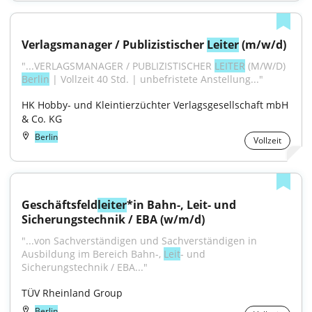
Verlagsmanager / Publizistischer 
Leiter
 (m/w/d)
"...VERLAGSMANAGER / PUBLIZISTISCHER 
LEITER
 (M/W/D) 
Berlin
 | Vollzeit 40 Std. | unbefristete Anstellung..."
HK Hobby- und Kleintierzüchter Verlagsgesellschaft mbH 
& Co. KG
Berlin
Vollzeit
Geschäftsfeld
leiter
*in Bahn-, Leit- und 
Sicherungstechnik / EBA (w/m/d)
"...von Sachverständigen und Sachverständigen in 
Ausbildung im Bereich Bahn-, 
Leit
- und 
Sicherungstechnik / EBA..."
TÜV Rheinland Group
Berlin