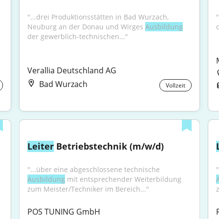
"...drei Produktionsstätten in Bad Wurzach, 
"
Neuburg an der Donau und Wirges 
Ausbildung
der gewerblich-technischen..."
Verallia Deutschland AG
Bad Wurzach
Vollzeit
Leiter
 Betriebstechnik (m/w/d)
"...über eine abgeschlossene technische 
Ausbildung
 mit entsprechender Weiterbildung 
zum Meister/Techniker im Bereich..."
POS TUNING GmbH