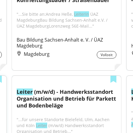
Rohrleitungsbauer / Straßenbauer
"...Sie bitte an:Andrea Heße, 
Leiterin
 ÜAZ 
"
 
MagdeburgBau Bildung Sachsen-Anhalt e.V. / 
ÜAZ MagdeburgLorenzweg 56E-Mail..."
Bau Bildung Sachsen-Anhalt e. V. / ÜAZ 
Magdeburg
Magdeburg
Vollzeit
Leiter
 (m/w/d) - Handwerksstandort 
Organisation und Betrieb für Parkett 
und Bodenbeläge
"...für unsere Standorte Bielefeld, Ulm, Aachen 
und Köln 
Leiter
 (m/w/d) Handwerksstandort 
Organisation und Betrieb..."