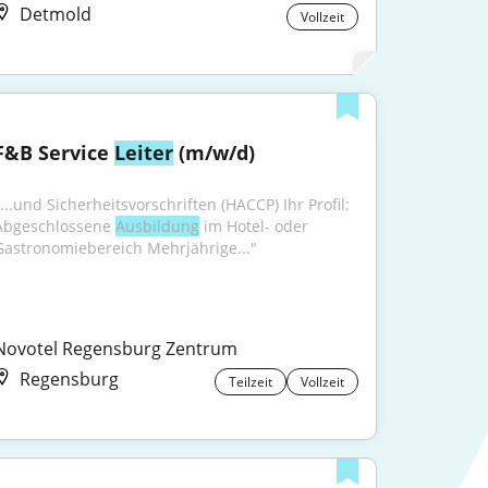
Detmold
Vollzeit
F&B Service 
Leiter
 (m/w/d)
...und Sicherheitsvorschriften (HACCP) Ihr Profil: 
Abgeschlossene 
Ausbildung
 im Hotel- oder 
Gastronomiebereich Mehrjährige..."
Novotel Regensburg Zentrum
Regensburg
Teilzeit
Vollzeit