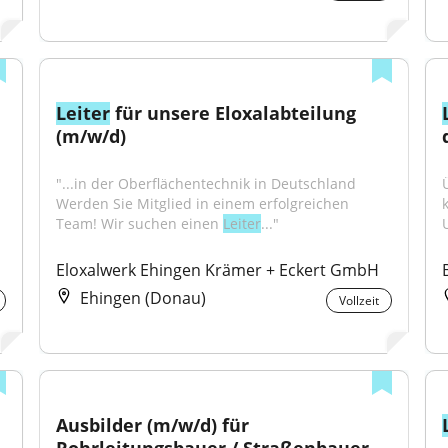
Leiter
 für unsere Eloxalabteilung 
(m/w/d)
"...in der Oberflächentechnik in Deutschland 
Werden Sie Mitglied in einem erfolgreichen 
Team! Wir suchen einen 
Leiter
..."
Eloxalwerk Ehingen Krämer + Eckert GmbH
Ehingen (Donau)
Vollzeit
Ausbilder (m/w/d) für 