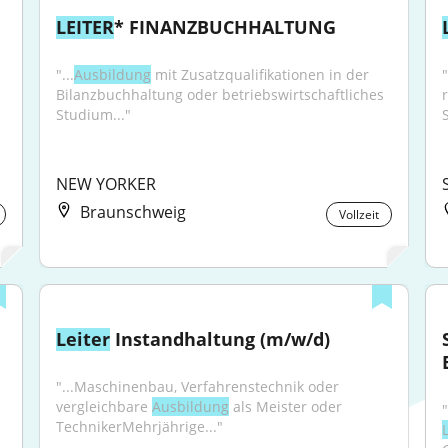
LEITER
* FINANZBUCHHALTUNG
"...
Ausbildung
 mit Zusatzqualifikationen in der 
"
Bilanzbuchhaltung oder betriebswirtschaftliches 
Studium..."
NEW YORKER
Braunschweig
Vollzeit
Leiter
 Instandhaltung (m/w/d)
"...Maschinenbau, Verfahrenstechnik oder 
vergleichbare 
Ausbildung
 als Meister oder 
TechnikerMehrjährige..."
L