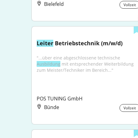
Bielefeld
Vollzeit
Leiter
 Betriebstechnik (m/w/d)
"...über eine abgeschlossene technische 
Ausbildung
 mit entsprechender Weiterbildung 
zum Meister/Techniker im Bereich..."
POS TUNING GmbH
Bünde
Vollzeit