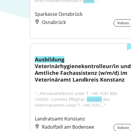
eine:nstellvertretende:n 
Leiter
..."
Sparkasse Osnabrück
Osnabrück
Vollzeit
Ausbildung
Veterinärhygienekontrolleur/in und 
Amtliche Fachassistenz (w/m/d) im 
Veterinäramt Landkreis Konstanz
"...Personalreferent unter T. +49 7531 800-
1343Dr. Cornelia Pfleghar, 
Leiterin
 des 
Veterinäramtes unter T. +49 7531..."
Landratsamt Konstanz
Radolfzell am Bodensee
Vollzeit