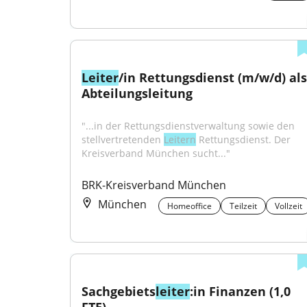
Leiter
/in Rettungsdienst (m/w/d) als 
Abteilungsleitung
"...in der Rettungsdienstverwaltung sowie den 
stellvertretenden 
Leitern
 Rettungsdienst. Der 
Kreisverband München sucht..."
BRK-Kreisverband München
München
Homeoffice
Teilzeit
Vollzeit
Sachgebiets­
leiter
:in Finanzen (1,0 