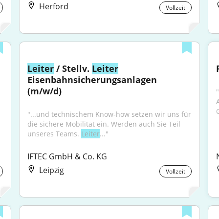
Herford
Vollzeit
Leiter
 / Stellv. 
Leiter
Eisenbahnsicherungsanlagen 
(m/w/d)
"
"...und technischem Know-how setzen wir uns für 
die sichere Mobilität ein. Werden auch Sie Teil 
unseres Teams. 
Leiter
..."
IFTEC GmbH & Co. KG
Leipzig
Vollzeit