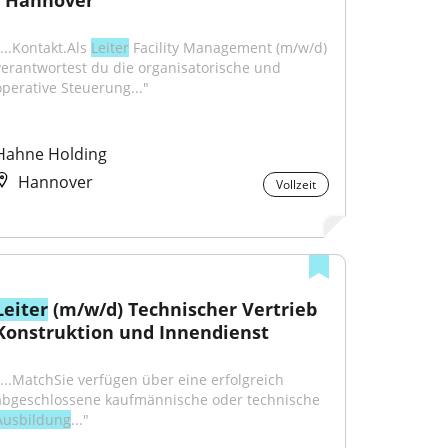
- Hannover
...Kontakt.Als 
Leiter
 Facility Management (m/w/d) 
verantwortest du die organisatorische und 
operative Steuerung..."
Hahne Holding
Hannover
Vollzeit
Leiter
 (m/w/d) Technischer Vertrieb 
Konstruktion und Innendienst
"...MatchSie verfügen über eine erfolgreich 
abgeschlossene kaufmännische oder technische 
Ausbildung
..."