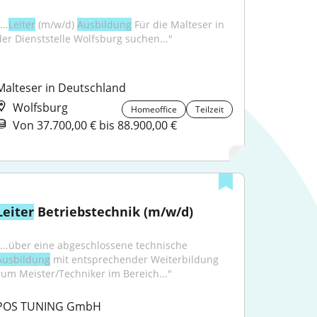
...
Leiter
 (m/w/d) 
Ausbildung
 Für die Malteser in 
der Dienststelle Wolfsburg suchen..."
Malteser in Deutschland
Wolfsburg
Homeoffice
Teilzeit
Von 37.700,00 € bis 88.900,00 €
Leiter
 Betriebstechnik (m/w/d)
"...über eine abgeschlossene technische 
Ausbildung
 mit entsprechender Weiterbildung 
zum Meister/Techniker im Bereich..."
POS TUNING GmbH