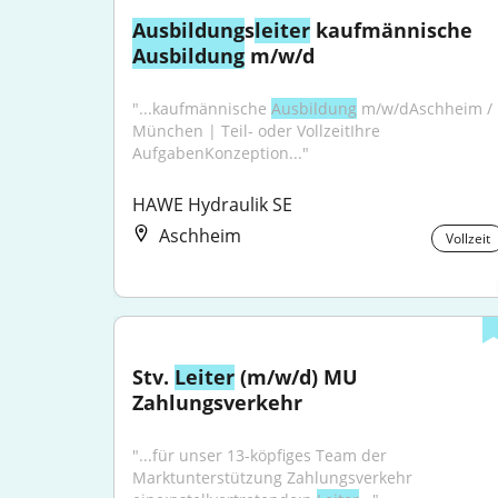
Ausbildung
s
leiter
 kaufmännische 
Ausbildung
 m/w/d
"...kaufmännische 
Ausbildung
 m/w/dAschheim / 
München | Teil- oder VollzeitIhre 
AufgabenKonzeption..."
HAWE Hydraulik SE
Aschheim
Vollzeit
Stv. 
Leiter
 (m/w/d) MU 
Zahlungsverkehr
"...für unser 13-köpfiges Team der 
Marktunterstützung Zahlungsverkehr 