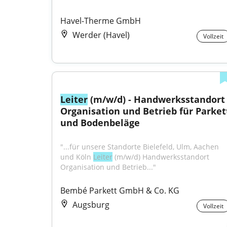
Havel-Therme GmbH
Werder (Havel)
Vollzeit
Leiter
 (m/w/d) - Handwerksstandort 
Organisation und Betrieb für Parkett
und Bodenbeläge
"...für unsere Standorte Bielefeld, Ulm, Aachen 
und Köln 
Leiter
 (m/w/d) Handwerksstandort 
Organisation und Betrieb..."
Bembé Parkett GmbH & Co. KG
Augsburg
Vollzeit