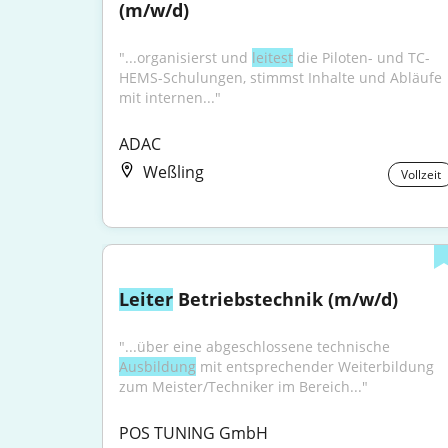
(m/w/d)
"...organisierst und 
leitest
 die Piloten- und TC-
HEMS-Schulungen, stimmst Inhalte und Abläufe 
mit internen..."
ADAC
Weßling
Vollzeit
Leiter
 Betriebstechnik (m/w/d)
"...über eine abgeschlossene technische 
Ausbildung
 mit entsprechender Weiterbildung 
zum Meister/Techniker im Bereich..."
POS TUNING GmbH