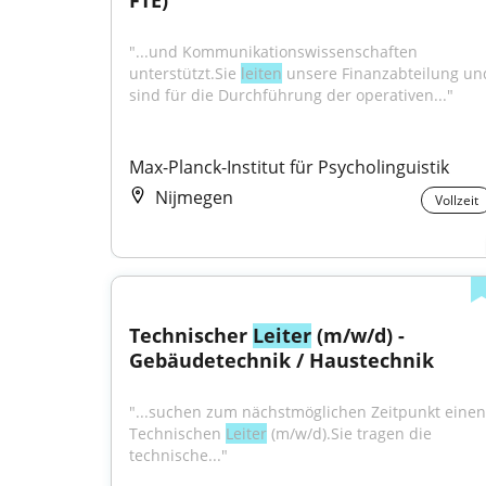
FTE)
"...und Kommunikationswissenschaften 
unterstützt.Sie 
leiten
 unsere Finanzabteilung und
sind für die Durchführung der operativen..."
Max-Planck-Institut für Psycholinguistik
Nijmegen
Vollzeit
Technischer 
Leiter
 (m/w/d) - 
Gebäudetechnik / Haustechnik
"...suchen zum nächstmöglichen Zeitpunkt einen 
Technischen 
Leiter
 (m/w/d).Sie tragen die 
technische..."