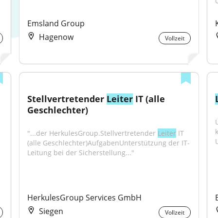
Emsland Group
Hagenow
Vollzeit
Stellvertretender 
Leiter
 IT (alle 
Geschlechter)
"...der HerkulesGroup.Stellvertretender 
Leiter
 IT 
(alle Geschlechter)AufgabenUnterstützung der IT-
Leitung bei der Sicherstellung..."
HerkulesGroup Services GmbH
Siegen
Vollzeit