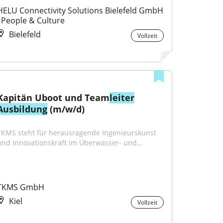
HELU Connectivity Solutions Bielefeld GmbH 
I People & Culture
Bielefeld
Vollzeit
Kapitän Uboot und Team
leiter
Ausbildung
 (m/w/d)
TKMS steht für herausragende Ingenieurskunst 
und Innovationskraft im Überwasser- und...
TKMS GmbH
Kiel
Vollzeit