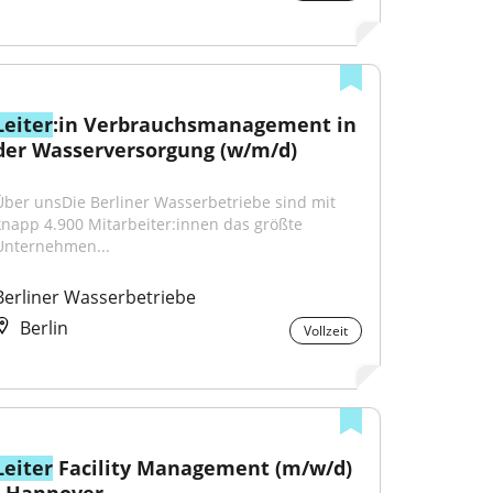
Leiter
:in Verbrauchsmanagement in 
der Wasserversorgung (w/m/d)
Über unsDie Berliner Wasserbetriebe sind mit 
knapp 4.900 Mitarbeiter:innen das größte 
Unternehmen...
Berliner Wasserbetriebe
Berlin
Vollzeit
Leiter
 Facility Management (m/w/d) 