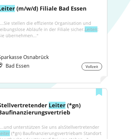
Leiter
 (m/w/d) Filiale Bad Essen
...Sie stellen die effiziente Organisation und 
reibungslose Abläufe in der Filiale sicher.
Leiten
: 
Sie übernehmen..."
Sparkasse Osnabrück
Bad Essen
Vollzeit
Stellvertretender 
Leiter
 (*gn) 
Baufinanzierungsvertrieb
"...und unterstützen Sie uns alsStellvertretender 
eiter
 (*gn) Baufinanzierungsvertriebam Standort 