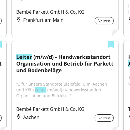
Bembé Parkett GmbH & Co. KG
Frankfurt am Main
Vollzeit
Leiter
 (m/w/d) - Handwerksstandort 
 
Organisation und Betrieb für Parkett 
und Bodenbeläge
"...für unsere Standorte Bielefeld, Ulm, Aachen 
und Köln 
Leiter
 (m/w/d) Handwerksstandort 
Organisation und Betrieb..."
Bembé Parkett GmbH & Co. KG
Aachen
Vollzeit