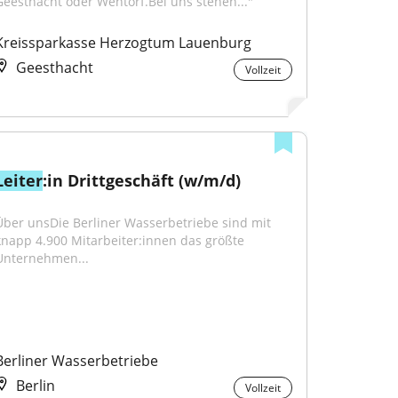
Geesthacht oder Wentorf.Bei uns stehen..."
Kreissparkasse Herzogtum Lauenburg
Geesthacht
Vollzeit
Leiter
:in Drittgeschäft (w/m/d)
Über unsDie Berliner Wasserbetriebe sind mit 
knapp 4.900 Mitarbeiter:innen das größte 
Unternehmen...
Berliner Wasserbetriebe
Berlin
Vollzeit