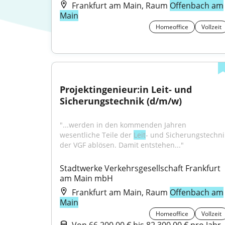
Frankfurt am Main, Raum
Offenbach am
Main
Homeoffice
Vollzeit
Projektingenieur:in Leit- und 
Sicherungstechnik (d/m/w)
"...werden in den kommenden Jahren 
wesentliche Teile der 
Leit
- und Sicherungstechnik
der VGF ablösen. Damit entstehen..."
Stadtwerke Verkehrsgesellschaft Frankfurt 
am Main mbH
Frankfurt am Main, Raum
Offenbach am
Main
Homeoffice
Vollzeit