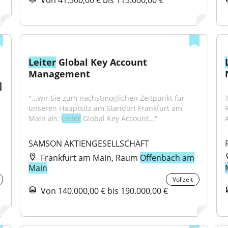
Von 41.500,00 € bis 115.000,00 €
Leiter
 Global Key Account 
Management
]
"...wir Sie zum nächstmöglichen Zeitpunkt für 
unseren Hauptsitz am Standort Frankfurt am 
Main als: 
Leiter
 Global Key Account..."
A
SAMSON AKTIENGESELLSCHAFT
Frankfurt am Main, Raum
Offenbach am
Main
Vollzeit
Von 140.000,00 € bis 190.000,00 €