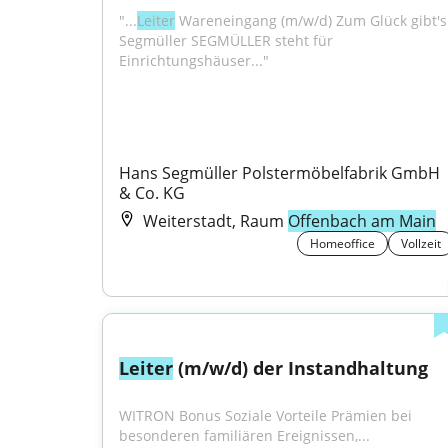
"...
Leiter
 Wareneingang (m/w/d) Zum Glück gibt's 
Segmüller SEGMÜLLER steht für 
Einrichtungshäuser..."
Hans Segmüller Polstermöbelfabrik GmbH 
& Co. KG
Weiterstadt, Raum
Offenbach am Main
Homeoffice
Vollzeit
Leiter
 (m/w/d) der Instandhaltung
WITRON Bonus Soziale Vorteile Prämien bei 
besonderen familiären Ereignissen,...