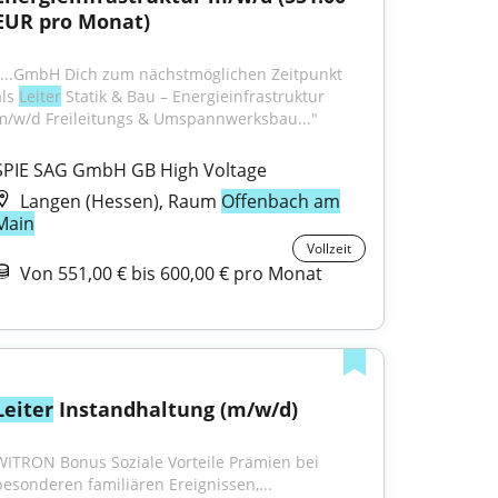
EUR pro Monat)
"...GmbH Dich zum nächstmöglichen Zeitpunkt 
ls 
Leiter
 Statik & Bau – Energieinfrastruktur 
m/w/d Freileitungs & Umspannwerksbau..."
SPIE SAG GmbH GB High Voltage
Langen (Hessen), Raum
Offenbach am
Main
Vollzeit
Von 551,00 € bis 600,00 € pro Monat
Leiter
 Instandhaltung (m/w/d)
WITRON Bonus Soziale Vorteile Prämien bei 
besonderen familiären Ereignissen,...