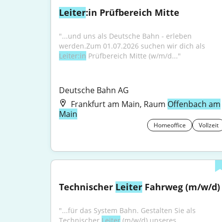
Leiter
:in Prüfbereich Mitte
"...und uns als Deutsche Bahn - erleben 
werden.Zum 01.07.2026 suchen wir dich als 
Leiter:in
 Prüfbereich Mitte (w/m/d..."
Deutsche Bahn AG
Frankfurt am Main, Raum
Offenbach am
Main
Homeoffice
Vollzeit
Technischer 
Leiter
 Fahrweg (m/w/d)
"...für das System Bahn. Gestalten Sie als 
Technischer 
Leiter
 (m/w/d) unseres 