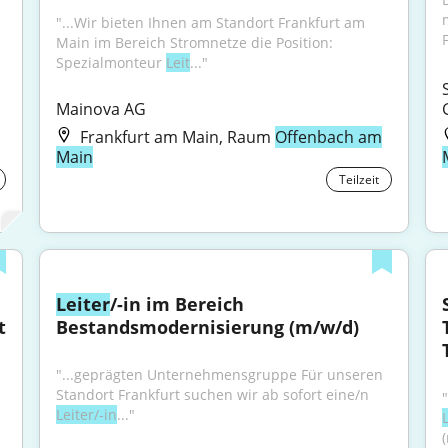
"...Wir bieten Ihnen am Standort Frankfurt am 
F
Main im Bereich Stromnetze die Position: 
Spezialmonteur 
Leit
..."
Mainova AG
Frankfurt am Main, Raum
Offenbach am
Main
Teilzeit
Leiter
/-in im Bereich 
 
Bestandsmodernisierung (m/w/d)
"...geprägten Unternehmensgruppe Für unseren 
Standort Frankfurt suchen wir ab sofort eine/n 
Leiter/-in
..."
L