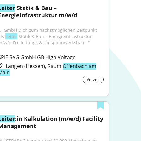
Leiter
 Statik & Bau – 
Energieinfrastruktur m/w/d
"...GmbH Dich zum nächstmöglichen Zeitpunkt 
ls 
Leiter
 Statik & Bau – Energieinfrastruktur 
m/w/d Freileitungs & Umspannwerksbau..."
SPIE SAG GmbH GB High Voltage
Langen (Hessen), Raum
Offenbach am
Main
Vollzeit
Leiter
:in Kalkulation (m/w/d) Facility 
Management
Bei STRABAG bauen rund 89.000 Menschen an 