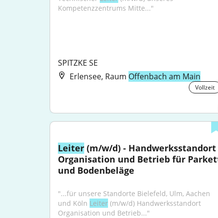
Kompetenzzentrums Mitte..."
SPITZKE SE
Erlensee, Raum
Offenbach am Main
Vollzeit
Leiter
 (m/w/d) - Handwerksstandort 
Organisation und Betrieb für Parkett
und Bodenbeläge
"...für unsere Standorte Bielefeld, Ulm, Aachen 
und Köln 
Leiter
 (m/w/d) Handwerksstandort 
Organisation und Betrieb..."