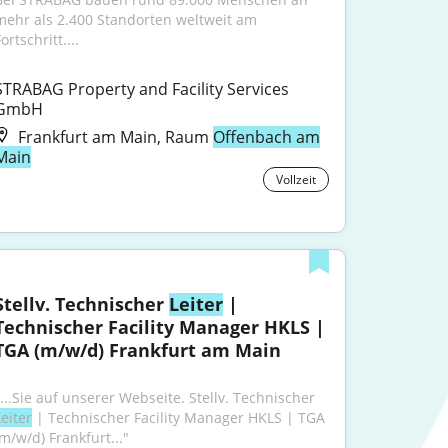
mehr als 2.400 Standorten weltweit am 
ortschritt....
STRABAG Property and Facility Services 
GmbH
Frankfurt am Main, Raum
Offenbach am
Main
Vollzeit
Stellv. Technischer 
Leiter
 | 
Technischer Facility Manager HKLS | 
TGA (m/w/d) Frankfurt am Main
"...Sie auf unserer Webseite. Stellv. Technischer 
eiter
 | Technischer Facility Manager HKLS | TGA 
(m/w/d) Frankfurt..."