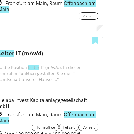
Frankfurt am Main, Raum
Offenbach am
Main
Vollzeit
Leiter
 IT (m/w/d)
...die Position 
Leiter
 IT (m/w/d). In dieser 
zentralen Funktion gestalten Sie die IT-
Landschaft unseres Hauses..."
Helaba Invest Kapitalanlagegesellschaft 
mbH
Frankfurt am Main, Raum
Offenbach am
Main
Homeoffice
Teilzeit
Vollzeit