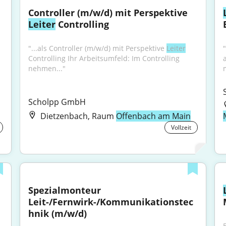
Controller (m/w/d) mit Perspektive 
Leiter
 Controlling
"...als Controller (m/w/d) mit Perspektive 
Leiter
Controlling Ihr Arbeitsumfeld: Im Controlling 
a
nehmen..."
Scholpp GmbH
Dietzenbach, Raum
Offenbach am Main
Vollzeit
Spezialmonteur 
Leit-/Fernwirk-/Kommunikationstec
hnik (m/w/d)