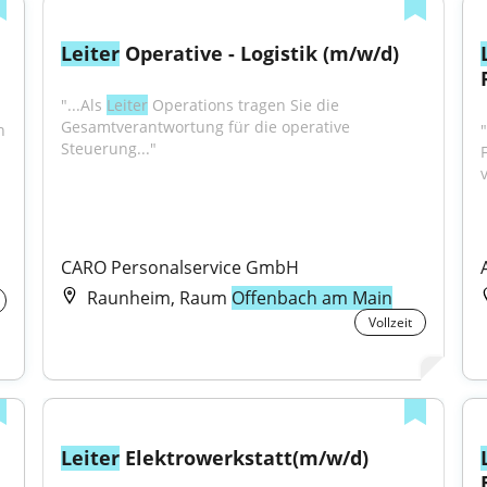
Leiter
 Operative - Logistik (m/w/d)
"...Als 
Leiter
 Operations tragen Sie die 
Gesamtverantwortung für die operative 
 
Steuerung..."
CARO Personalservice GmbH
Raunheim, Raum
Offenbach am Main
Vollzeit
Leiter
 Elektrowerkstatt(m/w/d)