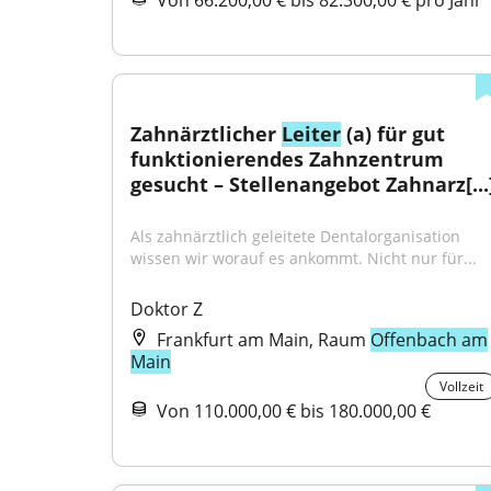
Von 66.200,00 € bis 82.300,00 € pro Jahr
Zahnärztlicher 
Leiter
 (a) für gut 
funktionierendes Zahnzentrum 
gesucht – Stellenangebot Zahnarz[...
Als zahnärztlich geleitete Dentalorganisation 
wissen wir worauf es ankommt. Nicht nur für...
Doktor Z
Frankfurt am Main, Raum
Offenbach am
Main
Vollzeit
Von 110.000,00 € bis 180.000,00 €