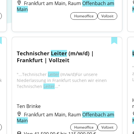
Frankfurt am Main, Raum
Offenbach am
Main
Homeoffice
Vollzeit
Technischer 
Leiter
 (m/w/d) | 
Frankfurt | Vollzeit
"
"...Technischer 
Leiter
 (m/w/d)Für unsere 
 
Niederlassung in Frankfurt suchen wir einen 
Technischen 
Leiter
..."
Ten Brinke
Frankfurt am Main, Raum
Offenbach am
Main
Homeoffice
Vollzeit