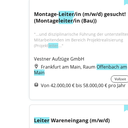
Montage-
Leiter
/in (m/w/d) gesucht! 
(Montage
leiter
/in (Bau))
"...und disziplinarische Führung der unter­stellten
Mitarbeitenden im Bereich Projekt­realisierung 
(Projekt­
leiter
..."
Vestner Aufzüge GmbH
Frankfurt am Main, Raum
Offenbach am
Main
Vollzeit
Von 42.000,00 € bis 58.000,00 € pro Jahr
Leiter
 Wareneingang (m/w/d)