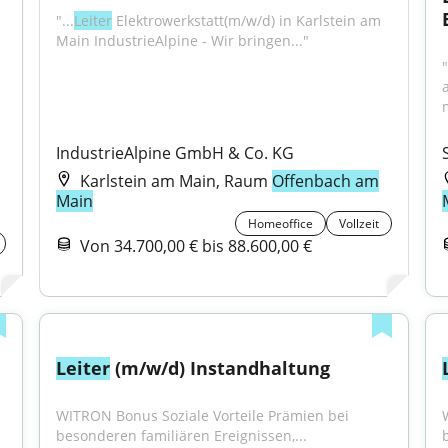
"...
Leiter
 Elektrowerkstatt(m/w/d) in Karlstein am 
Main IndustrieAlpine - Wir bringen..."
a
IndustrieAlpine GmbH & Co. KG
Karlstein am Main, Raum
Offenbach am
Main
Homeoffice
Vollzeit
Von 34.700,00 € bis 88.600,00 €
Leiter
 (m/w/d) Instandhaltung
WITRON Bonus Soziale Vorteile Prämien bei 
besonderen familiären Ereignissen,...