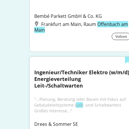
Bembé Parkett GmbH & Co. KG
Frankfurt am Main, Raum
Offenbach am
Main
Vollzeit
Ingenieur/Techniker Elektro (w/m/d)
Energieverteilung 
Leit-/Schaltwarten
"...Planung, Beratung oder Bauen mit Fokus auf 
Gebäudeleitsysteme (
Leit
- und Schaltwarten) 
Großes Interesse..."
Drees & Sommer SE