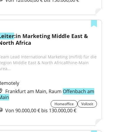
Von 120.000,00 € bis 150.000,00 €
Leiter
:in Marketing Middle East & 
North Africa
Team Lead International Marketing (m/f/d) für die 
Region Middle East & North AfricaRhine‑Main 
rea...
Remotely
Frankfurt am Main, Raum
Offenbach am
Main
Homeoffice
Vollzeit
Von 90.000,00 € bis 130.000,00 €