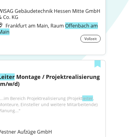
WISAG Gebäudetechnik Hessen Mitte GmbH 
& Co. KG
Frankfurt am Main, Raum
Offenbach am
Main
Vollzeit
Leiter
 Montage / Projektrealisierung 
(m/w/d)
...im Bereich Projekt­realisierung (Projekt­
leiter
, 
Monteure, Einsteller und weitere Mitarbeitende) 
Planung..."
Vestner Aufzüge GmbH