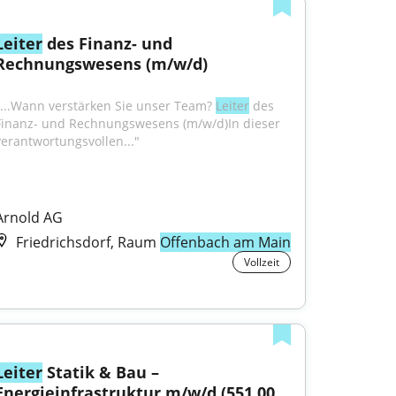
Leiter
 des Finanz- und 
Rechnungswesens (m/w/d)
"...Wann verstärken Sie unser Team? 
Leiter
 des 
Finanz- und Rechnungswesens (m/w/d)In dieser 
verantwortungsvollen..."
Arnold AG
Friedrichsdorf, Raum
Offenbach am Main
Vollzeit
Leiter
 Statik & Bau – 
Energieinfrastruktur m/w/d (551.00 