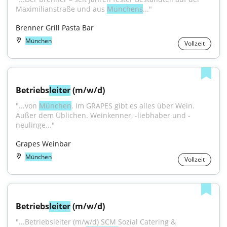
Maximilianstraße und aus 
Münchens
..."
Brenner Grill Pasta Bar
München
Vollzeit
Betriebs
leiter
 (m/w/d)
"...von 
München
. Im GRAPES gibt es alles über Wein. 
Außer dem Üblichen. Weinkenner, -liebhaber und -
neulinge..."
Grapes Weinbar
München
Vollzeit
Betriebs
leiter
 (m/w/d)
"...Betriebsleiter (m/w/d) SCM Sozial Catering & 