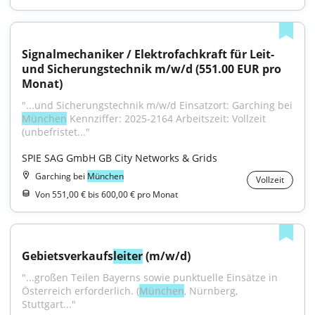
Signalmechaniker / Elektrofachkraft für Leit- 
und Sicherungstechnik m/w/d (551.00 EUR pro 
Monat)
"...und Sicherungstechnik m/w/d Einsatzort: Garching bei 
München
 Kennziffer: 2025-2164 Arbeitszeit: Vollzeit 
(unbefristet..."
SPIE SAG GmbH GB City Networks & Grids
Garching bei
München
Vollzeit
Von 551,00 € bis 600,00 € pro Monat
Gebietsverkaufs
leiter
 (m/w/d)
"...großen Teilen Bayerns sowie punktuelle Einsätze in 
Österreich erforderlich. (
München
, Nürnberg, 
Stuttgart..."