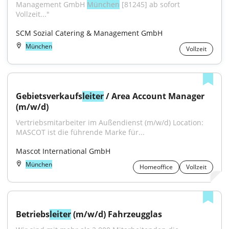
Management GmbH 
München
 [81245] ab sofort 
Vollzeit..."
SCM Sozial Catering & Management GmbH
München
Vollzeit
Gebietsverkaufs
leiter
 / Area Account Manager 
(m/w/d)
Vertriebsmitarbeiter im Außendienst (m/w/d) Location: 
MASCOT ist die führende Marke für...
Mascot International GmbH
München
Homeoffice
Vollzeit
Betriebs
leiter
 (m/w/d) Fahrzeugglas