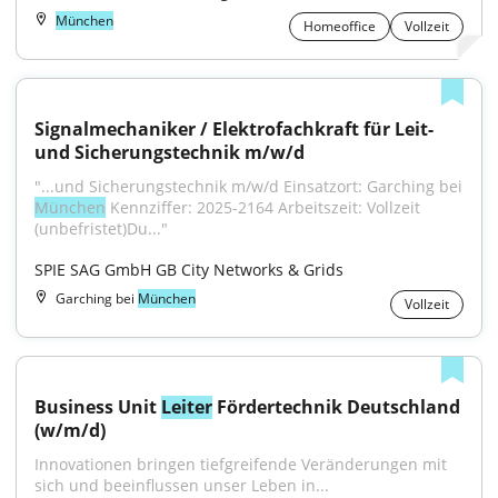
München
Homeoffice
Vollzeit
Signalmechaniker / Elektrofachkraft für Leit- 
und Sicherungstechnik m/w/d
"...und Sicherungstechnik m/w/d Einsatzort: Garching bei 
München
 Kennziffer: 2025-2164 Arbeitszeit: Vollzeit 
(unbefristet)Du..."
SPIE SAG GmbH GB City Networks & Grids
Garching bei
München
Vollzeit
Business Unit 
Leiter
 Fördertechnik Deutschland 
(w/m/d)
Innovationen bringen tiefgreifende Veränderungen mit 
sich und beeinflussen unser Leben in...