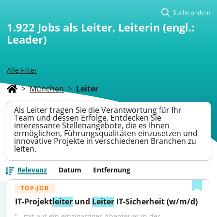
Suche ändern
1.922
Jobs als Leiter, Leiterin (engl.:
Leader)
Alle Filter
>
München
>
Leiter
Als Leiter tragen Sie die Verantwortung für Ihr
Team und dessen Erfolge. Entdecken Sie
interessante Stellenangebote, die es Ihnen
ermöglichen, Führungsqualitäten einzusetzen und
innovative Projekte in verschiedenen Branchen zu
leiten.
Relevanz
Datum
Entfernung
TOP-JOB
IT-Projekt
leiter
 und 
Leiter
 IT-Sicherheit (w/m/d)
"...mit auf ein einzigartiges Abenteuer in der 