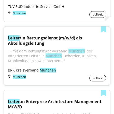
TÜV SÜD Industrie Service GmbH
München
Vollzeit
Leiter
/in Rettungsdienst (m/w/d) als 
Abteilungsleitung
"...mit dem Rettungs­zweckverband 
München
, der 
Integrierten Leitstelle 
München
, Behörden, Kliniken, 
Kranken­kassen sowie internen..."
BRK Kreisverband 
München
München
Vollzeit
Leiter
:in Enterprise Architecture Management 
M/W/D