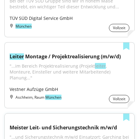
Bei der TÜV SÜD Gruppe sind wir in hohem Maße 
bestrebt, ein wichtiger Teil dieser Entwicklung und...
TÜV SÜD Digital Service GmbH
München
Vollzeit
Leiter
 Montage / Projektrealisierung (m/w/d)
"...im Bereich Projekt­realisierung (Projekt­
leiter
, 
Monteure, Einsteller und weitere Mitarbeitende) 
Planung..."
Vestner Aufzüge GmbH
Aschheim, Raum
München
Vollzeit
Meister Leit- und Sicherungstechnik m/w/d
"...und Sicherungstechnik m/w/d Einsatzort: Garching bei 