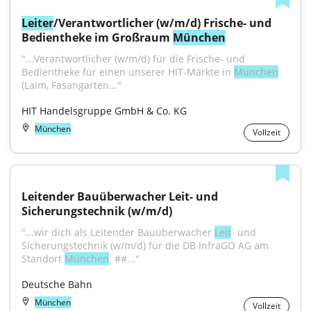
Leiter
/Verantwortlicher (w/m/d) Frische- und 
Bedientheke im Großraum 
München
"...Verantwortlicher (w/m/d) für die Frische- und 
Bedientheke für einen unserer HIT-Märkte in 
München
(Laim, Fasangarten..."
HIT Handelsgruppe GmbH & Co. KG
München
Vollzeit
Leitender Bauüberwacher Leit- und 
Sicherungstechnik (w/m/d)
"...wir dich als Leitender Bauüberwacher 
Leit
- und 
Sicherungstechnik (w/m/d) für die DB InfraGO AG am 
Standort 
München
. ##..."
Deutsche Bahn
München
Vollzeit