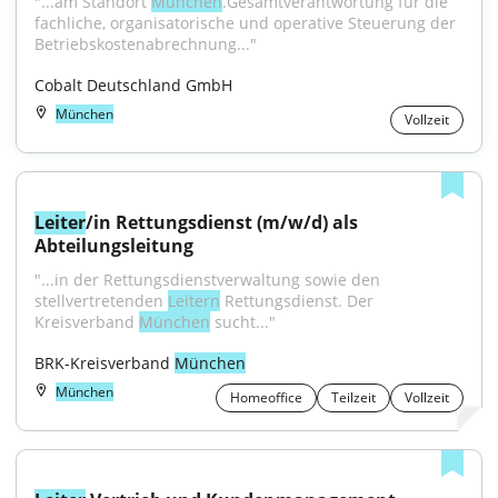
"...am Standort 
München
.Gesamtverantwortung für die 
fachliche, organisatorische und operative Steuerung der 
Betriebskostenabrechnung..."
Cobalt Deutschland GmbH
München
Vollzeit
Leiter
/in Rettungsdienst (m/w/d) als 
Abteilungsleitung
"...in der Rettungsdienstverwaltung sowie den 
stellvertretenden 
Leitern
 Rettungsdienst. Der 
Kreisverband 
München
 sucht..."
BRK-Kreisverband 
München
München
Homeoffice
Teilzeit
Vollzeit