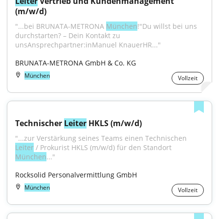
Leiter
 Vertrieb und Kundenmanagement 
(m/w/d)
"...bei BRUNATA-METRONA 
München
!"Du willst bei uns 
durchstarten? – Dein Kontakt zu 
unsAnsprechpartner:inManuel KnauerHR..."
BRUNATA-METRONA GmbH & Co. KG
München
Vollzeit
Technischer 
Leiter
 HKLS (m/w/d)
"...zur Verstärkung seines Teams einen Technischen 
Leiter
 / Prokurist HKLS (m/w/d) für den Standort 
München
..."
Rocksolid Personalvermittlung GmbH
München
Vollzeit