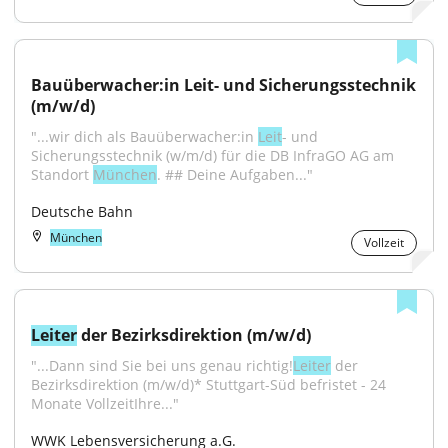
Bauüberwacher:in Leit- und Sicherungsstechnik 
(m/w/d)
"...wir dich als Bauüberwacher:in 
Leit
- und 
Sicherungsstechnik (w/m/d) für die DB InfraGO AG am 
Standort 
München
. ## Deine Aufgaben..."
Deutsche Bahn
München
Vollzeit
Leiter
 der Bezirksdirektion (m/w/d)
"...Dann sind Sie bei uns genau richtig!
Leiter
 der 
Bezirksdirektion (m/w/d)* ​Stuttgart-Süd ​befristet - 24 
Monate ​VollzeitIhre..."
WWK Lebensversicherung a.G.