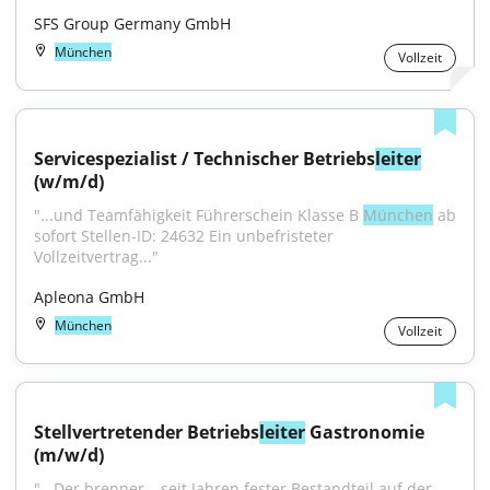
SFS Group Germany GmbH
München
Vollzeit
Servicespezialist / Technischer Betriebs
leiter
(w/m/d)
"...und Teamfähigkeit Führerschein Klasse B 
München
 ab 
sofort Stellen-ID: 24632 Ein unbefristeter 
Vollzeitvertrag..."
Apleona GmbH
München
Vollzeit
Stellvertretender Betriebs
leiter
 Gastronomie 
(m/w/d)
"...Der brenner – seit Jahren fester Bestandteil auf der 