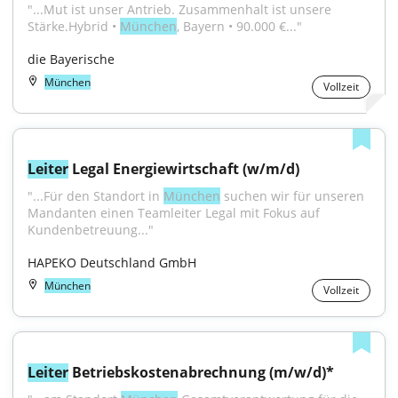
"...Mut ist unser Antrieb. Zusammenhalt ist unsere 
Stärke.Hybrid • 
München
, Bayern • 90.000 €..."
die Bayerische
München
Vollzeit
Leiter
 Legal Energiewirtschaft (w/m/d)
"...Für den Standort in 
München
 suchen wir für unseren 
Mandanten einen Teamleiter Legal mit Fokus auf 
Kundenbetreuung..."
HAPEKO Deutschland GmbH
München
Vollzeit
Leiter
 Betriebskostenabrechnung (m/w/d)*