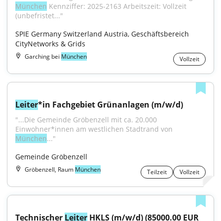
München
 Kennziffer: 2025-2163 Arbeitszeit: Vollzeit 
(unbefristet..."
SPIE Germany Switzerland Austria, Geschäftsbereich 
CityNetworks & Grids
Garching bei
München
Vollzeit
Leiter
*in Fachgebiet Grünanlagen (m/w/d)
"...Die Gemeinde Gröbenzell mit ca. 20.000 
Einwohner*innen am westlichen Stadtrand von 
München
..."
Gemeinde Gröbenzell
Gröbenzell, Raum
München
Teilzeit
Vollzeit
Technischer 
Leiter
 HKLS (m/w/d) (85000.00 EUR 