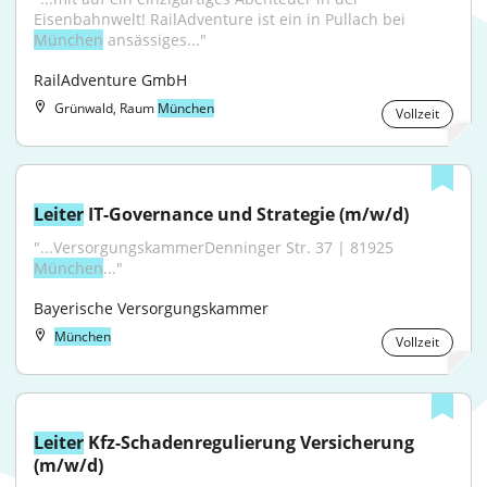
Eisenbahnwelt! RailAdventure ist ein in Pullach bei 
München
 ansässiges..."
RailAdventure GmbH
Grünwald, Raum
München
Vollzeit
Leiter
 IT-Governance und Strategie (m/w/d)
"...VersorgungskammerDenninger Str. 37 | 81925 
München
..."
Bayerische Versorgungskammer
München
Vollzeit
Leiter
 Kfz-Schadenregulierung Versicherung 
(m/w/d)