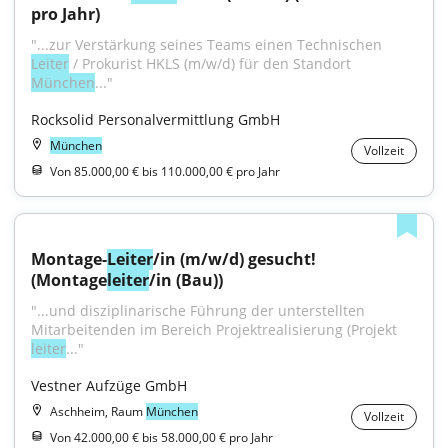
pro Jahr)
"...zur Verstärkung seines Teams einen Technischen 
Leiter
 / Prokurist HKLS (m/w/d) für den Standort 
München
..."
Rocksolid Personalvermittlung GmbH
München
Vollzeit
Von 85.000,00 € bis 110.000,00 € pro Jahr
Montage-
Leiter
/in (m/w/d) gesucht! 
(Montage
leiter
/in (Bau))
"...und disziplinarische Führung der unter­stellten 
leiter
..."
Vestner Aufzüge GmbH
Aschheim, Raum
München
Vollzeit
Von 42.000,00 € bis 58.000,00 € pro Jahr